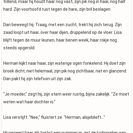
trillend, maar hij houdt haar nog vast, zijn pik nog in haar, nog half
hard. Zijn voorhoofd rust tegen de hare, zijn bril beslagen
Dan beweegt hij. Traag, met een zucht, trekt hij zich terug. Zijn
zaad loopt uit haar, over haar dijen, druppelend op de vloer. Lisa
blijft tegen de muur leunen, haar benen week, haar rokje nog
steeds opgerold.
Herman kijkt naar haar, zijn waterige ogen fonkelend. Hij doet zijn
broek dicht, niet helemaal, zijn pik nog zichtbaar, nat en glanzend.
Dan pakt hij zijn telefoon uit zijn zak.
"Je moeder," zegt hij, zijn stem weer rustig, bijna zakelijk. "Ze moet
weten wat haar dochter is."
Lisa verstijft. "Nee," fluistert ze. "Herman, alsjeblieft..."
Hij negeert haar. Hij toetst een nummer in, zet de luidspreker aan.