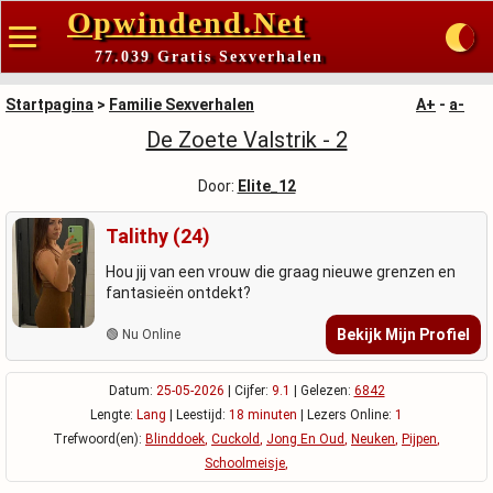
Opwindend.Net
77.039 Gratis Sexverhalen
Startpagina
>
Familie Sexverhalen
A+
-
a-
De Zoete Valstrik - 2
Door:
Elite_12
Talithy (24)
Hou jij van een vrouw die graag nieuwe grenzen en
fantasieën ontdekt?
Bekijk Mijn Profiel
🟢 Nu Online
Datum:
25-05-2026
| Cijfer:
9.1
| Gelezen:
6842
Lengte:
Lang
| Leestijd:
18 minuten
| Lezers Online:
1
Trefwoord(en):
Blinddoek
,
Cuckold
,
Jong En Oud
,
Neuken
,
Pijpen
,
Schoolmeisje
,