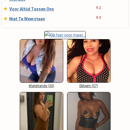
★
9.2
Voor Altijd Tussen Ons
★
9.3
Niet Te Weerstaan
Watertande (30)
5bloem (57)