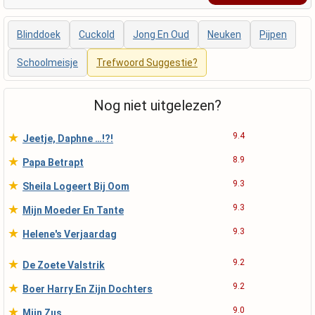
Blinddoek
Cuckold
Jong En Oud
Neuken
Pijpen
Schoolmeisje
Trefwoord Suggestie?
Nog niet uitgelezen?
★
9.4
Jeetje, Daphne …!?!
★
8.9
Papa Betrapt
★
9.3
Sheila Logeert Bij Oom
★
9.3
Mijn Moeder En Tante
★
9.3
Helene's Verjaardag
★
9.2
De Zoete Valstrik
★
9.2
Boer Harry En Zijn Dochters
★
9.0
Mijn Zus