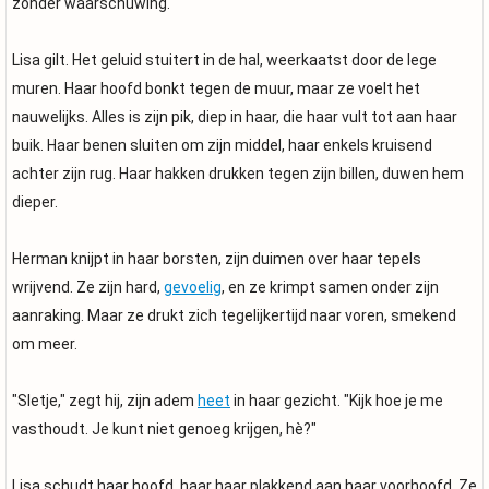
zonder waarschuwing.
Lisa gilt. Het geluid stuitert in de hal, weerkaatst door de lege
muren. Haar hoofd bonkt tegen de muur, maar ze voelt het
nauwelijks. Alles is zijn pik, diep in haar, die haar vult tot aan haar
buik. Haar benen sluiten om zijn middel, haar enkels kruisend
achter zijn rug. Haar hakken drukken tegen zijn billen, duwen hem
dieper.
Herman knijpt in haar borsten, zijn duimen over haar tepels
wrijvend. Ze zijn hard,
gevoelig
, en ze krimpt samen onder zijn
aanraking. Maar ze drukt zich tegelijkertijd naar voren, smekend
om meer.
"Sletje," zegt hij, zijn adem
heet
in haar gezicht. "Kijk hoe je me
vasthoudt. Je kunt niet genoeg krijgen, hè?"
Lisa schudt haar hoofd, haar haar plakkend aan haar voorhoofd. Ze