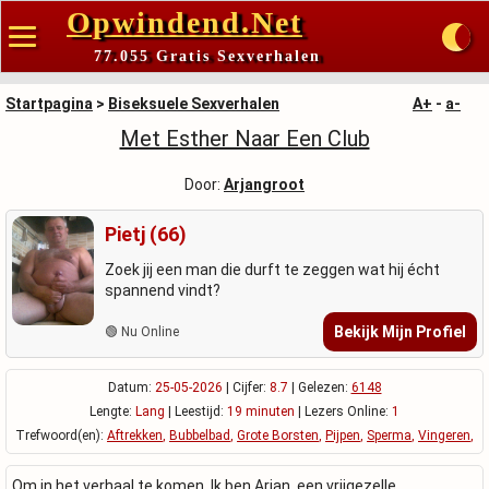
Opwindend.Net
77.055 Gratis Sexverhalen
Startpagina
>
Biseksuele Sexverhalen
A+
-
a-
Met Esther Naar Een Club
Door:
Arjangroot
Pietj (66)
Zoek jij een man die durft te zeggen wat hij écht
spannend vindt?
Bekijk Mijn Profiel
🟢 Nu Online
Datum:
25-05-2026
| Cijfer:
8.7
| Gelezen:
6148
Lengte:
Lang
| Leestijd:
19 minuten
| Lezers Online:
1
Trefwoord(en):
Aftrekken
,
Bubbelbad
,
Grote Borsten
,
Pijpen
,
Sperma
,
Vingeren
,
Om in het verhaal te komen. Ik ben Arjan, een vrijgezelle