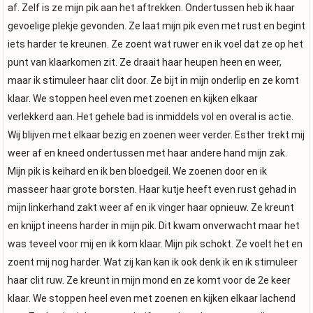
af. Zelf is ze mijn pik aan het aftrekken. Ondertussen heb ik haar
gevoelige plekje gevonden. Ze laat mijn pik even met rust en begint
iets harder te kreunen. Ze zoent wat ruwer en ik voel dat ze op het
punt van klaarkomen zit. Ze draait haar heupen heen en weer,
maar ik stimuleer haar clit door. Ze bijt in mijn onderlip en ze komt
klaar. We stoppen heel even met zoenen en kijken elkaar
verlekkerd aan. Het gehele bad is inmiddels vol en overal is actie.
Wij blijven met elkaar bezig en zoenen weer verder. Esther trekt mij
weer af en kneed ondertussen met haar andere hand mijn zak.
Mijn pik is keihard en ik ben bloedgeil. We zoenen door en ik
masseer haar grote borsten. Haar kutje heeft even rust gehad in
mijn linkerhand zakt weer af en ik vinger haar opnieuw. Ze kreunt
en knijpt ineens harder in mijn pik. Dit kwam onverwacht maar het
was teveel voor mij en ik kom klaar. Mijn pik schokt. Ze voelt het en
zoent mij nog harder. Wat zij kan kan ik ook denk ik en ik stimuleer
haar clit ruw. Ze kreunt in mijn mond en ze komt voor de 2e keer
klaar. We stoppen heel even met zoenen en kijken elkaar lachend