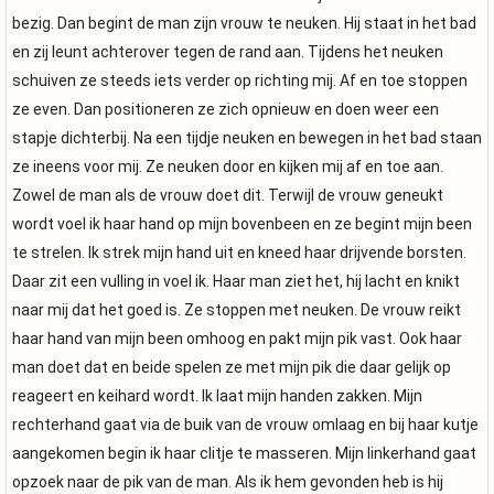
bezig. Dan begint de man zijn vrouw te neuken. Hij staat in het bad
en zij leunt achterover tegen de rand aan. Tijdens het neuken
schuiven ze steeds iets verder op richting mij. Af en toe stoppen
ze even. Dan positioneren ze zich opnieuw en doen weer een
stapje dichterbij. Na een tijdje neuken en bewegen in het bad staan
ze ineens voor mij. Ze neuken door en kijken mij af en toe aan.
Zowel de man als de vrouw doet dit. Terwijl de vrouw geneukt
wordt voel ik haar hand op mijn bovenbeen en ze begint mijn been
te strelen. Ik strek mijn hand uit en kneed haar drijvende borsten.
Daar zit een vulling in voel ik. Haar man ziet het, hij lacht en knikt
naar mij dat het goed is. Ze stoppen met neuken. De vrouw reikt
haar hand van mijn been omhoog en pakt mijn pik vast. Ook haar
man doet dat en beide spelen ze met mijn pik die daar gelijk op
reageert en keihard wordt. Ik laat mijn handen zakken. Mijn
rechterhand gaat via de buik van de vrouw omlaag en bij haar kutje
aangekomen begin ik haar clitje te masseren. Mijn linkerhand gaat
opzoek naar de pik van de man. Als ik hem gevonden heb is hij