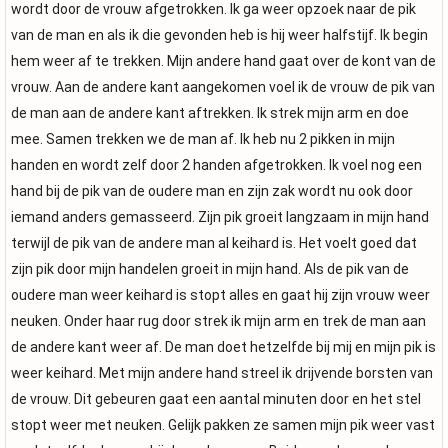
wordt door de vrouw afgetrokken. Ik ga weer opzoek naar de pik
van de man en als ik die gevonden heb is hij weer halfstijf. Ik begin
hem weer af te trekken. Mijn andere hand gaat over de kont van de
vrouw. Aan de andere kant aangekomen voel ik de vrouw de pik van
de man aan de andere kant aftrekken. Ik strek mijn arm en doe
mee. Samen trekken we de man af. Ik heb nu 2 pikken in mijn
handen en wordt zelf door 2 handen afgetrokken. Ik voel nog een
hand bij de pik van de oudere man en zijn zak wordt nu ook door
iemand anders gemasseerd. Zijn pik groeit langzaam in mijn hand
terwijl de pik van de andere man al keihard is. Het voelt goed dat
zijn pik door mijn handelen groeit in mijn hand. Als de pik van de
oudere man weer keihard is stopt alles en gaat hij zijn vrouw weer
neuken. Onder haar rug door strek ik mijn arm en trek de man aan
de andere kant weer af. De man doet hetzelfde bij mij en mijn pik is
weer keihard. Met mijn andere hand streel ik drijvende borsten van
de vrouw. Dit gebeuren gaat een aantal minuten door en het stel
stopt weer met neuken. Gelijk pakken ze samen mijn pik weer vast