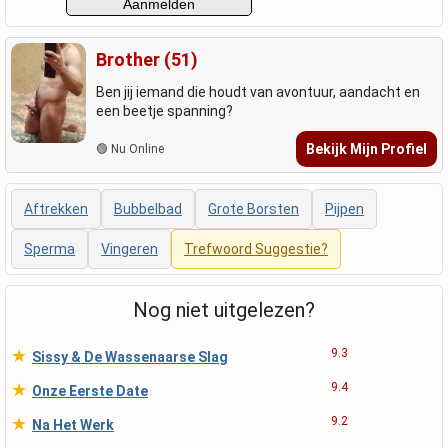
Brother (51)
Ben jij iemand die houdt van avontuur, aandacht en
een beetje spanning?
Bekijk Mijn Profiel
🟢 Nu Online
Aftrekken
Bubbelbad
Grote Borsten
Pijpen
Sperma
Vingeren
Trefwoord Suggestie?
Nog niet uitgelezen?
★
9.3
Sissy & De Wassenaarse Slag
★
9.4
Onze Eerste Date
★
9.2
Na Het Werk