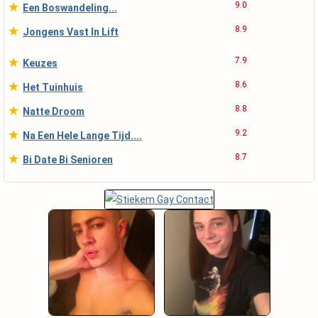
★
9.0
Een Boswandeling...
★
8.9
Jongens Vast In Lift
★
7.9
Keuzes
★
8.6
Het Tuinhuis
★
8.8
Natte Droom
★
9.2
Na Een Hele Lange Tijd....
★
8.7
Bi Date Bi Senioren