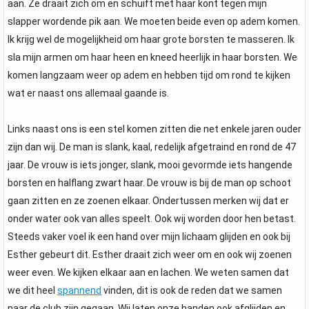
aan. Ze draait zich om en schuift met haar kont tegen mijn
slapper wordende pik aan. We moeten beide even op adem komen.
Ik krijg wel de mogelijkheid om haar grote borsten te masseren. Ik
sla mijn armen om haar heen en kneed heerlijk in haar borsten. We
komen langzaam weer op adem en hebben tijd om rond te kijken
wat er naast ons allemaal gaande is.
Links naast ons is een stel komen zitten die net enkele jaren ouder
zijn dan wij. De man is slank, kaal, redelijk afgetraind en rond de 47
jaar. De vrouw is iets jonger, slank, mooi gevormde iets hangende
borsten en halflang zwart haar. De vrouw is bij de man op schoot
gaan zitten en ze zoenen elkaar. Ondertussen merken wij dat er
onder water ook van alles speelt. Ook wij worden door hen betast.
Steeds vaker voel ik een hand over mijn lichaam glijden en ook bij
Esther gebeurt dit. Esther draait zich weer om en ook wij zoenen
weer even. We kijken elkaar aan en lachen. We weten samen dat
we dit heel
spannend
vinden, dit is ook de reden dat we samen
naar de club zijn gegaan. Wij laten onze handen ook afglijden en