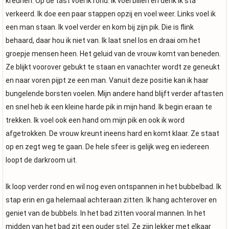
kreunen. Op de tast voel ik rond. Ik voel billen en denk ik sta
verkeerd. Ik doe een paar stappen opzij en voel weer. Links voel ik
een man staan. Ik voel verder en kom bij zijn pik. Die is flink
behaard, daar hou ik niet van. Ik laat snel los en draai om het
groepje mensen heen. Het geluid van de vrouw komt van beneden.
Ze blijkt voorover gebukt te staan en vanachter wordt ze geneukt
en naar voren pijpt ze een man. Vanuit deze positie kan ik haar
bungelende borsten voelen. Mijn andere hand blijft verder aftasten
en snel heb ik een kleine harde pik in mijn hand. Ik begin eraan te
trekken. Ik voel ook een hand om mijn pik en ook ik word
afgetrokken. De vrouw kreunt ineens hard en komt klaar. Ze staat
op en zegt weg te gaan. De hele sfeer is gelijk weg en iedereen
loopt de darkroom uit.
Ik loop verder rond en wil nog even ontspannen in het bubbelbad. Ik
stap erin en ga helemaal achteraan zitten. Ik hang achterover en
geniet van de bubbels. In het bad zitten vooral mannen. In het
midden van het bad zit een ouder stel. Ze zijn lekker met elkaar