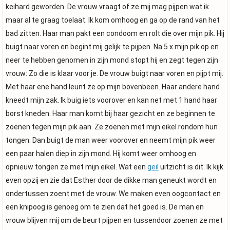
keihard geworden. De vrouw vraagt of ze mij mag pijpen wat ik
maar al te graag toelaat. Ik kom omhoog en ga op de rand van het
bad zitten. Haar man pakt een condoom en rolt die over mijn pik. Hij
buigt naar voren en begint mij gelijk te pijpen. Na 5 x mijn pik op en
neer te hebben genomen in zijn mond stopt hij en zegt tegen zijn
vrouw: Zo die is klaar voor je. De vrouw buigt naar voren en pijpt mij.
Met haar ene hand leunt ze op mijn bovenbeen. Haar andere hand
kneedt mijn zak. Ik buig iets voorover en kan net met 1 hand haar
borst kneden. Haar man komt bij haar gezicht en ze beginnen te
zoenen tegen mijn pik aan. Ze zoenen met mijn eikel rondom hun
tongen. Dan buigt de man weer voorover en neemt mijn pik weer
een paar halen diep in zijn mond. Hij komt weer omhoog en
opnieuw tongen ze met mijn eikel. Wat een
geil
uitzicht is dit. Ik kijk
even opzij en zie dat Esther door de dikke man geneukt wordt en
ondertussen zoent met de vrouw. We maken even oogcontact en
een knipoog is genoeg om te zien dat het goed is. De man en
vrouw blijven mij om de beurt pijpen en tussendoor zoenen ze met