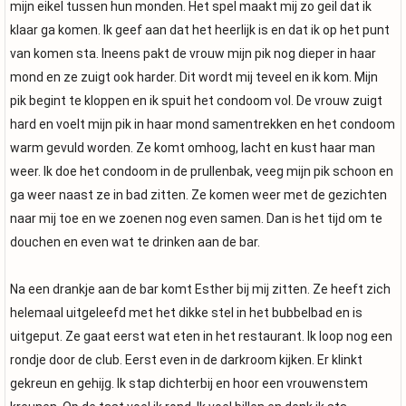
mijn eikel tussen hun monden. Het spel maakt mij zo geil dat ik
klaar ga komen. Ik geef aan dat het heerlijk is en dat ik op het punt
van komen sta. Ineens pakt de vrouw mijn pik nog dieper in haar
mond en ze zuigt ook harder. Dit wordt mij teveel en ik kom. Mijn
pik begint te kloppen en ik spuit het condoom vol. De vrouw zuigt
hard en voelt mijn pik in haar mond samentrekken en het condoom
warm gevuld worden. Ze komt omhoog, lacht en kust haar man
weer. Ik doe het condoom in de prullenbak, veeg mijn pik schoon en
ga weer naast ze in bad zitten. Ze komen weer met de gezichten
naar mij toe en we zoenen nog even samen. Dan is het tijd om te
douchen en even wat te drinken aan de bar.
Na een drankje aan de bar komt Esther bij mij zitten. Ze heeft zich
helemaal uitgeleefd met het dikke stel in het bubbelbad en is
uitgeput. Ze gaat eerst wat eten in het restaurant. Ik loop nog een
rondje door de club. Eerst even in de darkroom kijken. Er klinkt
gekreun en gehijg. Ik stap dichterbij en hoor een vrouwenstem