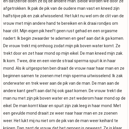
en datzelfde doen ze bij de andere man. Beide worden we door ze
afgetrokken. Ik pak de pik van de oudere man vast en kneed zijn
halfstijve pik en zak afwisselend. Het lukt nu wel om de clit van de
vrouw met mijn andere hand te bereiken en ik draai rondjes om
haar clit. Mijn eigen pik heeft geen rust gehad en een orgasme
nadert. Ik begin zwaarder te ademen en geef aan dat ik ga komen.
De vrouw trekt mij omhoog zodat mijn pik boven water komt. Ze
trekt door en zet haar mond op mijn eikel. De man kneed mijn zak.
Ik kom. Twee, drie en een vierde straal sperma spuit ik in haar
mond. Als ik uitgespoten ben draait de vrouw naar haar man en ze
beginnen samen te zoenen met mijn sperma uitwisselend. Ik zak
onderwater en trek weer aan de pik van de man. De man aan de
andere kant geeft aan dat hij ook gaat komen. De vrouw trekt die
man nu met zijn pik boven water en zet wederom haar mond op de
eikel. De man komt klaar en spuit zijn zak leeg in haar mond. Met
een gevulde mond draait ze weer naar haar man en ze zoenen
weer. Het lukt mij nu niet om de pik van de man weer keihard te
krijgen. Dan zegt de vrouw dat het genoeg is geweest. Ze is klaar