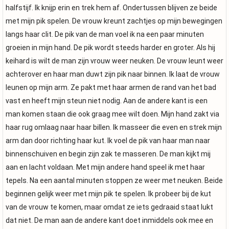
halfstijf. Ik knijp erin en trek hem af. Ondertussen blijven ze beide
met mijn pik spelen. De vrouw kreunt zachtjes op mijn bewegingen
langs haar clit. De pik van de man voel ik na een paar minuten
groeien in mijn hand. De pik wordt steeds harder en groter. Als hij
keihard is wilt de man zijn vrouw weer neuken. De vrouw leunt weer
achterover en haar man duwt zijn pik naar binnen. Ik laat de vrouw
leunen op mijn arm. Ze pakt met haar armen de rand van het bad
vast en heeft mijn steun niet nodig. Aan de andere kant is een
man komen staan die ook graag mee wilt doen. Mijn hand zakt via
haar rug omlaag naar haar billen. Ik masseer die even en strek mijn
arm dan door richting haar kut. Ik voel de pik van haar man naar
binnenschuiven en begin zijn zak te masseren. De man kijkt mij
aan en lacht voldaan. Met mijn andere hand speel ik met haar
tepels. Na een aantal minuten stoppen ze weer met neuken. Beide
beginnen gelijk weer met mijn pik te spelen. Ik probeer bij de kut
van de vrouw te komen, maar omdat ze iets gedraaid staat lukt
dat niet. De man aan de andere kant doet inmiddels ook mee en