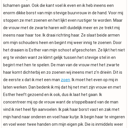
lichamen gaan. Ook die kant voel ik even en ik heb ineens een
enorm dikke borst van mijn stevige buurvrouw in de hand. Voor mij
stoppen ze met zoenen en het lijkt even rustiger te worden. Maar
de vrouw met de zwarte haren wilt duidelijk meer en ze trekt mij
ineens naar haar toe. Ik draai richting haar. Ze slaat beide armen
om mijn schouders heen en begint mij weer innig te zoenen. Door
het draaien is Esther van mijn schoot afgeschoten. Ze lijkt het niet
erg te vinden want ze klimt gelijk tussen het stevige stel in en
begint met hen te spelen. De man van de vrouw met het zwarte
haar komt dichterbij en zo zoenen wij ineens met z'n drieën. Dit is
de eerste x dat ik met een man
zoen
. Ik moet het even op mij in
laten werken. Dan bedenk ik mij dat hij net met zijn vrouw en met
Esther heeft gezoend en ik ook, dus ik laat het gaan. Ik
concentreer mij op de vrouw want de stoppelbaard van de man
vind ik niet heel fijn aanvoelen. Ik pak haar borst vast en zak met
mijn hand naar onderen en voel haar kutje. Ik begin haar te vingeren
en voel weer twee handen om mijn eigen pik. Die is inmiddels weer