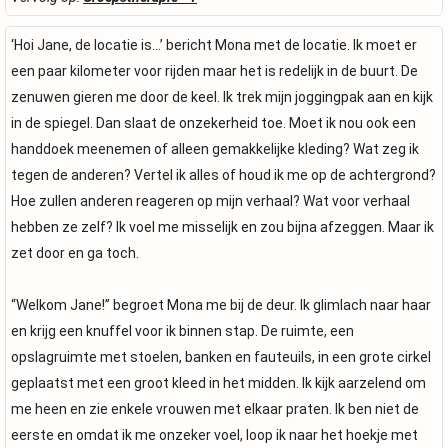
‘Hoi Jane, de locatie is…’ bericht Mona met de locatie. Ik moet er
een paar kilometer voor rijden maar het is redelijk in de buurt. De
zenuwen gieren me door de keel. Ik trek mijn joggingpak aan en kijk
in de spiegel. Dan slaat de onzekerheid toe. Moet ik nou ook een
handdoek meenemen of alleen gemakkelijke kleding? Wat zeg ik
tegen de anderen? Vertel ik alles of houd ik me op de achtergrond?
Hoe zullen anderen reageren op mijn verhaal? Wat voor verhaal
hebben ze zelf? Ik voel me misselijk en zou bijna afzeggen. Maar ik
zet door en ga toch.
“Welkom Jane!” begroet Mona me bij de deur. Ik glimlach naar haar
en krijg een knuffel voor ik binnen stap. De ruimte, een
opslagruimte met stoelen, banken en fauteuils, in een grote cirkel
geplaatst met een groot kleed in het midden. Ik kijk aarzelend om
me heen en zie enkele vrouwen met elkaar praten. Ik ben niet de
eerste en omdat ik me onzeker voel, loop ik naar het hoekje met