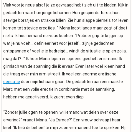
Vlak voor je neus alsof je ze gevraagd hebt zich uit te kleden. Kijk in
gedachten naar hun jonge lichamen. Hun gespierde torso, hun
stevige borstjes en strakke billen. Zie hun slappe piemels tot leven
komen tot stevige erecties…” Mona loopt langs maar zegt of doet
niets. Ik hoor iemand nerveus kuchen. “Probeer grip te krijgen op
wat je nu voelt… definieer het voor jezelf… zijn je gedachten
ontspannen of voel je je bedreigd… windt de situatie je op en zo ja,
mag dat?…” Ik hoor Mona lopen en opeens giechelt er iemand. Ik
glimlach van de spanning die ik ervaar. Even later voel ik een hand
die traag over mijn arm streelt. Ik voel een enorme erotische
sensatie
door mijn lichaam gaan. De gedachten aan een naakte
Marc met een volle erectie in combinatie met de aanraking,
hebben me geactiveerd. Ik zucht even diep.
“Zonder jullie ogen te openen, wil iemand wat delen over deze
ervaring?” vraagt Mona. “Ja Esmee?” Een vrouw schraapt haar
keel. “Ik heb de behoefte mijn zoon vermanend toe te spreken. Hij