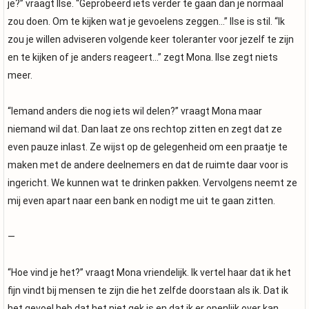
je?” vraagt Ilse. “Geprobeerd iets verder te gaan dan je normaal
zou doen. Om te kijken wat je gevoelens zeggen…” Ilse is stil. “Ik
zou je willen adviseren volgende keer toleranter voor jezelf te zijn
en te kijken of je anders reageert…” zegt Mona. Ilse zegt niets
meer.
“Iemand anders die nog iets wil delen?” vraagt Mona maar
niemand wil dat. Dan laat ze ons rechtop zitten en zegt dat ze
even pauze inlast. Ze wijst op de gelegenheid om een praatje te
maken met de andere deelnemers en dat de ruimte daar voor is
ingericht. We kunnen wat te drinken pakken. Vervolgens neemt ze
mij even apart naar een bank en nodigt me uit te gaan zitten.
—
“Hoe vind je het?” vraagt Mona vriendelijk. Ik vertel haar dat ik het
fijn vindt bij mensen te zijn die het zelfde doorstaan als ik. Dat ik
het gevoel heb dat het niet gek is en dat ik er openlijk over kan