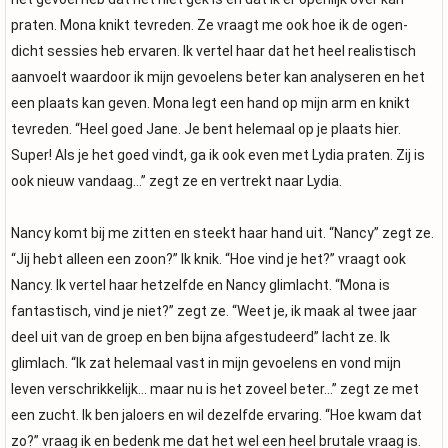
praten. Mona knikt tevreden. Ze vraagt me ook hoe ik de ogen-
dicht sessies heb ervaren. Ik vertel haar dat het heel realistisch
aanvoelt waardoor ik mijn gevoelens beter kan analyseren en het
een plaats kan geven. Mona legt een hand op mijn arm en knikt
tevreden. “Heel goed Jane. Je bent helemaal op je plaats hier.
Super! Als je het goed vindt, ga ik ook even met Lydia praten. Zij is
ook nieuw vandaag…” zegt ze en vertrekt naar Lydia.
Nancy komt bij me zitten en steekt haar hand uit. “Nancy” zegt ze.
“Jij hebt alleen een zoon?” Ik knik. “Hoe vind je het?” vraagt ook
Nancy. Ik vertel haar hetzelfde en Nancy glimlacht. “Mona is
fantastisch, vind je niet?” zegt ze. “Weet je, ik maak al twee jaar
deel uit van de groep en ben bijna afgestudeerd” lacht ze. Ik
glimlach. “Ik zat helemaal vast in mijn gevoelens en vond mijn
leven verschrikkelijk… maar nu is het zoveel beter…” zegt ze met
een zucht. Ik ben jaloers en wil dezelfde ervaring. “Hoe kwam dat
zo?” vraag ik en bedenk me dat het wel een heel brutale vraag is.