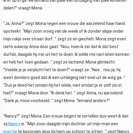
ik er op in ga. Wil iemand van jullie een uitdaging van jullie kinderen
delen?” vraagt Mona.
“Ja, Anna?” zegt Mona tegen een vrouw die aarzelend haar hand
opsteekt. “Mijn zoon vroeg van de week of ik zonder slipje onder
mijn rokje over straat durf…” zegt ze en giechelt. Mona zegt even
niets waarop Anna door gaat. “Nou, toen ik zei dat ik dat best
durfde, daagde hij me uit het te doen. Ik wilde me niet laten kennen
en heb het toen gedaan…” zegt ze lachend. Mona glimlacht.
“Voelde je je verplicht het te doen?” vraagt ze. “Nee… nou ja, hij
weet donders goed dat ik een uitdaging niet snel uit de weg ga…”
“Dus je deed het omdat hij het wilde, niet omdat je er zelf zin in
had?” vraagt Mona door. “Ik denk het…” zegt Anna, nu aarzelend.
“Dank je, mooi voorbeeld…” zegt Mona. “Iemand anders?”
“Nancy?” zegt Mona. Een vrouw begint te vertellen dus weet ik dat
zij
Nancy
is. “Mijn zoon daagde mijn dochter uit mijn man een
erectie
te bezorgen door bij hem op schoot te zitten…” zegt Nancy