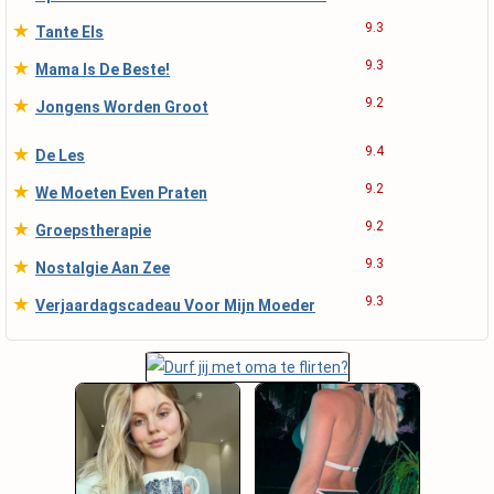
★
9.3
Tante Els
★
9.3
Mama Is De Beste!
★
9.2
Jongens Worden Groot
★
9.4
De Les
★
9.2
We Moeten Even Praten
★
9.2
Groepstherapie
★
9.3
Nostalgie Aan Zee
★
9.3
Verjaardagscadeau Voor Mijn Moeder