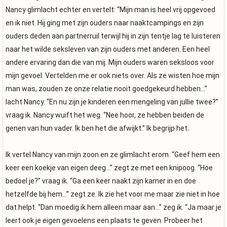
Nancy glimlacht echter en vertelt: “Mijn man is heel vrij opgevoed
en ik niet. Hij ging met zijn ouders naar naaktcampings en zijn
ouders deden aan partnerruil terwijl hij in zijn tentje lag te luisteren
naar het wilde seksleven van zijn ouders met anderen. Een heel
andere ervaring dan die van mij. Mijn ouders waren seksloos voor
mijn gevoel. Vertelden me er ook niets over. Als ze wisten hoe mijn
man was, zouden ze onze relatie nooit goedgekeurd hebben…”
lacht Nancy. “En nu zijn je kinderen een mengeling van jullie twee?”
vraag ik. Nancy wuift het weg. “Nee hoor, ze hebben beiden de
genen van hun vader. Ik ben het die afwijkt.” Ik begrijp het.
Ik vertel Nancy van mijn zoon en ze glimlacht erom. “Geef hem een
keer een koekje van eigen deeg…” zegt ze met een knipoog. “Hoe
bedoel je?” vraag ik. “Ga een keer naakt zijn kamer in en doe
hetzelfde bij hem…” zegt ze. Ik zie het voor me maar zie niet in hoe
dat helpt. “Dan moedig ik hem alleen maar aan…” zeg ik. “Ja maar je
leert ook je eigen gevoelens een plaats te geven. Probeer het