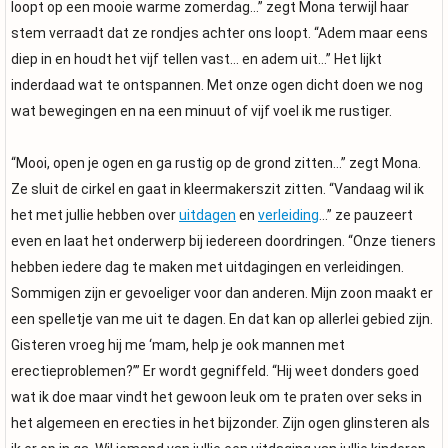
loopt op een mooie warme zomerdag…” zegt Mona terwijl haar
stem verraadt dat ze rondjes achter ons loopt. “Adem maar eens
diep in en houdt het vijf tellen vast… en adem uit…” Het lijkt
inderdaad wat te ontspannen. Met onze ogen dicht doen we nog
wat bewegingen en na een minuut of vijf voel ik me rustiger.
“Mooi, open je ogen en ga rustig op de grond zitten…” zegt Mona.
Ze sluit de cirkel en gaat in kleermakerszit zitten. “Vandaag wil ik
het met jullie hebben over
uitdagen
en
verleiding
…” ze pauzeert
even en laat het onderwerp bij iedereen doordringen. “Onze tieners
hebben iedere dag te maken met uitdagingen en verleidingen.
Sommigen zijn er gevoeliger voor dan anderen. Mijn zoon maakt er
een spelletje van me uit te dagen. En dat kan op allerlei gebied zijn.
Gisteren vroeg hij me ‘mam, help je ook mannen met
erectieproblemen?’” Er wordt gegniffeld. “Hij weet donders goed
wat ik doe maar vindt het gewoon leuk om te praten over seks in
het algemeen en erecties in het bijzonder. Zijn ogen glinsteren als