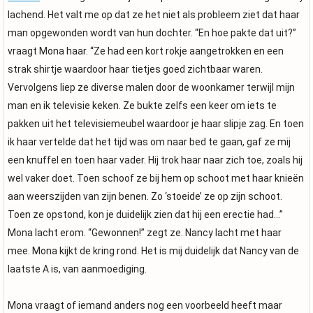
lachend. Het valt me op dat ze het niet als probleem ziet dat haar
man opgewonden wordt van hun dochter. “En hoe pakte dat uit?”
vraagt Mona haar. “Ze had een kort rokje aangetrokken en een
strak shirtje waardoor haar tietjes goed zichtbaar waren.
Vervolgens liep ze diverse malen door de woonkamer terwijl mijn
man en ik televisie keken. Ze bukte zelfs een keer om iets te
pakken uit het televisiemeubel waardoor je haar slipje zag. En toen
ik haar vertelde dat het tijd was om naar bed te gaan, gaf ze mij
een knuffel en toen haar vader. Hij trok haar naar zich toe, zoals hij
wel vaker doet. Toen schoof ze bij hem op schoot met haar knieën
aan weerszijden van zijn benen. Zo ‘stoeide’ ze op zijn schoot.
Toen ze opstond, kon je duidelijk zien dat hij een erectie had…”
Mona lacht erom. “Gewonnen!” zegt ze. Nancy lacht met haar
mee. Mona kijkt de kring rond. Het is mij duidelijk dat Nancy van de
laatste A is, van aanmoediging.
Mona vraagt of iemand anders nog een voorbeeld heeft maar