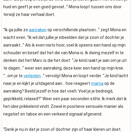
huid en geeft je een goed gevoel…” Mona loopt tussen ons door
terwijl ze haar verhaal doet.
“Ik ga jullie zo
aanraken
op verschillende plaatsen…” zegt Mona en
wacht even. “Ik wil dat jullie je inbeelden dat je zoon of dochter je
aanraakt…” Als ik even niets hoor, voel ik opeens een hand op mijn
schouder en besef dat het die van Mona is. Ik dwing mezelf in te
denken dat het Marc is die het doet. “Je kind raakt je aan om je uit
te dagen…” weer een aanraking, deze keer een hand op mijn knie.
“…om je te
verleiden
…” vervolgt Mona en loopt verder. “Je kind lacht
naar je en kijkt je uitdagend aan… hoe reageert
mama
op de
aanraking? Beeld jezelf in hoe dat voelt. Voel je je bedreigd,
geprikkeld, relaxed?” Weer een paar seconden stilte. Ik merk dat ik
het idee prikkelend vindt. Zowel in positieve sensuele manier als
negatief en taboe en een verkeerd signaal afgevend.
“Denk je nu in dat je zoon of dochter zijn of haar kleren uit doet.