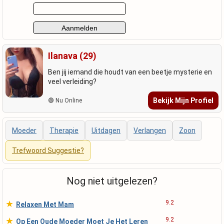
Ilanava (29)
Ben jij iemand die houdt van een beetje mysterie en
veel verleiding?
Bekijk Mijn Profiel
🟢 Nu Online
Moeder
Therapie
Uitdagen
Verlangen
Zoon
Trefwoord Suggestie?
Nog niet uitgelezen?
★
9.2
Relaxen Met Mam
★
9.2
Op Een Oude Moeder Moet Je Het Leren