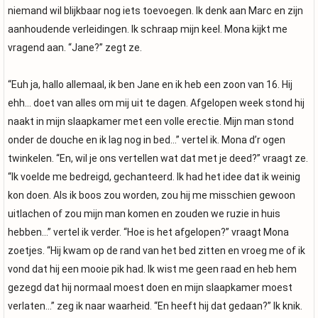
niemand wil blijkbaar nog iets toevoegen. Ik denk aan Marc en zijn
aanhoudende verleidingen. Ik schraap mijn keel. Mona kijkt me
vragend aan. “Jane?” zegt ze.
“Euh ja, hallo allemaal, ik ben Jane en ik heb een zoon van 16. Hij
ehh… doet van alles om mij uit te dagen. Afgelopen week stond hij
naakt in mijn slaapkamer met een volle erectie. Mijn man stond
onder de douche en ik lag nog in bed…” vertel ik. Mona d’r ogen
twinkelen. “En, wil je ons vertellen wat dat met je deed?” vraagt ze.
“Ik voelde me bedreigd, gechanteerd. Ik had het idee dat ik weinig
kon doen. Als ik boos zou worden, zou hij me misschien gewoon
uitlachen of zou mijn man komen en zouden we ruzie in huis
hebben…” vertel ik verder. “Hoe is het afgelopen?” vraagt Mona
zoetjes. “Hij kwam op de rand van het bed zitten en vroeg me of ik
vond dat hij een mooie pik had. Ik wist me geen raad en heb hem
gezegd dat hij normaal moest doen en mijn slaapkamer moest
verlaten…” zeg ik naar waarheid. “En heeft hij dat gedaan?” Ik knik.