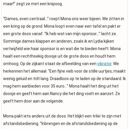
maar!” zegt ze met een knipoog.
“Dames, even centraal…” roept Mona ons weer bijeen. We zitten in
een kring op de grond. Mona loopt even naar een tafel en pakt er
een grote doos vanaf. “Ik heb wat van mijn sponsor…” lacht ze.
Sommige dames klappen en anderen, zoals ik en Lydia kijken
vertwijfeld wie haar sponsor is en wat die te bieden heeft. Mona
haalt een rechthoekig doosje uit de grote doos en houdt hem
omhoog. Op de zijkant staat de afbeelding van een
vibrator
. We
herkennen het allemaal. “Een fijne vieb voor de stille uurtjes; maakt
weinig geluid en trilt lang. Draadloos op te laden op de standaard. Ik
mag hem aanbieden voor 35 euro…” Mona haalt het ding uit het
doosje en geeft hem aan Nancy die het ding voelt en aanzet. Ze
geeft hem door aan de volgende.
Mona pakt iets anders uit de doos. Het blijkt een trilei te zijn met
afstandsbediening. “Inbrengen en de afstandsbediening op de