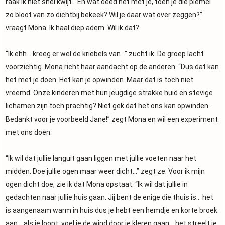
raak ik niet snel kwijt. “En wat deed het met je, toen je die piemel
zo bloot van zo dichtbij bekeek? Wil je daar wat over zeggen?”
vraagt Mona. Ik haal diep adem. Wil ik dat?
“Ik ehh… kreeg er wel de kriebels van…” zucht ik. De groep lacht
voorzichtig. Mona richt haar aandacht op de anderen. “Dus dat kan
het met je doen. Het kan je opwinden. Maar dat is toch niet
vreemd. Onze kinderen met hun jeugdige strakke huid en stevige
lichamen zijn toch prachtig? Niet gek dat het ons kan opwinden.
Bedankt voor je voorbeeld Jane!” zegt Mona en wil een experiment
met ons doen.
“Ik wil dat jullie languit gaan liggen met jullie voeten naar het
midden. Doe jullie ogen maar weer dicht…” zegt ze. Voor ik mijn
ogen dicht doe, zie ik dat Mona opstaat. “Ik wil dat jullie in
gedachten naar jullie huis gaan. Jij bent de enige die thuis is… het
is aangenaam warm in huis dus je hebt een hemdje en korte broek
aan… als je loopt, voel je de wind door je kleren gaan… het streelt je