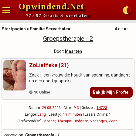
Opwindend.Net
77.097 Gratis Sexverhalen
Startpagina
>
Familie Sexverhalen
A+
-
a-
Groepstherapie - 2
Door:
Maarten
ZoLieffeke (21)
Zoek jij een vrouw die houdt van spanning, aandacht
en een goed gesprek?
Bekijk Mijn Profiel
🟢 Nu Online
Datum:
29-05-2026
| Cijfer:
9.3
| Gelezen:
14728
Lengte:
Lang
| Leestijd:
19 minuten
| Lezers Online:
1
Trefwoord(en):
Moeder
,
Therapie
,
Uitdagen
,
Verlangen
,
Zoon
,
Vervolg op:
Groepstherapie - 1