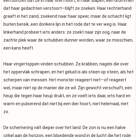
een bonzen dat ze in haar oren hoort, in haar slapen, een drummen
dat haar gedachten verstoort—blijft ze zoeken. Haar rechterhand
graaft in het zand, zoekend naar haar speer, maar de schacht ligt
buiten bereik, een donkere lijn in het rode dat te ver weg is. Haar
linkerhand probeert iets anders: ze zoekt naar zijn oog, naar de
zachte plek waar de schubben dunner worden, waar ze misschien,
een kans heeft.
Haar vingertoppen vinden schubben. Ze krabben, nagels die over
het oppervlak schrapen, en het geluid is als steen op steen, als het
scherpen van messen. Het monster reageert niet—of reageert
wel, maar niet op de manier die ze wil. Zijn gewicht verschuift, een
heup die tegen haar heup drukt, en ze voelt iets daar, iets hard en
warm en pulserend dat niet bij een dier hoort, niet helemaal, niet
zo.
De schemering valt dieper over het land. De zon is nu een halve
cirkel aan de horizon, een bloedende wond in de lucht die het rode