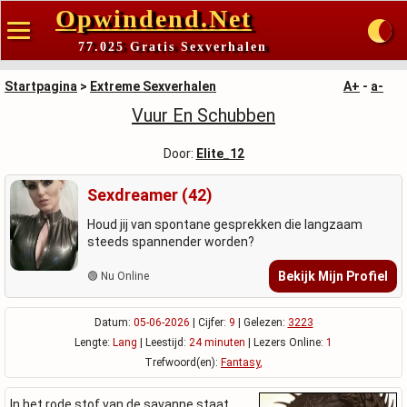
Opwindend.Net
77.025 Gratis Sexverhalen
Startpagina
>
Extreme Sexverhalen
A+
-
a-
Vuur En Schubben
Door:
Elite_12
Sexdreamer (42)
Houd jij van spontane gesprekken die langzaam
steeds spannender worden?
Bekijk Mijn Profiel
🟢 Nu Online
Datum:
05-06-2026
| Cijfer:
9
| Gelezen:
3223
Lengte:
Lang
| Leestijd:
24 minuten
| Lezers Online:
1
Trefwoord(en):
Fantasy
,
In het rode stof van de savanne staat