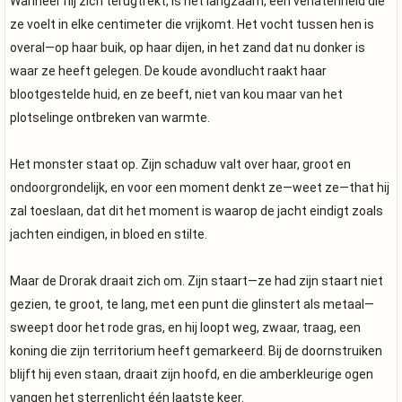
Wanneer hij zich terugtrekt, is het langzaam, een verlatenheid die
ze voelt in elke centimeter die vrijkomt. Het vocht tussen hen is
overal—op haar buik, op haar dijen, in het zand dat nu donker is
waar ze heeft gelegen. De koude avondlucht raakt haar
blootgestelde huid, en ze beeft, niet van kou maar van het
plotselinge ontbreken van warmte.
Het monster staat op. Zijn schaduw valt over haar, groot en
ondoorgrondelijk, en voor een moment denkt ze—weet ze—that hij
zal toeslaan, dat dit het moment is waarop de jacht eindigt zoals
jachten eindigen, in bloed en stilte.
Maar de Drorak draait zich om. Zijn staart—ze had zijn staart niet
gezien, te groot, te lang, met een punt die glinstert als metaal—
sweept door het rode gras, en hij loopt weg, zwaar, traag, een
koning die zijn territorium heeft gemarkeerd. Bij de doornstruiken
blijft hij even staan, draait zijn hoofd, en die amberkleurige ogen
vangen het sterrenlicht één laatste keer.