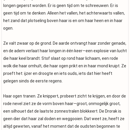
longen geperst worden. Er is geen tijd om te schreeuwen. Er is
geen tijd om te denken. Alleen het vallen, het achterwaarts vallen,
het zand dat plotseling boven haar is en om haar heen en in haar
ogen.
Ze valt zwaar op de grond. De aarde ontvangt haar zonder genade,
en de adem verlaat haar longen in één keer—een explosie van lucht
die haar keel brandt. Stof slaat op rond haar lichaam, een rode
wolk die haar omhult, die haar ogen prikt en in haar mond kruipt. Ze
proeft het: ijzer en droogte en iets ouds, iets dat hier heeft
gelegen sinds de eerste regens.
Haar ogen tranen. Ze knippert, probeert zicht te krijgen, en door de
rode nevel ziet ze de vorm boven haar—groot, onmogelijk groot,
een silhouet dat de laatste zonnestralen blokkeert. De Drorak is
geen dier dat haar zal doden en weggooien. Dat weet ze, heeft ze
altijd geweten, vanaf het moment dat de oudsten begonnen te