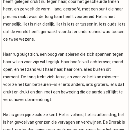
heeft gelegen drukt nu tegen haar, door het gescheurde linnen
heen, en ze voelt de vorm—lang, gegroefd, met een punt die haar
precies raakt waar de tong haar heeft voorbereid. Het is niet
menselijk. Het is niet dierlijk. Het is iets er tussen in, iets ouds, iets
dat de wereld heeft gemaakt voordat er onderscheid was tussen
de twee wezens.
Haar rug buigt zich, een boog van spieren die zich spannen tegen
haar wil en voor zijn wil tegelijk. Haar hoofd valt achterover, mond
open, en het zand vult haar haar, haar oren, alles buiten dit
moment. De tong trekt zich terug, en voor ze het kan missen—
voor ze het kan betreuren—is er iets anders, iets groters, iets dat
drukt en drukt en dan, met een beweging die de aarde zelf lijkt te
verschuiven, binnendringt.
Het is geen pijn zoals ze kent. Het is volheid, het is uitbreiding, het
is het gevoel van grenzen die vervagen en verdwijnen. De Drorak is
groot, groter dan enige man zou kunnen zijn, maar haar lichaam—