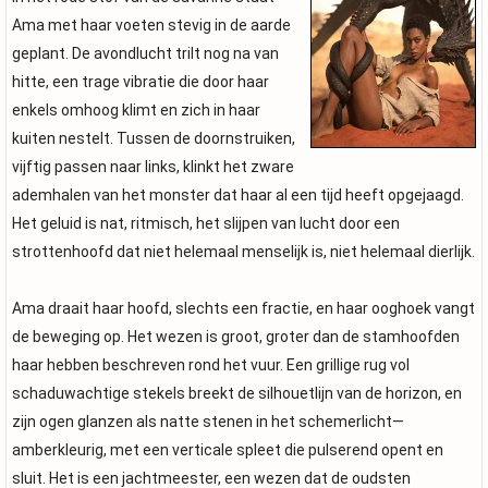
Ama met haar voeten stevig in de aarde
geplant. De avondlucht trilt nog na van
hitte, een trage vibratie die door haar
enkels omhoog klimt en zich in haar
kuiten nestelt. Tussen de doornstruiken,
vijftig passen naar links, klinkt het zware
ademhalen van het monster dat haar al een tijd heeft opgejaagd.
Het geluid is nat, ritmisch, het slijpen van lucht door een
strottenhoofd dat niet helemaal menselijk is, niet helemaal dierlijk.
Ama draait haar hoofd, slechts een fractie, en haar ooghoek vangt
de beweging op. Het wezen is groot, groter dan de stamhoofden
haar hebben beschreven rond het vuur. Een grillige rug vol
schaduwachtige stekels breekt de silhouetlijn van de horizon, en
zijn ogen glanzen als natte stenen in het schemerlicht—
amberkleurig, met een verticale spleet die pulserend opent en
sluit. Het is een jachtmeester, een wezen dat de oudsten