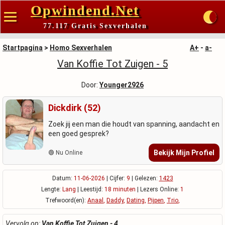
Opwindend.Net
77.117 Gratis Sexverhalen
Startpagina
>
Homo Sexverhalen
A+
-
a-
Van Koffie Tot Zuigen - 5
Door:
Younger2926
Dickdirk (52)
Zoek jij een man die houdt van spanning, aandacht en
een goed gesprek?
Bekijk Mijn Profiel
🟢 Nu Online
Datum:
11-06-2026
| Cijfer:
9
| Gelezen:
1423
Lengte:
Lang
| Leestijd:
18 minuten
| Lezers Online:
1
Trefwoord(en):
Anaal
,
Daddy
,
Dating
,
Pijpen
,
Trio
,
Vervolg op:
Van Koffie Tot Zuigen - 4