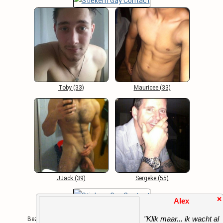
Toby (33)
Mauricee (33)
JJack (39)
Sergeke (55)
❌
Alex
Algemene Voorwaarden
-
Contact
-
FAQ
"Klik maar... ik wacht al
Bezoekers Online: 995 / Copyright 2000 - 2026 Opwindend.Net
op je."