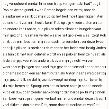
nog verschoont omdat hij er een troep van gemaakt had´´ zegt
Rob en Anton grinnikt wat. Samen begeleiden ze mij naar de
slaapkamer waar ik op mijn rug op het bed moet gaan liggen. Aan
de ene kant van mijn hoofd komt Rob op zijn knieën zitten en aan
de andere kant Anton, hun pikken raken elkaar en bungelen voor
mijn gezicht. ´´Ga maar verder waar je net gebleven was´´ zegt Rob
en ik doe mijn best om mijn aandacht te verdelen over deze twee
heerlijke pikken. Ik merk dat de mannen het beide wat lastig vinden
als hun pik met rust gelaten wordt en ze pakken hem zelf vast, als
ik de een pijp voel ik de andere pik over mijn gezicht wrijven
waardoor mijn eigen speeksel mijn gezicht helemaal onder smeert
dit herhaald zich een aantal minuten als Anton ineens weg gaat bij
mijn gezicht. Ik zie dat hij zich beweegt richting mijn kontje en hij
tilt mijn benen op. Spuugt een aantal keren op mijn openstaande
kutje en duwt dan zonder aankondiging zijn harde pik bij mij binnen.
Een kreet van pijn en genot verlaat mijn mond omdat deze pik echt
veel dikker is dan die van Rob, maar door de neukbeurt van Rob