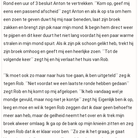
Rond een uur of 3 besluit Anton te vertrekken. ´´Kom op, geef mij
eens een passend afscheid´´ zegt Anton en als ik op sta om hem
een zoen te geven duwt hij mij naar beneden, laat zijn broek
zakken en brengt zijn pik naar mijn mond. Ik begin hem direct weer
te pijpen en dit keer duurt het niet lang voordat hij een paar warme
stralen in mijn mond spuit. Als ik zijn pik schoon gelikt heb, trekt hij
zijn broek omhoog en geeft mij een heerlijke zoen. ´´Tot de
volgende keer´´ zegt hij en hij verlaat het huis van Rob.
´´Ik moet ook zo maar naar huis toe gaan, ik ben uitgeteld´´ zeg ik
tegen Rob. ´´Niet voordat we een laatste ronde hebben gedaan´´
zegt Rob en hij komt op mij afgelopen. ´´Ik heb vandaag wel je
mondje gevuld, maar nog niet je kontje´´ zegt hij. Eigenlijk ben ik op,
leeg en moe en wil ik tegen Rob zeggen dat ik daar geen behoefte
meer aan heb, maar de geilheid neemt het over en ik trek mijn
broek alweer omlaag. Ik ga op de bank op mijn knieën zitten en zeg
tegen Rob dat ik er klaar voor ben. ´´Zo zie ik het graag, je gaat