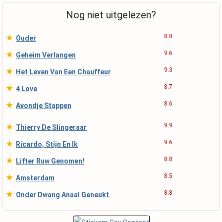
Nog niet uitgelezen?
★
8.8
Ouder
★
9.6
Geheim Verlangen
★
9.3
Het Leven Van Een Chauffeur
★
8.7
4 Love
★
8.6
Avondje Stappen
★
9.9
Thierry De Slingeraar
★
9.6
Ricardo, Stijn En Ik
★
8.8
Lifter Ruw Genomen!
★
8.5
Amsterdam
★
8.8
Onder Dwang Anaal Geneukt