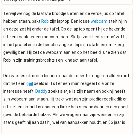
Terwijl we nog de laatste broodjes eten en de verse jus op tafel
hebben staan, pakt
Rob
zijn laptop. Een losse
webcam
stelt hij in
en deze zet hij onder de tafel. Op de laptop opent hij de bekende
site en maakt er een account aan. ‘Sletje zoekt extra man’ zet hij
in het profiel en in de beschrijving zet hij mijn stats en dat ik erg
gewillig ben. Hij zet de webcam aan en op het beeld is te zien dat
Rob in zijn trainingsbroek zit en ik naakt aan tafel.
De reacties stromen binnen maar de meeste reageren alleen met
dat het een
geil
beeld is. Tot er een man reageert die onze
interesse heeft ‘
Daddy
zoekt sletje’ is zijn naam en ook hij heeft
zijn webcam aan staan. Hij trekt wat aan zijn pik die redelijk dik er
uit ziet en omhult is door een flinke bos schaamhaar en een goed
gevulde behaarde balzak. Als we vragen naar zijn wensen en zijn
stats geeft hij aan dat hij wel van aanpakken houdt, en 56 jaar is.