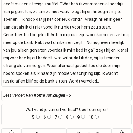
geeft mij een stevige knuffel. ´´Wat heb ik vanmorgen al heerlijk
van je genoten, zo zijn ze niet vaak´´ zegt hij en hij begint mij te
zoenen. ´´Ik hoop dat jij het ook leuk vond?´´ vraagt hij en ik geef
aan dat als ik dit niet vond, ik nu niet voor hem zou staan.
Gerustgesteld begeleidt Anton mij naar zijn woonkamer en zet mij
neer op de bank. Pakt wat drinken en zegt: ´´Nu nog even heerlijk
van jou alleen genieten voordat ik mijn bed in ga´´ zegt hij en ik stel
mij voor hoe hij dit bedoelt, wat wil hij dat ik doe, hij lijkt minder
streng als vanmorgen. Weer allemaal gedachtes die door mijn
hoofd spoken als ik naar zijn mooie verschijning kijk. Ik wacht
rustig af en blijf op de bank zitten. Wordt vervolgd…
Lees verder:
Van Koffie Tot Zuigen - 6
Wat vond je van dit verhaal? Geef een cijfer!
5
6
7
8
9
10