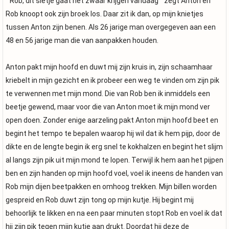
´´Rob, dit sletje gaat het zwaar krijgen vandaag´´ zegt Anton en
Rob knoopt ook zijn broek los. Daar zit ik dan, op mijn knietjes
tussen Anton zijn benen. Als 26 jarige man overgegeven aan een
48 en 56 jarige man die van aanpakken houden.
Anton pakt mijn hoofd en duwt mij zijn kruis in, zijn schaamhaar
kriebelt in mijn gezicht en ik probeer een weg te vinden om zijn pik
te verwennen met mijn mond. Die van Rob ben ik inmiddels een
beetje gewend, maar voor die van Anton moet ik mijn mond ver
open doen. Zonder enige aarzeling pakt Anton mijn hoofd beet en
begint het tempo te bepalen waarop hij wil dat ik hem pijp, door de
dikte en de lengte begin ik erg snel te kokhalzen en begint het slijm
al langs zijn pik uit mijn mond te lopen. Terwijl ik hem aan het pijpen
ben en zijn handen op mijn hoofd voel, voel ik ineens de handen van
Rob mijn dijen beetpakken en omhoog trekken. Mijn billen worden
gespreid en Rob duwt zijn tong op mijn kutje. Hij begint mij
behoorlijk te likken en na een paar minuten stopt Rob en voel ik dat
hij zijn pik tegen mijn kutje aan drukt. Doordat hij deze de