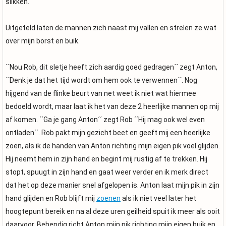
slikken.
Uitgeteld laten de mannen zich naast mij vallen en strelen ze wat
over mijn borst en buik.
´´Nou Rob, dit sletje heeft zich aardig goed gedragen´´ zegt Anton,
´´Denk je dat het tijd wordt om hem ook te verwennen´´. Nog
hijgend van de flinke beurt van net weet ik niet wat hiermee
bedoeld wordt, maar laat ik het van deze 2 heerlijke mannen op mij
af komen. ´´Ga je gang Anton´´ zegt Rob ´´Hij mag ook wel even
ontladen´´. Rob pakt mijn gezicht beet en geeft mij een heerlijke
zoen, als ik de handen van Anton richting mijn eigen pik voel glijden.
Hij neemt hem in zijn hand en begint mij rustig af te trekken. Hij
stopt, spuugt in zijn hand en gaat weer verder en ik merk direct
dat het op deze manier snel afgelopen is. Anton laat mijn pik in zijn
hand glijden en Rob blijft mij
zoenen
als ik niet veel later het
hoogtepunt bereik en na al deze uren geilheid spuit ik meer als ooit
daarvoor. Behendig richt Anton mijn pik richting mijn eigen buik en