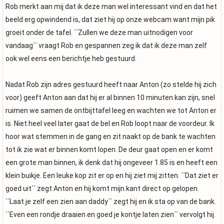
Rob merkt aan mij dat ik deze man wel interessant vind en dat het
beeld erg opwindend is, dat ziet hij op onze webcam want mijn pik
groeit onder de tafel. ´´Zullen we deze man uitnodigen voor
vandaag´´ vraagt Rob en gespannen zeg ik dat ik deze man zelf
ook wel eens een berichtje heb gestuurd.
Nadat Rob zijn adres gestuurd heeft naar Anton (zo stelde hij zich
voor) geeft Anton aan dat hij er al binnen 10 minuten kan zijn, snel
ruimen we samen de ontbijttafel leeg en wachten we tot Anton er
is. Niet heel veel later gaat de bel en Rob loopt naar de voordeur. Ik
hoor wat stemmen in de gang en zit naakt op de bank te wachten
tot ik zie wat er binnen komt lopen. De deur gaat open en er komt
een grote man binnen, ik denk dat hij ongeveer 1.85 is en heeft een
klein buikje. Een leuke kop zit er op en hij ziet mij zitten. ´´Dat ziet er
goed uit´´ zegt Anton en hij komt mijn kant direct op gelopen.
´´Laat je zelf een zien aan daddy´´ zegt hij en ik sta op van de bank.
´´Even een rondje draaien en goed je kontje laten zien´´ vervolgt hij.