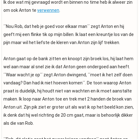
Ik doe wat mij gevraagd wordt en binnen no time heb ik alweer zin
om ook Anton te
verwennen
.
´´Nou Rob, dat heb je goed voor elkaar man´´ zegt Anton en hij
geeft mij een flinke tik op mijn billen. Ik laat een kreuntje los van de
pijn maar wil het liefste de kleren van Anton zijn lijf trekken.
Anton gaat op de bank zitten en knoopt zijn broek los, hij laat hem
wel aan maar al snel zie ik dat Anton geen ondergoed aan heeft.
´´Waar wacht je op´´ zegt Anton dwingend, ´´moet ik het zelf doen
vandaag? Dan had ik niet hoeven komen´´. De toon waarop Anton
praat is duidelijk, hij houdt niet van wachten en ik moet aanstalte
maken. Ik loop naar Anton toe en trek met 2 handen de broek van
Anton uit. Zijn pik ziet er groter uit als wat ik op het beeld kon zien,
ik denk dat hij wel richting de 20 cm gaat, maar is behoorlijk dikker
als die van Rob.