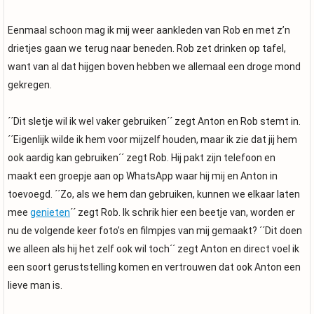
Eenmaal schoon mag ik mij weer aankleden van Rob en met z’n
drietjes gaan we terug naar beneden. Rob zet drinken op tafel,
want van al dat hijgen boven hebben we allemaal een droge mond
gekregen.
´´Dit sletje wil ik wel vaker gebruiken´´ zegt Anton en Rob stemt in.
´´Eigenlijk wilde ik hem voor mijzelf houden, maar ik zie dat jij hem
ook aardig kan gebruiken´´ zegt Rob. Hij pakt zijn telefoon en
maakt een groepje aan op WhatsApp waar hij mij en Anton in
toevoegd. ´´Zo, als we hem dan gebruiken, kunnen we elkaar laten
mee
genieten
´´ zegt Rob. Ik schrik hier een beetje van, worden er
nu de volgende keer foto’s en filmpjes van mij gemaakt? ´´Dit doen
we alleen als hij het zelf ook wil toch´´ zegt Anton en direct voel ik
een soort geruststelling komen en vertrouwen dat ook Anton een
lieve man is.