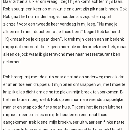
klaar zitten als ik er om vraag´´ zegt hij en komt achter mij staan.
Rob spuugt een keer op mijn kutje en duwt zijn pik naar binnen. Ook
Rob gaat het nu minder lang volhouden als zojuist en spuit
zichzelf voor een tweede keer vandaag in mij leeg. ´´Nu mag je
alleen niet meer douchen tot je thuis bent´´ begint Rob lachend
´´Kijk maar hoe je dit gaat doen´´. Ik trek mijn kleren aan en bedenk
mij op dat moment dat ik geen normale onderbroek mee heb, maar
alleen de jock waar ik gisteravond mee naar het restaurant ben
gekomen.
Rob brengt mij met de auto naar de stad en onderweg merk ik dat
er af en toe een druppel uit mijn billen ontsnappen wil, met moeite
knijp ik alles dicht om de natte plek in mijn broek te voorkomen. Bij
het restaurant begroet ik Rob op een normale vriendschappelijke
manier en stap op de fiets naar huis. Tijdens het fietsen lukt het
mij niet meer om alles in mij te houden en eenmaal thuis
aangekomen trek ik snel mijn broek weer uit waar een flinke natte
plek in ontstaan is, ik hoop maar dat niemand het gemerkt heeft.