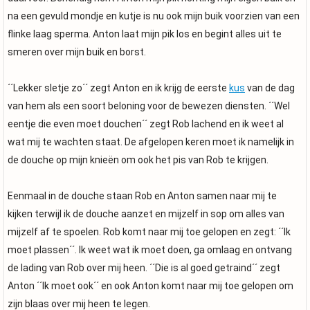
na een gevuld mondje en kutje is nu ook mijn buik voorzien van een
flinke laag sperma. Anton laat mijn pik los en begint alles uit te
smeren over mijn buik en borst.
´´Lekker sletje zo´´ zegt Anton en ik krijg de eerste
kus
van de dag
van hem als een soort beloning voor de bewezen diensten. ´´Wel
eentje die even moet douchen´´ zegt Rob lachend en ik weet al
wat mij te wachten staat. De afgelopen keren moet ik namelijk in
de douche op mijn knieën om ook het pis van Rob te krijgen.
Eenmaal in de douche staan Rob en Anton samen naar mij te
kijken terwijl ik de douche aanzet en mijzelf in sop om alles van
mijzelf af te spoelen. Rob komt naar mij toe gelopen en zegt: ´´Ik
moet plassen´´. Ik weet wat ik moet doen, ga omlaag en ontvang
de lading van Rob over mij heen. ´´Die is al goed getraind´´ zegt
Anton ´´Ik moet ook´´ en ook Anton komt naar mij toe gelopen om
zijn blaas over mij heen te legen.