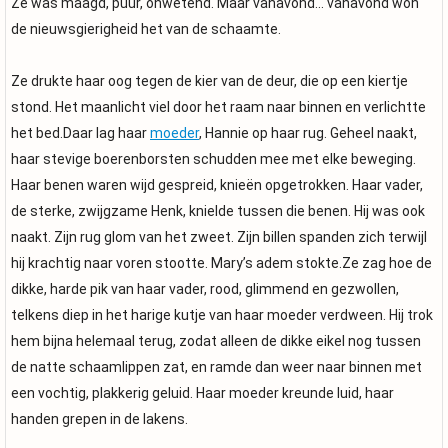
Ze was maagd, puur, onwetend. Maar vanavond... vanavond won
de nieuwsgierigheid het van de schaamte.
Ze drukte haar oog tegen de kier van de deur, die op een kiertje
stond. Het maanlicht viel door het raam naar binnen en verlichtte
het bed.Daar lag haar
moeder
, Hannie op haar rug. Geheel naakt,
haar stevige boerenborsten schudden mee met elke beweging.
Haar benen waren wijd gespreid, knieën opgetrokken. Haar vader,
de sterke, zwijgzame Henk, knielde tussen die benen. Hij was ook
naakt. Zijn rug glom van het zweet. Zijn billen spanden zich terwijl
hij krachtig naar voren stootte. Mary’s adem stokte.Ze zag hoe de
dikke, harde pik van haar vader, rood, glimmend en gezwollen,
telkens diep in het harige kutje van haar moeder verdween. Hij trok
hem bijna helemaal terug, zodat alleen de dikke eikel nog tussen
de natte schaamlippen zat, en ramde dan weer naar binnen met
een vochtig, plakkerig geluid. Haar moeder kreunde luid, haar
handen grepen in de lakens.