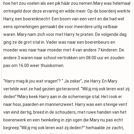
hoe het zou voelen als een pik háár zou nemen.Mary was helemaal
ontregeld door deze ervaring en wilde meer. Op de boerderij werkte
Harry, een boerenknecht. Een boom van een vent en die had wel
eens opmerkingen gemaakt die voor meerdere uitlg vatbaar
waren. Mary nam zich voor met Harry te praten. De volgende dag
ging ze de grot stal in. Vader was naar een boerenbeurs en
moeder was naar haar moeder met 4 van andere 7 kinderen. De
andere 3 waren naar school vertrokken om 08.00 uur en zouden
pas om 16.00 weer thuiskomen.
“Harry mag ik jou wat vragen”? “ Ja zeker”, zie Harry. En Mary
vertelde wat ze had gezien gisteravond. “Wil jij mij ook leren wat zij
deden”?Mary keek Harry aan in de schemerige stal. Het rook er
naar hooi, paarden en mannenzweet. Harry was een stevige vent
van eind dertig, breed in de schouders, met ruwe handen van het
boerenwerk en een twinkeling in zijn ogen die Mary nu pas echt
begreep.“Wil jij mij ook leren wat zij deden?” herhaalde ze zacht,