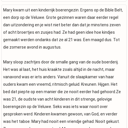
Mary kwam uit een kinderrijk boerengezin. Ergens op de Bible Belt,
een dorp op de Veluwe. Grote gezinnen waren daar eerder regel
dan uitzondering en je wist niet beter dan dat je minstens zeven
of acht broertjes en zusjes had. Ze had geen idee hoe kindjes
gemaakt werden ondanks dat ze al 21 was. Een maagd dus. Tot
die zomerse avond in augustus.
Mary sloop zachtjes door de smalle gang van de oude boerderij.
Het was al laat, het huis kraakte zoals altijd in de nacht, maar
vanavond was er iets anders. Vanuit de slaapkamer van haar
ouders kwam een vreemd, ritmisch geluid. Kreunen. Hijgen. Het
bed dat piepte op een manier die ze nooit eerder had gehoord.Ze
was 21, de oudste van acht kinderen in dit strenge, gelovige
boerengezin op de Veluwe. Seks was iets waar nooit over
gesproken werd. Kinderen kwamen gewoon, van God, en verder
was het taboe. Mary had nooit een vriendje gehad. Nooit gekust.