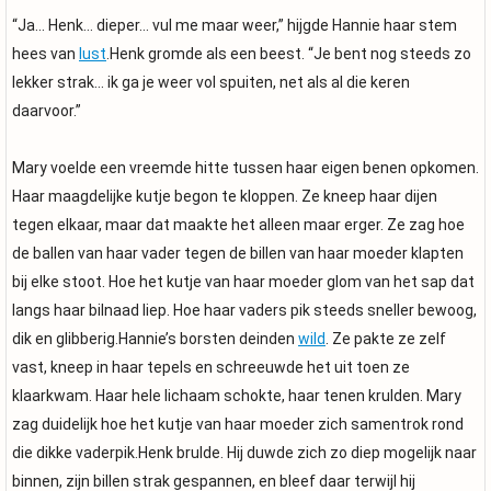
“Ja… Henk… dieper… vul me maar weer,” hijgde Hannie haar stem
hees van
lust
.Henk gromde als een beest. “Je bent nog steeds zo
lekker strak… ik ga je weer vol spuiten, net als al die keren
daarvoor.”
Mary voelde een vreemde hitte tussen haar eigen benen opkomen.
Haar maagdelijke kutje begon te kloppen. Ze kneep haar dijen
tegen elkaar, maar dat maakte het alleen maar erger. Ze zag hoe
de ballen van haar vader tegen de billen van haar moeder klapten
bij elke stoot. Hoe het kutje van haar moeder glom van het sap dat
langs haar bilnaad liep. Hoe haar vaders pik steeds sneller bewoog,
dik en glibberig.Hannie’s borsten deinden
wild
. Ze pakte ze zelf
vast, kneep in haar tepels en schreeuwde het uit toen ze
klaarkwam. Haar hele lichaam schokte, haar tenen krulden. Mary
zag duidelijk hoe het kutje van haar moeder zich samentrok rond
die dikke vaderpik.Henk brulde. Hij duwde zich zo diep mogelijk naar
binnen, zijn billen strak gespannen, en bleef daar terwijl hij