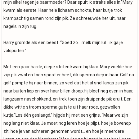
mijn eikel tegen je baarmoeder? Daar spuit ik straks alles in.”Mary
kwam als eerste. Haar hele lichaam schokte, haar kutje trok
krampachtig samen rond zijn pik. Ze schreeuwde het uit, haar
nagels in zijn rug.
Harry gromde als een beest. “Goed zo… melk mijn lul… ik ga je
volspuiten.”
Met een paar harde, diepe stoten kwam hij klaar. Mary voelde hoe
zijn pik zwol en toen spoot er heet, dik sperma diep in haar. Golf na
golf pompte hij naar binnen, zo veel dat het al snel langs zijn pik
naar buiten liep en over haar billen droop.Hij bleef nog even in haar,
langzaam naschokkend, en trok toen zijn druipende pik eruit. Een
dikke witte stroom sperma gutste uit haar rode, gezwollen
kutje.“Les één geslaagd,” hijgde hij met een grijns. “Maar we zijn
nog lang niet klaar. Je moet nog leren hoe je pijpt, hoe je bovenop
zit, hoe je van achteren genomen wordt… en hoe je meerdere