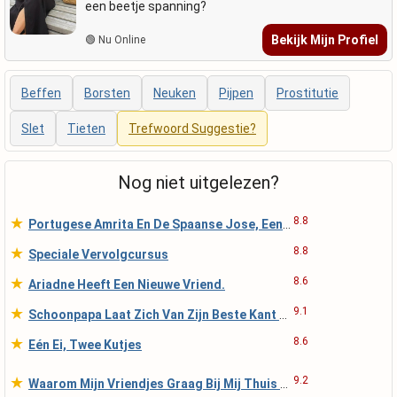
een beetje spanning?
Bekijk Mijn Profiel
🟢 Nu Online
Beffen
Borsten
Neuken
Pijpen
Prostitutie
Slet
Tieten
Trefwoord Suggestie?
Nog niet uitgelezen?
★
8.8
Portugese Amrita En De Spaanse Jose, Een En Al Vuu
★
8.8
Speciale Vervolgcursus
★
8.6
Ariadne Heeft Een Nieuwe Vriend.
★
9.1
Schoonpapa Laat Zich Van Zijn Beste Kant Zien
★
8.6
Eén Ei, Twee Kutjes
★
9.2
Waarom Mijn Vriendjes Graag Bij Mij Thuis Komen.