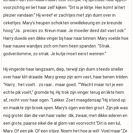
voorzichtig en liet haar zelf kijken. “Dit is je klitje. Hier komt al het
plezier vandaan.” Hij wreef er zachtjes met zijn duim over in
cirkeltjes. Mary’s heupen schokten onwillekeurig en ze kreunde
hoog.“Ja… precies zo. Kreun maar. Je moeder deed dat vast ook.”
Harry duwde een dikke vinger bij haar naar binnen. Mary voelde hoe
haar nauwe wandjes zich om hem heen spanden. “Strak…
godverdomme, zo strak. Je kutje moet eerst wennen.”
Hij vingerde haar langzaam, diep, terwijl zijn duim steeds sneller
over haar klit draaide. Mary greep zijn arm vast, haar benen trilden.
“Harry… het voelt… zo raar… maar goed…”“Wacht maar tot je een
echte pik voelt,” gromde hij. Hij trok zijn vinger terug en likte hem
af, recht voor haar ogen. “Lekker. Zoet maagdensap.”Hij stond op
en maakte zijn broek open. Mary’s ogen werden groot. Zijn pik was
nog groter dan die van haar vader: dik, zwaar, met dikke aderen en
een grote, paarse eikel die al glom van voorvocht.“Dit is een lul,
Mary. Of een pik. Of een stijve. Noem het hoe je wilt. Voel maar.”Ze