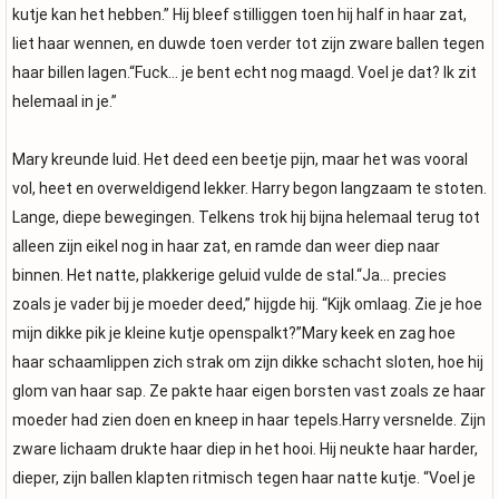
kutje kan het hebben.” Hij bleef stilliggen toen hij half in haar zat,
liet haar wennen, en duwde toen verder tot zijn zware ballen tegen
haar billen lagen.“Fuck… je bent echt nog maagd. Voel je dat? Ik zit
helemaal in je.”
Mary kreunde luid. Het deed een beetje pijn, maar het was vooral
vol, heet en overweldigend lekker. Harry begon langzaam te stoten.
Lange, diepe bewegingen. Telkens trok hij bijna helemaal terug tot
alleen zijn eikel nog in haar zat, en ramde dan weer diep naar
binnen. Het natte, plakkerige geluid vulde de stal.“Ja… precies
zoals je vader bij je moeder deed,” hijgde hij. “Kijk omlaag. Zie je hoe
mijn dikke pik je kleine kutje openspalkt?”Mary keek en zag hoe
haar schaamlippen zich strak om zijn dikke schacht sloten, hoe hij
glom van haar sap. Ze pakte haar eigen borsten vast zoals ze haar
moeder had zien doen en kneep in haar tepels.Harry versnelde. Zijn
zware lichaam drukte haar diep in het hooi. Hij neukte haar harder,
dieper, zijn ballen klapten ritmisch tegen haar natte kutje. “Voel je