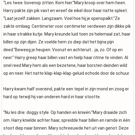
“Les twee: bovenop zitten. Kom hier.”Mary kroop over hem heen.
Harry pakte zijn pik vast en wreef de eikel door haar natte spleet.
“Laat jezelf zakken. Langzaam. Voel hoe hij je openspalkt.”Ze
zakte omlaag. Centimeter voor centimeter verdween zijn dikke pik
in haar strakke kutje. Mary kreunde luid toen ze helemaal zat, haar
billen op zijn dijen. Ze voelde hem zo diep dat het bijna pijn
deed.“Beweeg je heupen. Vooruit en achteruit… ja, zo. Of op en
neer.” Harry greep haar billen vast en hielp haar ritme te vinden. Al
snel reed Mary hem als een bezetene, haar borsten deinden wild
op en neer. Het natte klap-klap-klap-geluid echode door de schuur.
Harry kwam half overeind, pakte een tepel in zijn mond en zoog er
hard op terwijl hij van onderen hard in haar stootte.
“Nu les drie: doggy style. Op handen en knieën.”Mary draaide zich
om. Harry knielde achter haar, spreidde haar billen en ramde in één
stoot diep naar binnen. Mary schreeuwde het uit van genot. Deze