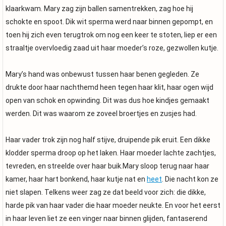
klaarkwam. Mary zag zijn ballen samentrekken, zag hoe hij
schokte en spoot. Dik wit sperma werd naar binnen gepompt, en
toen hij zich even terugtrok om nog een keer te stoten, liep er een
straaltje overvloedig zaad uit haar moeder’s roze, gezwollen kutje.
Mary’s hand was onbewust tussen haar benen gegleden. Ze
drukte door haar nachthemd heen tegen haar klit, haar ogen wijd
open van schok en opwinding. Dit was dus hoe kindjes gemaakt
werden. Dit was waarom ze zoveel broertjes en zusjes had.
Haar vader trok zijn nog half stijve, druipende pik eruit. Een dikke
klodder sperma droop op het laken. Haar moeder lachte zachtjes,
tevreden, en streelde over haar buik.Mary sloop terug naar haar
kamer, haar hart bonkend, haar kutje nat en
heet
. Die nacht kon ze
niet slapen. Telkens weer zag ze dat beeld voor zich: die dikke,
harde pik van haar vader die haar moeder neukte. En voor het eerst
in haar leven liet ze een vinger naar binnen glijden, fantaserend