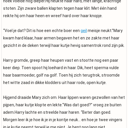
hoek voelde nog dieper.Hij neukte haar hard, met lange, krachtige
stoten. Zijn zware ballen klapten tegen haar klit. Met één hand
reikte hij om haar heen en wreef hard over haar knopje.
“Voel je dat? Dit is hoe een echte boer een
geil
meisje neukt.”Mary
kwam hard klaar, haar armen begaven het en ze zakte met haar
gezicht in de deken terwijl haar kutje hevig samentrok rond zijn pik.
Harry gromde, greep haar heupen vast en stootte nog een paar
keer diep. Toen spoot hij loeihard in haar. Dik, heet sperma vulde
haar baarmoeder, golf na golf. Toen hij zich terugtrok, stroomde
het witte zaad in dikke klodders uit haar rode, open kutje.
Hijgend draaide Mary zich om. Haar lippen waren gezwollen van het
pijpen, haar kutje klopte en lekte.“Was dat goed?” vroeg ze buiten
adem.Harry lachte en streelde haar haren. “Beter dan goed.
Morgen leer ik je hoe ik je in je kontje neuk… en hoe je twee vingers
in je kutje neemt terwijl je me pijpt. Je bent nog lang niet