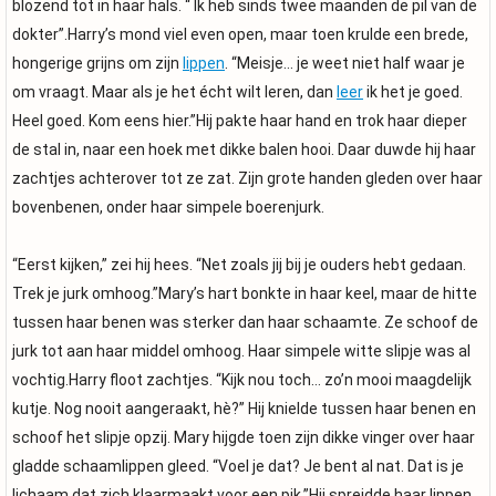
blozend tot in haar hals. “ Ik heb sinds twee maanden de pil van de
dokter”.Harry’s mond viel even open, maar toen krulde een brede,
hongerige grijns om zijn
lippen
. “Meisje… je weet niet half waar je
om vraagt. Maar als je het écht wilt leren, dan
leer
ik het je goed.
Heel goed. Kom eens hier.”Hij pakte haar hand en trok haar dieper
de stal in, naar een hoek met dikke balen hooi. Daar duwde hij haar
zachtjes achterover tot ze zat. Zijn grote handen gleden over haar
bovenbenen, onder haar simpele boerenjurk.
“Eerst kijken,” zei hij hees. “Net zoals jij bij je ouders hebt gedaan.
Trek je jurk omhoog.”Mary’s hart bonkte in haar keel, maar de hitte
tussen haar benen was sterker dan haar schaamte. Ze schoof de
jurk tot aan haar middel omhoog. Haar simpele witte slipje was al
vochtig.Harry floot zachtjes. “Kijk nou toch… zo’n mooi maagdelijk
kutje. Nog nooit aangeraakt, hè?” Hij knielde tussen haar benen en
schoof het slipje opzij. Mary hijgde toen zijn dikke vinger over haar
gladde schaamlippen gleed. “Voel je dat? Je bent al nat. Dat is je
lichaam dat zich klaarmaakt voor een pik.”Hij spreidde haar lippen