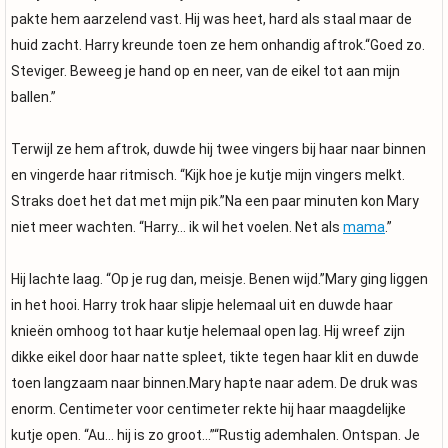
pakte hem aarzelend vast. Hij was heet, hard als staal maar de
huid zacht. Harry kreunde toen ze hem onhandig aftrok.“Goed zo.
Steviger. Beweeg je hand op en neer, van de eikel tot aan mijn
ballen.”
Terwijl ze hem aftrok, duwde hij twee vingers bij haar naar binnen
en vingerde haar ritmisch. “Kijk hoe je kutje mijn vingers melkt.
Straks doet het dat met mijn pik.”Na een paar minuten kon Mary
niet meer wachten. “Harry… ik wil het voelen. Net als
mama
.”
Hij lachte laag. “Op je rug dan, meisje. Benen wijd.”Mary ging liggen
in het hooi. Harry trok haar slipje helemaal uit en duwde haar
knieën omhoog tot haar kutje helemaal open lag. Hij wreef zijn
dikke eikel door haar natte spleet, tikte tegen haar klit en duwde
toen langzaam naar binnen.Mary hapte naar adem. De druk was
enorm. Centimeter voor centimeter rekte hij haar maagdelijke
kutje open. “Au… hij is zo groot…”“Rustig ademhalen. Ontspan. Je