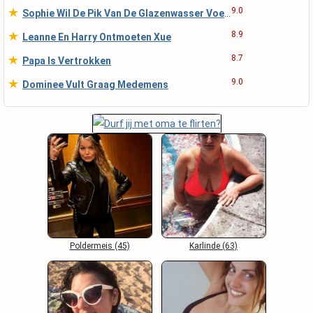
★
9.0
Sophie Wil De Pik Van De Glazenwasser Voelen
★
8.9
Leanne En Harry Ontmoeten Xue
★
8.7
Papa Is Vertrokken
★
9.0
Dominee Vult Graag Medemens
Poldermeis (45)
Karlinde (63)