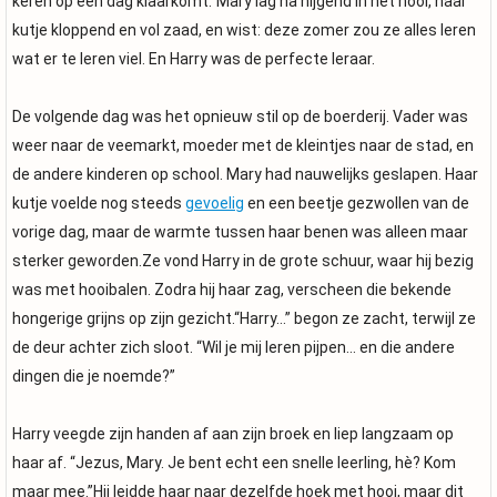
keren op een dag klaarkomt.”Mary lag na hijgend in het hooi, haar
kutje kloppend en vol zaad, en wist: deze zomer zou ze alles leren
wat er te leren viel. En Harry was de perfecte leraar.
De volgende dag was het opnieuw stil op de boerderij. Vader was
weer naar de veemarkt, moeder met de kleintjes naar de stad, en
de andere kinderen op school. Mary had nauwelijks geslapen. Haar
kutje voelde nog steeds
gevoelig
en een beetje gezwollen van de
vorige dag, maar de warmte tussen haar benen was alleen maar
sterker geworden.Ze vond Harry in de grote schuur, waar hij bezig
was met hooibalen. Zodra hij haar zag, verscheen die bekende
hongerige grijns op zijn gezicht.“Harry…” begon ze zacht, terwijl ze
de deur achter zich sloot. “Wil je mij leren pijpen… en die andere
dingen die je noemde?”
Harry veegde zijn handen af aan zijn broek en liep langzaam op
haar af. “Jezus, Mary. Je bent echt een snelle leerling, hè? Kom
maar mee.”Hij leidde haar naar dezelfde hoek met hooi, maar dit