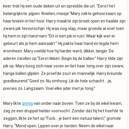
keer trok hij een oude deken uit en spreidde die uit. “Eerst het
belangrijkste: pijpen. Knielen, meisje.”Mary zakte gehoorzaam op
haar knieën in het hooi. Harry maakte zijn broek open en haalde zijn
zware pik tevoorschijn. Hij was nog slap, maar groeide al snel toen
hij hem in zijn hand nam.“Dit is een pik in rust. Maar kijk wat er
gebeurt als je hem aanraakt.” Hij pakte haar hand en legde hem
eromheen. Mary voelde hoe hij harder werd, dikker, langer. De
aderen zwollen op.“Eerst likken. Begin bij de ballen.” Harry tilde zijn
pik op. Mary boog zich naar voren en liet haar tong over zijn zware,
harige ballen glijden. Ze proefde zout en mannelijk. Harry kreunde
goedkeurend.“Goed zo. Nu omhoog. Lik de hele schacht… ja,
precies zo. Langzaam. Voel elke ader met je tong.”
Mary likte
gretig
van onder naar boven. Toen ze bij de eikel kwam,
zag ze een druppel helder voorvocht. Zonder dat hij het hoefde te
zeggen, likte ze het op.“Fuck… je bent een natuurtalent,” gromde
Harry. “Mond open. Lippen over je tanden. Neem de eikel naar