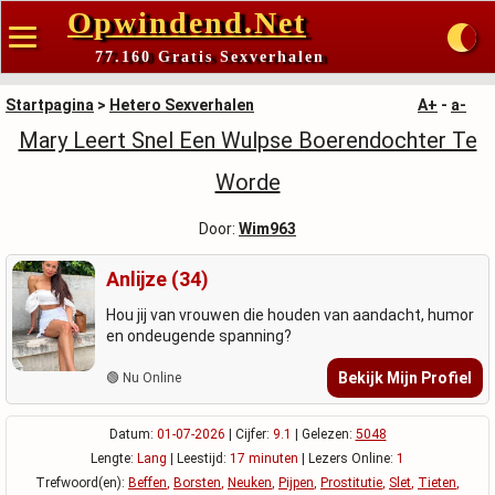
Opwindend.Net
77.160 Gratis Sexverhalen
Startpagina
>
Hetero Sexverhalen
A+
-
a-
Mary Leert Snel Een Wulpse Boerendochter Te
Worde
Door:
Wim963
Anlijze (34)
Hou jij van vrouwen die houden van aandacht, humor
en ondeugende spanning?
Bekijk Mijn Profiel
🟢 Nu Online
Datum:
01-07-2026
| Cijfer:
9.1
| Gelezen:
5048
Lengte:
Lang
| Leestijd:
17 minuten
| Lezers Online:
1
Trefwoord(en):
Beffen
,
Borsten
,
Neuken
,
Pijpen
,
Prostitutie
,
Slet
,
Tieten
,