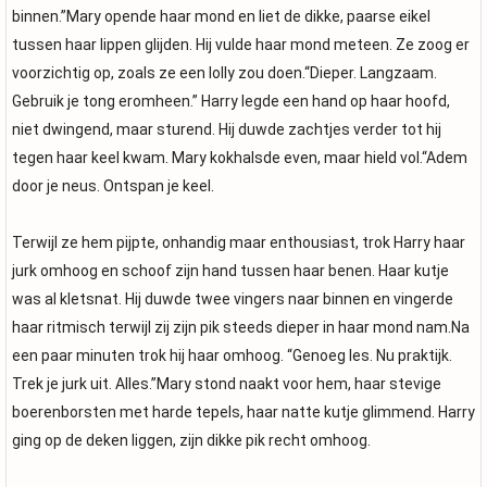
binnen.”Mary opende haar mond en liet de dikke, paarse eikel
tussen haar lippen glijden. Hij vulde haar mond meteen. Ze zoog er
voorzichtig op, zoals ze een lolly zou doen.“Dieper. Langzaam.
Gebruik je tong eromheen.” Harry legde een hand op haar hoofd,
niet dwingend, maar sturend. Hij duwde zachtjes verder tot hij
tegen haar keel kwam. Mary kokhalsde even, maar hield vol.“Adem
door je neus. Ontspan je keel.
Terwijl ze hem pijpte, onhandig maar enthousiast, trok Harry haar
jurk omhoog en schoof zijn hand tussen haar benen. Haar kutje
was al kletsnat. Hij duwde twee vingers naar binnen en vingerde
haar ritmisch terwijl zij zijn pik steeds dieper in haar mond nam.Na
een paar minuten trok hij haar omhoog. “Genoeg les. Nu praktijk.
Trek je jurk uit. Alles.”Mary stond naakt voor hem, haar stevige
boerenborsten met harde tepels, haar natte kutje glimmend. Harry
ging op de deken liggen, zijn dikke pik recht omhoog.