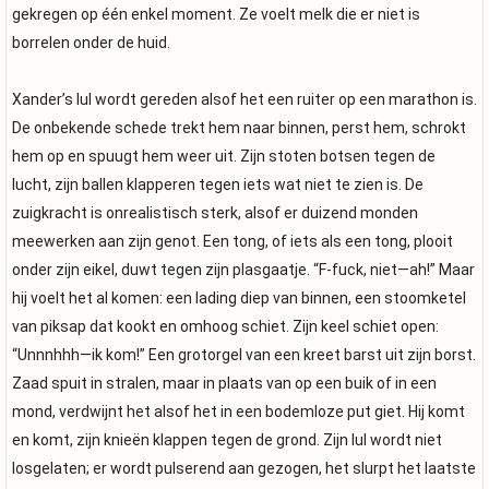
gekregen op één enkel moment. Ze voelt melk die er niet is
borrelen onder de huid.
Xander’s lul wordt gereden alsof het een ruiter op een marathon is.
De onbekende schede trekt hem naar binnen, perst hem, schrokt
hem op en spuugt hem weer uit. Zijn stoten botsen tegen de
lucht, zijn ballen klapperen tegen iets wat niet te zien is. De
zuigkracht is onrealistisch sterk, alsof er duizend monden
meewerken aan zijn genot. Een tong, of iets als een tong, plooit
onder zijn eikel, duwt tegen zijn plasgaatje. “F-fuck, niet—ah!” Maar
hij voelt het al komen: een lading diep van binnen, een stoomketel
van piksap dat kookt en omhoog schiet. Zijn keel schiet open:
“Unnnhhh—ik kom!” Een grotorgel van een kreet barst uit zijn borst.
Zaad spuit in stralen, maar in plaats van op een buik of in een
mond, verdwijnt het alsof het in een bodemloze put giet. Hij komt
en komt, zijn knieën klappen tegen de grond. Zijn lul wordt niet
losgelaten; er wordt pulserend aan gezogen, het slurpt het laatste