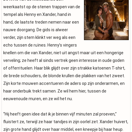
weerkaatst op de stenen trappen van de
tempel als Henny en Xander, hand in
hand, de laatste treden nemen naar een
nauwe doorgang. De gids is alweer
verder, zijn stem klinkt ver weg als een
echo tussen de ruïnes. Henny’s vingers
knellen om die van Xander, niet uit angst maar uit een hongerige
verveling; ze heeft al sinds vertrek geen interesse in oude goden
of offerrituelen. Haar blik glijdt over zijn strakke katoenen T-shirt,
de brede schouders, de blonde krullen die plakken van het zweet.
Zijn korte mouwen accentueren de aders op zijn onderarmen, en
haar onderbuik trekt samen. Ze wil hem hier, tussen de
eeuwenoude muren, en ze wil het nu.
“Hij heeft geen idee dat ik je binnen vijf minuten zal proeven,”
fluistert ze, terwijl ze haar tandjes in zijn oorlel zet. Xander huivert,
zijn grote hand glijdt over haar middel, een kneepje bij haar heup.