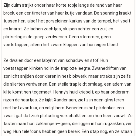
Zijn duim strijkt onder haar korte topje langs de rand van haar
broek, een centimeter van haar kutje vandaan. De spanning kraakt
tussen hen, alsof het porseleinen karkas van de tempel, het voelt
en knarst. Ze lachen zachtjes, sluipen achter een zuil, en
plotseling is de groep verdwenen. Geen stemmen, geen
voetstappen, alleen het zware kloppen van hun eigen bloed.
Ze dwalen door een labyrint van schaduw en stof. Hun
voetstappen klinken hol in de traploze leegte. Zwanedriften van
zonlicht snijden door kieren in het blokwerk, maar straks zijn zelfs
die slierten verdwenen. Een steile trap leidt omlaag, een adem van
kilte komt hen tegemoet. Henny’s huid kriebelt; op haar onderarm
rijzen de haartjes. Ze kijkt Xander aan, ziet zijn ogen glinsteren
met het avontuur, en volgt hem. Beneden is het pikdonker, een
zwart gat dat zich plotseling verschalkt en om hen heen vouwt. Ze
tasten naar hun zaklampen—geen, die liggen in hun rugzakken, ver
weg. Hun telefoons hebben geen bereik. Één stap nog, en ze staan