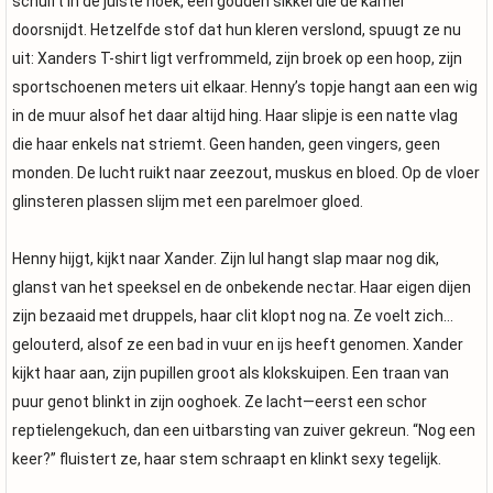
schuift in de juiste hoek, een gouden sikkel die de kamer
doorsnijdt. Hetzelfde stof dat hun kleren verslond, spuugt ze nu
uit: Xanders T-shirt ligt verfrommeld, zijn broek op een hoop, zijn
sportschoenen meters uit elkaar. Henny’s topje hangt aan een wig
in de muur alsof het daar altijd hing. Haar slipje is een natte vlag
die haar enkels nat striemt. Geen handen, geen vingers, geen
monden. De lucht ruikt naar zeezout, muskus en bloed. Op de vloer
glinsteren plassen slijm met een parelmoer gloed.
Henny hijgt, kijkt naar Xander. Zijn lul hangt slap maar nog dik,
glanst van het speeksel en de onbekende nectar. Haar eigen dijen
zijn bezaaid met druppels, haar clit klopt nog na. Ze voelt zich…
gelouterd, alsof ze een bad in vuur en ijs heeft genomen. Xander
kijkt haar aan, zijn pupillen groot als klokskuipen. Een traan van
puur genot blinkt in zijn ooghoek. Ze lacht—eerst een schor
reptielengekuch, dan een uitbarsting van zuiver gekreun. “Nog een
keer?” fluistert ze, haar stem schraapt en klinkt sexy tegelijk.