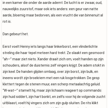
in een kamer die onder de aarde ademt. De lucht is er zwaar, oud,
nauwelijks zuurstof, maar ook iets anders: een geur van natte
aarde, bloemig maar bedorven, als een vrucht die van binnenuit al
rot is.
Dan gebeurt het.
Eerst voelt Henny iets langs haar linkerborst, een vlinderlichte
streling die haar tepel meteen hard trekt. Ze slaakt een gesmoord
“ah—” maar ziet niets. Xander draait zich om, voelt handen op zijn
schouders, alsof de duisternis zelf vingers krijgt. De adem stokt in
zijn keel. De handen glijden omlaag, over zijn borst, zijn bulk, en
ineens wordt zijn broekriem met een ruk losgetrokken. De gesp
klettert tegen de stenen muur, een scherp metaalachtig geluid.
“W-wat—” stamelt hij, maar zijn lichaam reageert op commando:
zijn huid siddert, zijn hart bonkt, en zelfs voor hij de volgende zucht
uitblaast, voelt hij vingers zich om zijn gulp sluiten. De rits klikt