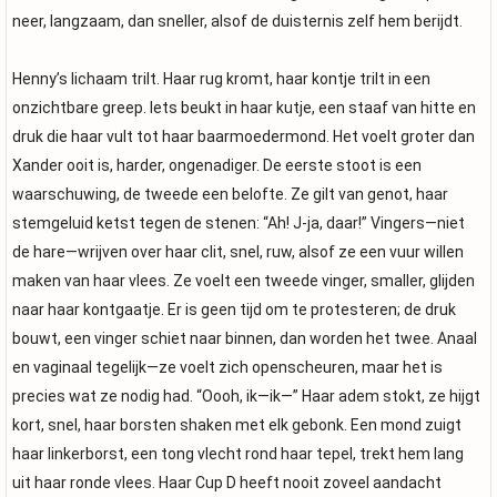
neer, langzaam, dan sneller, alsof de duisternis zelf hem berijdt.
Henny’s lichaam trilt. Haar rug kromt, haar kontje trilt in een
onzichtbare greep. Iets beukt in haar kutje, een staaf van hitte en
druk die haar vult tot haar baarmoedermond. Het voelt groter dan
Xander ooit is, harder, ongenadiger. De eerste stoot is een
waarschuwing, de tweede een belofte. Ze gilt van genot, haar
stemgeluid ketst tegen de stenen: “Ah! J-ja, daar!” Vingers—niet
de hare—wrijven over haar clit, snel, ruw, alsof ze een vuur willen
maken van haar vlees. Ze voelt een tweede vinger, smaller, glijden
naar haar kontgaatje. Er is geen tijd om te protesteren; de druk
bouwt, een vinger schiet naar binnen, dan worden het twee. Anaal
en vaginaal tegelijk—ze voelt zich openscheuren, maar het is
precies wat ze nodig had. “Oooh, ik—ik—” Haar adem stokt, ze hijgt
kort, snel, haar borsten shaken met elk gebonk. Een mond zuigt
haar linkerborst, een tong vlecht rond haar tepel, trekt hem lang
uit haar ronde vlees. Haar Cup D heeft nooit zoveel aandacht