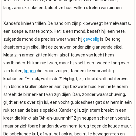
langzaam, kronkelend, alsof ze haar willen strelen van binnen.
Xander’s knieën trillen. De hand om zijn pik beweegt hemelwaarts,
een soepele, natte pomp. Het is een mond, beseft hij, een hete,
zuigende mond die precies weet waar hij
gevoelig
is. De tong
draait om zijn eikel, likt de zenuwen onder zijn glansende eikel.
Maar zijn armen zitten klem, alsof touwen van lucht hem
vastbinden. Hij kan niet zien, maar hij voelt: een tweede tong over
zijn ballen,
lippen
die eraan zuigen, tanden die voorzichtig
knabbelen. “F-fuck, wat is dit?” Hij hijgt, zijn hoofd valt achterover,
zijn blonde krullen plakken aan zijn bezwete huid. Een hete adem
streelt de binnenkant van zijn dijen. Dan, zonder waarschuwing,
glijdt er iets over zijn lul, een vochtig, bloedheet gat dat hem in één
ruk tot aan de basis opslokt. Xander gilt, zijn stem breekt in een
kreet die klinkt als “Ah-ah-uuunnhh!” Zijn heupen schieten vooruit,
maar onzichtbare handen duwen hem terug tegen de koude muur.
De onbekende kut, of wat het ook is, begint te bewegen—op en