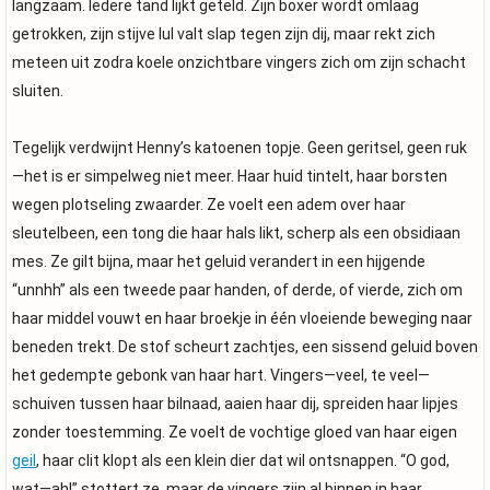
langzaam. Iedere tand lijkt geteld. Zijn boxer wordt omlaag
getrokken, zijn stijve lul valt slap tegen zijn dij, maar rekt zich
meteen uit zodra koele onzichtbare vingers zich om zijn schacht
sluiten.
Tegelijk verdwijnt Henny’s katoenen topje. Geen geritsel, geen ruk
—het is er simpelweg niet meer. Haar huid tintelt, haar borsten
wegen plotseling zwaarder. Ze voelt een adem over haar
sleutelbeen, een tong die haar hals likt, scherp als een obsidiaan
mes. Ze gilt bijna, maar het geluid verandert in een hijgende
“unnhh” als een tweede paar handen, of derde, of vierde, zich om
haar middel vouwt en haar broekje in één vloeiende beweging naar
beneden trekt. De stof scheurt zachtjes, een sissend geluid boven
het gedempte gebonk van haar hart. Vingers—veel, te veel—
schuiven tussen haar bilnaad, aaien haar dij, spreiden haar lipjes
zonder toestemming. Ze voelt de vochtige gloed van haar eigen
geil
, haar clit klopt als een klein dier dat wil ontsnappen. “O god,
wat—ah!” stottert ze, maar de vingers zijn al binnen in haar,