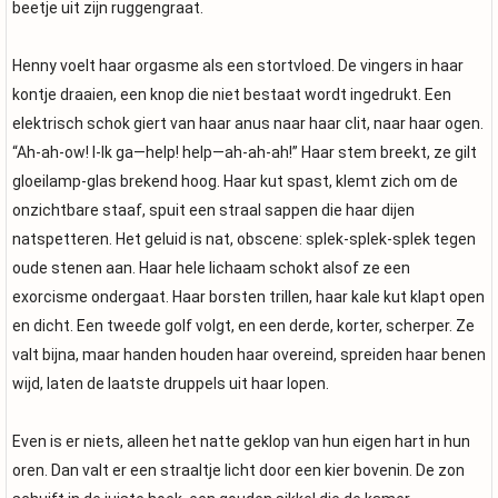
beetje uit zijn ruggengraat.
Henny voelt haar orgasme als een stortvloed. De vingers in haar
kontje draaien, een knop die niet bestaat wordt ingedrukt. Een
elektrisch schok giert van haar anus naar haar clit, naar haar ogen.
“Ah-ah-ow! I-Ik ga—help! help—ah-ah-ah!” Haar stem breekt, ze gilt
gloeilamp-glas brekend hoog. Haar kut spast, klemt zich om de
onzichtbare staaf, spuit een straal sappen die haar dijen
natspetteren. Het geluid is nat, obscene: splek-splek-splek tegen
oude stenen aan. Haar hele lichaam schokt alsof ze een
exorcisme ondergaat. Haar borsten trillen, haar kale kut klapt open
en dicht. Een tweede golf volgt, en een derde, korter, scherper. Ze
valt bijna, maar handen houden haar overeind, spreiden haar benen
wijd, laten de laatste druppels uit haar lopen.
Even is er niets, alleen het natte geklop van hun eigen hart in hun
oren. Dan valt er een straaltje licht door een kier bovenin. De zon