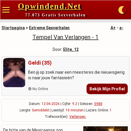
Opwindend.Net
77.073 Gratis Sexverhalen
Startpagina
>
Extreme Sexverhalen
A+
-
a-
Tempel Van Verlangen - 1
Door:
Elite_12
Geldi (35)
Ben jij op zoek naar een meesteres die nieuwsgierig
is naar jouw fantasieën?
Bekijk Mijn Profiel
🟢 Nu Online
Datum:
12-06-2026
| Cijfer:
9.2
| Gelezen:
5988
Lengte:
Gemiddeld
| Leestijd:
10 minuten
| Lezers Online:
1
Trefwoord(en):
Verlangen
,
De hitte van de Mexicaanse zon