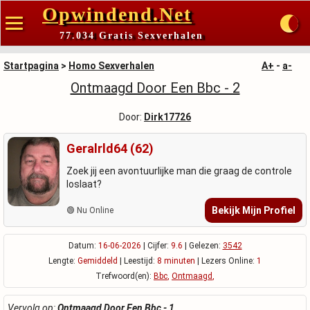
Opwindend.Net
77.034 Gratis Sexverhalen
Startpagina
>
Homo Sexverhalen
A+
-
a-
Ontmaagd Door Een Bbc - 2
Door:
Dirk17726
Geralrld64 (62)
Zoek jij een avontuurlijke man die graag de controle
loslaat?
Bekijk Mijn Profiel
🟢 Nu Online
Datum:
16-06-2026
| Cijfer:
9.6
| Gelezen:
3542
Lengte:
Gemiddeld
| Leestijd:
8 minuten
| Lezers Online:
1
Trefwoord(en):
Bbc
,
Ontmaagd
,
Vervolg op:
Ontmaagd Door Een Bbc - 1