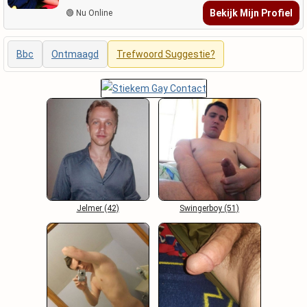
Bekijk Mijn Profiel
🟢 Nu Online
Bbc
Ontmaagd
Trefwoord Suggestie?
Jelmer (42)
Swingerboy (51)