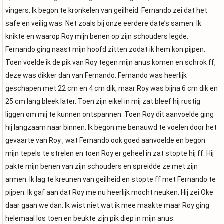
vingers. Ik begon te kronkelen van geilheid. Fernando zei dat het
safe en veilig was. Net zoals bij onze eerdere date’s samen. Ik
knikte en waarop Roy mijn benen op zijn schouders legde.
Fernando ging naast mijn hoofd zitten zodat ik hem kon pijpen.
Toen voelde ik de pik van Roy tegen mijn anus komen en schrok ff,
deze was dikker dan van Fernando. Fernando was heerlijk
geschapen met 22 cm en 4 cm dik, maar Roy was bijna 6 cm dik en
25 cm lang bleek later. Toen zijn eikel in mij zat bleef hij rustig
liggen om mij te kunnen ontspannen. Toen Roy dit aanvoelde ging
hij langzaam naar binnen. Ik begon me benauwd te voelen door het
gevaarte van Roy , wat Fernando ook goed aanvoelde en begon
mijn tepels te strelen en toen Roy er geheel in zat stopte hij ff. Hij
pakte mijn benen van zijn schouders en spreidde ze met zijn
armen. Ik lag te kreunen van geilheid en stopte ff met Fernando te
pijpen. Ik gaf aan dat Roy me nu heerlijk mocht neuken. Hij zei Oke
daar gaan we dan. Ik wist niet wat ik mee maakte maar Roy ging
helemaal los toen en beukte zijn pik diep in mijn anus.