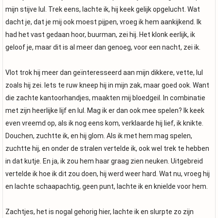
mijn stijve lul. Trek eens, lachte ik, hij keek gelijk opgelucht. Wat
dacht je, dat je mij ook moest pijpen, vroeg ik hem aankijkend. Ik
had het vast gedaan hoor, buurman, zei hij. Het klonk eerlijk, ik
geloof je, maar dit is al meer dan genoeg, voor een nacht, zei ik.
Vlot trok hij meer dan geïnteresseerd aan mijn dikkere, vette, lul
zoals hij zei. Iets te ruw kneep hij in mijn zak, maar goed ook. Want
die zachte kantoorhandjes, maakten mij bloedgeil. In combinatie
met zijn heerlijke lijf en lul. Mag ik er dan ook mee spelen? Ik keek
even vreemd op, als ik nog eens kom, verklaarde hij lief, ik knikte.
Douchen, zuchtte ik, en hij glom. Als ik met hem mag spelen,
zuchtte hij, en onder de stralen vertelde ik, ook wel trek te hebben
in dat kutje. En ja, ik zou hem haar graag zien neuken. Uitgebreid
vertelde ik hoe ik dit zou doen, hij werd weer hard. Wat nu, vroeg hij
en lachte schaapachtig, geen punt, lachte ik en knielde voor hem.
Zachtjes, het is nogal gehorig hier, lachte ik en slurpte zo zijn