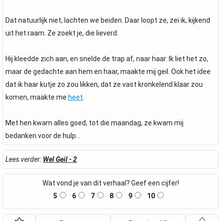
Dat natuurlijk niet, lachten we beiden. Daar loopt ze, zei ik, kijkend
uit het raam. Ze zoekt je, die lieverd.
Hij kleedde zich aan, en snelde de trap af, naar haar. Ik liet het zo,
maar de gedachte aan hem en haar, maakte mij geil. Ook het idee
dat ik haar kutje zo zou likken, dat ze vast kronkelend klaar zou
komen, maakte me
heet
.
Met hen kwam alles goed, tot die maandag, ze kwam mij
bedanken voor de hulp…
Lees verder:
Wel Geil - 2
Wat vond je van dit verhaal? Geef een cijfer!
5
6
7
8
9
10