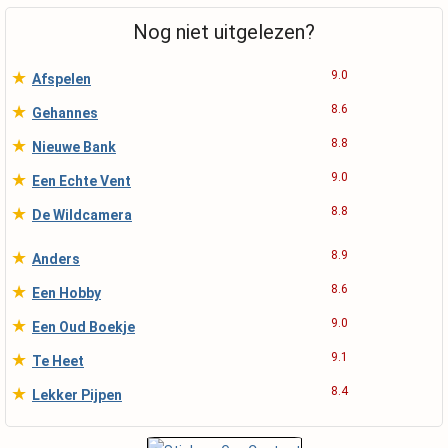
Nog niet uitgelezen?
★
9.0
Afspelen
★
8.6
Gehannes
★
8.8
Nieuwe Bank
★
9.0
Een Echte Vent
★
8.8
De Wildcamera
★
8.9
Anders
★
8.6
Een Hobby
★
9.0
Een Oud Boekje
★
9.1
Te Heet
★
8.4
Lekker Pijpen