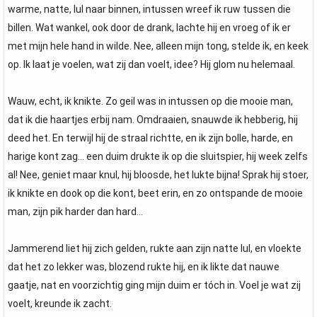
warme, natte, lul naar binnen, intussen wreef ik ruw tussen die
billen. Wat wankel, ook door de drank, lachte hij en vroeg of ik er
met mijn hele hand in wilde. Nee, alleen mijn tong, stelde ik, en keek
op. Ik laat je voelen, wat zij dan voelt, idee? Hij glom nu helemaal.
Wauw, echt, ik knikte. Zo geil was in intussen op die mooie man,
dat ik die haartjes erbij nam. Omdraaien, snauwde ik hebberig, hij
deed het. En terwijl hij de straal richtte, en ik zijn bolle, harde, en
harige kont zag… een duim drukte ik op die sluitspier, hij week zelfs
al! Nee, geniet maar knul, hij bloosde, het lukte bijna! Sprak hij stoer,
ik knikte en dook op die kont, beet erin, en zo ontspande de mooie
man, zijn pik harder dan hard…
Jammerend liet hij zich gelden, rukte aan zijn natte lul, en vloekte
dat het zo lekker was, blozend rukte hij, en ik likte dat nauwe
gaatje, nat en voorzichtig ging mijn duim er tóch in. Voel je wat zij
voelt, kreunde ik zacht.