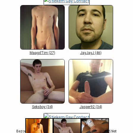
MaagdTim (27)
JayJayJ (46)
Seksboy (34)
Jasper92 (34)
Algemene Voorwaarden
-
Contact
-
FAQ
Bezoekers Online: 780 / Copyright 2000 - 2026 Opwindend.Net