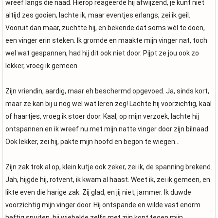
wreef langs die naad. Hierop reageerde hij afwijzend, je kunt niet
altijd zes gooien, lachte ik, maar eventjes erlangs, zei ik geil.
Vooruit dan maar, zuchtte hij, en bekende dat soms wél te doen,
een vinger erin steken. Ik gromde en maakte mijn vinger nat, toch
wel wat gespannen, had hij dit ook niet door. Pijpt ze jou ook zo
lekker, vroeg ik gemeen.
Zijn vriendin, aardig, maar eh beschermd opgevoed. Ja, sinds kort,
maar ze kan bij u nog wel wat leren zeg! Lachte hij voorzichtig, kaal
of haartjes, vroeg ik stoer door. Kaal, op mijn verzoek, lachte hij
ontspannen en ik wreef nu met mijn natte vinger door zijn bilnaad.
Ook lekker, zei hij, pakte mijn hoofd en begon te wiegen…
Zijn zak trok al op, klein kutje ook zeker, zei ik, de spanning brekend.
Jah, hijgde hij, rotvent, ik kwam al haast. Weet ik, zei ik gemeen, en
likte even die harige zak. Zij glad, en jij niet, jammer. Ik duwde
voorzichtig mijn vinger door. Hij ontspande en wilde vast enorm
heftig spuiten, hij wiebelde zelfs met zijn kont tegen mijn…