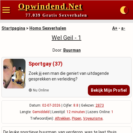
Opwindend.Net
77.039 Gratis Sexverhalen
Startpagina
>
Homo Sexverhalen
A+
-
a-
Wel Geil - 1
Door:
Buurman
Sportgay (37)
Zoek jij een man die geniet van uitdagende
gesprekken en verleiding?
Bekijk Mijn Profiel
🟢 Nu Online
Datum:
02-07-2026
| Cijfer:
8.8
| Gelezen:
2873
Lengte:
Gemiddeld
| Leestijd:
12 minuten
| Lezers Online:
1
Trefwoord(en):
Aftrekken
,
Pijpen
,
Voyeurisme
,
De leuke sportieve buurman, van verderop, was te laat thuis