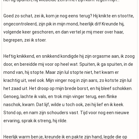
Goed zo schat, zei ik, kom je nog eens terug? Hij knikte en stootte,
ongecontroleerd, zijn pik in mijn mond, heerlijk dit! Kreunde hij,
volgende keer geschoren, en dan vertel je mij meer over haar,
begrepen, zei ik stoer.
Heftig knikkend, en snikkend kondigde hij zijn orgasme aan, ik zoog
door, en bereidde mij voor op heel wat. Spuiten, ik ga spuiten, in de
mond van, hij stopte. Maar zijn lul stopte niet, het kwam er
krachtig uit, veel ook. Mijn vinger nog in zijn aars, zo kotste zijn lul
het zaad uit. Het droop op mijn brede borst, en hij bleef schokken.
Genoeg, lachte ik vals, en trok mijn vinger terug, een flinke
naschok, kwam. Dat lijf, wilde u toch ook, zei hij lief en ik keek.
Stond op, en nam zijn schouders vast. Tijd voor nog een nieuwe
ervaring, sprak ik streng, hij rilde.
Heerlijk warm ben je, kreunde ik en pakte zijn hand, legde die op