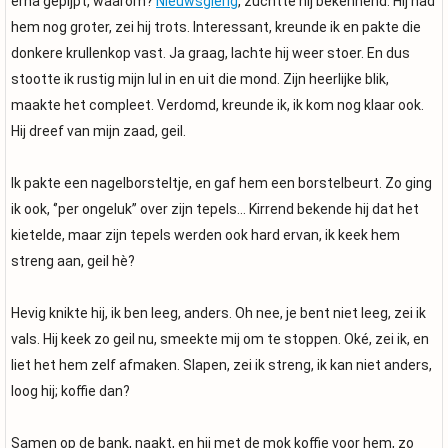
erna gepijpt, waarom?
Nieuwsgierig
, zuchtte hij bekennend. Hij had
hem nog groter, zei hij trots. Interessant, kreunde ik en pakte die
donkere krullenkop vast. Ja graag, lachte hij weer stoer. En dus
stootte ik rustig mijn lul in en uit die mond. Zijn heerlijke blik,
maakte het compleet. Verdomd, kreunde ik, ik kom nog klaar ook.
Hij dreef van mijn zaad, geil.
Ik pakte een nagelborsteltje, en gaf hem een borstelbeurt. Zo ging
ik ook, ‘’per ongeluk’’ over zijn tepels… Kirrend bekende hij dat het
kietelde, maar zijn tepels werden ook hard ervan, ik keek hem
streng aan, geil hè?
Hevig knikte hij, ik ben leeg, anders. Oh nee, je bent niet leeg, zei ik
vals. Hij keek zo geil nu, smeekte mij om te stoppen. Oké, zei ik, en
liet het hem zelf afmaken. Slapen, zei ik streng, ik kan niet anders,
loog hij; koffie dan?
Samen op de bank, naakt, en hij met de mok koffie voor hem, zo