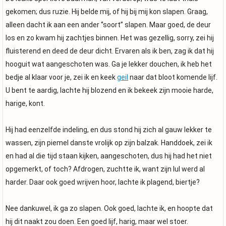
gekomen; dus ruzie. Hij belde mij, of hij bij mij kon slapen. Graag,
alleen dacht ik aan een ander ‘’soort’’ slapen. Maar goed, de deur
los en zo kwam hij zachtjes binnen. Het was gezellig, sorry, zei hij
fluisterend en deed de deur dicht. Ervaren als ik ben, zag ik dat hij
hooguit wat aangeschoten was. Ga je lekker douchen, ik heb het
bedje al klaar voor je, zei ik en keek
geil
naar dat bloot komende lijf.
U bent te aardig, lachte hij blozend en ik bekeek zijn mooie harde,
harige, kont.
Hij had eenzelfde indeling, en dus stond hij zich al gauw lekker te
wassen, zijn piemel danste vrolijk op zijn balzak. Handdoek, zei ik
en had al die tijd staan kijken, aangeschoten, dus hij had het niet
opgemerkt, of toch? Afdrogen, zuchtte ik, want zijn lul werd al
harder. Daar ook goed wrijven hoor, lachte ik plagend, biertje?
Nee dankuwel, ik ga zo slapen. Ook goed, lachte ik, en hoopte dat
hij dit naakt zou doen. Een goed lijf, harig, maar wel stoer.