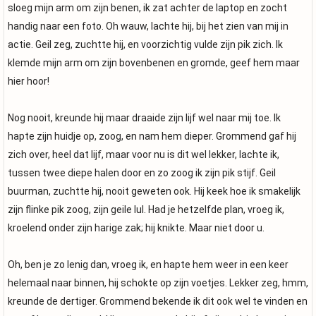
sloeg mijn arm om zijn benen, ik zat achter de laptop en zocht
handig naar een foto. Oh wauw, lachte hij, bij het zien van mij in
actie. Geil zeg, zuchtte hij, en voorzichtig vulde zijn pik zich. Ik
klemde mijn arm om zijn bovenbenen en gromde, geef hem maar
hier hoor!
Nog nooit, kreunde hij maar draaide zijn lijf wel naar mij toe. Ik
hapte zijn huidje op, zoog, en nam hem dieper. Grommend gaf hij
zich over, heel dat lijf, maar voor nu is dit wel lekker, lachte ik,
tussen twee diepe halen door en zo zoog ik zijn pik stijf. Geil
buurman, zuchtte hij, nooit geweten ook. Hij keek hoe ik smakelijk
zijn flinke pik zoog, zijn geile lul. Had je hetzelfde plan, vroeg ik,
kroelend onder zijn harige zak; hij knikte. Maar niet door u.
Oh, ben je zo lenig dan, vroeg ik, en hapte hem weer in een keer
helemaal naar binnen, hij schokte op zijn voetjes. Lekker zeg, hmm,
kreunde de dertiger. Grommend bekende ik dit ook wel te vinden en