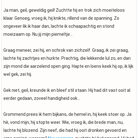
Ja man, geil, geweldig geil! Zuchtte hij en trok zich moeiteloos
klaar. Genoeg, vroeg ik, hij knikte, rillend van de spanning. Zo
ongeveer lik ik haar dan, lachte ik schaapachtig en stond
moeizaam op. Nu jij mijn piemeltje…
Graag meneer, zei hij, en schrok van zichzelf. Graag, ik zei graag,
lachte hij zachtjes en hurkte. Prachtig, die lekkende lul zo, en dan
zijn mond die aarzelend open ging. Hapte en loens keek hij op, ik lijk
wel gek, zei hij.
Gek niet, geil, kreunde ik en bleef stil staan. Hij had dit vast ooit al
eerder gedaan, zoveel handigheid ook…
Grommend prees ik hem bijkans, de hemel in, hij keek stoer op. Ja
hè, vond mijn, hij stopte weer. Wie, vroeg ik, die brede man, nu,
lachte hij blozend. Zijn neef, die had hij ooit dronken gevoerd en