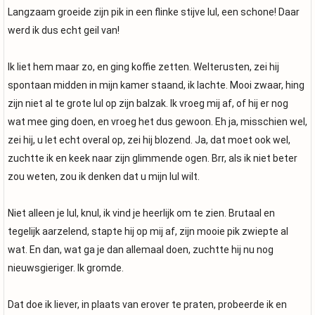
Langzaam groeide zijn pik in een flinke stijve lul, een schone! Daar
werd ik dus echt geil van!
Ik liet hem maar zo, en ging koffie zetten. Welterusten, zei hij
spontaan midden in mijn kamer staand, ik lachte. Mooi zwaar, hing
zijn niet al te grote lul op zijn balzak. Ik vroeg mij af, of hij er nog
wat mee ging doen, en vroeg het dus gewoon. Eh ja, misschien wel,
zei hij, u let echt overal op, zei hij blozend. Ja, dat moet ook wel,
zuchtte ik en keek naar zijn glimmende ogen. Brr, als ik niet beter
zou weten, zou ik denken dat u mijn lul wilt.
Niet alleen je lul, knul, ik vind je heerlijk om te zien. Brutaal en
tegelijk aarzelend, stapte hij op mij af, zijn mooie pik zwiepte al
wat. En dan, wat ga je dan allemaal doen, zuchtte hij nu nog
nieuwsgieriger. Ik gromde.
Dat doe ik liever, in plaats van erover te praten, probeerde ik en