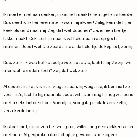
Ik moet er niet aan denken, maar het maakte hem geil en stoerder.
Dus deed ik het en even later, kwam hij alweer! Zalig, kermde hij en
keek blozend naar mij. Zeg dat wel, douchen? Ja, en een biertje,
lekker naakt. Gék, zei hij, maar ik val helemaal niet op grote
mannen, Joost wel. Die zeurde me al de hele tijd de kop zot, zei hij.
Dus, zei ik, ik was het kadootje voor Joost, ja, lachte hij. Zo zijn we
allemaal tevreden, toch? Zeg dat wel, zei ik.
Al douchend keek ik hem vragend aan, hij weigerde, ik ben niet zo
voor trio’s, lachte hij, maar als Joost wil… Dan mag hij nog wel eens
met u seks hebben hoor. Vriendjes, vroeg ik, ja ook; lovers zelfs,
verzekerde hij mij.
Ik stook niet, maar zou het wel graag willen, nog eens lekker spelen
met hem. Afgesproken dan schrijf je gewoon: stofzuigen?