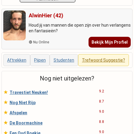
AlwinHier (42)
Houd jij van mannen die open zijn over hun verlangens
en fantasieën?
Bekijk Mijn Profiel
🟢 Nu Online
Aftrekken
Pijpen
Studenten
Trefwoord Suggestie?
Nog niet uitgelezen?
★
9.2
Travestiet Neuken!
★
8.7
Nog Niet Rijp
★
9.0
Afspelen
★
8.8
De Boormachine
★
9.0
Een Oud Boekje