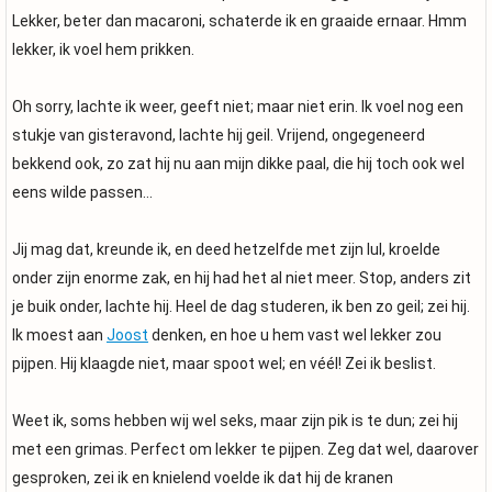
Lekker, beter dan macaroni, schaterde ik en graaide ernaar. Hmm
lekker, ik voel hem prikken.
Oh sorry, lachte ik weer, geeft niet; maar niet erin. Ik voel nog een
stukje van gisteravond, lachte hij geil. Vrijend, ongegeneerd
bekkend ook, zo zat hij nu aan mijn dikke paal, die hij toch ook wel
eens wilde passen…
Jij mag dat, kreunde ik, en deed hetzelfde met zijn lul, kroelde
onder zijn enorme zak, en hij had het al niet meer. Stop, anders zit
je buik onder, lachte hij. Heel de dag studeren, ik ben zo geil; zei hij.
Ik moest aan
Joost
denken, en hoe u hem vast wel lekker zou
pijpen. Hij klaagde niet, maar spoot wel; en véél! Zei ik beslist.
Weet ik, soms hebben wij wel seks, maar zijn pik is te dun; zei hij
met een grimas. Perfect om lekker te pijpen. Zeg dat wel, daarover
gesproken, zei ik en knielend voelde ik dat hij de kranen