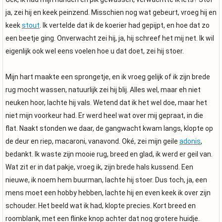
ja, zei hij en keek peinzend. Misschien nog wat gebeurt, vroeg hij en
keek
stout
. Ik vertelde dat ik de koerier had gepijpt, en hoe dat zo
een beetje ging. Onverwacht zei hij, ja, hij schreef het mij net. Ik wil
eigenlijk ook wel eens voelen hoe u dat doet, zei hij stoer.
Mijn hart maakte een sprongetje, en ik vroeg gelijk of ik zijn brede
rug mocht wassen, natuurlijk zei hij blij. Alles wel, maar eh niet
neuken hoor, lachte hij vals. Wetend dat ik het wel doe, maar het
niet mijn voorkeur had. Er werd heel wat over mij gepraat, in die
flat. Naakt stonden we daar, de gangwacht kwam langs, klopte op
de deur en riep, macaroni, vanavond. Oké, zei mijn geile
adonis
,
bedankt. Ik waste zijn mooie rug, breed en glad, ik werd er geil van.
Wat zit er in dat pakje, vroeg ik, zijn brede hals kussend. Een
nieuwe, ik noem hem buurman, lachte hij stoer. Dus toch, ja, een
mens moet een hobby hebben, lachte hij en even keek ik over zijn
schouder. Het beeld wat ik had, klopte precies. Kort breed en
roomblank, met een flinke knop achter dat nog grotere huidje.