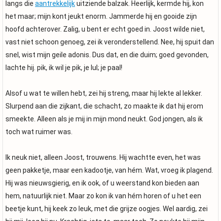
langs die
aantrekkelijk
uitziende balzak. Heerlijk, kermde hij, kon
het maar; mijn kont jeukt enorm. Jammerde hij en gooide zijn
hoofd achterover. Zalig, u bent er echt goed in. Joost wilde niet,
vast niet schoon genoeg, zei ik veronderstellend. Nee, hij spuit dan
snel, wist mijn geile adonis. Dus dat, en die duim; goed gevonden,
lachte hij. pik, ik wil je pik, je lul; je paal!
Alsof u wat te willen hebt, zei hij streng, maar hij lekte al lekker.
Slurpend aan die zijkant, die schacht, zo maakte ik dat hij erom
smeekte. Alleen als je mij in mijn mond neukt. God jongen, als ik
toch wat ruimer was.
Ik neuk niet, alleen Joost, trouwens. Hij wachtte even, het was
geen pakketje, maar een kadootje, van hém. Wat, vroeg ik plagend.
Hij was nieuwsgierig, en ik ook, of u weerstand kon bieden aan
hem, natuurlijk niet. Maar zo kon ik van hém horen of u het een
beetje kunt, hij keek zo leuk, met die grijze oogjes. Wel aardig, zei