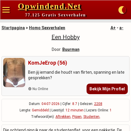
Opwindend.Net
77.125 Gratis Sexverhalen
Startpagina
>
Homo Sexverhalen
A+
-
a-
Een Hobby
Door:
Buurman
KomJeErop (56)
Ben jij iemand die houdt van flirten, spanning en late
gesprekken?
Bekijk Mijn Profiel
🟢 Nu Online
Datum:
04-07-2026
| Cijfer:
8.7
| Gelezen:
2208
Lengte:
Gemiddeld
| Leestijd:
12 minuten
| Lezers Online:
1
Trefwoord(en):
Aftrekken
,
Pijpen
,
Studenten
,
Die ochtend ging ik naar de studentenflat, voor een pakketje. De