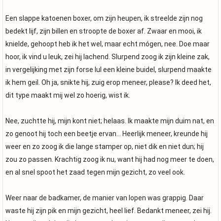
Een slappe katoenen boxer, om zijn heupen, ik streelde zijn nog
bedekt lijf, zijn billen en stroopte de boxer af. Zwaar en mooi, ik
knielde, gehoopt heb ik het wel, maar echt mógen, nee. Doe maar
hoor, ik vind u leuk, zei hij lachend. Slurpend zoog ik zijn kleine zak,
in vergelijking met zijn forse lul een kleine buidel, slurpend maakte
ik hem geil. Oh ja, snikte hij, zuig erop meneer, please? Ik deed het,
dit type maakt mij wel zo hoerig, wist ik.
Nee, zuchtte hij, mijn kont niet; helaas. Ik maakte mijn duim nat, en
zo genoot hij toch een beetje ervan… Heerlijk meneer, kreunde hij
weer en zo zoog ik die lange stamper op, niet dik en niet dun; hij
zou zo passen. Krachtig zoog ik nu, want hij had nog meer te doen,
en al snel spoot het zaad tegen mijn gezicht, zo veel ook.
Weer naar de badkamer, de manier van lopen was grappig. Daar
waste hij zijn pik en mijn gezicht, heel lief. Bedankt meneer, zei hij.