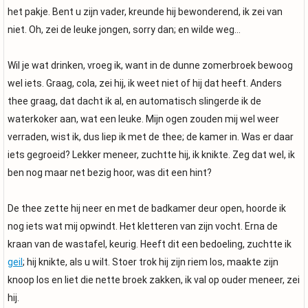
het pakje. Bent u zijn vader, kreunde hij bewonderend, ik zei van
niet. Oh, zei de leuke jongen, sorry dan; en wilde weg…
Wil je wat drinken, vroeg ik, want in de dunne zomerbroek bewoog
wel iets. Graag, cola, zei hij, ik weet niet of hij dat heeft. Anders
thee graag, dat dacht ik al, en automatisch slingerde ik de
waterkoker aan, wat een leuke. Mijn ogen zouden mij wel weer
verraden, wist ik, dus liep ik met de thee; de kamer in. Was er daar
iets gegroeid? Lekker meneer, zuchtte hij, ik knikte. Zeg dat wel, ik
ben nog maar net bezig hoor, was dit een hint?
De thee zette hij neer en met de badkamer deur open, hoorde ik
nog iets wat mij opwindt. Het kletteren van zijn vocht. Erna de
kraan van de wastafel, keurig. Heeft dit een bedoeling, zuchtte ik
geil
; hij knikte, als u wilt. Stoer trok hij zijn riem los, maakte zijn
knoop los en liet die nette broek zakken, ik val op ouder meneer, zei
hij.