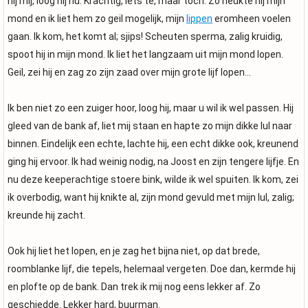
hij mij, loog hij nu. Krachtig, iets te, maar toch. Zo neukte hij mijn
mond en ik liet hem zo geil mogelijk, mijn
lippen
eromheen voelen
gaan. Ik kom, het komt al; sjips! Scheuten sperma, zalig kruidig,
spoot hij in mijn mond. Ik liet het langzaam uit mijn mond lopen.
Geil, zei hij en zag zo zijn zaad over mijn grote lijf lopen…
Ik ben niet zo een zuiger hoor, loog hij, maar u wil ik wel passen. Hij
gleed van de bank af, liet mij staan en hapte zo mijn dikke lul naar
binnen. Eindelijk een echte, lachte hij, een echt dikke ook, kreunend
ging hij ervoor. Ik had weinig nodig, na Joost en zijn tengere lijfje. En
nu deze keeperachtige stoere bink, wilde ik wel spuiten. Ik kom, zei
ik overbodig, want hij knikte al, zijn mond gevuld met mijn lul, zalig;
kreunde hij zacht.
Ook hij liet het lopen, en je zag het bijna niet, op dat brede,
roomblanke lijf, die tepels, helemaal vergeten. Doe dan, kermde hij
en plofte op de bank. Dan trek ik mij nog eens lekker af. Zo
geschiedde. Lekker hard, buurman.