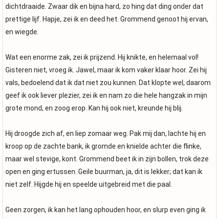
dichtdraaide. Zwaar dik en bijna hard, zo hing dat ding onder dat
prettige lijf. Hapje, zei ik en deed het. Grommend genoot hij ervan,
en wiegde.
Wat een enorme zak, zei ik prijzend. Hij knikte, en helemaal vol!
Gisteren niet, vroeg ik. Jawel, maar ik kom vaker klaar hoor. Zei hij
vals, bedoelend dat ik dat niet zou kunnen. Dat klopte wel, daarom
geef ik ook liever plezier, zei ik en nam zo die hele hangzak in mijn
grote mond, en zoog erop. Kan hij ook niet, kreunde hij blij.
Hij droogde zich af, en liep zomaar weg. Pak mij dan, lachte hij en
kroop op de zachte bank, ik gromde en knielde achter die flinke,
maar wel stevige, kont. Grommend beet ik in zijn bollen, trok deze
open en ging ertussen. Geile buurman, ja, dit is lekker; dat kan ik
niet zelf. Hijgde hij en speelde uitgebreid met die paal.
Geen zorgen, ik kan het lang ophouden hoor, en slurp even ging ik