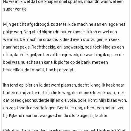
Nu weet ik wel dat die knapen snel spuiten, maar dit was wel een
super ventje!
Mijn gezicht afgedroogd, zo zette ik de machine aan en legde het
pakje weg. Nog altijd blij om dit buitenkansje. Ik kon er wel aan
wennen. De machine draaide, ik deed even stofzuigen, en keek
naar het pakje. Rechthoekig, en langwerpig, nee toch! Nog zo een
dildo, dacht ik geil, en hervatte mijn werk, de was hing ik op, en de
boel was nu echt aan kant. Ik plofte op de bank, met een
beugelfles, dat mocht; had hij gezegd…
Ik stond op, bier en ik, dat word plassen, dacht ik nog. Ik keek naar
buiten en hij zette net zijn fiets weg, de mooie stoere knaap, met
dat breed geschouderde lijf en die volle, bolle, kont. Mijn blaas won,
en zo stond ik deze te legen. Bent u er nog, u bent een schat, zei
hij. Kijkend naar het wasgoed en de stofzuiger, hij lachte…
Gek, ik had mijn handen en pik gewassen, verwachtte ik iets? Stof