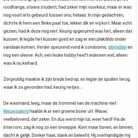
roodharige, stoere student, had zeker mijn voorkeur, maar er was
nog nooit iets gebeurd tussen ons; helaas. In mijn gedachten,
dichtte ik hem een flinke paal toe, lekker dik en vrij kort. Maar echt
gezien, had ik deze nog niet. Keurig opgeruimd was het, alleen dat
kussen. Ik legde het kussen goed en zag er een plakdildo onder
vandaan komen. Verder speurend vond ik condooms,
glijmiddel
en
nog een sleeve. Ach, een leuke hobby heeft iedereen wel, alleen
was ik nu keihard.
Zorgvuldig maakte ik zijn brede bed op, en legde de spullen terug,
waar ik ze gevonden had, keurig netjes…
De wasmand, leeg, maar de trommel van de machine niet.
Nieuwsgierig
haalde ik er een groene boxer uit. Wauw,
veelbelovend, dat zeker. En dus werd mijn lul, weer hard! Via de
intercom, zag ik nog zo een snoeppie. Kom maar boven, en binnen,
dacht ik gelijk. Donker haar, slank en beleefd. Hij overhandigde mij