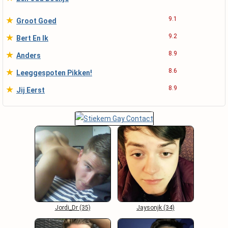
★
9.1
Groot Goed
★
9.2
Bert En Ik
★
8.9
Anders
★
8.6
Leeggespoten Pikken!
★
8.9
Jij Eerst
Jordi_Dr (35)
Jaysonjk (34)