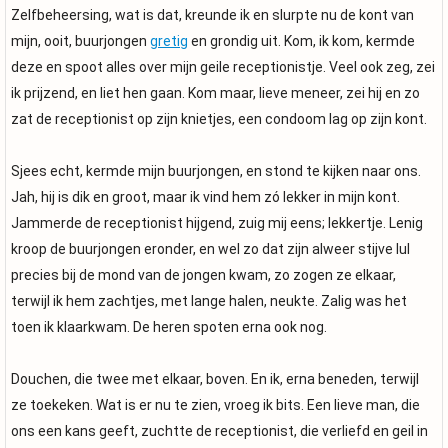
Zelfbeheersing, wat is dat, kreunde ik en slurpte nu de kont van
mijn, ooit, buurjongen
gretig
en grondig uit. Kom, ik kom, kermde
deze en spoot alles over mijn geile receptionistje. Veel ook zeg, zei
ik prijzend, en liet hen gaan. Kom maar, lieve meneer, zei hij en zo
zat de receptionist op zijn knietjes, een condoom lag op zijn kont.
Sjees echt, kermde mijn buurjongen, en stond te kijken naar ons.
Jah, hij is dik en groot, maar ik vind hem zó lekker in mijn kont.
Jammerde de receptionist hijgend, zuig mij eens; lekkertje. Lenig
kroop de buurjongen eronder, en wel zo dat zijn alweer stijve lul
precies bij de mond van de jongen kwam, zo zogen ze elkaar,
terwijl ik hem zachtjes, met lange halen, neukte. Zalig was het
toen ik klaarkwam. De heren spoten erna ook nog.
Douchen, die twee met elkaar, boven. En ik, erna beneden, terwijl
ze toekeken. Wat is er nu te zien, vroeg ik bits. Een lieve man, die
ons een kans geeft, zuchtte de receptionist, die verliefd en geil in