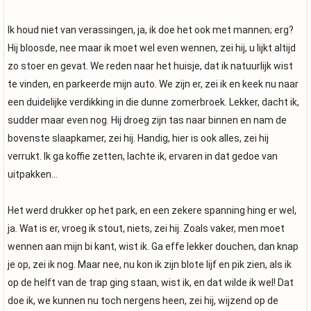
Ik houd niet van verassingen, ja, ik doe het ook met mannen; erg?
Hij bloosde, nee maar ik moet wel even wennen, zei hij, u lijkt altijd
zo stoer en gevat. We reden naar het huisje, dat ik natuurlijk wist
te vinden, en parkeerde mijn auto. We zijn er, zei ik en keek nu naar
een duidelijke verdikking in die dunne zomerbroek. Lekker, dacht ik,
sudder maar even nog. Hij droeg zijn tas naar binnen en nam de
bovenste slaapkamer, zei hij. Handig, hier is ook alles, zei hij
verrukt. Ik ga koffie zetten, lachte ik, ervaren in dat gedoe van
uitpakken…
Het werd drukker op het park, en een zekere spanning hing er wel,
ja. Wat is er, vroeg ik stout, niets, zei hij. Zoals vaker, men moet
wennen aan mijn bi kant, wist ik. Ga effe lekker douchen, dan knap
je op, zei ik nog. Maar nee, nu kon ik zijn blote lijf en pik zien, als ik
op de helft van de trap ging staan, wist ik, en dat wilde ik wel! Dat
doe ik, we kunnen nu toch nergens heen, zei hij, wijzend op de