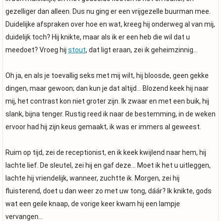
gezelliger dan alleen. Dus nu ging er een vrijgezelle buurman mee.
Duidelijke afspraken over hoe en wat, kreeg hij onderweg al van mij,
duidelijk toch? Hij knikte, maar als ik er een heb die wil dat u
meedoet? Vroeg hij
stout
, dat ligt eraan, zei ik geheimzinnig…
Oh ja, en als je toevallig seks met mij wilt, hij bloosde, geen gekke
dingen, maar gewoon; dan kun je dat altijd… Blozend keek hij naar
mij, het contrast kon niet groter zijn. Ik zwaar en met een buik, hij
slank, bijna tenger. Rustig reed ik naar de bestemming, in de weken
ervoor had hij zijn keus gemaakt, ik was er immers al geweest.
Ruim op tijd, zei de receptionist, en ik keek kwijlend naar hem, hij
lachte lief. De sleutel, zei hij en gaf deze… Moet ik het u uitleggen,
lachte hij vriendelijk, wanneer, zuchtte ik. Morgen, zei hij
fluisterend, doet u dan weer zo met uw tong, dáár? Ik knikte, gods
wat een geile knaap, de vorige keer kwam hij een lampje
vervangen…