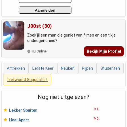
J00st (30)
Zoek jij een man die geniet van flirten en een tikje
ondeugendheid?
Bekijk Mijn Profiel
🟢 Nu Online
Aftrekken
Eerste Keer
Neuken
Pijpen
Studenten
Trefwoord Suggestie?
Nog niet uitgelezen?
★
9.1
Lekker Spuiten
★
9.2
Heel Apart