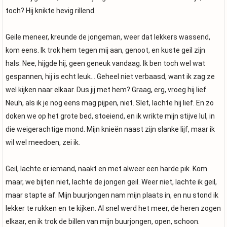
toch? Hij knikte hevig rillend.
Geile meneer, kreunde de jongeman, weer dat lekkers wassend,
kom eens. Ik trok hem tegen mij aan, genoot, en kuste geil zijn
hals. Nee, hijgde hij, geen geneuk vandaag. Ik ben toch wel wat
gespannen, hij is echt leuk… Geheel niet verbaasd, want ik zag ze
wel kijken naar elkaar. Dus jij met hem? Graag, erg, vroeg hij lief.
Neuh, als ik je nog eens mag pijpen, niet. Slet, lachte hij lief. En zo
doken we op het grote bed, stoeiend, en ik wrikte mijn stijve lul, in
die weigerachtige mond. Mijn knieën naast zijn slanke lijf, maar ik
wil wel meedoen, zei ik.
Geil, lachte er iemand, naakt en met alweer een harde pik. Kom
maar, we bijten niet, lachte de jongen geil. Weer niet, lachte ik geil,
maar stapte af. Mijn buurjongen nam mijn plaats in, en nu stond ik
lekker te rukken en te kijken. Al snel werd het meer, de heren zogen
elkaar, en ik trok de billen van mijn buurjongen, open, schoon.