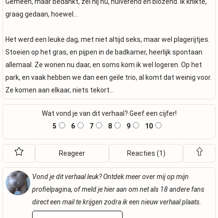
Gemeen, maar bedankt, zei hij nu, huiverend en blozend. Ik knikte,
graag gedaan, hoewel…
Het werd een leuke dag, met niet altijd seks, maar wel plagerijtjes.
Stoeien op het gras, en pijpen in de badkamer, heerlijk spontaan
allemaal. Ze wonen nu daar, en soms kom ik wel logeren. Op het
park, en vaak hebben we dan een geile trio, al komt dat weinig voor.
Ze komen aan elkaar, niets tekort…
Wat vond je van dit verhaal? Geef een cijfer!
5
6
7
8
9
10
Reageer
Reacties (1)
Vond je dit verhaal leuk? Ontdek meer over mij op mijn
profielpagina, of meld je hier aan om net als 18 andere fans
direct een mail te krijgen zodra ik een nieuw verhaal plaats.