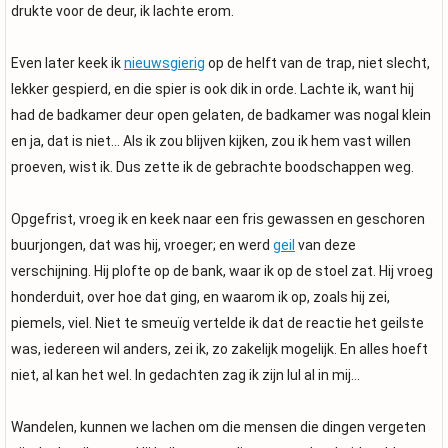
drukte voor de deur, ik lachte erom.
Even later keek ik
nieuwsgierig
op de helft van de trap, niet slecht,
lekker gespierd, en die spier is ook dik in orde. Lachte ik, want hij
had de badkamer deur open gelaten, de badkamer was nogal klein
en ja, dat is niet… Als ik zou blijven kijken, zou ik hem vast willen
proeven, wist ik. Dus zette ik de gebrachte boodschappen weg.
Opgefrist, vroeg ik en keek naar een fris gewassen en geschoren
buurjongen, dat was hij, vroeger; en werd
geil
van deze
verschijning. Hij plofte op de bank, waar ik op de stoel zat. Hij vroeg
honderduit, over hoe dat ging, en waarom ik op, zoals hij zei,
piemels, viel. Niet te smeuïg vertelde ik dat de reactie het geilste
was, iedereen wil anders, zei ik, zo zakelijk mogelijk. En alles hoeft
niet, al kan het wel. In gedachten zag ik zijn lul al in mij…
Wandelen, kunnen we lachen om die mensen die dingen vergeten