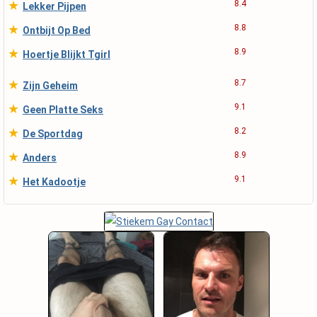
★
8.4
Lekker Pijpen
★
8.8
Ontbijt Op Bed
★
8.9
Hoertje Blijkt Tgirl
★
8.7
Zijn Geheim
★
9.1
Geen Platte Seks
★
8.2
De Sportdag
★
8.9
Anders
★
9.1
Het Kadootje