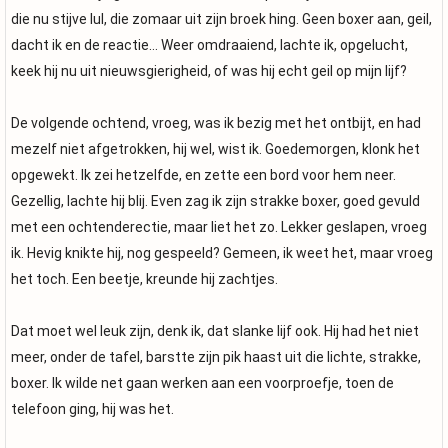
die nu stijve lul, die zomaar uit zijn broek hing. Geen boxer aan, geil,
dacht ik en de reactie… Weer omdraaiend, lachte ik, opgelucht,
keek hij nu uit nieuwsgierigheid, of was hij echt geil op mijn lijf?
De volgende ochtend, vroeg, was ik bezig met het ontbijt, en had
mezelf niet afgetrokken, hij wel, wist ik. Goedemorgen, klonk het
opgewekt. Ik zei hetzelfde, en zette een bord voor hem neer.
Gezellig, lachte hij blij. Even zag ik zijn strakke boxer, goed gevuld
met een ochtenderectie, maar liet het zo. Lekker geslapen, vroeg
ik. Hevig knikte hij, nog gespeeld? Gemeen, ik weet het, maar vroeg
het toch. Een beetje, kreunde hij zachtjes.
Dat moet wel leuk zijn, denk ik, dat slanke lijf ook. Hij had het niet
meer, onder de tafel, barstte zijn pik haast uit die lichte, strakke,
boxer. Ik wilde net gaan werken aan een voorproefje, toen de
telefoon ging, hij was het.