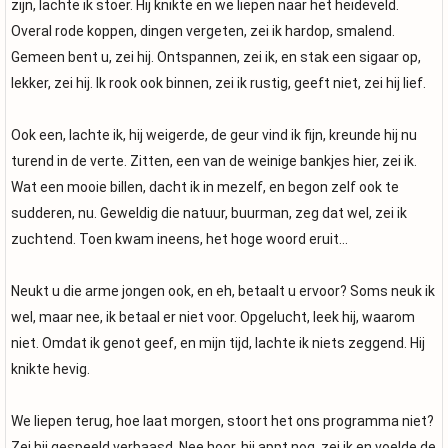
zijn, lachte ik stoer. Hij knikte en we liepen naar het heideveld.
Overal rode koppen, dingen vergeten, zei ik hardop, smalend.
Gemeen bent u, zei hij. Ontspannen, zei ik, en stak een sigaar op,
lekker, zei hij. Ik rook ook binnen, zei ik rustig, geeft niet, zei hij lief.
Ook een, lachte ik, hij weigerde, de geur vind ik fijn, kreunde hij nu
turend in de verte. Zitten, een van de weinige bankjes hier, zei ik.
Wat een mooie billen, dacht ik in mezelf, en begon zelf ook te
sudderen, nu. Geweldig die natuur, buurman, zeg dat wel, zei ik
zuchtend. Toen kwam ineens, het hoge woord eruit…
Neukt u die arme jongen ook, en eh, betaalt u ervoor? Soms neuk ik
wel, maar nee, ik betaal er niet voor. Opgelucht, leek hij, waarom
niet. Omdat ik genot geef, en mijn tijd, lachte ik niets zeggend. Hij
knikte hevig.
We liepen terug, hoe laat morgen, stoort het ons programma niet?
Zei hij gespeeld verbaasd. Nee hoor, hij appt nog, zei ik en voelde de