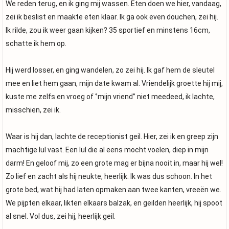
We reden terug, en ik ging mij wassen. Eten doen we hier, vandaag,
zei ik beslist en maakte eten klaar. Ik ga ook even douchen, zei hij.
Ik rilde, zou ik weer gaan kijken? 35 sportief en minstens 16cm,
schatte ik hem op.
Hij werd losser, en ging wandelen, zo zei hij. Ik gaf hem de sleutel
mee en liet hem gaan, mijn date kwam al. Vriendelijk groette hij mij,
kuste me zelfs en vroeg of ‘’mijn vriend’’ niet meedeed, ik lachte,
misschien, zei ik.
Waar is hij dan, lachte de receptionist geil. Hier, zei ik en greep zijn
machtige lul vast. Een lul die al eens mocht voelen, diep in mijn
darm! En geloof mij, zo een grote mag er bijna nooit in, maar hij wel!
Zo lief en zacht als hij neukte, heerlijk. Ik was dus schoon. In het
grote bed, wat hij had laten opmaken aan twee kanten, vreeën we.
We pijpten elkaar, likten elkaars balzak, en geilden heerlijk, hij spoot
al snel. Vol dus, zei hij, heerlijk geil.