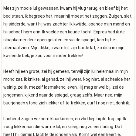
Met zijn mooie lul gewassen, kwam hij vlug terug, en bleef bij het
bed staan, ik begreep het, maar hij moest het zeggen. Zuigen, slet,
hij sidderde, want hij was zachter. Ik kwijlde, opende mijn mond en
hij schoof hem erin. Ik voelde een koude tocht. Expres had ik de
slaapkamer deur open gelaten en via de spiegel, kon hij het
allemaal zien. Mijn dikke, zware lul, zijn harde lat, zo diep in mijn
kwijlende bek, je zou voor minder trekken!
Heeft hij een grote, zei hij gemeen, terwijl zijn lul helemaal in mijn
mond zat. Ik knikte, al gehad, zei hij weer. Nog niet, al scheelde het
weinig, zei ik, mezelf losmakend, even. Hij mag er wel bij, zei de
jongeman, kijkend naar de spiegel, graag zelfs. Maar nee, mijn
buurjongen stond zich lekker af te trekken, durft nog niet, denk ik.
Lachend zagen we hem klaarkomen, en vlot liep hij de trap op. Ik
zoog lekker aan die warme lul, en kreeg nog zo een lading. Dat
heeft hij gemist, lachte de jongen vals. Komt wel een keertje,