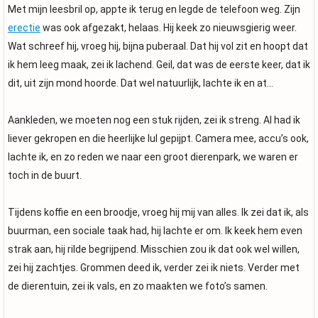
Met mijn leesbril op, appte ik terug en legde de telefoon weg. Zijn
erectie
was ook afgezakt, helaas. Hij keek zo nieuwsgierig weer.
Wat schreef hij, vroeg hij, bijna puberaal. Dat hij vol zit en hoopt dat
ik hem leeg maak, zei ik lachend. Geil, dat was de eerste keer, dat ik
dit, uit zijn mond hoorde. Dat wel natuurlijk, lachte ik en at…
Aankleden, we moeten nog een stuk rijden, zei ik streng. Al had ik
liever gekropen en die heerlijke lul gepijpt. Camera mee, accu’s ook,
lachte ik, en zo reden we naar een groot dierenpark, we waren er
toch in de buurt.
Tijdens koffie en een broodje, vroeg hij mij van alles. Ik zei dat ik, als
buurman, een sociale taak had, hij lachte er om. Ik keek hem even
strak aan, hij rilde begrijpend. Misschien zou ik dat ook wel willen,
zei hij zachtjes. Grommen deed ik, verder zei ik niets. Verder met
de dierentuin, zei ik vals, en zo maakten we foto’s samen.