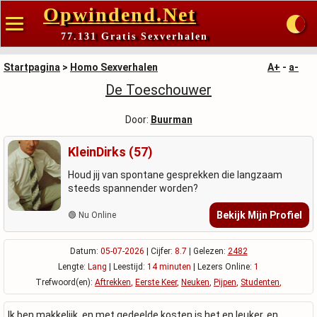
Opwindend.Net
77.131 Gratis Sexverhalen
Startpagina
>
Homo Sexverhalen
A+
-
a-
De Toeschouwer
Door:
Buurman
KleinDirks (57)
Houd jij van spontane gesprekken die langzaam
steeds spannender worden?
Bekijk Mijn Profiel
🟢 Nu Online
Datum:
05-07-2026
| Cijfer:
8.7
| Gelezen:
2482
Lengte:
Lang
| Leestijd:
14 minuten
| Lezers Online:
1
Trefwoord(en):
Aftrekken
,
Eerste Keer
,
Neuken
,
Pijpen
,
Studenten
,
Ik ben makkelijk, en met gedeelde kosten is het en leuker, en