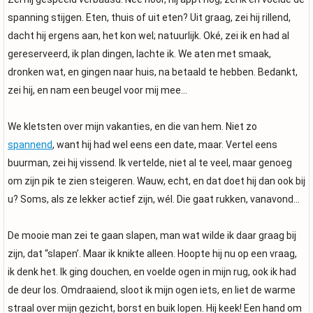
spanning stijgen. Eten, thuis of uit eten? Uit graag, zei hij rillend,
dacht hij ergens aan, het kon wel; natuurlijk. Oké, zei ik en had al
gereserveerd, ik plan dingen, lachte ik. We aten met smaak,
dronken wat, en gingen naar huis, na betaald te hebben. Bedankt,
zei hij, en nam een beugel voor mij mee…
We kletsten over mijn vakanties, en die van hem. Niet zo
spannend
, want hij had wel eens een date, maar. Vertel eens
buurman, zei hij vissend. Ik vertelde, niet al te veel, maar genoeg
om zijn pik te zien steigeren. Wauw, echt, en dat doet hij dan ook bij
u? Soms, als ze lekker actief zijn, wél. Die gaat rukken, vanavond…
De mooie man zei te gaan slapen, man wat wilde ik daar graag bij
zijn, dat “slapen’. Maar ik knikte alleen. Hoopte hij nu op een vraag,
ik denk het. Ik ging douchen, en voelde ogen in mijn rug, ook ik had
de deur los. Omdraaiend, sloot ik mijn ogen iets, en liet de warme
straal over mijn gezicht, borst en buik lopen. Hij keek! Een hand om