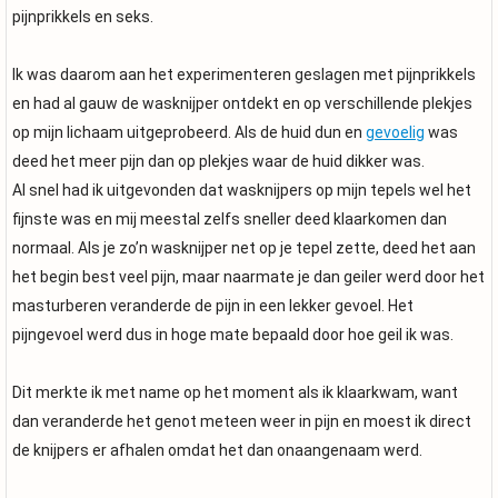
pijnprikkels en seks.
Ik was daarom aan het experimenteren geslagen met pijnprikkels
en had al gauw de wasknijper ontdekt en op verschillende plekjes
op mijn lichaam uitgeprobeerd. Als de huid dun en
gevoelig
was
deed het meer pijn dan op plekjes waar de huid dikker was.
Al snel had ik uitgevonden dat wasknijpers op mijn tepels wel het
fijnste was en mij meestal zelfs sneller deed klaarkomen dan
normaal. Als je zo’n wasknijper net op je tepel zette, deed het aan
het begin best veel pijn, maar naarmate je dan geiler werd door het
masturberen veranderde de pijn in een lekker gevoel. Het
pijngevoel werd dus in hoge mate bepaald door hoe geil ik was.
Dit merkte ik met name op het moment als ik klaarkwam, want
dan veranderde het genot meteen weer in pijn en moest ik direct
de knijpers er afhalen omdat het dan onaangenaam werd.