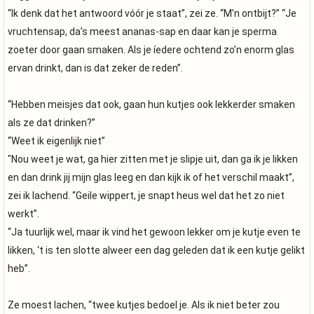
“Ik denk dat het antwoord vóór je staat”, zei ze. “M’n ontbijt?” “Je
vruchtensap, da’s meest ananas-sap en daar kan je sperma
zoeter door gaan smaken. Als je íedere ochtend zo’n enorm glas
ervan drinkt, dan is dat zeker de reden”.
“Hebben meisjes dat ook, gaan hun kutjes ook lekkerder smaken
als ze dat drinken?”
“Weet ik eigenlijk niet”
"Nou weet je wat, ga hier zitten met je slipje uit, dan ga ik je likken
en dan drink jij mijn glas leeg en dan kijk ik of het verschil maakt”,
zei ik lachend. “Geile wippert, je snapt heus wel dat het zo niet
werkt”.
“Ja tuurlijk wel, maar ik vind het gewoon lekker om je kutje even te
likken, ‘t is ten slotte alweer een dag geleden dat ik een kutje gelikt
heb”.
Ze moest lachen, “twee kutjes bedoel je. Als ik niet beter zou