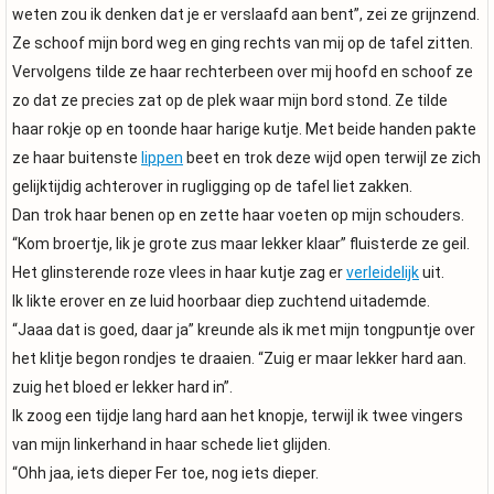
weten zou ik denken dat je er verslaafd aan bent”, zei ze grijnzend.
Ze schoof mijn bord weg en ging rechts van mij op de tafel zitten.
Vervolgens tilde ze haar rechterbeen over mij hoofd en schoof ze
zo dat ze precies zat op de plek waar mijn bord stond. Ze tilde
haar rokje op en toonde haar harige kutje. Met beide handen pakte
ze haar buitenste
lippen
beet en trok deze wijd open terwijl ze zich
gelijktijdig achterover in rugligging op de tafel liet zakken.
Dan trok haar benen op en zette haar voeten op mijn schouders.
“Kom broertje, lik je grote zus maar lekker klaar” fluisterde ze geil.
Het glinsterende roze vlees in haar kutje zag er
verleidelijk
uit.
Ik likte erover en ze luid hoorbaar diep zuchtend uitademde.
“Jaaa dat is goed, daar ja” kreunde als ik met mijn tongpuntje over
het klitje begon rondjes te draaien. “Zuig er maar lekker hard aan.
zuig het bloed er lekker hard in”.
Ik zoog een tijdje lang hard aan het knopje, terwijl ik twee vingers
van mijn linkerhand in haar schede liet glijden.
“Ohh jaa, iets dieper Fer toe, nog iets dieper.