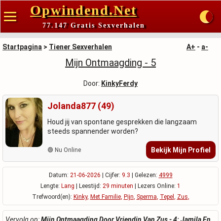
Opwindend.Net
77.147 Gratis Sexverhalen
Startpagina
>
Tiener Sexverhalen
A+
-
a-
Mijn Ontmaagding - 5
Door:
KinkyFerdy
Jolanda877 (49)
Houd jij van spontane gesprekken die langzaam
steeds spannender worden?
Bekijk Mijn Profiel
🟢 Nu Online
Datum:
21-06-2026
| Cijfer:
9.3
| Gelezen:
4999
Lengte:
Lang
| Leestijd:
29 minuten
| Lezers Online:
1
Trefwoord(en):
Kinky
,
Met Familie
,
Pijn
,
Sperma
,
Tepel
,
Zus
,
Vervolg op:
Mijn Ontmaagding Door Vriendin Van Zus - 4: Jamila En