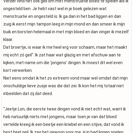
Verder vind het ook geil om met menstruatie bloed te spelen als ik
ongesteld ben. Je hebt vast wel in je boek gelezen wat
menstruatie en ongesteld is. Ik ga dan in het bad liggen en dan
zuig ik eerst mijn tampon leeg in mijn mond en dan smeer ik mijn
buik en borsten helemaal in met mijn bloed en dan vinger ik mezelf
klaar.
Dat broertje, is waar ik me heel erg voor schaam, maar het maakt
mij echt zó geil”. Ik zat haar wat glazig en met afschuw aan te
kijken, met name om die ‘jongens’ dingen. Ik moest dit wel even
kort verwerken.
Niet eens omdat ik het zo extreem vond maar wel omdat dat mijn
onschuldige lieve zusje was die dat zei. Ik kon het mij totaal niet
inbeelden dat zij dat deed.
“Jeetje Lon, die eerste twee dingen vond ik niet echt wat, want ik
heb natuurlijk niets met jongens, maar toen je van dat bloed
vertelde kreeg ik een beetje een kriebel en een stijve, dat vond ik
best heel geil. Ik zag het gewoon voor me, jij in bad liggen spelen