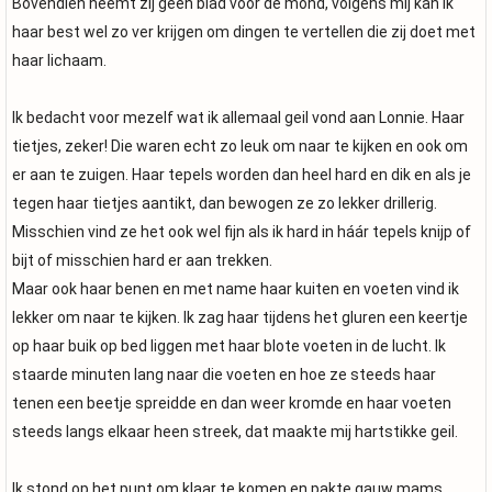
Bovendien neemt zij geen blad voor de mond, volgens mij kan ik
haar best wel zo ver krijgen om dingen te vertellen die zij doet met
haar lichaam.
Ik bedacht voor mezelf wat ik allemaal geil vond aan Lonnie. Haar
tietjes, zeker! Die waren echt zo leuk om naar te kijken en ook om
er aan te zuigen. Haar tepels worden dan heel hard en dik en als je
tegen haar tietjes aantikt, dan bewogen ze zo lekker drillerig.
Misschien vind ze het ook wel fijn als ik hard in háár tepels knijp of
bijt of misschien hard er aan trekken.
Maar ook haar benen en met name haar kuiten en voeten vind ik
lekker om naar te kijken. Ik zag haar tijdens het gluren een keertje
op haar buik op bed liggen met haar blote voeten in de lucht. Ik
staarde minuten lang naar die voeten en hoe ze steeds haar
tenen een beetje spreidde en dan weer kromde en haar voeten
steeds langs elkaar heen streek, dat maakte mij hartstikke geil.
Ik stond op het punt om klaar te komen en pakte gauw mams