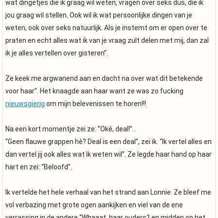
wat dingetjes die ik graag wil weten, vragen over seks dus, die ik
jou graag wil stellen. Ook wil ik wat persoonlijke dingen van je
weten, ook over seks natuurlijk. Als je instemt om er open over te
praten en echt alles wat ik van je vraag zult delen met mij, dan zal
ik je alles vertellen over gisteren”.
Ze keek me argwanend aan en dacht na over wat dit betekende
voor haar”. Het knaagde aan haar want ze was zo fucking
nieuwsgierig
om mijn belevenissen te horen!!!
Na een kort momentje zei ze: ”Oké, deal!”.
“Geen flauwe grappen hè? Deal is een deal”, zei ik. “Ik vertel alles en
dan vertel jij ook alles wat ìk weten wil”. Ze legde haar hand op haar
hart en zei: “Beloofd”.
Ik vertelde het hele verhaal van het strand aan Lonnie. Ze bleef me
vol verbazing met grote ogen aankijken en viel van de ene
verrassing in de andere “Whaaat, haar ouders? en midden op het