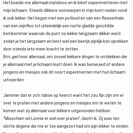
Het boeide me allemaal mateloos en ik bleef experimenteren met
mijn lichaam. Steeds dikkere voorwerpen in mijn kont voelen vond
ik ook lekker. Het begon met een potlood en van een flessenhals
van een wijnfles tot uiteindelijk een natte gladde geschilde
komkommer waarvan de punt zo lekker langzaam dikker werd
zodat je het langzaam en best wel een beetje pijnlijk kon oprekken
door steeds iets meer kracht te zetten.
Brrr, geil hoor allemaal, om zoveel lekkere dingen te ontdekken die
je allemaal met je lichaam kunt doen. Ik was benieuwd of andere
jongens en meisjes ook dit soort experimenten met hun lichaam
uitvoerden.
Jammer dat er zo’n taboe op heerst want het zou fijn zijn om er
over te praten met andere jongens en meisjes om te weten te
komen wat zij allemaal voor lekkers uitgevonden hebben.
“Misschien wil Lonnie er wel over praten”, dacht ik. Zij was ten
slotte degene die me er toe aangezet had om pijn lekker te vinden.