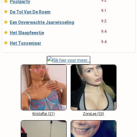
★
9.2
Poolparty
★
9.1
De Tol Van De Roem
★
9.2
Een Onverwachte Jaarwisseling
★
9.4
Het Slaapfeestje
★
9.4
Het Tussenjaar
Kristaflai (21)
ZoraLee (33)