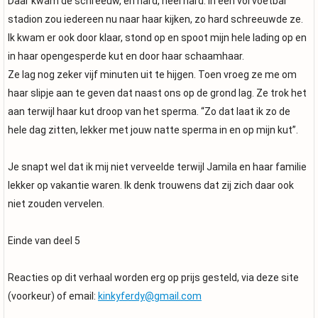
Daar kwam de schreeuw, en hard, héél hard. In een vol voetbal
stadion zou iedereen nu naar haar kijken, zo hard schreeuwde ze.
Ik kwam er ook door klaar, stond op en spoot mijn hele lading op en
in haar opengesperde kut en door haar schaamhaar.
Ze lag nog zeker vijf minuten uit te hijgen. Toen vroeg ze me om
haar slipje aan te geven dat naast ons op de grond lag. Ze trok het
aan terwijl haar kut droop van het sperma. “Zo dat laat ik zo de
hele dag zitten, lekker met jouw natte sperma in en op mijn kut”.
Je snapt wel dat ik mij niet verveelde terwijl Jamila en haar familie
lekker op vakantie waren. Ik denk trouwens dat zij zich daar ook
niet zouden vervelen.
Einde van deel 5
Reacties op dit verhaal worden erg op prijs gesteld, via deze site
(voorkeur) of email:
kinkyferdy@gmail.com