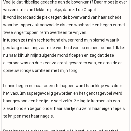
Voel je dat ribbelige gedeelte aan de bovenkant? Daar moet je over
wrijven dat is het lekkere plekje, daar zit de G-spot.
Ik vond inderdaad de plek tegen de bovenwand van haar schede
waar het oppervlak aanvoelde als een wasbordje en begon er met
twee vingertoppen ferm overheen te wrijven.
Intussen zat mijn rechterhand alweer rond mijn piemel waar ik
gestaag maar langzaam de voorhuid van op en neer schoof. Ik liet
nu haar klit uit mijn zuigende mond floepen en zag dat deze
dieprood was en drie keer zo groot geworden was, en draaide er
opnieuw rondjes omheen met mijn tong.
Lonnie begon nu naar adem te happen want haar klitje was door
het vacuüm supergevoelig geworden en het genotsgevoel werd
haar gewoon een beetje te veel zelfs. Ze lag te kermen als een
zieke hond en begon onder haar shirtje nu zelfs haar eigen tepels
te knijpen met haar nagels.