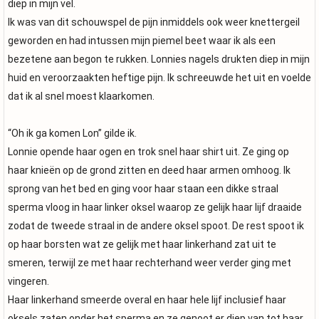
diep in mijn vel.
Ik was van dit schouwspel de pijn inmiddels ook weer knettergeil
geworden en had intussen mijn piemel beet waar ik als een
bezetene aan begon te rukken. Lonnies nagels drukten diep in mijn
huid en veroorzaakten heftige pijn. Ik schreeuwde het uit en voelde
dat ik al snel moest klaarkomen.
“Oh ik ga komen Lon” gilde ik.
Lonnie opende haar ogen en trok snel haar shirt uit. Ze ging op
haar knieën op de grond zitten en deed haar armen omhoog. Ik
sprong van het bed en ging voor haar staan een dikke straal
sperma vloog in haar linker oksel waarop ze gelijk haar lijf draaide
zodat de tweede straal in de andere oksel spoot. De rest spoot ik
op haar borsten wat ze gelijk met haar linkerhand zat uit te
smeren, terwijl ze met haar rechterhand weer verder ging met
vingeren.
Haar linkerhand smeerde overal en haar hele lijf inclusief haar
oksels zaten onder het sperma en ze genoot er diep van tot haar