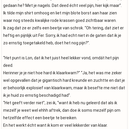
gedaan he? Met je nagels. Dat deed écht veel pijn, hier kijk maar”.
Ik tilde mijn shirt omhoog en liet mijn blote borst aan haar zien
waar nog steeds kwalijke rode krassen goed zichtbaar waren.
Ik zag dat ze er zelfs een beetje van schrok. “Oh tering, dat ziet er
heftig en pijnlijk uit Fer. Sorry, ik had echt niet in de gaten dat ik je
zo ernstig toegetakeld heb, doet het nog pijn?”.
“Het punt is Lon, dat ik het juist heel lekker vond, omdát het pijn
deed.
Herinner je je niet hoe hard ik klaarkwam?” “Ja, het was me zeker
wel opgevallen dat je gigantisch hard kreunde en zuchtte en dat je
er behoorlijk explosief van klaarkwam, maar ik besefte me niet dat
ik je huid zo ernstig beschadigd had”.
“Het geeft verder niet”, zei ik, “want ik heb nu geleerd dat als ik
mezelf je weet wel ehhh aftrek, dan doe ik soms mezelf pijn om
hetzelfde effect een beetje te bereiken.
En het werkt écht want ik kom er veel lekkerder van klaar.