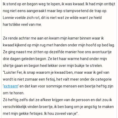
Ik stond op en begon weg te lopen, ik was kwaad. Ik had mijn ontbijt
nog niet eens aangeraakt maar liep stampvoetend de trap op.
Lonnie voelde zich rot, dit is niet wat ze wilde want ze hield
hartstikke veel van me.
Ze rende achter me aan en kwam mijn kamer binnen waar ik
kwaad kijkend op mijn rug met handen onder mijn hoofd op bed lag.
Ze ging naast me zitten op dezelfde manier hoe ons avontuurtje
drie dagen geleden begon. Ze liet haar warme hand onder mijn
shirtje gaan en begon heel lekker over mijn buikje te strelen.
“Luister Fer, ik snap waarom je kwaad ben, maar waar ik geil van
wordt is niet zomaar een fetisj, het valt meer onder de categorie
‘
extreem
’ en dat kan voor sommige mensen een beetje heftig zijn
om te horen.
Zó heftig zelfs dat ze afkeer krijgen van de persoon en dat zou ik
verschrikkelijk vinden broertje, ik ben bang om je angstig te maken
met mijn gekke fetisjes. Ik hou zoveel van je”.