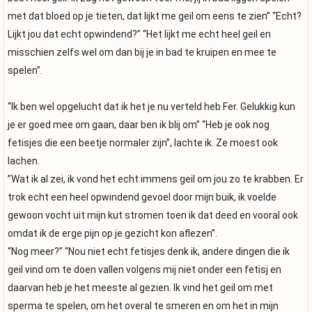
met dat bloed op je tieten, dat lijkt me geil om eens te zien” “Echt?
Lijkt jou dat echt opwindend?” “Het lijkt me echt heel geil en
misschien zelfs wel om dan bij je in bad te kruipen en mee te
spelen”.
“Ik ben wel opgelucht dat ik het je nu verteld heb Fer. Gelukkig kun
je er goed mee om gaan, daar ben ik blij om” “Heb je ook nog
fetisjes die een beetje normaler zijn”, lachte ik. Ze moest ook
lachen.
”Wat ik al zei, ik vond het echt immens geil om jou zo te krabben. Er
trok echt een heel opwindend gevoel door mijn buik, ik voelde
gewoon vocht uit mijn kut stromen toen ik dat deed en vooral ook
omdat ik de erge pijn op je gezicht kon aflezen”.
“Nog meer?” “Nou niet echt fetisjes denk ik, andere dingen die ik
geil vind om te doen vallen volgens mij niet onder een fetisj en
daarvan heb je het meeste al gezien. Ik vind het geil om met
sperma te spelen, om het overal te smeren en om het in mijn