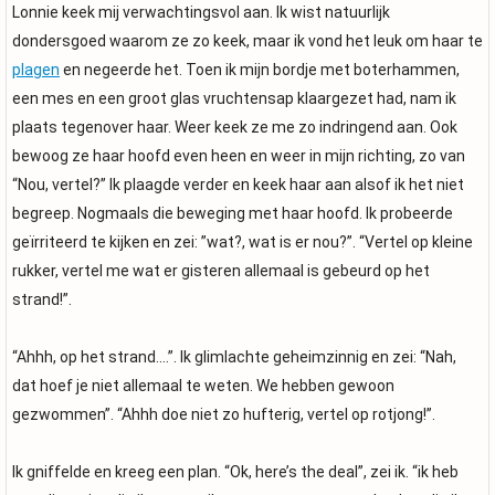
Lonnie keek mij verwachtingsvol aan. Ik wist natuurlijk
dondersgoed waarom ze zo keek, maar ik vond het leuk om haar te
plagen
en negeerde het. Toen ik mijn bordje met boterhammen,
een mes en een groot glas vruchtensap klaargezet had, nam ik
plaats tegenover haar. Weer keek ze me zo indringend aan. Ook
bewoog ze haar hoofd even heen en weer in mijn richting, zo van
“Nou, vertel?” Ik plaagde verder en keek haar aan alsof ik het niet
begreep. Nogmaals die beweging met haar hoofd. Ik probeerde
geïrriteerd te kijken en zei: ”wat?, wat is er nou?”. “Vertel op kleine
rukker, vertel me wat er gisteren allemaal is gebeurd op het
strand!”.
“Ahhh, op het strand….”. Ik glimlachte geheimzinnig en zei: “Nah,
dat hoef je niet allemaal te weten. We hebben gewoon
gezwommen”. “Ahhh doe niet zo hufterig, vertel op rotjong!”.
Ik gniffelde en kreeg een plan. “Ok, here’s the deal”, zei ik. “ik heb