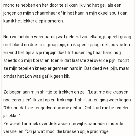
mond te hebben en het door te slikken. Ik vind het geil als een
jongen op mijn schaamhaar of in het haar in mijn oksel spuit dan
kan ik het lekker diep insmeren.
Nou we hebben weer aardig wat geleerd van elkaar, jij speelt graag
met bloed en doet mij graag pijn, en ik speel graag met jou voeten
en vind het fijn als je mij pijn doet. Intussen lag haar hand nog
steeds op mijn borst en toen ik dat laatste zei over de pijn, zocht
ze mijn tepel en kneep er gemeen hard in. Dat deed wel pijn, maar
omdat het Lon was gaf ik geen kik.
Ze begon aan mijn shirtje te trekken en zei: “Laat me die krassen
nog eens zien”. Ik zat op en trok mijn t-shirt uit en ging weer liggen.
“Oh shit dat ziet er godverdomme geil uit. Ohh laat me het voelen,
ja lekker”
Ze wreef fanatiek over de krassen terwijl ik haar adem hoorde
versnellen. “Oh ja wat mooi die krassen op je prachtige