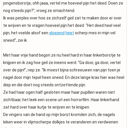
jongensborstje, ohh jaaa, vertel me hoeveel pijn het deed. Doen ze
nog steeds pijn?”, vroeg ze smachtend.
Ik was perplex over hoe ze zichzelf geil zat te maken door er over
te wrijven en te vragen hoeveel pijn het deed. “Het deed heel veel
pijn, het voelde alsof een
gloeiend
heet
scherp mes in mijn vel
sneed”, zei ik.
Met haar vrije hand begon ze nu heel hard in haar linkerborstje te
knijpen en ik zag hoe geil ze ineens werd. “Ga door, ga door, vertel
over de pijn!”, riep ze. “Ik moest bijna schreeuwen van pijn toen je
nagel door mijn tepel heen sneed. En deze lange kras hier was heel
diep en die doet nog steeds ontzettende pijn.
Ze had haar ogen half gesloten maar haar pupillen waren niet
zichtbaar, het leek een scene uit een horrorfilm. Haar linkerhand
zat hard over haar kutje te wrijven en te knijpen.
De vingers van de hand op mijn borst kromden zich, de nagels
leken weer in vlijmscherpe dolkjes te veranderen en verdwenen