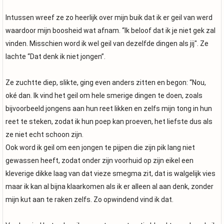
Intussen wreef ze zo heerlijk over mijn buik dat ik er geil van werd
waardoor mijn boosheid wat afnam. “Ik beloof dat ik je niet gek zal
vinden. Misschien word ik wel geil van dezelfde dingen als jij". Ze
lachte “Dat denk ik niet jongen”.
Ze zuchtte diep, slikte, ging even anders zitten en begon: “Nou,
oké dan. Ik vind het geil om hele smerige dingen te doen, zoals
bijvoorbeeld jongens aan hun reet likken en zelfs mijn tong in hun
reet te steken, zodat ik hun poep kan proeven, het liefste dus als
ze niet echt schoon zijn.
Ook word ik geil om een jongen te pijpen die zijn pik lang niet
gewassen heeft, zodat onder zijn voorhuid op zijn eikel een
kleverige dikke laag van dat vieze smegma zit, dat is walgelijk vies
maar ik kan al bijna klaarkomen als ik er alleen al aan denk, zonder
mijn kut aan te raken zelfs. Zo opwindend vind ik dat.