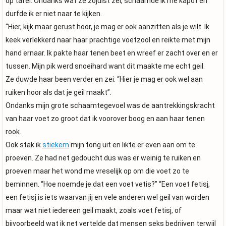
op tafel. Ondanks wat ze zojuist zei, schaamde ik me kapot en
durfde ik er niet naar te kijken.
“Hier, kijk maar gerust hoor, je mag er ook aanzitten als je wilt. Ik
keek verlekkerd naar haar prachtige voetzool en reikte met mijn
hand ernaar. Ik pakte haar tenen beet en wreef er zacht over en er
tussen. Mijn pik werd snoeihard want dit maakte me echt geil.
Ze duwde haar been verder en zei: “Hier je mag er ook wel aan
ruiken hoor als dat je geil maakt”.
Ondanks mijn grote schaamtegevoel was de aantrekkingskracht
van haar voet zo groot dat ik voorover boog en aan haar tenen
rook.
Ook stak ik
stiekem
mijn tong uit en likte er even aan om te
proeven. Ze had net gedoucht dus was er weinig te ruiken en
proeven maar het wond me vreselijk op om die voet zo te
beminnen. “Hoe noemde je dat een voet vetis?” “Een voet fetisj,
een fetisj is iets waarvan jij en vele anderen wel geil van worden
maar wat niet iedereen geil maakt, zoals voet fetisj, of
bijvoorbeeld wat ik net vertelde dat mensen seks bedrijven terwijl