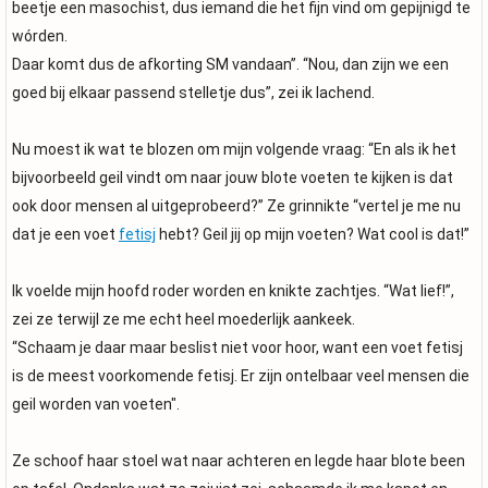
beetje een masochist, dus iemand die het fijn vind om gepijnigd te
wórden.
Daar komt dus de afkorting SM vandaan”. “Nou, dan zijn we een
goed bij elkaar passend stelletje dus”, zei ik lachend.
Nu moest ik wat te blozen om mijn volgende vraag: “En als ik het
bijvoorbeeld geil vindt om naar jouw blote voeten te kijken is dat
ook door mensen al uitgeprobeerd?” Ze grinnikte “vertel je me nu
dat je een voet
fetisj
hebt? Geil jij op mijn voeten? Wat cool is dat!”
Ik voelde mijn hoofd roder worden en knikte zachtjes. “Wat lief!”,
zei ze terwijl ze me echt heel moederlijk aankeek.
“Schaam je daar maar beslist niet voor hoor, want een voet fetisj
is de meest voorkomende fetisj. Er zijn ontelbaar veel mensen die
geil worden van voeten".
Ze schoof haar stoel wat naar achteren en legde haar blote been