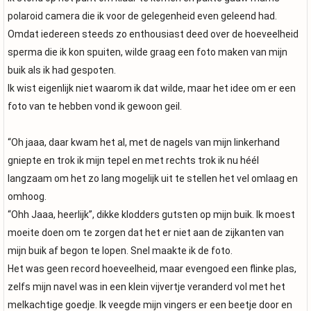
polaroid camera die ik voor de gelegenheid even geleend had.
Omdat iedereen steeds zo enthousiast deed over de hoeveelheid
sperma die ik kon spuiten, wilde graag een foto maken van mijn
buik als ik had gespoten.
Ik wist eigenlijk niet waarom ik dat wilde, maar het idee om er een
foto van te hebben vond ik gewoon geil.
“Oh jaaa, daar kwam het al, met de nagels van mijn linkerhand
gniepte en trok ik mijn tepel en met rechts trok ik nu héél
langzaam om het zo lang mogelijk uit te stellen het vel omlaag en
omhoog.
“Ohh Jaaa, heerlijk”, dikke klodders gutsten op mijn buik. Ik moest
moeite doen om te zorgen dat het er niet aan de zijkanten van
mijn buik af begon te lopen. Snel maakte ik de foto.
Het was geen record hoeveelheid, maar evengoed een flinke plas,
zelfs mijn navel was in een klein vijvertje veranderd vol met het
melkachtige goedje. Ik veegde mijn vingers er een beetje door en