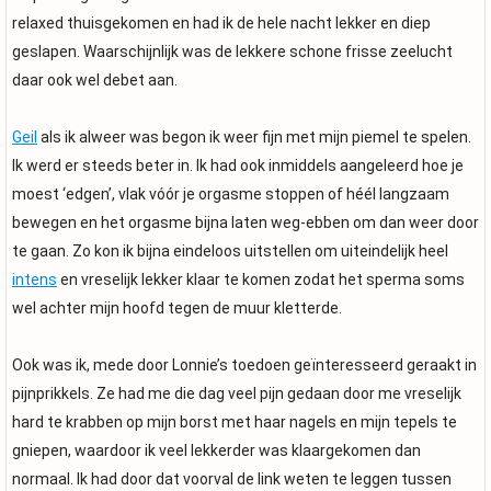
relaxed thuisgekomen en had ik de hele nacht lekker en diep
geslapen. Waarschijnlijk was de lekkere schone frisse zeelucht
daar ook wel debet aan.
Geil
als ik alweer was begon ik weer fijn met mijn piemel te spelen.
Ik werd er steeds beter in. Ik had ook inmiddels aangeleerd hoe je
moest ‘edgen’, vlak vóór je orgasme stoppen of héél langzaam
bewegen en het orgasme bijna laten weg-ebben om dan weer door
te gaan. Zo kon ik bijna eindeloos uitstellen om uiteindelijk heel
intens
en vreselijk lekker klaar te komen zodat het sperma soms
wel achter mijn hoofd tegen de muur kletterde.
Ook was ik, mede door Lonnie’s toedoen geïnteresseerd geraakt in
pijnprikkels. Ze had me die dag veel pijn gedaan door me vreselijk
hard te krabben op mijn borst met haar nagels en mijn tepels te
gniepen, waardoor ik veel lekkerder was klaargekomen dan
normaal. Ik had door dat voorval de link weten te leggen tussen