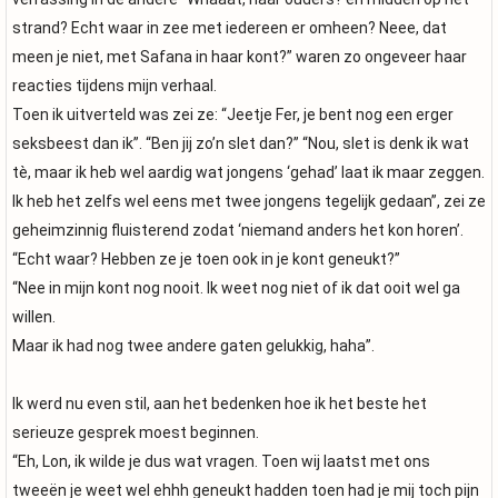
strand? Echt waar in zee met iedereen er omheen? Neee, dat
meen je niet, met Safana in haar kont?” waren zo ongeveer haar
reacties tijdens mijn verhaal.
Toen ik uitverteld was zei ze: “Jeetje Fer, je bent nog een erger
seksbeest dan ik”. “Ben jij zo’n slet dan?” “Nou, slet is denk ik wat
tè, maar ik heb wel aardig wat jongens ‘gehad’ laat ik maar zeggen.
Ik heb het zelfs wel eens met twee jongens tegelijk gedaan”, zei ze
geheimzinnig fluisterend zodat ‘niemand anders het kon horen’.
“Echt waar? Hebben ze je toen ook in je kont geneukt?”
“Nee in mijn kont nog nooit. Ik weet nog niet of ik dat ooit wel ga
willen.
Maar ik had nog twee andere gaten gelukkig, haha”.
Ik werd nu even stil, aan het bedenken hoe ik het beste het
serieuze gesprek moest beginnen.
“Eh, Lon, ik wilde je dus wat vragen. Toen wij laatst met ons
tweeën je weet wel ehhh geneukt hadden toen had je mij toch pijn