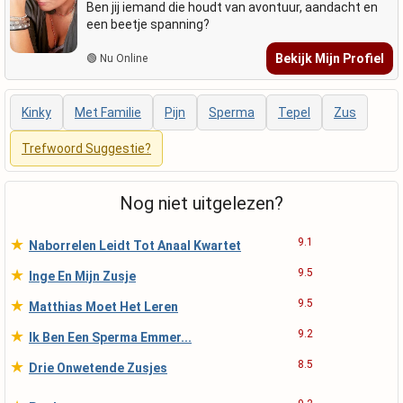
Ben jij iemand die houdt van avontuur, aandacht en
een beetje spanning?
Bekijk Mijn Profiel
🟢 Nu Online
Kinky
Met Familie
Pijn
Sperma
Tepel
Zus
Trefwoord Suggestie?
Nog niet uitgelezen?
★
9.1
Naborrelen Leidt Tot Anaal Kwartet
★
9.5
Inge En Mijn Zusje
★
9.5
Matthias Moet Het Leren
★
9.2
Ik Ben Een Sperma Emmer...
★
8.5
Drie Onwetende Zusjes