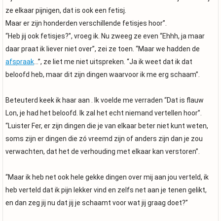
ze elkaar pijnigen, dat is ook een fetisj.
Maar er zijn honderden verschillende fetisjes hoor”.
“Heb jij ook fetisjes?”, vroeg ik. Nu zweeg ze even “Ehhh, ja maar
daar praat ik liever niet over”, zei ze toen. “Maar we hadden de
afspraak
…”, ze liet me niet uitspreken. “Ja ik weet dat ik dat
beloofd heb, maar dit zijn dingen waarvoor ik me erg schaam”.
Beteuterd keek ik haar aan . Ik voelde me verraden “Dat is flauw
Lon, je had het beloofd. Ik zal het echt niemand vertellen hoor”.
“Luister Fer, er zijn dingen die je van elkaar beter niet kunt weten,
soms zijn er dingen die zó vreemd zijn of anders zijn dan je zou
verwachten, dat het de verhouding met elkaar kan verstoren”.
“Maar ik heb net ook hele gekke dingen over mij aan jou verteld, ik
heb verteld dat ik pijn lekker vind en zelfs net aan je tenen gelikt,
en dan zeg jij nu dat jij je schaamt voor wat jij graag doet?”