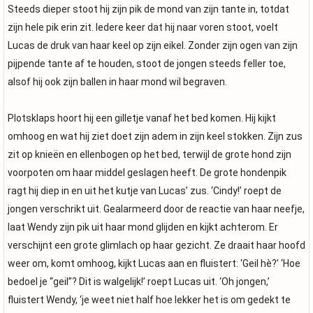
Steeds dieper stoot hij zijn pik de mond van zijn tante in, totdat
zijn hele pik erin zit. Iedere keer dat hij naar voren stoot, voelt
Lucas de druk van haar keel op zijn eikel. Zonder zijn ogen van zijn
pijpende tante af te houden, stoot de jongen steeds feller toe,
alsof hij ook zijn ballen in haar mond wil begraven.
Plotsklaps hoort hij een gilletje vanaf het bed komen. Hij kijkt
omhoog en wat hij ziet doet zijn adem in zijn keel stokken. Zijn zus
zit op knieën en ellenbogen op het bed, terwijl de grote hond zijn
voorpoten om haar middel geslagen heeft. De grote hondenpik
ragt hij diep in en uit het kutje van Lucas’ zus. ‘Cindy!’ roept de
jongen verschrikt uit. Gealarmeerd door de reactie van haar neefje,
laat Wendy zijn pik uit haar mond glijden en kijkt achterom. Er
verschijnt een grote glimlach op haar gezicht. Ze draait haar hoofd
weer om, komt omhoog, kijkt Lucas aan en fluistert: ‘Geil hè?’ ‘Hoe
bedoel je “geil”? Dit is walgelijk!’ roept Lucas uit. ‘Oh jongen,’
fluistert Wendy, ‘je weet niet half hoe lekker het is om gedekt te