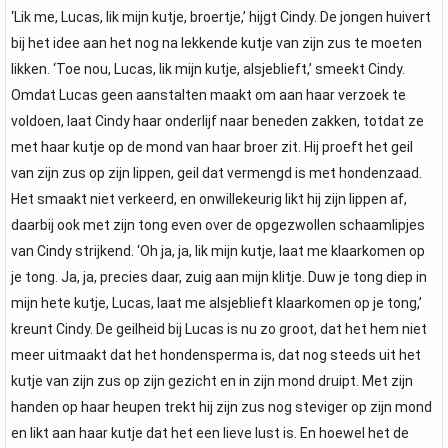
‘Lik me, Lucas, lik mijn kutje, broertje,’ hijgt Cindy. De jongen huivert
bij het idee aan het nog na lekkende kutje van zijn zus te moeten
likken. ‘Toe nou, Lucas, lik mijn kutje, alsjeblieft,’ smeekt Cindy.
Omdat Lucas geen aanstalten maakt om aan haar verzoek te
voldoen, laat Cindy haar onderlijf naar beneden zakken, totdat ze
met haar kutje op de mond van haar broer zit. Hij proeft het geil
van zijn zus op zijn lippen, geil dat vermengd is met hondenzaad.
Het smaakt niet verkeerd, en onwillekeurig likt hij zijn lippen af,
daarbij ook met zijn tong even over de opgezwollen schaamlipjes
van Cindy strijkend. ‘Oh ja, ja, lik mijn kutje, laat me klaarkomen op
je tong. Ja, ja, precies daar, zuig aan mijn klitje. Duw je tong diep in
mijn hete kutje, Lucas, laat me alsjeblieft klaarkomen op je tong,’
kreunt Cindy. De geilheid bij Lucas is nu zo groot, dat het hem niet
meer uitmaakt dat het hondensperma is, dat nog steeds uit het
kutje van zijn zus op zijn gezicht en in zijn mond druipt. Met zijn
handen op haar heupen trekt hij zijn zus nog steviger op zijn mond
en likt aan haar kutje dat het een lieve lust is. En hoewel het de