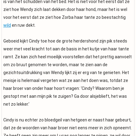
is van het schudden van het bed. Het is niet voor het eerst dat ze
ziet hoe Wendy zich laat dekken door haar hond, maar het is wel
voor het eerst dat ze ziet hoe Zorba haar tante zo beestachtig
wild
en ruw dekt.
Geboeid kijkt Cindy toe hoe de grote herdershond zijn pik steeds
weer met veel kracht tot aan de basis in het kutje van haar tante
ramt. Ze kan zich heel moeilijk voorstellen dat het prettig aanvoelt
om zo bruut genomen te worden, maar te zien aan de
gezichtsuitdrukking van Wendy lijkt zij er erg van te genieten. Het
meisje is helemaal vergeten wat ze aan het doen was, totdat ze
haar broer van onder haar hoort vragen: ‘Cindy? Waarom ben je
gestopt met aan mijn pik te zuigen? Ga door alsjeblieft, het was
net zo lekker.’
Cindy is nu echter zo bloedgeil van hetgeen er naast haar gebeurt,
dat ze de woorden van haar broer niet eens meer in zich opneemt.
Ze heeft geen zin meer om Lucas nog langer te pijpen, ze wil door