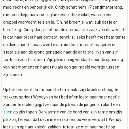
mooi recht en behoorlijk dik. Cindy schat hem 17 centimeter lang,
met een dieppaars-rode, glanzende, dikke eikel, waarop een
druppel voorvocht te zien is. ‘Oh, hé broertje, wat leuk dat je er
bent,’ zegt Cindy dan, alsof het de normaalste zaak van de wereld
is dat haar broer haar betrapt, terwijl zij seks heeft met haar tante
en diens hond. Lucas weet even niet hoe hij moet reageren en
staat als aan de grond genageld naar de ontblote lijven van zijn
tante en zus te staren. Zijn pik is danig verslapt door de spanning
van het moment en hangt nu als een gerimpeld worstje tussen
zijn benen.
Op het moment dat hij aanstalten maakt zijn broek omhoog te
trekken, springt Wendy van het bed af en loopt naar haar neefje.
Zonder te dralen grijpt ze naar de pik van de jongen en plant een
zoen
op zijn lippen. De warmte van de hand van zijn tante om zijn
pik zorgt ervoor dat deze in een rap tempo weer verstijft. Wendy
laat zich op haar knieën zakken, totdat ze met haar hoofd op