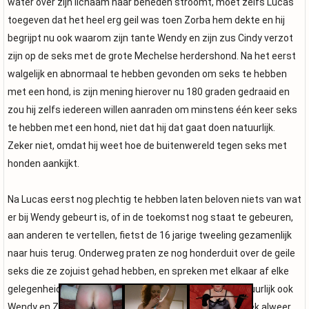
water over zijn lichaam naar beneden stroomt, moet zelfs Lucas
toegeven dat het heel erg geil was toen Zorba hem dekte en hij
begrijpt nu ook waarom zijn tante Wendy en zijn zus Cindy verzot
zijn op de seks met de grote Mechelse herdershond. Na het eerst
walgelijk en abnormaal te hebben gevonden om seks te hebben
met een hond, is zijn mening hierover nu 180 graden gedraaid en
zou hij zelfs iedereen willen aanraden om minstens één keer seks
te hebben met een hond, niet dat hij dat gaat doen natuurlijk.
Zeker niet, omdat hij weet hoe de buitenwereld tegen seks met
honden aankijkt.
Na Lucas eerst nog plechtig te hebben laten beloven niets van wat
er bij Wendy gebeurt is, of in de toekomst nog staat te gebeuren,
aan anderen te vertellen, fietst de 16 jarige tweeling gezamenlijk
naar huis terug. Onderweg praten ze nog honderduit over de geile
seks die ze zojuist gehad hebben, en spreken met elkaar af elke
gelegenheid aan te zullen grijpen om met elkaar, en natuurlijk ook
Wendy en Zorba te neuken. Lucas’ pik is door het gesprek alweer