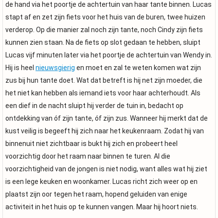
de hand via het poortje de achtertuin van haar tante binnen. Lucas
stapt af en zet zijn fiets voor het huis van de buren, twee huizen
verderop. Op die manier zal noch zijn tante, noch Cindy zijn fiets
kunnen zien staan. Na de fiets op slot gedaan te hebben, sluipt
Lucas vijf minuten later via het poortje de achtertuin van Wendy in.
Hij is heel
nieuwsgierig
en moet en zal te weten komen wat zijn
zus bij hun tante doet. Wat dat betreft is hij net zijn moeder, die
het niet kan hebben als iemand iets voor haar achterhoudt. Als
een dief in de nacht sluipt hij verder de tuin in, bedacht op
ontdekking van óf zijn tante, óf zijn zus. Wanneer hij merkt dat de
kust veilig is begeeft hij zich naar het keukenraam. Zodat hij van
binnenuit niet zichtbaar is bukt hij zich en probeert heel
voorzichtig door het raam naar binnen te turen. Al die
voorzichtigheid van de jongen is niet nodig, want alles wat hij ziet
is een lege keuken en woonkamer. Lucas richt zich weer op en
plaatst zijn oor tegen het raam, hopend geluiden van enige
activiteit in het huis op te kunnen vangen. Maar hij hoort niets.