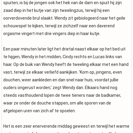
spuiten, is bij de jongen ook het hek van de dam en spuit hij zijn
zaad diep in het kutje van zijn tweelingzus, terwijl hij een
oorverdovende brul slaakt. Wendy zit gebiologeerd naar het geile
schouwspel te kijken, terwijl ze zichzelf naar een daverend
orgasme vingert met drie vingers diep in haar kutje.
Een paar minuten later ligt het drietal naast elkaar op het bed uit
te hijgen, Wendy in het midden, Cindy rechts en Lucas links van
haar. Op de buik van Wendy heeft de tweeling elkaar met een hand
vast, terwijl ze elkaar verliefd aankijken. ‘Kom op, jongens, even
douchen, weer aankleden en dan snel naar huis, voordat jullie
ouders ongerust worden,’ zegt Wendy dan. Elkaars hand nog
steeds vasthoudend lopen de twee tieners naar de badkamer,
waar ze onder de douche stappen, om alle sporen van de
afgelopen uren van zich af te spoelen.
Het is een zeer enerverende middag geweest en terwijl het warme