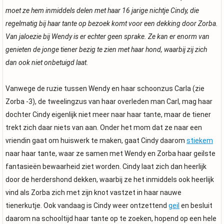
moet ze hem inmiddels delen met haar 16 jarige nichtje Cindy, die
regelmatig bij haar tante op bezoek komt voor een dekking door Zorba.
Van jaloezie bij Wendy is er echter geen sprake. Ze kan er enorm van
genieten de jonge tiener bezig te zien met haar hond, waarbij zij zich
dan ook niet onbetuigd laat.
Vanwege de ruzie tussen Wendy en haar schoonzus Carla (zie
Zorba -3), de tweelingzus van haar overleden man Carl, mag haar
dochter Cindy eigenlijk niet meer naar haar tante, maar de tiener
trekt zich daar niets van aan. Onder het mom dat ze naar een
vriendin gaat om huiswerk te maken, gaat Cindy daarom
stiekem
naar haar tante, waar ze samen met Wendy en Zorba haar geilste
fantasieën bewaarheid ziet worden. Cindy laat zich dan heerlijk
door de herdershond dekken, waarbij ze het inmiddels ook heerlijk
vind als Zorba zich met zijn knot vastzet in haar nauwe
tienerkutje. Ook vandaag is Cindy weer ontzettend
geil
en besluit
daarom na schooltijd haar tante op te zoeken, hopend op een hele