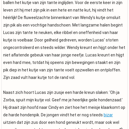
ballen het kutje van zijn tante inglijden. Voor de eerste keer in zijn
leven zit hij met zijn pik in een hete en natte kut, hij vindt het
héérlijk! De fluweelzachte binnenkant van Wendy’s kutje omsluit
zijn pik als een vochtige handschoen. Met langzame halen begint
Lucas zijn tante te neuken, elke ribbel en oneffenheid van haar
kutje is voelbaar. Door geilheid gedreven, worden Lucas’ stoten
ongecontroleerd en steeds wilder. Wendy kreunt en hijgt onder het
niet aflatende gebeuk van haar jonge neefje. Lucas kreunt en hijgt
even hard mee, totdat hij opeens zijn bewegingen staakt en zijn
pik diep in het kutje van zijn tante voelt opzwellen en ontploffen.
Zijn zaad vult haar kutje tot de rand vol.
Naast zich hoort Lucas zijn zusje een harde kreun slaken: ‘Oh ja
Zorba, spuit mijn kutje vol. Geef me je heerlijke geile hondenzaad.’
Hij draait zijn hoofd naar Cindy en ziet hoe het meisje klaarkomt op
de harde hondenpik. De jongen vindt het er nog steeds
bizar
uitzien dat zijn zus door een hond geneukt wordt, maar ook wel