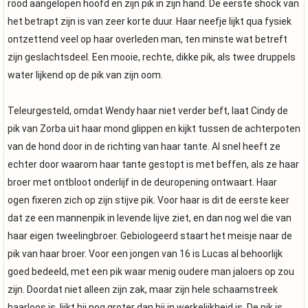
rood aangelopen hoofd en zijn pik in zijn hand. De eerste shock van
het betrapt zijn is van zeer korte duur. Haar neefje lijkt qua fysiek
ontzettend veel op haar overleden man, ten minste wat betreft
zijn geslachtsdeel. Een mooie, rechte, dikke pik, als twee druppels
water lijkend op de pik van zijn oom.
Teleurgesteld, omdat Wendy haar niet verder beft, laat Cindy de
pik van Zorba uit haar mond glippen en kijkt tussen de achterpoten
van de hond door in de richting van haar tante. Al snel heeft ze
echter door waarom haar tante gestopt is met beffen, als ze haar
broer met ontbloot onderlijf in de deuropening ontwaart. Haar
ogen fixeren zich op zijn stijve pik. Voor haar is dit de eerste keer
dat ze een mannenpik in levende lijve ziet, en dan nog wel die van
haar eigen tweelingbroer. Gebiologeerd staart het meisje naar de
pik van haar broer. Voor een jongen van 16 is Lucas al behoorlijk
goed bedeeld, met een pik waar menig oudere man jaloers op zou
zijn. Doordat niet alleen zijn zak, maar zijn hele schaamstreek
haarloos is, lijkt hij nog groter dan hij in werkelijkheid is. De pik is