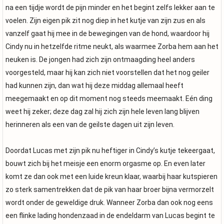
na een tijdje wordt de pijn minder en het begint zelfs lekker aan te
voelen. Zijn eigen pik zit nog diep in het kutje van zijn zus en als
vanzelf gaat hij mee in de bewegingen van de hond, waardoor hij
Cindy nu in hetzelfde ritme neukt, als waarmee Zorba hem aan het
neuken is. De jongen had zich zijn ontmaagding heel anders
voorgesteld, maar hij kan zich niet voorstellen dat het nog geiler
had kunnen zijn, dan wat hij deze middag allemaal heeft
meegemaakt en op dit moment nog steeds meemaakt. Eén ding
weet hij zeker; deze dag zal hij zich zijn hele leven lang blijven
herinneren als een van de geilste dagen uit zijn leven.
Doordat Lucas met zijn pik nu heftiger in Cindy’s kutje tekeergaat,
bouwt zich bij het meisje een enorm orgasme op. En even later
komt ze dan ook met een luide kreun klaar, waarbij haar kutspieren
zo sterk samentrekken dat de pik van haar broer bijna vermorzelt
wordt onder de geweldige druk. Wanneer Zorba dan ook nog eens
een flinke lading hondenzaad in de endeldarm van Lucas begint te