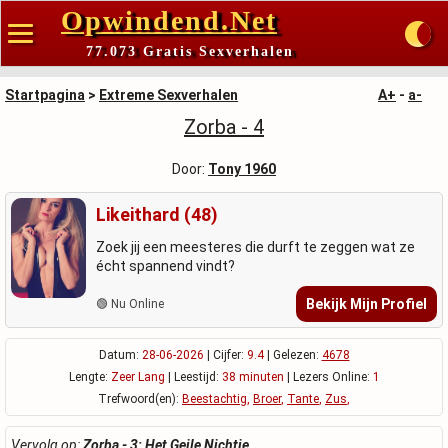
Opwindend.Net
77.073 Gratis Sexverhalen
Startpagina
>
Extreme Sexverhalen
A+
-
a-
Zorba - 4
Door:
Tony 1960
Likeithard (48)
Zoek jij een meesteres die durft te zeggen wat ze
écht spannend vindt?
Bekijk Mijn Profiel
🟢 Nu Online
Datum:
28-06-2026
| Cijfer:
9.4
| Gelezen:
4678
Lengte:
Zeer Lang
| Leestijd:
38 minuten
| Lezers Online:
1
Trefwoord(en):
Beestachtig
,
Broer
,
Tante
,
Zus
,
Vervolg op:
Zorba - 3: Het Geile Nichtje