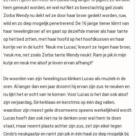
hem geneukt worden, en wel nu! Net zo beestachtig geil zoals
Zorba Wendy nu dekt wil ze door haar broer gedekt worden, ruw,
wild en zo diep mogelijk penetrerend. De 16 jarige tiener klimt van
haar tweelingbroer af en gaat op dezelfde manier als haar tante
op het bed zitten, met haar hoofd op het hoofdkussen en haar
kontje ver in de lucht. ‘Neuk me Lucas,’ kreunt ze tegen haar broer,
‘neuk me, net zoals Zorba tante Wendy neukt. Ram je pik in mijn
kutje en neuk me alsof je leven ervan afhangt!’
De woorden van zijn tweelingzus klinken Lucas als muziek in de
oren. Al langer dan een jaar droomt hij ervan zijn zus te neuken en
nu lijkt het er echt van te komen. Voor Lucas is het dan ook alsof
zijn verjaardag, Sinterklaas en kerstmis op één dag vallen,
waardoor zijn meest geile droomwens opeens werkelijkheid wordt.
Lucas hoeft dan ook niet na te denken over wat hem te doen
staat, maar neemt plaats achter zijn zus, zet zijn eikel tegen
Cindy’s neukgaatje en ramt zijn pik in één haal zo diep mogelijk bij