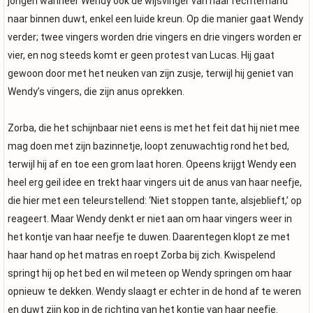
jongen wanneer Wendy ook de wijsvinger van haar rechterhand
naar binnen duwt, enkel een luide kreun. Op die manier gaat Wendy
verder; twee vingers worden drie vingers en drie vingers worden er
vier, en nog steeds komt er geen protest van Lucas. Hij gaat
gewoon door met het neuken van zijn zusje, terwijl hij geniet van
Wendy’s vingers, die zijn anus oprekken.
Zorba, die het schijnbaar niet eens is met het feit dat hij niet mee
mag doen met zijn bazinnetje, loopt zenuwachtig rond het bed,
terwijl hij af en toe een grom laat horen. Opeens krijgt Wendy een
heel erg geil idee en trekt haar vingers uit de anus van haar neefje,
die hier met een teleurstellend: ‘Niet stoppen tante, alsjeblieft,’ op
reageert. Maar Wendy denkt er niet aan om haar vingers weer in
het kontje van haar neefje te duwen. Daarentegen klopt ze met
haar hand op het matras en roept Zorba bij zich. Kwispelend
springt hij op het bed en wil meteen op Wendy springen om haar
opnieuw te dekken. Wendy slaagt er echter in de hond af te weren
en duwt zijn kop in de richting van het kontje van haar neefje.