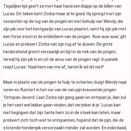
Tegelijkertijd geeft ze met haar hand een klapje op de billen van
Lucas. Dit teken kent Zorba maar al te goed. Hij springt met zijn
voorpoten op de rug van de jongen en met behulp van Wendy, die
zijn pik voor het kontgaatje van Lucas plaatst, ramt hij zijn pik met
een forse stoot in de endeldarm van de jongen. ‘Auw auw auw,’ gilt
Lucas en probeert Zorba van zijn rug af te duwen. De grote
herdershond gromt vervaarlijk en bijt in de nek van de jongen,
terwijl hij zijn pik in en uit de anus van de jongen ragt. In paniek
roept Lucas: ‘Haal hem van me af, tante! Ik wil dit niet!’
Maar in plaats van de jongen te hulp te schieten, buigt Wendy naar
voren en fluistert in het oor van de van pijn kreunende jongen:
‘Ontspan, lieverd. Laat Zorba zijn gang gaan en ontspan je, dan zul
je het vast wel lekker gaan vinden, dat verzeker ik je.’ Lucas kan
niet begrijpen dat zijn tante hem zo in de steek kan laten, maar
probeert zich toch wat te ontspannen, hopend dat de pijn, die de
stotende hondenpik veroorzaakt minder zal worden. En inderdaad,