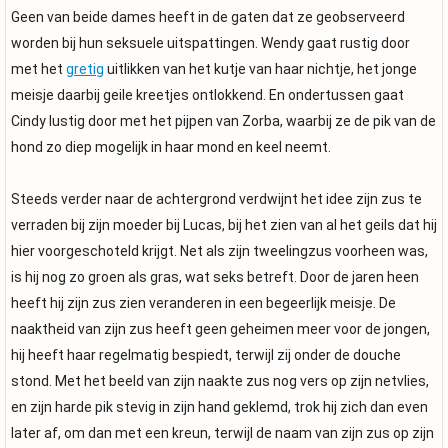
Geen van beide dames heeft in de gaten dat ze geobserveerd
worden bij hun seksuele uitspattingen. Wendy gaat rustig door
met het
gretig
uitlikken van het kutje van haar nichtje, het jonge
meisje daarbij geile kreetjes ontlokkend. En ondertussen gaat
Cindy lustig door met het pijpen van Zorba, waarbij ze de pik van de
hond zo diep mogelijk in haar mond en keel neemt.
Steeds verder naar de achtergrond verdwijnt het idee zijn zus te
verraden bij zijn moeder bij Lucas, bij het zien van al het geils dat hij
hier voorgeschoteld krijgt. Net als zijn tweelingzus voorheen was,
is hij nog zo groen als gras, wat seks betreft. Door de jaren heen
heeft hij zijn zus zien veranderen in een begeerlijk meisje. De
naaktheid van zijn zus heeft geen geheimen meer voor de jongen,
hij heeft haar regelmatig bespiedt, terwijl zij onder de douche
stond. Met het beeld van zijn naakte zus nog vers op zijn netvlies,
en zijn harde pik stevig in zijn hand geklemd, trok hij zich dan even
later af, om dan met een kreun, terwijl de naam van zijn zus op zijn