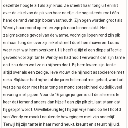
dezelfde hoogte zit als zijn kruis. Ze steekt haar tong uit en likt
over de eikel van de pik van haar neefje, die nog steeds met één
hand de rand van zijn boxer vasthoudt. Zijn ogen worden groot als
Wendy haar mond opent en zijn pik naar binnen slokt. Het
zaligmakende gevoel van de warme, vochtige lippen rond zijn pik
en haar tong die over zijn eikel streelt doet hem huiveren. Lucas
weet niet wat hem overkomt. Hij heeft altijd al een diepe affectie
gevoeld voor zijn tante Wendy en had nooit verwacht dat zijn tante
ooit zou doen wat ze nu bij hem doet. Bij hem kwam zijn tante
altijd over als een zedige, lieve vrouw, die hij nooit associeerde met
seks. Blijkbaar had hij het al die jaren helemaal mis gehad, want uit
wat ze nu doet met haar tong en mond spreekt heel duidelijk veel
ervaring met pijpen. Voor de 16 jarige jongen is dit de allereerste
keer dat iemand anders dan hijzelf aan zijn pik zit, laat staan dat
hij gepijpt wordt. Onwillekeurig legt hij zijn vrije hand op het hoofd
van Wendy en maakt neukende bewegingen met zijn onderlijf.
Terwijl hij zijn tante in haar mond neukt, kreunt en steunt hij luid.