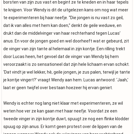
borsten van zijn zus vast en begint ze te kneden en in haar tepels
te knijpen. Voor Wendy is dit de uitgelezen kans om nog wat meer
te experimenteren bij haar neefje. “Die jongen is nu vast zo geil,
dat ik van alles met hem kan doen,” denkt de geile weduwe, en
drukt dan de middelvinger van haar rechterhand tegen Lucas’
anus. En voor de jongen goed en wel doorheeft wat er gebeurd, zit
de vinger van zijn tante al helemaal in zijn kontje. Een rilling trekt
door Lucas heen, het gevoel dat de vinger van Wendy bij hem
veroorzaakt is zo sensationeel dat zijn hele lichaam ervan schokt.
‘Dat vindt je wel lekker, hè, geile jongen, je zus palen, terwijl je tante
je kontje vingert?’ vraagt Wendy aan hem. Lucas antwoord: ‘Jaah,’
laat er geen twijfel over bestaan hoezeer hij ervan geniet.
Wendy is echter nog lang niet klaar met experimenteren, ze wil
weten hoe ver ze kan gaan met haar neefje. Voordat ze een
tweede vinger in zijn kontje duwt, spuugt ze nog een flinke klodder
spuug op zijn anus. Er komt geen protest over de lippen van de