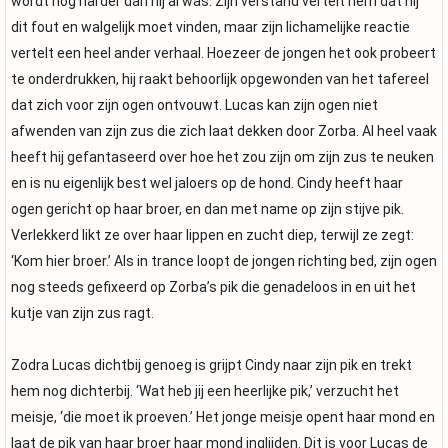
wordt nog harder dan hij al was. Zijn verstand vertelt hem dat hij
dit fout en walgelijk moet vinden, maar zijn lichamelijke reactie
vertelt een heel ander verhaal. Hoezeer de jongen het ook probeert
te onderdrukken, hij raakt behoorlijk opgewonden van het tafereel
dat zich voor zijn ogen ontvouwt. Lucas kan zijn ogen niet
afwenden van zijn zus die zich laat dekken door Zorba. Al heel vaak
heeft hij gefantaseerd over hoe het zou zijn om zijn zus te neuken
en is nu eigenlijk best wel jaloers op de hond. Cindy heeft haar
ogen gericht op haar broer, en dan met name op zijn stijve pik.
Verlekkerd likt ze over haar lippen en zucht diep, terwijl ze zegt:
‘Kom hier broer.’ Als in trance loopt de jongen richting bed, zijn ogen
nog steeds gefixeerd op Zorba’s pik die genadeloos in en uit het
kutje van zijn zus ragt.
Zodra Lucas dichtbij genoeg is grijpt Cindy naar zijn pik en trekt
hem nog dichterbij. ‘Wat heb jij een heerlijke pik,’ verzucht het
meisje, ‘die moet ik proeven.’ Het jonge meisje opent haar mond en
laat de pik van haar broer haar mond inglijden. Dit is voor Lucas de