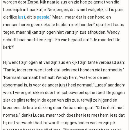
worden door Zorba. Kijk naar je zus en zie hoe ze geniet van die
hondenpik in haar kutje. Nee jongen, dit is niet walgelijk, dit is pure,
dierlijke
lust
, dit is
passie
.’ ‘Maar… maar dat is een hond, en
mensen horen geen seks te hebben met honden!’ sputtert Lucas
tegen, maar hij kan zijn ogen niet van zijn zus afhouden. Wendy
schudt haar hoofd en zegt: ‘En wie bepaalt dat? Je moeder? De
kerk?’
Hij wendt zijn ogen af van zijn zus en kijkt zijn tante verbaasd aan:
‘Tante, iedereen weet toch dat seks met honden niet normaal is.’
‘Normaal, normaal,’ herhaalt Wendy hem, ‘wat voor de een
abnormaal is, is voor de ander juist heel normaal.’ Lucas’ aandacht
wordt weer getrokken door het schouwspel op het bed. De jongen
ziet de glinstering in de ogen van zijn zus, terwijl ze hijgend en
kreunend de brute dekking door Zorba ondergaat. “Dit is écht niet
normaal,” denkt Lucas, maar toch doet het iets met hem, iets dat
hij niet verwacht had, hij wordt er opgewonden van en zijn pik