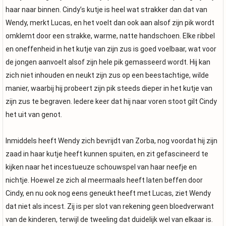
haar naar binnen. Cindy’s kutje is heel wat strakker dan dat van
Wendy, merkt Lucas, en het voelt dan ook aan alsof zijn pik wordt
omklemt door een strakke, warme, natte handschoen. Elke ribbel
en oneffenheid in het kutje van zijn zus is goed voelbaar, wat voor
de jongen aanvoelt alsof zijn hele pik gemasseerd wordt. Hij kan
zich niet inhouden en neukt zijn zus op een beestachtige, wilde
manier, waarbij hij probeert zijn pik steeds dieper in het kutje van
zijn zus te begraven. Iedere keer dat hij naar voren stoot gilt Cindy
het uit van genot.
Inmiddels heeft Wendy zich bevrijdt van Zorba, nog voordat hij zijn
zaad in haar kutje heeft kunnen spuiten, en zit gefascineerd te
kijken naar het incestueuze schouwspel van haar neefje en
nichtje. Hoewel ze zich al meermaals heeft laten beffen door
Cindy, en nu ook nog eens geneukt heeft met Lucas, ziet Wendy
dat niet als incest. Zij is per slot van rekening geen bloedverwant
van de kinderen, terwijl de tweeling dat duidelijk wel van elkaar is.