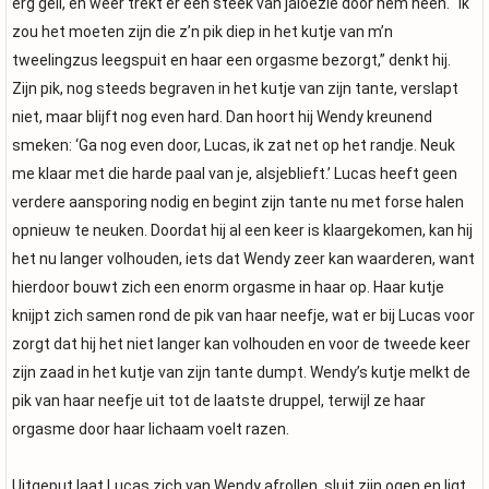
erg geil, en weer trekt er een steek van jaloezie door hem heen. “Ík
zou het moeten zijn die z’n pik diep in het kutje van m’n
tweelingzus leegspuit en haar een orgasme bezorgt,” denkt hij.
Zijn pik, nog steeds begraven in het kutje van zijn tante, verslapt
niet, maar blijft nog even hard. Dan hoort hij Wendy kreunend
smeken: ‘Ga nog even door, Lucas, ik zat net op het randje. Neuk
me klaar met die harde paal van je, alsjeblieft.’ Lucas heeft geen
verdere aansporing nodig en begint zijn tante nu met forse halen
opnieuw te neuken. Doordat hij al een keer is klaargekomen, kan hij
het nu langer volhouden, iets dat Wendy zeer kan waarderen, want
hierdoor bouwt zich een enorm orgasme in haar op. Haar kutje
knijpt zich samen rond de pik van haar neefje, wat er bij Lucas voor
zorgt dat hij het niet langer kan volhouden en voor de tweede keer
zijn zaad in het kutje van zijn tante dumpt. Wendy’s kutje melkt de
pik van haar neefje uit tot de laatste druppel, terwijl ze haar
orgasme door haar lichaam voelt razen.
Uitgeput laat Lucas zich van Wendy afrollen, sluit zijn ogen en ligt