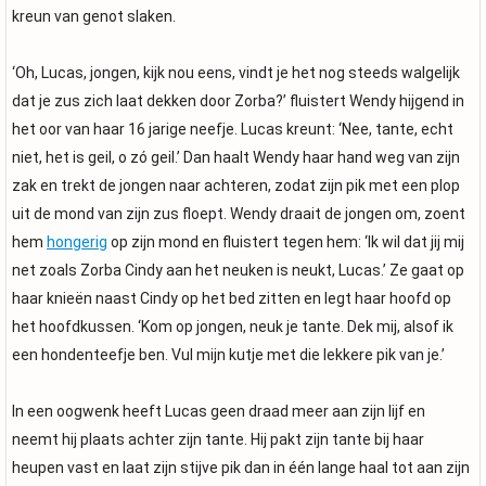
kreun van genot slaken.
‘Oh, Lucas, jongen, kijk nou eens, vindt je het nog steeds walgelijk
dat je zus zich laat dekken door Zorba?’ fluistert Wendy hijgend in
het oor van haar 16 jarige neefje. Lucas kreunt: ‘Nee, tante, echt
niet, het is geil, o zó geil.’ Dan haalt Wendy haar hand weg van zijn
zak en trekt de jongen naar achteren, zodat zijn pik met een plop
uit de mond van zijn zus floept. Wendy draait de jongen om, zoent
hem
hongerig
op zijn mond en fluistert tegen hem: ‘Ik wil dat jij mij
net zoals Zorba Cindy aan het neuken is neukt, Lucas.’ Ze gaat op
haar knieën naast Cindy op het bed zitten en legt haar hoofd op
het hoofdkussen. ‘Kom op jongen, neuk je tante. Dek mij, alsof ik
een hondenteefje ben. Vul mijn kutje met die lekkere pik van je.’
In een oogwenk heeft Lucas geen draad meer aan zijn lijf en
neemt hij plaats achter zijn tante. Hij pakt zijn tante bij haar
heupen vast en laat zijn stijve pik dan in één lange haal tot aan zijn