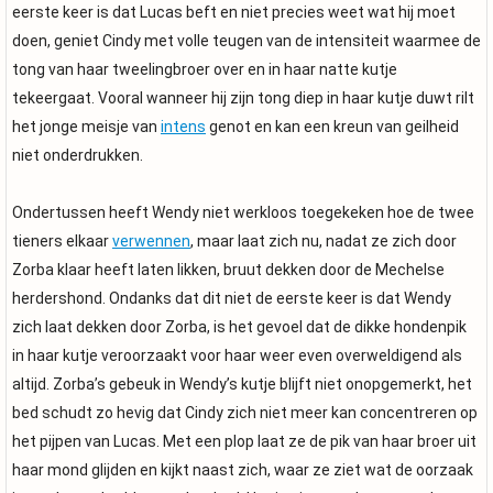
eerste keer is dat Lucas beft en niet precies weet wat hij moet
doen, geniet Cindy met volle teugen van de intensiteit waarmee de
tong van haar tweelingbroer over en in haar natte kutje
tekeergaat. Vooral wanneer hij zijn tong diep in haar kutje duwt rilt
het jonge meisje van
intens
genot en kan een kreun van geilheid
niet onderdrukken.
Ondertussen heeft Wendy niet werkloos toegekeken hoe de twee
tieners elkaar
verwennen
, maar laat zich nu, nadat ze zich door
Zorba klaar heeft laten likken, bruut dekken door de Mechelse
herdershond. Ondanks dat dit niet de eerste keer is dat Wendy
zich laat dekken door Zorba, is het gevoel dat de dikke hondenpik
in haar kutje veroorzaakt voor haar weer even overweldigend als
altijd. Zorba’s gebeuk in Wendy’s kutje blijft niet onopgemerkt, het
bed schudt zo hevig dat Cindy zich niet meer kan concentreren op
het pijpen van Lucas. Met een plop laat ze de pik van haar broer uit
haar mond glijden en kijkt naast zich, waar ze ziet wat de oorzaak