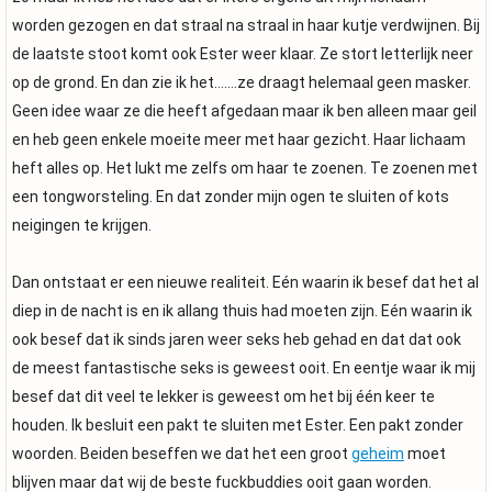
worden gezogen en dat straal na straal in haar kutje verdwijnen. Bij
de laatste stoot komt ook Ester weer klaar. Ze stort letterlijk neer
op de grond. En dan zie ik het…….ze draagt helemaal geen masker.
Geen idee waar ze die heeft afgedaan maar ik ben alleen maar geil
en heb geen enkele moeite meer met haar gezicht. Haar lichaam
heft alles op. Het lukt me zelfs om haar te zoenen. Te zoenen met
een tongworsteling. En dat zonder mijn ogen te sluiten of kots
neigingen te krijgen.
Dan ontstaat er een nieuwe realiteit. Eén waarin ik besef dat het al
diep in de nacht is en ik allang thuis had moeten zijn. Eén waarin ik
ook besef dat ik sinds jaren weer seks heb gehad en dat dat ook
de meest fantastische seks is geweest ooit. En eentje waar ik mij
besef dat dit veel te lekker is geweest om het bij één keer te
houden. Ik besluit een pakt te sluiten met Ester. Een pakt zonder
woorden. Beiden beseffen we dat het een groot
geheim
moet
blijven maar dat wij de beste fuckbuddies ooit gaan worden.