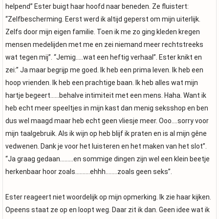
helpend” Ester buigt haar hoofd naar beneden. Ze fluistert:
“Zelfbescherming. Eerst werd ik altijd geperst om mijn uiterlijk.
Zelfs door mijn eigen familie. Toen ik me zo ging kleden kregen
mensen medelijden met me en zei niemand meer rechtstreeks
wat tegen mij”. “Jemig…..wat een heftig verhaal”. Ester knikt en
zei:” Ja maar begrijp me goed. Ik heb een prima leven. Ik heb een
hoop vrienden. Ik heb een prachtige baan. Ik heb alles wat mijn
hartje begeert……behalve intimiteit met een mens. Haha. Want ik
heb echt meer speeltjes in mijn kast dan menig seksshop en ben
dus wel maagd maar heb echt geen vliesje meer. Ooo….sorry voor
mijn taalgebruik. Als ik wijn op heb blijf ik praten en is al mijn gêne
vedwenen. Dank je voor het luisteren en het maken van het slot”.
“Ja graag gedaan………en sommige dingen zijn wel een klein beetje
herkenbaar hoor zoals……….ehhh……..zoals geen seks”.
Ester reageert niet woordelijk op mijn opmerking. Ik zie haar kijken.
Opeens staat ze op en loopt weg. Daar zit ik dan. Geen idee wat ik