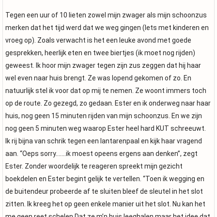
Tegen een uur of 10 lieten zowel mijn zwager als mijn schoonzus
merken dat het tijd werd dat we weg gingen (Iets met kinderen en
vroeg op). Zoals verwacht is het een leuke avond met goede
gesprekken, heerlijk eten en twee biertjes (ik moet nog rijden)
geweest. Ik hoor mijn zwager tegen zijn zus zeggen dat hij haar
wel even naar huis brengt. Ze was lopend gekomen of zo. En
natuurlijk stel ik voor dat op mij te nemen. Ze woont immers toch
op de route. Zo gezegd, zo gedaan. Ester en ik onderweg naar haar
huis, nog geen 15 minuten rijden van mijn schoonzus. En we zijn
nog geen 5 minuten weg waarop Ester heel hard KUT schreeuwt.
Ik rij bijna van schrik tegen een lantarenpaal en kijk haar vragend
aan. “Oeps sorry…….ik moest opeens ergens aan denken”, zegt
Ester. Zonder woordelijk te reageren spreekt mijn gezicht
boekdelen en Ester begint gelijk te vertellen. “Toen ik wegging en
de buitendeur probeerde af te sluiten bleef de sleutel in het slot
zitten. Ik kreeg het op geen enkele manier uit het slot. Nu kan het
me geen reet schelen Dat ze m’n huis leeghalen maar het idee dat