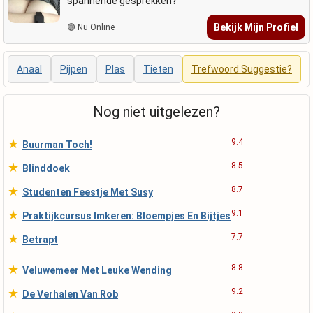
spannende gesprekken?
Bekijk Mijn Profiel
🟢 Nu Online
Anaal
Pijpen
Plas
Tieten
Trefwoord Suggestie?
Nog niet uitgelezen?
★
9.4
Buurman Toch!
★
8.5
Blinddoek
★
8.7
Studenten Feestje Met Susy
★
9.1
Praktijkcursus Imkeren: Bloempjes En Bijtjes
★
7.7
Betrapt
★
8.8
Veluwemeer Met Leuke Wending
★
9.2
De Verhalen Van Rob