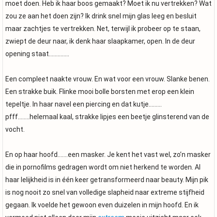
moet doen. Heb ik haar boos gemaakt? Moet ik nu vertrekken? Wat
zou ze aan het doen zijn? Ik drink snel mijn glas leeg en besluit
maar zachtjes te vertrekken. Net, terwijl ik probeer op te staan,
zwiept de deur naar, ik denk haar slaapkamer, open. In de deur
opening staat…………..
Een compleet naakte vrouw. En wat voor een vrouw. Slanke benen.
Een strakke buik. Flinke mooi bolle borsten met erop een klein
tepeltje. In haar navel een piercing en dat kutje………
pfff……..helemaal kaal, strakke lipjes een beetje glinsterend van de
vocht.
En op haar hoofd…….een masker. Je kent het vast wel, zo’n masker
die in pornofilms gedragen wordt om niet herkend te worden. Al
haar lelijkheid is in één keer getransformeerd naar beauty. Mijn pik
is nog nooit zo snel van volledige slapheid naar extreme stijfheid
gegaan. Ik voelde het gewoon even duizelen in mijn hoofd. En ik