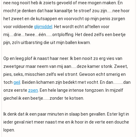
nee nog nooit heb ik zoiets gevoeld of mee mogen maken. En
mocht je denken dat haar kanaaltje te stroef zou zijn……nee hoor
het zweet en de kutsappen en voorvocht op mijn penis zorgen
voor voldoende
glijmiddel
. Het wordt echt aftellen voor
mij…..drie….twee….één…….ontploffing. Het deed zelfs een beetje
pijn, zo’n uitbarsting die uit mijn ballen kwam.
Op en leeg plof ik naast haar neer. Ik ben nooit zo erg vies van
zweetgeur maar neem van mij aan……deze kamer stonk. Zweet,
pies, seks, misschien zelfs wel stront. Gewoon echt smerig en
toch
geil
. Beiden lichamen zijn bedekt met vocht. En dan………..dan
onze eerste
zoen
. Een hele lange intense tongzoen. In mijzelf
giechel ik een beetje…….zonder te kotsen.
Ik denk dat ik een paar minuten in slaap ben gevallen. Ester ligt in
ieder geval niet meer naast me en ik hoor in de verte een douche
lopen.