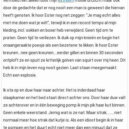
vermoed niet alleen door mijn
extreem
mooie uitzicht maar ook
door de gedachte dat er nog nooit een man is geweest die hiervan
heeft genoten. Ik hoor Ester nog net zeggen: “Je mag echt alles
met me doen wat je wilt”, terwijl ik in een record tempo al mijn
kleding, incl. sokken en boxer heb verwijderd. Geen tijd om te
praten. Geen tijd te verliezen. Ik duik op mijn knieën en begin het
onaangeraakte poesje als een bezetene te likken. Ik hoor Ester
kreunen…nee geen kreunen….eerder gillen en binnen 30 seconden
ontploft ze en spuit ze letterlijk golven van squirt over mij heen. Dit
heb ik in mijn leven nog nooit gezien. Laat staan meegemaakt.
Echt een explosie.
Ik sta op en duw haar naar achter. Het is inderdaad haar
slaapkamer en het bed staat direct achter ons. Door haar duw valt
ze achterover en in één beweging pomp ik mijn pik haar kut binnen.
Geen enkele weerstand. Jemig wat is ze nat. Maar strak………niet
normaal meer hoe strak dat kutje is. Als een idioot begin ik in haar
te pompen en het duurt echt niet meer dan een minuut dat ze