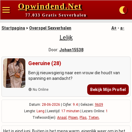
Opwindend.Net
77.033 Gratis Sexverhalen
Startpagina
>
Overspel Sexverhalen
A+
-
a-
Lelijk
Door:
Johan15538
Geeruine (28)
Ben jij nieuwsgierig naar een vrouw die houdt van
spanning en aandacht?
Bekijk Mijn Profiel
🟢 Nu Online
Datum:
28-06-2026
| Cijfer:
9.4
| Gelezen:
9609
Lengte:
Lang
| Leestijd:
17 minuten
| Lezers Online:
1
Trefwoord(en):
Anaal
,
Pijpen
,
Plas
,
Tieten
,
Het is eind juni. Buiten is het mega warm, eigenlijk weer om in het