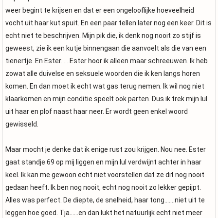
weer begint te krijsen en dat er een ongelooflijke hoeveelheid
vocht uit haar kut spuit. En een paar tellen later nog een keer. Dit is
echt niet te beschrijven. Mijn pik die, ik denk nog nooit zo stijf is
geweest, zie ik een kutje binnengaan die aanvoelt als die van een
tienertje. En Ester……Ester hoor ik alleen maar schreeuwen. Ik heb
zowat alle duivelse en seksuele woorden die ik ken langs horen
komen. En dan moet ik echt wat gas terug nemen. Ik wil nog niet
klaarkomen en mijn conditie speelt ook parten. Dus ik trek mijn lul
uit haar en plof naast haar neer. Er wordt geen enkel woord
gewisseld.
Maar mocht je denke dat ik enige rust zou krijgen. Nou nee. Ester
gaat standje 69 op mij liggen en mijn lul verdwijnt achter in haar
keel. Ik kan me gewoon echt niet voorstellen dat ze dit nog nooit
gedaan heeft. Ik ben nog nooit, echt nog nooit zo lekker gepijpt.
Alles was perfect. De diepte, de snelheid, haar tong…….niet uit te
leggen hoe goed. Tja……en dan lukt het natuurlijk echt niet meer