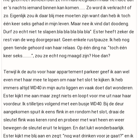
er ’s nachts iemand binnen kan komen……. Zo word ik verkracht of
zo. Eigenlijk zou ik daar blij mee moeten zijn want dan heb ik toch
één keer seks gehad in mijn leven. Maar nee ik vind dat doodeng.
Durf zo echt niet te slapen.bla bla bla bla bla”. Ester heeft zeker de
rest van de weg doorgepraat. Geen enkele rustpauze. Ik heb nog
geen tiende gehoord van haar relaas. Op één ding na: “toch één
keer seks……….”, zou ze echt nog maagd zijn? Hoe dan?
Terwijl ik de auto voor haar appartement parkeer geef ik aan wel
even met haar mee te lopen om naar het slot te kijken. Ik heb
immers altijd WD40 in mijn auto liggen en vaak doet dat wonderen.
Ester kijkt me aan maar zegt niets en loopt voor me uit naar haar
voordeur. Ik stilletjes volgend met een busje WD40. Bij de deur
aangekomen spuit ik eens flink in en rondom het slot, draai de
sleutel flink was keren rond en probeer met wat heen en weer
bewegen de sleutel eruit te krijgen. En dat lukt wonderbaarlijk.
Ester kijkt me blij aan en zegt: ”nog wat drinken voor je gaat?” en ik