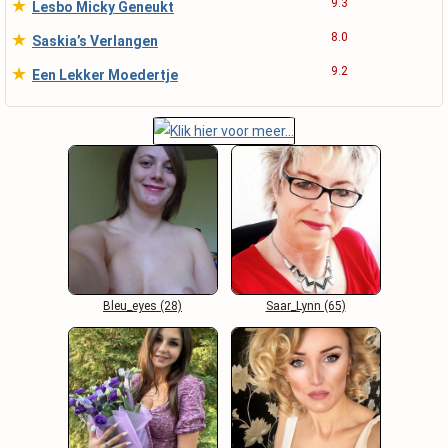
★
9.3
Lesbo Micky Geneukt
★
8.0
Saskia’s Verlangen
★
9.2
Een Lekker Moedertje
Bleu_eyes (28)
Saar_Lynn (65)