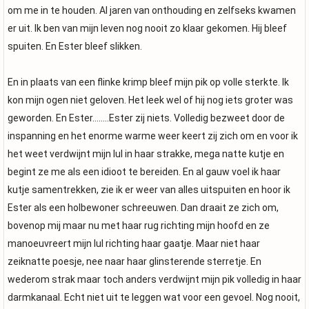
om me in te houden. Al jaren van onthouding en zelfseks kwamen
er uit. Ik ben van mijn leven nog nooit zo klaar gekomen. Hij bleef
spuiten. En Ester bleef slikken.
En in plaats van een flinke krimp bleef mijn pik op volle sterkte. Ik
kon mijn ogen niet geloven. Het leek wel of hij nog iets groter was
geworden. En Ester……..Ester zij niets. Volledig bezweet door de
inspanning en het enorme warme weer keert zij zich om en voor ik
het weet verdwijnt mijn lul in haar strakke, mega natte kutje en
begint ze me als een idioot te bereiden. En al gauw voel ik haar
kutje samentrekken, zie ik er weer van alles uitspuiten en hoor ik
Ester als een holbewoner schreeuwen. Dan draait ze zich om,
bovenop mij maar nu met haar rug richting mijn hoofd en ze
manoeuvreert mijn lul richting haar gaatje. Maar niet haar
zeiknatte poesje, nee naar haar glinsterende sterretje. En
wederom strak maar toch anders verdwijnt mijn pik volledig in haar
darmkanaal. Echt niet uit te leggen wat voor een gevoel. Nog nooit,