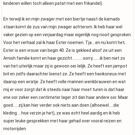
kinderen willen toch alleen patat met een frikandel).
En terwijl ik en mijn zwager met een biertje naast de kamado
staan komt de zus van mijn zwager achterom. Ik heb haar wel
vaker gezien op een verjaardag maar eigenlijk nog nooit gesproken.
Voor het verhaal zal ik haar Ester noemen. Tja….en nu komt het;
Ester is een vrouw van begin 40. Ze is gekleed alsof ze uit een
Amish familie komt en haar gezicht…………sorry……..ik ben niet zo
van het uiterlijk maar zij is gewoon oer lelijk. Ze heeft een jampot
bril en zelfs daarachter loenst ze. Ze heeft een haviksneus met
daarop een wratje. Ze heeft volle mannen wenkbrauwen en wat
mij er voor zorgt dat ik steeds naar haar moet turen is dat haar
ene oor zeker een centimeter lager zit dan haar andere oor. Maar
goed……zij kan hier verder ook niets aan doen (alhoewel…..die
kleding…..hoe verzin je het), ze was echt heel aardig en ik heb
super leuke gesprekken met haar gehad over vooral reizen en
motorrijden.