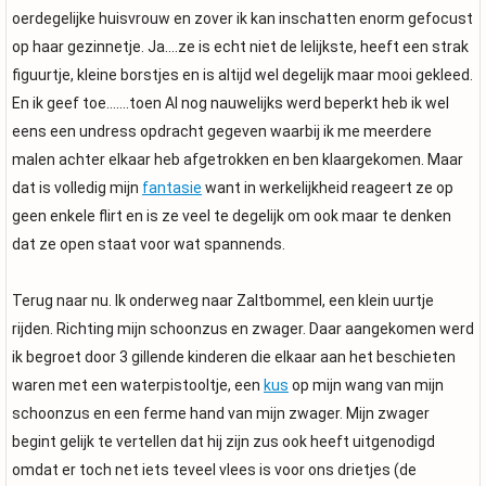
oerdegelijke huisvrouw en zover ik kan inschatten enorm gefocust
op haar gezinnetje. Ja….ze is echt niet de lelijkste, heeft een strak
figuurtje, kleine borstjes en is altijd wel degelijk maar mooi gekleed.
En ik geef toe…….toen AI nog nauwelijks werd beperkt heb ik wel
eens een undress opdracht gegeven waarbij ik me meerdere
malen achter elkaar heb afgetrokken en ben klaargekomen. Maar
dat is volledig mijn
fantasie
want in werkelijkheid reageert ze op
geen enkele flirt en is ze veel te degelijk om ook maar te denken
dat ze open staat voor wat spannends.
Terug naar nu. Ik onderweg naar Zaltbommel, een klein uurtje
rijden. Richting mijn schoonzus en zwager. Daar aangekomen werd
ik begroet door 3 gillende kinderen die elkaar aan het beschieten
waren met een waterpistooltje, een
kus
op mijn wang van mijn
schoonzus en een ferme hand van mijn zwager. Mijn zwager
begint gelijk te vertellen dat hij zijn zus ook heeft uitgenodigd
omdat er toch net iets teveel vlees is voor ons drietjes (de