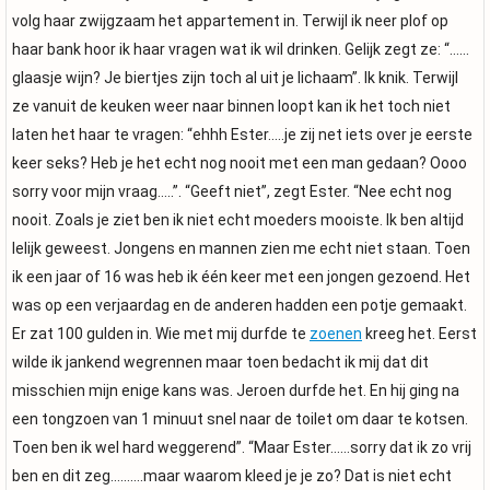
volg haar zwijgzaam het appartement in. Terwijl ik neer plof op
haar bank hoor ik haar vragen wat ik wil drinken. Gelijk zegt ze: “……
glaasje wijn? Je biertjes zijn toch al uit je lichaam”. Ik knik. Terwijl
ze vanuit de keuken weer naar binnen loopt kan ik het toch niet
laten het haar te vragen: “ehhh Ester…..je zij net iets over je eerste
keer seks? Heb je het echt nog nooit met een man gedaan? Oooo
sorry voor mijn vraag…..”. “Geeft niet”, zegt Ester. “Nee echt nog
nooit. Zoals je ziet ben ik niet echt moeders mooiste. Ik ben altijd
lelijk geweest. Jongens en mannen zien me echt niet staan. Toen
ik een jaar of 16 was heb ik één keer met een jongen gezoend. Het
was op een verjaardag en de anderen hadden een potje gemaakt.
Er zat 100 gulden in. Wie met mij durfde te
zoenen
kreeg het. Eerst
wilde ik jankend wegrennen maar toen bedacht ik mij dat dit
misschien mijn enige kans was. Jeroen durfde het. En hij ging na
een tongzoen van 1 minuut snel naar de toilet om daar te kotsen.
Toen ben ik wel hard weggerend”. “Maar Ester……sorry dat ik zo vrij
ben en dit zeg……….maar waarom kleed je je zo? Dat is niet echt