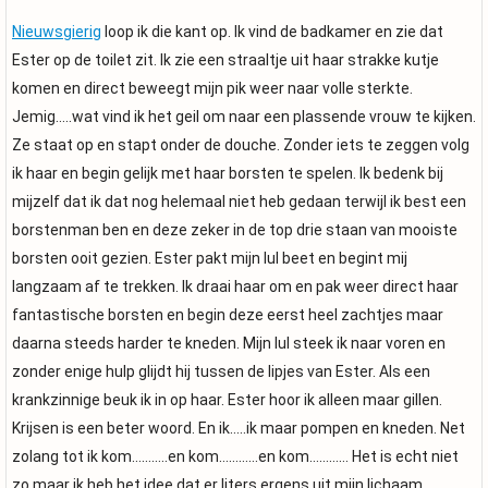
Nieuwsgierig
loop ik die kant op. Ik vind de badkamer en zie dat
Ester op de toilet zit. Ik zie een straaltje uit haar strakke kutje
komen en direct beweegt mijn pik weer naar volle sterkte.
Jemig…..wat vind ik het geil om naar een plassende vrouw te kijken.
Ze staat op en stapt onder de douche. Zonder iets te zeggen volg
ik haar en begin gelijk met haar borsten te spelen. Ik bedenk bij
mijzelf dat ik dat nog helemaal niet heb gedaan terwijl ik best een
borstenman ben en deze zeker in de top drie staan van mooiste
borsten ooit gezien. Ester pakt mijn lul beet en begint mij
langzaam af te trekken. Ik draai haar om en pak weer direct haar
fantastische borsten en begin deze eerst heel zachtjes maar
daarna steeds harder te kneden. Mijn lul steek ik naar voren en
zonder enige hulp glijdt hij tussen de lipjes van Ester. Als een
krankzinnige beuk ik in op haar. Ester hoor ik alleen maar gillen.
Krijsen is een beter woord. En ik…..ik maar pompen en kneden. Net
zolang tot ik kom………..en kom…………en kom………… Het is echt niet
zo maar ik heb het idee dat er liters ergens uit mijn lichaam