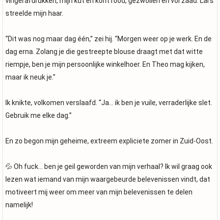
vingerafdrukken, mijn kut en kont rood, gezwollen en vol zaad. Lars
streelde mijn haar.
“Dit was nog maar dag één,” zei hij. “Morgen weer op je werk. En de
dag erna. Zolang je die gestreepte blouse draagt met dat witte
riempje, ben je mijn persoonlijke winkelhoer. En Theo mag kijken,
maar ik neuk je.”
Ik knikte, volkomen verslaafd. “Ja… ik ben je vuile, verraderlijke slet.
Gebruik me elke dag.”
En zo begon mijn geheime, extreem expliciete zomer in Zuid-Oost.
💦 Oh fuck… ben je geil geworden van mijn verhaal? Ik wil graag ook
lezen wat iemand van mijn waargebeurde belevenissen vindt, dat
motiveert mij weer om meer van mijn belevenissen te delen
namelijk!