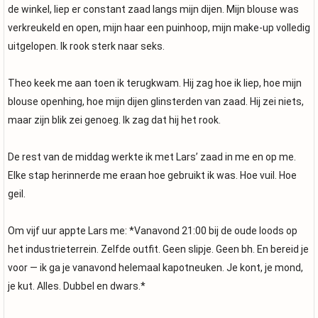
de winkel, liep er constant zaad langs mijn dijen. Mijn blouse was
verkreukeld en open, mijn haar een puinhoop, mijn make-up volledig
uitgelopen. Ik rook sterk naar seks.
Theo keek me aan toen ik terugkwam. Hij zag hoe ik liep, hoe mijn
blouse openhing, hoe mijn dijen glinsterden van zaad. Hij zei niets,
maar zijn blik zei genoeg. Ik zag dat hij het rook.
De rest van de middag werkte ik met Lars’ zaad in me en op me.
Elke stap herinnerde me eraan hoe gebruikt ik was. Hoe vuil. Hoe
geil.
Om vijf uur appte Lars me: *Vanavond 21:00 bij de oude loods op
het industrieterrein. Zelfde outfit. Geen slipje. Geen bh. En bereid je
voor — ik ga je vanavond helemaal kapotneuken. Je kont, je mond,
je kut. Alles. Dubbel en dwars.*