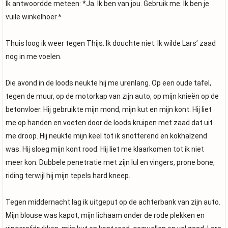
Ik antwoordde meteen: *Ja. Ik ben van jou. Gebruik me. Ik ben je
vuile winkelhoer.*
Thuis loog ik weer tegen Thijs. Ik douchte niet. Ik wilde Lars’ zaad
nog in me voelen.
Die avond in de loods neukte hij me urenlang. Op een oude tafel,
tegen de muur, op de motorkap van zijn auto, op mijn knieën op de
betonvloer. Hij gebruikte mijn mond, mijn kut en mijn kont. Hij liet
me op handen en voeten door de loods kruipen met zaad dat uit
me droop. Hij neukte mijn keel tot ik snotterend en kokhalzend
was. Hij sloeg mijn kont rood. Hij liet me klaarkomen tot ik niet
meer kon. Dubbele penetratie met zijn lul en vingers, prone bone,
riding terwijl hij mijn tepels hard kneep.
Tegen middernacht lag ik uitgeput op de achterbank van zijn auto.
Mijn blouse was kapot, mijn lichaam onder de rode plekken en