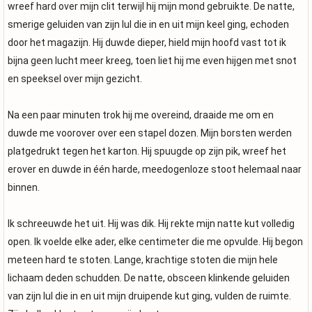
wreef hard over mijn clit terwijl hij mijn mond gebruikte. De natte,
smerige geluiden van zijn lul die in en uit mijn keel ging, echoden
door het magazijn. Hij duwde dieper, hield mijn hoofd vast tot ik
bijna geen lucht meer kreeg, toen liet hij me even hijgen met snot
en speeksel over mijn gezicht.
Na een paar minuten trok hij me overeind, draaide me om en
duwde me voorover over een stapel dozen. Mijn borsten werden
platgedrukt tegen het karton. Hij spuugde op zijn pik, wreef het
erover en duwde in één harde, meedogenloze stoot helemaal naar
binnen.
Ik schreeuwde het uit. Hij was dik. Hij rekte mijn natte kut volledig
open. Ik voelde elke ader, elke centimeter die me opvulde. Hij begon
meteen hard te stoten. Lange, krachtige stoten die mijn hele
lichaam deden schudden. De natte, obsceen klinkende geluiden
van zijn lul die in en uit mijn druipende kut ging, vulden de ruimte.