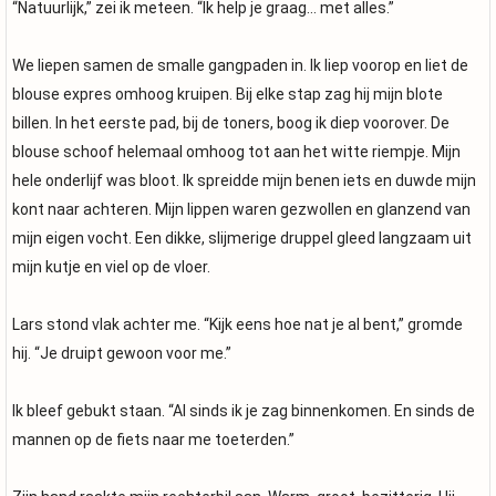
“Natuurlijk,” zei ik meteen. “Ik help je graag… met alles.”
We liepen samen de smalle gangpaden in. Ik liep voorop en liet de
blouse expres omhoog kruipen. Bij elke stap zag hij mijn blote
billen. In het eerste pad, bij de toners, boog ik diep voorover. De
blouse schoof helemaal omhoog tot aan het witte riempje. Mijn
hele onderlijf was bloot. Ik spreidde mijn benen iets en duwde mijn
kont naar achteren. Mijn lippen waren gezwollen en glanzend van
mijn eigen vocht. Een dikke, slijmerige druppel gleed langzaam uit
mijn kutje en viel op de vloer.
Lars stond vlak achter me. “Kijk eens hoe nat je al bent,” gromde
hij. “Je druipt gewoon voor me.”
Ik bleef gebukt staan. “Al sinds ik je zag binnenkomen. En sinds de
mannen op de fiets naar me toeterden.”