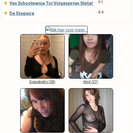
★
9.1
Van Schoolmeisje Tot Volgespoten Sletje!
★
8.4
De Stagiaire
DoerakjeDo (28)
Kiml (27)