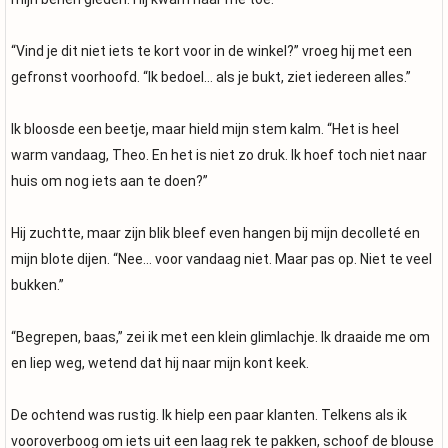
“Vind je dit niet iets te kort voor in de winkel?” vroeg hij met een
gefronst voorhoofd. “Ik bedoel… als je bukt, ziet iedereen alles.”
Ik bloosde een beetje, maar hield mijn stem kalm. “Het is heel
warm vandaag, Theo. En het is niet zo druk. Ik hoef toch niet naar
huis om nog iets aan te doen?”
Hij zuchtte, maar zijn blik bleef even hangen bij mijn decolleté en
mijn blote dijen. “Nee… voor vandaag niet. Maar pas op. Niet te veel
bukken.”
“Begrepen, baas,” zei ik met een klein glimlachje. Ik draaide me om
en liep weg, wetend dat hij naar mijn kont keek.
De ochtend was rustig. Ik hielp een paar klanten. Telkens als ik
vooroverboog om iets uit een laag rek te pakken, schoof de blouse