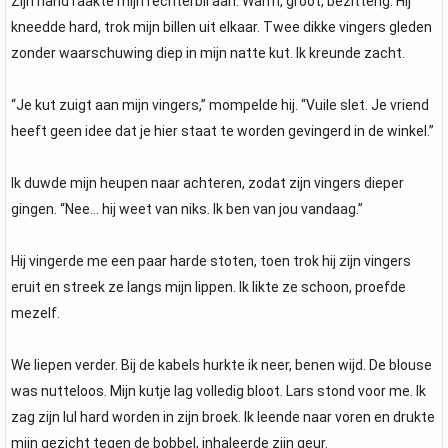
Zijn hand raakte mijn rechterbil aan. Warm, groot, bezitterig. Hij
kneedde hard, trok mijn billen uit elkaar. Twee dikke vingers gleden
zonder waarschuwing diep in mijn natte kut. Ik kreunde zacht.
“Je kut zuigt aan mijn vingers,” mompelde hij. “Vuile slet. Je vriend
heeft geen idee dat je hier staat te worden gevingerd in de winkel.”
Ik duwde mijn heupen naar achteren, zodat zijn vingers dieper
gingen. “Nee… hij weet van niks. Ik ben van jou vandaag.”
Hij vingerde me een paar harde stoten, toen trok hij zijn vingers
eruit en streek ze langs mijn lippen. Ik likte ze schoon, proefde
mezelf.
We liepen verder. Bij de kabels hurkte ik neer, benen wijd. De blouse
was nutteloos. Mijn kutje lag volledig bloot. Lars stond voor me. Ik
zag zijn lul hard worden in zijn broek. Ik leende naar voren en drukte
mijn gezicht tegen de bobbel, inhaleerde zijn geur.