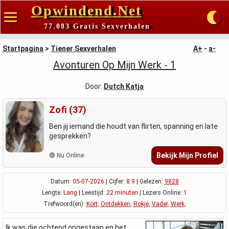
Opwindend.Net
77.083 Gratis Sexverhalen
Startpagina
>
Tiener Sexverhalen
A+
-
a-
Avonturen Op Mijn Werk - 1
Door:
Dutch Katja
Zofi (37)
Ben jij iemand die houdt van flirten, spanning en late
gesprekken?
Bekijk Mijn Profiel
🟢 Nu Online
Datum:
05-07-2026
| Cijfer:
8.9
| Gelezen:
9828
Lengte:
Lang
| Leestijd:
22 minuten
| Lezers Online:
1
Trefwoord(en):
Kort
,
Ontdekken
,
Rokje
,
Vader
,
Werk
,
Ik was die ochtend opgestaan en het