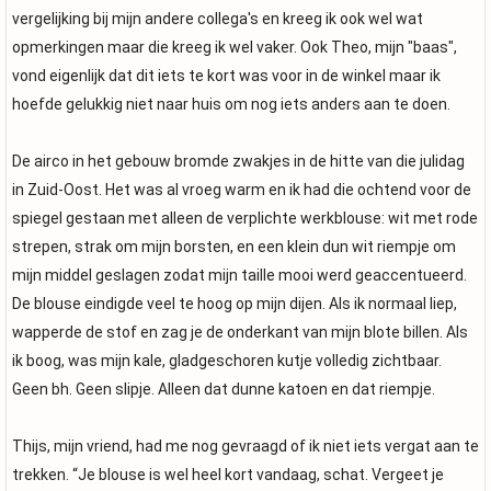
vergelijking bij mijn andere collega's en kreeg ik ook wel wat
opmerkingen maar die kreeg ik wel vaker. Ook Theo, mijn "baas",
vond eigenlijk dat dit iets te kort was voor in de winkel maar ik
hoefde gelukkig niet naar huis om nog iets anders aan te doen.
De airco in het gebouw bromde zwakjes in de hitte van die julidag
in Zuid-Oost. Het was al vroeg warm en ik had die ochtend voor de
spiegel gestaan met alleen de verplichte werkblouse: wit met rode
strepen, strak om mijn borsten, en een klein dun wit riempje om
mijn middel geslagen zodat mijn taille mooi werd geaccentueerd.
De blouse eindigde veel te hoog op mijn dijen. Als ik normaal liep,
wapperde de stof en zag je de onderkant van mijn blote billen. Als
ik boog, was mijn kale, gladgeschoren kutje volledig zichtbaar.
Geen bh. Geen slipje. Alleen dat dunne katoen en dat riempje.
Thijs, mijn vriend, had me nog gevraagd of ik niet iets vergat aan te
trekken. “Je blouse is wel heel kort vandaag, schat. Vergeet je