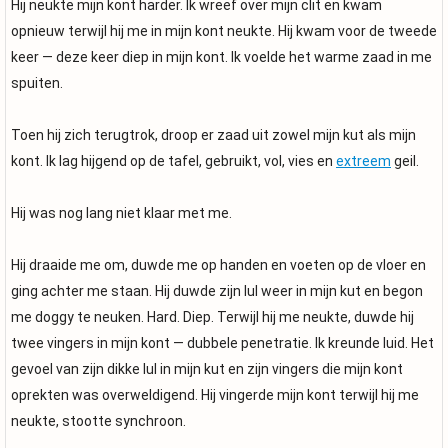
Hij neukte mijn kont harder. Ik wreef over mijn clit en kwam
opnieuw terwijl hij me in mijn kont neukte. Hij kwam voor de tweede
keer — deze keer diep in mijn kont. Ik voelde het warme zaad in me
spuiten.
Toen hij zich terugtrok, droop er zaad uit zowel mijn kut als mijn
kont. Ik lag hijgend op de tafel, gebruikt, vol, vies en
extreem
geil.
Hij was nog lang niet klaar met me.
Hij draaide me om, duwde me op handen en voeten op de vloer en
ging achter me staan. Hij duwde zijn lul weer in mijn kut en begon
me doggy te neuken. Hard. Diep. Terwijl hij me neukte, duwde hij
twee vingers in mijn kont — dubbele penetratie. Ik kreunde luid. Het
gevoel van zijn dikke lul in mijn kut en zijn vingers die mijn kont
oprekten was overweldigend. Hij vingerde mijn kont terwijl hij me
neukte, stootte synchroon.