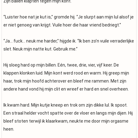
Zijn ballen klapten tegen mijn kont.
“Luister hoe nat je kut is,” gromde hij. “Je slurpt aan mijn lul alsof je
er niet genoeg van krijgt. Vuile hoer die haar vriend bedriegt.”
“Ja… fuck… neuk me harder,” hijgde ik. “Ik ben zo’n vuile verraderlijke
slet. Neuk mijn natte kut. Gebruik me.”
Hij sloeg hard op mijn billen. Eén, twee, drie, vier, vijf keer. De
klappen klonken luid. Mijn kont werd rood en warm. Hij greep mijn
haar, trok mijn hoofd achterover en bleef me rammen. Met zijn
andere hand vond hij mijn clit en wreef er hard en snel overheen.
Ik kwam hard. Mijn kutje kneep en trok om zijn dikke lul. Ik spoot.
Een straal helder vocht spatte over de vloer en langs mijn dijen. Hij
bleef stoten terwijl ik klaarkwam, neukte me door mijn orgasme
heen.