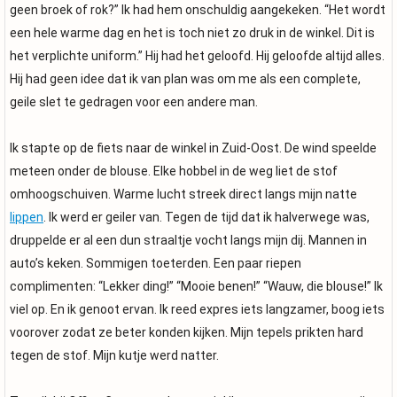
geen broek of rok?” Ik had hem onschuldig aangekeken. “Het wordt
een hele warme dag en het is toch niet zo druk in de winkel. Dit is
het verplichte uniform.” Hij had het geloofd. Hij geloofde altijd alles.
Hij had geen idee dat ik van plan was om me als een complete,
geile slet te gedragen voor een andere man.
Ik stapte op de fiets naar de winkel in Zuid-Oost. De wind speelde
meteen onder de blouse. Elke hobbel in de weg liet de stof
omhoogschuiven. Warme lucht streek direct langs mijn natte
lippen
. Ik werd er geiler van. Tegen de tijd dat ik halverwege was,
druppelde er al een dun straaltje vocht langs mijn dij. Mannen in
auto’s keken. Sommigen toeterden. Een paar riepen
complimenten: “Lekker ding!” “Mooie benen!” “Wauw, die blouse!” Ik
viel op. En ik genoot ervan. Ik reed expres iets langzamer, boog iets
voorover zodat ze beter konden kijken. Mijn tepels prikten hard
tegen de stof. Mijn kutje werd natter.