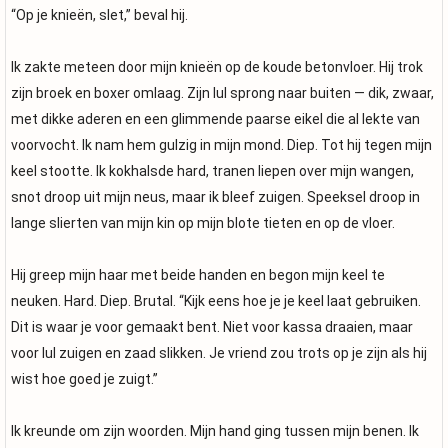
“Op je knieën, slet,” beval hij.
Ik zakte meteen door mijn knieën op de koude betonvloer. Hij trok
zijn broek en boxer omlaag. Zijn lul sprong naar buiten — dik, zwaar,
met dikke aderen en een glimmende paarse eikel die al lekte van
voorvocht. Ik nam hem gulzig in mijn mond. Diep. Tot hij tegen mijn
keel stootte. Ik kokhalsde hard, tranen liepen over mijn wangen,
snot droop uit mijn neus, maar ik bleef zuigen. Speeksel droop in
lange slierten van mijn kin op mijn blote tieten en op de vloer.
Hij greep mijn haar met beide handen en begon mijn keel te
neuken. Hard. Diep. Brutal. “Kijk eens hoe je je keel laat gebruiken.
Dit is waar je voor gemaakt bent. Niet voor kassa draaien, maar
voor lul zuigen en zaad slikken. Je vriend zou trots op je zijn als hij
wist hoe goed je zuigt.”
Ik kreunde om zijn woorden. Mijn hand ging tussen mijn benen. Ik