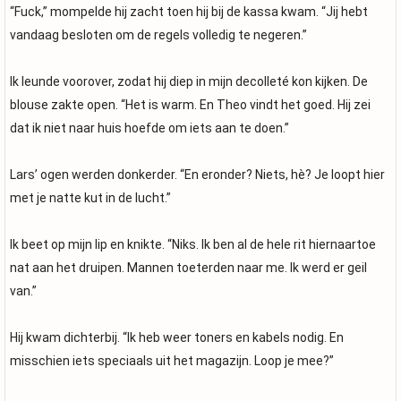
“Fuck,” mompelde hij zacht toen hij bij de kassa kwam. “Jij hebt
vandaag besloten om de regels volledig te negeren.”
Ik leunde voorover, zodat hij diep in mijn decolleté kon kijken. De
blouse zakte open. “Het is warm. En Theo vindt het goed. Hij zei
dat ik niet naar huis hoefde om iets aan te doen.”
Lars’ ogen werden donkerder. “En eronder? Niets, hè? Je loopt hier
met je natte kut in de lucht.”
Ik beet op mijn lip en knikte. “Niks. Ik ben al de hele rit hiernaartoe
nat aan het druipen. Mannen toeterden naar me. Ik werd er geil
van.”
Hij kwam dichterbij. “Ik heb weer toners en kabels nodig. En
misschien iets speciaals uit het magazijn. Loop je mee?”