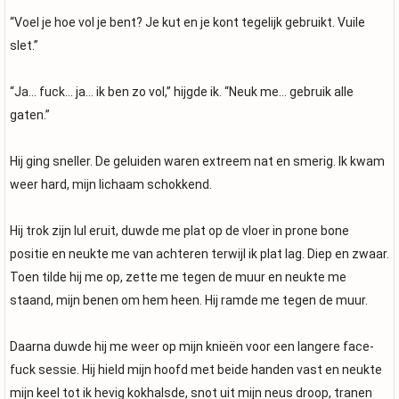
“Voel je hoe vol je bent? Je kut en je kont tegelijk gebruikt. Vuile
slet.”
“Ja… fuck… ja… ik ben zo vol,” hijgde ik. “Neuk me… gebruik alle
gaten.”
Hij ging sneller. De geluiden waren extreem nat en smerig. Ik kwam
weer hard, mijn lichaam schokkend.
Hij trok zijn lul eruit, duwde me plat op de vloer in prone bone
positie en neukte me van achteren terwijl ik plat lag. Diep en zwaar.
Toen tilde hij me op, zette me tegen de muur en neukte me
staand, mijn benen om hem heen. Hij ramde me tegen de muur.
Daarna duwde hij me weer op mijn knieën voor een langere face-
fuck sessie. Hij hield mijn hoofd met beide handen vast en neukte
mijn keel tot ik hevig kokhalsde, snot uit mijn neus droop, tranen