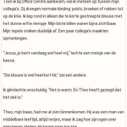
Toen ik bij Office Centre aankwam, viel ik meteen op tussen mijn
collega’s. Zij droegen normale kleding: polo’s, broeken of rokken tot
op de knie. Ik liep rond in alleen die te korte gestreepte blouse met
het dunne witte riempje. Mijn blote billen waren bijna zichtbaar.
Mijn tepels staken duidelijk af. Een paar collega’s maakten
opmerkingen.
“Jezus, je bent vandaag wel heel vrij,” lachte een meisje van de
kassa.
“Die blouse is wel heel kort hè,” zei een andere.
Ik glimlachte onschuldig. “Het is warm. En Theo heeft gezegd dat
het oké is.”
Theo, mijn baas, had me al zien binnenkomen. Hij was een man van
middelbare leeftijd, altijd netjes, maar ik zag hoe zijn ogen over
mijn benen gleden. Hij kwam naar me toe.