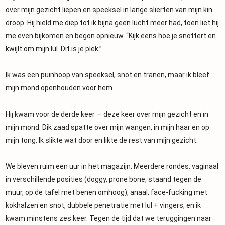
over mijn gezicht liepen en speeksel in lange slierten van mijn kin
droop. Hij hield me diep tot ik bijna geen lucht meer had, toen liet hij
me even bijkomen en begon opnieuw. “Kijk eens hoe je snottert en
kwijlt om mijn lul. Dit is je plek.”
Ik was een puinhoop van speeksel, snot en tranen, maar ik bleef
mijn mond openhouden voor hem.
Hij kwam voor de derde keer — deze keer over mijn gezicht en in
mijn mond. Dik zaad spatte over mijn wangen, in mijn haar en op
mijn tong. Ik slikte wat door en likte de rest van mijn gezicht.
We bleven ruim een uur in het magazijn. Meerdere rondes: vaginaal
in verschillende posities (doggy, prone bone, staand tegen de
muur, op de tafel met benen omhoog), anaal, face-fucking met
kokhalzen en snot, dubbele penetratie met lul + vingers, en ik
kwam minstens zes keer. Tegen de tijd dat we teruggingen naar