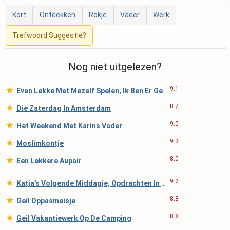
Kort
Ontdekken
Rokje
Vader
Werk
Trefwoord Suggestie?
Nog niet uitgelezen?
★
9.1
Even Lekke Met Mezelf Spelen, Ik Ben Er Gek Op!
★
8.7
Die Zaterdag In Amsterdam
★
9.0
Het Weekend Met Karins Vader
★
9.3
Moslimkontje
★
8.0
Een Lekkere Aupair
★
9.2
Katja’s Volgende Middagje, Opdrachten In De Schuur
★
8.8
Geil Oppasmeisje
★
8.8
Geil Vakantiewerk Op De Camping