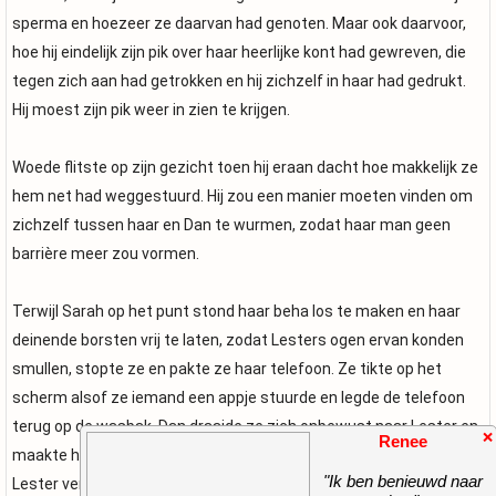
sperma en hoezeer ze daarvan had genoten. Maar ook daarvoor,
hoe hij eindelijk zijn pik over haar heerlijke kont had gewreven, die
tegen zich aan had getrokken en hij zichzelf in haar had gedrukt.
Hij moest zijn pik weer in zien te krijgen.
Woede flitste op zijn gezicht toen hij eraan dacht hoe makkelijk ze
hem net had weggestuurd. Hij zou een manier moeten vinden om
zichzelf tussen haar en Dan te wurmen, zodat haar man geen
barrière meer zou vormen.
Terwijl Sarah op het punt stond haar beha los te maken en haar
deinende borsten vrij te laten, zodat Lesters ogen ervan konden
smullen, stopte ze en pakte ze haar telefoon. Ze tikte op het
scherm alsof ze iemand een appje stuurde en legde de telefoon
terug op de wasbak. Dan draaide ze zich onbewust naar Lester en
❌
Renee
maakte haar beha los, waardoor deze over haar armen gleed.
"Ik ben benieuwd naar
Lester vertraagde zijn bewegingen toen hij voelde dat hij anders