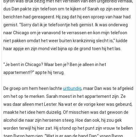
Byron was druk bezig met het vertellen van een uitgebreid verhaal,
dus Dan pakte zijn telefoon om te kijken of Sarah op zijn eerdere
berichten had gereageerd. Hij zag dat hij een oproep van haar had
gemist. “Sorry dat ik je telefoontje heb gemist. Ik was onderweg
naar Chicago om je vanavond te verrassen en kon mijn telefoon
niet pakken omdat het weer buiten krankzinnig slecht is,” luidde
haar appje en zijn mond viel bijna op de grond toen hij het las.
“Je bent in Chicago? Waar ben je? Ben je alleen in het
appartement!?” appte hij terug.
De groep om hem heen lachte
uitbundig
, maar Dan was te afgeleid
om het op te merken. Sarah moest in het appartement zijn. Ze
was daar alleen met Lester. Na wat er de vorige keer was gebeurd,
maakte het idee hem duizelig. Of misschien was dat gewoon de
alcohol die naar zijn hersenen steeg. Hoe dan ook, hij zou gek
worden terwijl hij hier zat. Hij stond op het punt zijn vrouw te bellen
toen Byron hem riep. “Wat is er aan de hand Dan,” vroeg Byron.