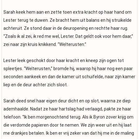
Sarah keek hem aan en zette toen extra kracht op haar hand om
Lester terug te duwen. Ze bracht hem uit balans en hij struikelde
achteruit. Ze stond daar in de deuropening en rechtte haar rug.
“Zoals ik al zei, ik red me wel, Lester. Dat geldt ook voor hem daar,”
zei naar zijn kruis knikkend. “Welterusten.”
Lester leek geschokt door haar kracht en kneep zijn ogen tot
spleetjes. “Welterusten,” bromde hij, waarop hij haar nog een paar
seconden aankeek en dan de kamer uit schuifelde, naar zijn kamer
liep en de deur achter zich sloot.
Sarah deed snel haar eigen deur dicht en op slot, waarna ze diep
ademhaalde. Nadat ze haar hartslag had verlaagd, pakte ze haar
telefoon. “Ik ben morgenochtend terug. Als ik Byron zover krijg om
die verdomde papieren door te nemen. We zijn weer uit en hij laat
me drankjes betalen. Ik ben er vrij zeker van dat hij me in de maling