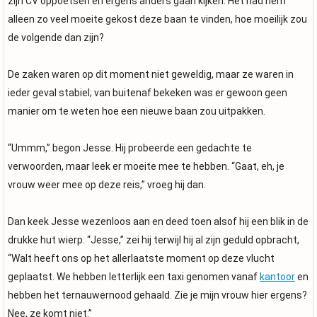
zijn CV oppoetsen en ergens anders gaan kijken. Het had hem
alleen zo veel moeite gekost deze baan te vinden, hoe moeilijk zou
de volgende dan zijn?
De zaken waren op dit moment niet geweldig, maar ze waren in
ieder geval stabiel; van buitenaf bekeken was er gewoon geen
manier om te weten hoe een nieuwe baan zou uitpakken.
“Ummm,” begon Jesse. Hij probeerde een gedachte te
verwoorden, maar leek er moeite mee te hebben. “Gaat, eh, je
vrouw weer mee op deze reis,” vroeg hij dan.
Dan keek Jesse wezenloos aan en deed toen alsof hij een blik in de
drukke hut wierp. “Jesse,” zei hij terwijl hij al zijn geduld opbracht,
“Walt heeft ons op het allerlaatste moment op deze vlucht
geplaatst. We hebben letterlijk een taxi genomen vanaf
kantoor
en
hebben het ternauwernood gehaald. Zie je mijn vrouw hier ergens?
Nee, ze komt niet.”