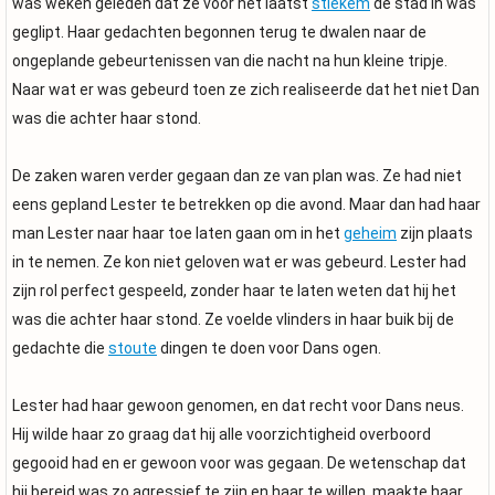
was weken geleden dat ze voor het laatst
stiekem
de stad in was
geglipt. Haar gedachten begonnen terug te dwalen naar de
ongeplande gebeurtenissen van die nacht na hun kleine tripje.
Naar wat er was gebeurd toen ze zich realiseerde dat het niet Dan
was die achter haar stond.
De zaken waren verder gegaan dan ze van plan was. Ze had niet
eens gepland Lester te betrekken op die avond. Maar dan had haar
man Lester naar haar toe laten gaan om in het
geheim
zijn plaats
in te nemen. Ze kon niet geloven wat er was gebeurd. Lester had
zijn rol perfect gespeeld, zonder haar te laten weten dat hij het
was die achter haar stond. Ze voelde vlinders in haar buik bij de
gedachte die
stoute
dingen te doen voor Dans ogen.
Lester had haar gewoon genomen, en dat recht voor Dans neus.
Hij wilde haar zo graag dat hij alle voorzichtigheid overboord
gegooid had en er gewoon voor was gegaan. De wetenschap dat
hij bereid was zo agressief te zijn en haar te willen, maakte haar