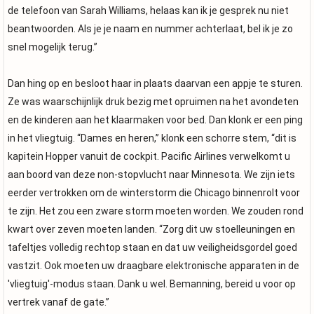
de telefoon van Sarah Williams, helaas kan ik je gesprek nu niet
beantwoorden. Als je je naam en nummer achterlaat, bel ik je zo
snel mogelijk terug.”
Dan hing op en besloot haar in plaats daarvan een appje te sturen.
Ze was waarschijnlijk druk bezig met opruimen na het avondeten
en de kinderen aan het klaarmaken voor bed. Dan klonk er een ping
in het vliegtuig. “Dames en heren,” klonk een schorre stem, “dit is
kapitein Hopper vanuit de cockpit. Pacific Airlines verwelkomt u
aan boord van deze non-stopvlucht naar Minnesota. We zijn iets
eerder vertrokken om de winterstorm die Chicago binnenrolt voor
te zijn. Het zou een zware storm moeten worden. We zouden rond
kwart over zeven moeten landen. “Zorg dit uw stoelleuningen en
tafeltjes volledig rechtop staan en dat uw veiligheidsgordel goed
vastzit. Ook moeten uw draagbare elektronische apparaten in de
'vliegtuig'-modus staan. Dank u wel. Bemanning, bereid u voor op
vertrek vanaf de gate.”