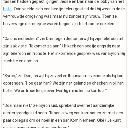
tassen hadden gepakt, gingen Jesse en Dan naar de lobby van het
hotel
. Dan voelde zich een beetje teleurgesteld dat hij weer in deze
vertrouwde omgeving was maar nu zonder zijn vrouw. Toen ze
halverwege de receptie waren begon zijn telefoon te rinkelen.
“Ga ons inchecken,” zei Dan tegen Jesse terwijl hij zijn telefoon uit
zijn zak viste. “Ik kom er zo aan.” Hij keek een beetje angstig naar
zijn telefoon en fronste. Het inkomende gesprek was van Byron. Hij
zuchtte en nam op.
“Byron,” zei Dan, terwijl hij zoveel enthousiasme veinsde als hij kon
opbrengen. “Hoe gaat het? We zijn net geland en checken in bij het
hotel. We ontmoeten je over twintig minuten op kantoor.”
“Doe maar niet,” zei Byron luid, sprekend over het aanzienlijke
achtergrondgeluid heen. “Ik ben al weg van kantoor en zit met een
paar collega's om de hoek in een bar. Kom hierheen. Oké? Je kunt
de wijzigingen hier wel presenteren.”