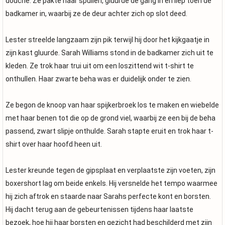
douche. Ze pakte haar spullen, gluurde de gang in en liep toen de
badkamer in, waarbij ze de deur achter zich op slot deed.
Lester streelde langzaam zijn pik terwijl hij door het kijkgaatje in
zijn kast gluurde. Sarah Williams stond in de badkamer zich uit te
kleden. Ze trok haar trui uit om een loszittend wit t-shirt te
onthullen. Haar zwarte beha was er duidelijk onder te zien.
Ze begon de knoop van haar spijkerbroek los te maken en wiebelde
met haar benen tot die op de grond viel, waarbij ze een bij de beha
passend, zwart slipje onthulde. Sarah stapte eruit en trok haar t-
shirt over haar hoofd heen uit.
Lester kreunde tegen de gipsplaat en verplaatste zijn voeten, zijn
boxershort lag om beide enkels. Hij versnelde het tempo waarmee
hij zich aftrok en staarde naar Sarahs perfecte kont en borsten.
Hij dacht terug aan de gebeurtenissen tijdens haar laatste
bezoek, hoe hij haar borsten en gezicht had beschilderd met zijn