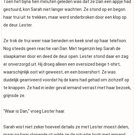
Toen het bijna tien minuten geleden was dat ze Dan een appje had
gestuurd, kon Sarah niet langer wachten. Ze stond op en begon
haar trui uit te trekken, maar werd onderbroken door een klop op
de deur. Lester.
Ze trok de trui weer naar beneden en keek snel op haar telefoon.
Nog steeds geen reactie van Dan. Met tegenzin liep Sarah de
slaapkamer door en deed de deur open. Lester stond daar en zag
er onverzorgd uit. Hij droeg alleen een oversized beige t-shirt,
waarschijnlijk ooit wit geweest, en een boxershort. Ze was
duidelijk gearriveerd voordat hij de kans had gehad om zichzelf op
te knappen. Ze had in ieder geval iemand verrast met haar bezoek,
grijnsde ze.
“Waar is Dan,” vroeg Lester haar.
Sarah wist niet zeker hoeveel details ze met Lester moest delen,
maar na haar slopende rit wilde ze de situatie toch met iemand