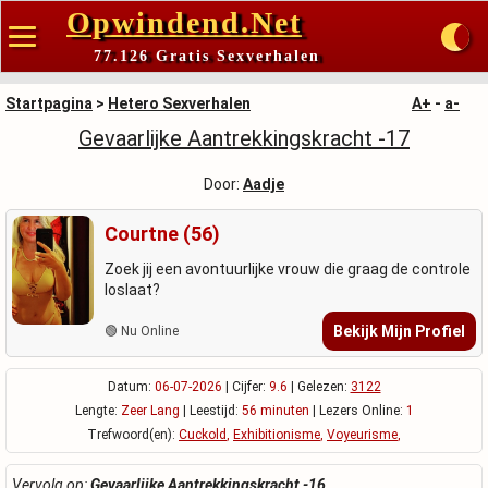
Opwindend.Net
77.126 Gratis Sexverhalen
Startpagina
>
Hetero Sexverhalen
A+
-
a-
Gevaarlijke Aantrekkingskracht -17
Door:
Aadje
Courtne (56)
Zoek jij een avontuurlijke vrouw die graag de controle
loslaat?
Bekijk Mijn Profiel
🟢 Nu Online
Datum:
06-07-2026
| Cijfer:
9.6
| Gelezen:
3122
Lengte:
Zeer Lang
| Leestijd:
56 minuten
| Lezers Online:
1
Trefwoord(en):
Cuckold
,
Exhibitionisme
,
Voyeurisme
,
Vervolg op:
Gevaarlijke Aantrekkingskracht -16