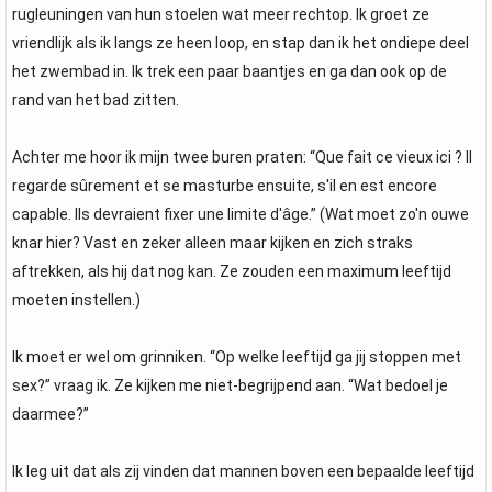
rugleuningen van hun stoelen wat meer rechtop. Ik groet ze
vriendlijk als ik langs ze heen loop, en stap dan ik het ondiepe deel
het zwembad in. Ik trek een paar baantjes en ga dan ook op de
rand van het bad zitten.
Achter me hoor ik mijn twee buren praten: “Que fait ce vieux ici ? Il
regarde sûrement et se masturbe ensuite, s'il en est encore
capable. Ils devraient fixer une limite d'âge.” (Wat moet zo'n ouwe
knar hier? Vast en zeker alleen maar kijken en zich straks
aftrekken, als hij dat nog kan. Ze zouden een maximum leeftijd
moeten instellen.)
Ik moet er wel om grinniken. “Op welke leeftijd ga jij stoppen met
sex?” vraag ik. Ze kijken me niet-begrijpend aan. “Wat bedoel je
daarmee?”
Ik leg uit dat als zij vinden dat mannen boven een bepaalde leeftijd