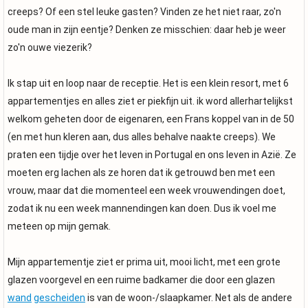
creeps? Of een stel leuke gasten? Vinden ze het niet raar, zo'n
oude man in zijn eentje? Denken ze misschien: daar heb je weer
zo'n ouwe viezerik?
Ik stap uit en loop naar de receptie. Het is een klein resort, met 6
appartementjes en alles ziet er piekfijn uit. ik word allerhartelijkst
welkom geheten door de eigenaren, een Frans koppel van in de 50
(en met hun kleren aan, dus alles behalve naakte creeps). We
praten een tijdje over het leven in Portugal en ons leven in Azië. Ze
moeten erg lachen als ze horen dat ik getrouwd ben met een
vrouw, maar dat die momenteel een week vrouwendingen doet,
zodat ik nu een week mannendingen kan doen. Dus ik voel me
meteen op mijn gemak.
Mijn appartementje ziet er prima uit, mooi licht, met een grote
glazen voorgevel en een ruime badkamer die door een glazen
wand
gescheiden
is van de woon-/slaapkamer. Net als de andere