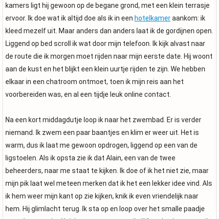
kamers ligt hij gewoon op de begane grond, met een klein terrasje
ervoor. Ik doe wat ik altijd doe als ik in een
hotelkamer
aankom: ik
kleed mezelf uit. Maar anders dan anders laat ik de gordijnen open.
Liggend op bed scroll ik wat door mijn telefoon. Ik kijk alvast naar
de route die ik morgen moet rijden naar mijn eerste date. Hij woont
aan de kust en het blijkt een klein uurtje rijden te zijn. We hebben
elkaar in een chatroom ontmoet, toen ik mijn reis aan het
voorbereiden was, en al een tijdje leuk online contact.
Na een kort middagdutje loop ik naar het zwembad. Er is verder
niemand. Ik zwem een paar baantjes en klim er weer uit. Het is
warm, dus ik laat me gewoon opdrogen, liggend op een van de
ligstoelen. Als ik opsta zie ik dat Alain, een van de twee
beheerders, naar me staat te kijken. Ik doe of ik het niet zie, maar
mijn pik laat wel meteen merken dat ik het een lekker idee vind. Als
ik hem weer mijn kant op zie kijken, knik ik even vriendelijk naar
hem. Hij glimlacht terug. Ik sta op en loop over het smalle paadje