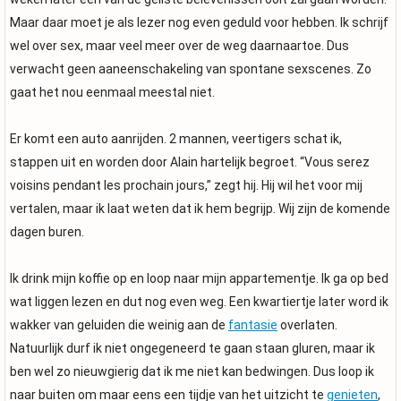
Maar daar moet je als lezer nog even geduld voor hebben. Ik schrijf
wel over sex, maar veel meer over de weg daarnaartoe. Dus
verwacht geen aaneenschakeling van spontane sexscenes. Zo
gaat het nou eenmaal meestal niet.
Er komt een auto aanrijden. 2 mannen, veertigers schat ik,
stappen uit en worden door Alain hartelijk begroet. “Vous serez
voisins pendant les prochain jours,” zegt hij. Hij wil het voor mij
vertalen, maar ik laat weten dat ik hem begrijp. Wij zijn de komende
dagen buren.
Ik drink mijn koffie op en loop naar mijn appartementje. Ik ga op bed
wat liggen lezen en dut nog even weg. Een kwartiertje later word ik
wakker van geluiden die weinig aan de
fantasie
overlaten.
Natuurlijk durf ik niet ongegeneerd te gaan staan gluren, maar ik
ben wel zo nieuwgierig dat ik me niet kan bedwingen. Dus loop ik
naar buiten om maar eens een tijdje van het uitzicht te
genieten
,