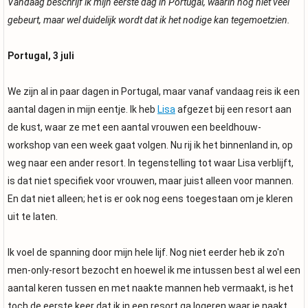
Vandaag beschrijf ik mijn eerste dag in Portugal, waarin nog niet veel
gebeurt, maar wel duidelijk wordt dat ik het nodige kan tegemoetzien.
Portugal, 3 juli
We zijn al in paar dagen in Portugal, maar vanaf vandaag reis ik een
aantal dagen in mijn eentje. Ik heb
Lisa
afgezet bij een resort aan
de kust, waar ze met een aantal vrouwen een beeldhouw-
workshop van een week gaat volgen. Nu rij ik het binnenland in, op
weg naar een ander resort. In tegenstelling tot waar Lisa verblijft,
is dat niet specifiek voor vrouwen, maar juist alleen voor mannen.
En dat niet alleen; het is er ook nog eens toegestaan om je kleren
uit te laten.
Ik voel de spanning door mijn hele lijf. Nog niet eerder heb ik zo'n
men-only-resort bezocht en hoewel ik me intussen best al wel een
aantal keren tussen en met naakte mannen heb vermaakt, is het
toch de eerste keer dat ik in een resort ga logeren waar je naakt