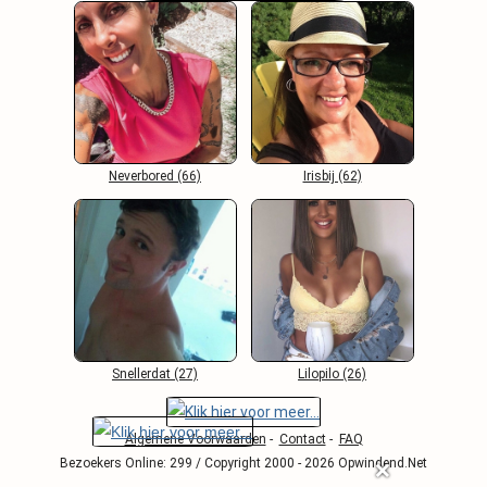
Neverbored (66)
Irisbij (62)
Snellerdat (27)
Lilopilo (26)
Algemene Voorwaarden
-
Contact
-
FAQ
Bezoekers Online: 299 / Copyright 2000 - 2026 Opwindend.Net
❌