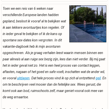
Toen we een reis van 6 weken naar
verschillende Europese landen hadden
gepland, besloot ik vooraf al te bekijken wat
ik aan lekkere avontuurtjes kon regelen. Of
in ieder geval te bekijken of ik de kans op
spontane sex-dates kon vergroten. In dit
vakantie-dagboek heb ik mijn avonturen
opgeschreven. Als je graag verhalen leest waarin mensen binnen een
paar alinea's al aan ruige sex bezig zijn, lees dan niet verder. Bij mij gaat
het in ieder geval niet zo. Het is een heel proces van contact leggen,
aftasten, nagaan of het goed en safe voelt, inschatten wat de ander wil,
en vooral
uitdagen
. Dat hele proces vind ik op zich al ontzettend
geil
. En
om te beschrijven veel mooier dan de feitelijke sex. Wees gerust, die
komt ook aan bod, ruimschoots zelf, maar geniet vooral ook mee van
de weg ernaartoe.