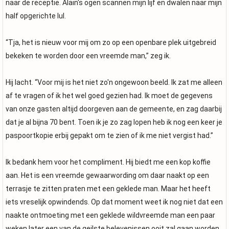
naar de receptie. Alain's ogen scannen mijn lijf en dwalen naar mijn
half opgerichte lul.
“Tja, het is nieuw voor mij om zo op een openbare plek uitgebreid
bekeken te worden door een vreemde man,” zeg ik.
Hij lacht. “Voor mij is het niet zo'n ongewoon beeld. Ik zat me alleen
af te vragen of ik het wel goed gezien had. Ik moet de gegevens
van onze gasten altijd doorgeven aan de gemeente, en zag daarbij
dat je al bijna 70 bent. Toen ik je zo zag lopen heb ik nog een keer je
paspoortkopie erbij gepakt om te zien of ik me niet vergist had.”
Ik bedank hem voor het compliment. Hij biedt me een kop koffie
aan. Het is een vreemde gewaarwording om daar naakt op een
terrasje te zitten praten met een geklede man. Maar het heeft
iets vreselijk opwindends. Op dat moment weet ik nog niet dat een
naakte ontmoeting met een geklede wildvreemde man een paar
weken later een van de geilste belevenissen ooit zal gaan worden.