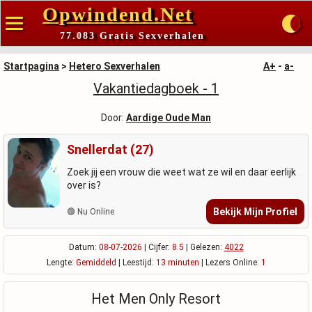
Opwindend.Net
77.083 Gratis Sexverhalen
Startpagina
>
Hetero Sexverhalen
A+
-
a-
Vakantiedagboek - 1
Door:
Aardige Oude Man
Snellerdat (27)
Zoek jij een vrouw die weet wat ze wil en daar eerlijk
over is?
Bekijk Mijn Profiel
🟢 Nu Online
Datum:
08-07-2026
| Cijfer:
8.5
| Gelezen:
4022
Lengte:
Gemiddeld
| Leestijd:
13 minuten
| Lezers Online:
1
Het Men Only Resort