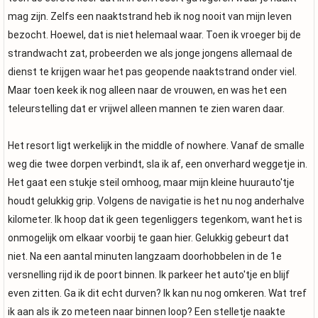
mag zijn. Zelfs een naaktstrand heb ik nog nooit van mijn leven
bezocht. Hoewel, dat is niet helemaal waar. Toen ik vroeger bij de
strandwacht zat, probeerden we als jonge jongens allemaal de
dienst te krijgen waar het pas geopende naaktstrand onder viel.
Maar toen keek ik nog alleen naar de vrouwen, en was het een
teleurstelling dat er vrijwel alleen mannen te zien waren daar.
Het resort ligt werkelijk in the middle of nowhere. Vanaf de smalle
weg die twee dorpen verbindt, sla ik af, een onverhard weggetje in.
Het gaat een stukje steil omhoog, maar mijn kleine huurauto'tje
houdt gelukkig grip. Volgens de navigatie is het nu nog anderhalve
kilometer. Ik hoop dat ik geen tegenliggers tegenkom, want het is
onmogelijk om elkaar voorbij te gaan hier. Gelukkig gebeurt dat
niet. Na een aantal minuten langzaam doorhobbelen in de 1e
versnelling rijd ik de poort binnen. Ik parkeer het auto'tje en blijf
even zitten. Ga ik dit echt durven? Ik kan nu nog omkeren. Wat tref
ik aan als ik zo meteen naar binnen loop? Een stelletje naakte