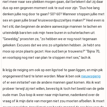
niet meer naar sex-plekken mogen gaan, dat betekent dat zij daar
dus op een gegeven moment ook te oud voor zijn. “Dus hoe lang
denken jullie nog door te gaan? 50? 60? Wanneer stoppen jullie met
sex en gaan jullie braaf kruiswoordpuzzeltjes maken?” Heel even is
het stil, dan beginnen de andere aanwezige mannen te lachen en
uiteindelijk barsten ook mijn twee buren in schaterlachen uit.
“Geweldig,” proesten ze, “zo hebben we er nog nooit tegenaan
gekeken. Excuses dat we ons zo uitgelaten hebben. Je hebt ons
mooi op onze plaats gezet. Hoe oud ben je trouwens?” “Bijna 70,
en voorlopig nog niet van plan te stoppen met sex,” lach ik.
Ik krijg de neiging om ook op een ligstoel te gaan liggen, en mijn pik
ongegeneerd hard te laten worden. Maar ik ben ook
nieuwsgierig
of er een initiatief van de andere mannen gaat komen. Als ik wat
probeer terwijl zij niet willen, bevestig ik toch het beeld van de geile
oude man. Dus loop ik weer naar mijn kamer, nadenkend over de
vraag of ik mijn date van morgen niet zou moeten afbellen. Ik moet