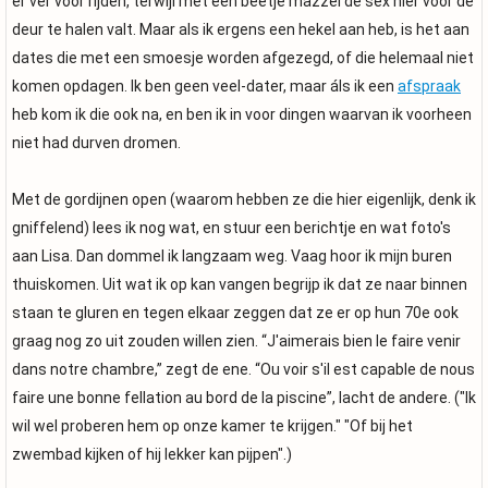
er ver voor rijden, terwijl met een beetje mazzel de sex hier voor de
deur te halen valt. Maar als ik ergens een hekel aan heb, is het aan
dates die met een smoesje worden afgezegd, of die helemaal niet
komen opdagen. Ik ben geen veel-dater, maar áls ik een
afspraak
heb kom ik die ook na, en ben ik in voor dingen waarvan ik voorheen
niet had durven dromen.
Met de gordijnen open (waarom hebben ze die hier eigenlijk, denk ik
gniffelend) lees ik nog wat, en stuur een berichtje en wat foto's
aan Lisa. Dan dommel ik langzaam weg. Vaag hoor ik mijn buren
thuiskomen. Uit wat ik op kan vangen begrijp ik dat ze naar binnen
staan te gluren en tegen elkaar zeggen dat ze er op hun 70e ook
graag nog zo uit zouden willen zien. “J'aimerais bien le faire venir
dans notre chambre,” zegt de ene. “Ou voir s'il est capable de nous
faire une bonne fellation au bord de la piscine”, lacht de andere. ("Ik
wil wel proberen hem op onze kamer te krijgen." "Of bij het
zwembad kijken of hij lekker kan pijpen".)