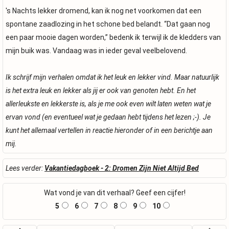
's Nachts lekker dromend, kan ik nog net voorkomen dat een
spontane zaadlozing in het schone bed belandt. “Dat gaan nog
een paar mooie dagen worden,” bedenk ik terwijl ik de kledders van
mijn buik was. Vandaag was in ieder geval veelbelovend.
Ik schrijf mijn verhalen omdat ik het leuk en lekker vind. Maar natuurlijk
is het extra leuk en lekker als jij er ook van genoten hebt. En het
allerleukste en lekkerste is, als je me ook even wilt laten weten wat je
ervan vond (en eventueel wat je gedaan hebt tijdens het lezen ;-). Je
kunt het allemaal vertellen in reactie hieronder of in een berichtje aan
mij.
Lees verder:
Vakantiedagboek - 2: Dromen Zijn Niet Altijd Bed
Wat vond je van dit verhaal? Geef een cijfer!
5
6
7
8
9
10