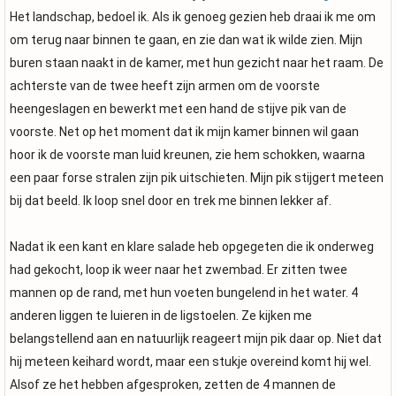
Het landschap, bedoel ik. Als ik genoeg gezien heb draai ik me om
om terug naar binnen te gaan, en zie dan wat ik wilde zien. Mijn
buren staan naakt in de kamer, met hun gezicht naar het raam. De
achterste van de twee heeft zijn armen om de voorste
heengeslagen en bewerkt met een hand de stijve pik van de
voorste. Net op het moment dat ik mijn kamer binnen wil gaan
hoor ik de voorste man luid kreunen, zie hem schokken, waarna
een paar forse stralen zijn pik uitschieten. Mijn pik stijgert meteen
bij dat beeld. Ik loop snel door en trek me binnen lekker af.
Nadat ik een kant en klare salade heb opgegeten die ik onderweg
had gekocht, loop ik weer naar het zwembad. Er zitten twee
mannen op de rand, met hun voeten bungelend in het water. 4
anderen liggen te luieren in de ligstoelen. Ze kijken me
belangstellend aan en natuurlijk reageert mijn pik daar op. Niet dat
hij meteen keihard wordt, maar een stukje overeind komt hij wel.
Alsof ze het hebben afgesproken, zetten de 4 mannen de