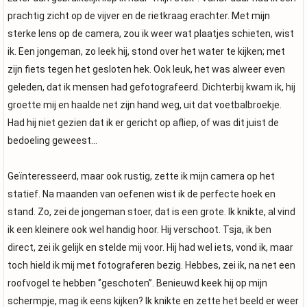
prachtig zicht op de vijver en de rietkraag erachter. Met mijn
sterke lens op de camera, zou ik weer wat plaatjes schieten, wist
ik. Een jongeman, zo leek hij, stond over het water te kijken; met
zijn fiets tegen het gesloten hek. Ook leuk, het was alweer even
geleden, dat ik mensen had gefotografeerd. Dichterbij kwam ik, hij
groette mij en haalde net zijn hand weg, uit dat voetbalbroekje.
Had hij niet gezien dat ik er gericht op afliep, of was dit juist de
bedoeling geweest…
Geïnteresseerd, maar ook rustig, zette ik mijn camera op het
statief. Na maanden van oefenen wist ik de perfecte hoek en
stand. Zo, zei de jongeman stoer, dat is een grote. Ik knikte, al vind
ik een kleinere ook wel handig hoor. Hij verschoot. Tsja, ik ben
direct, zei ik gelijk en stelde mij voor. Hij had wel iets, vond ik, maar
toch hield ik mij met fotograferen bezig. Hebbes, zei ik, na net een
roofvogel te hebben ‘’geschoten’’. Benieuwd keek hij op mijn
schermpje, mag ik eens kijken? Ik knikte en zette het beeld er weer