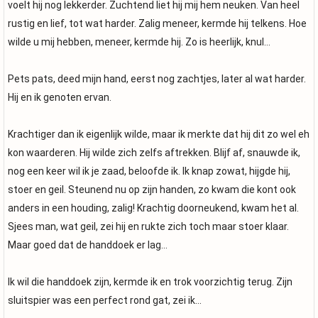
voelt hij nog lekkerder. Zuchtend liet hij mij hem neuken. Van heel
rustig en lief, tot wat harder. Zalig meneer, kermde hij telkens. Hoe
wilde u mij hebben, meneer, kermde hij. Zo is heerlijk, knul…
Pets pats, deed mijn hand, eerst nog zachtjes, later al wat harder.
Hij en ik genoten ervan.
Krachtiger dan ik eigenlijk wilde, maar ik merkte dat hij dit zo wel eh
kon waarderen. Hij wilde zich zelfs aftrekken. Blijf af, snauwde ik,
nog een keer wil ik je zaad, beloofde ik. Ik knap zowat, hijgde hij,
stoer en geil. Steunend nu op zijn handen, zo kwam die kont ook
anders in een houding, zalig! Krachtig doorneukend, kwam het al.
Sjees man, wat geil, zei hij en rukte zich toch maar stoer klaar.
Maar goed dat de handdoek er lag…
Ik wil die handdoek zijn, kermde ik en trok voorzichtig terug. Zijn
sluitspier was een perfect rond gat, zei ik…