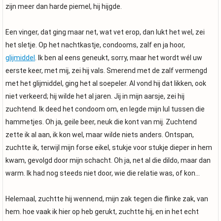
zijn meer dan harde piemel, hij hijgde.
Een vinger, dat ging maar net, wat vet erop, dan lukt het wel, zei
het sletje. Op het nachtkastje, condooms, zalf en ja hoor,
glijmiddel
. Ik ben al eens geneukt, sorry, maar het wordt wél uw
eerste keer, met mij, zei hij vals. Smerend met de zalf vermengd
met het glijmiddel, ging het al soepeler. Al vond hij dat likken, ook
niet verkeerd; hij wilde het al jaren. Jij in mijn aarsje, zei hij
zuchtend. Ik deed het condoom om, en legde mijn lul tussen die
hammetjes. Oh ja, geile beer, neuk die kont van mij. Zuchtend
zette ik al aan, ik kon wel, maar wilde niets anders. Ontspan,
zuchtte ik, terwijl mijn forse eikel, stukje voor stukje dieper in hem
kwam, gevolgd door mijn schacht. Oh ja, net al die dildo, maar dan
warm. Ik had nog steeds niet door, wie die relatie was, of kon…
Helemaal, zuchtte hij wennend, mijn zak tegen die flinke zak, van
hem. hoe vaak ik hier op heb gerukt, zuchtte hij, en in het echt