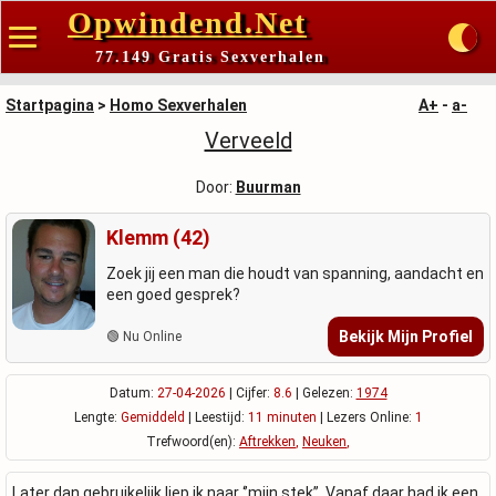
Opwindend.Net
77.149 Gratis Sexverhalen
Startpagina
>
Homo Sexverhalen
A+
-
a-
Verveeld
Door:
Buurman
Klemm (42)
Zoek jij een man die houdt van spanning, aandacht en
een goed gesprek?
Bekijk Mijn Profiel
🟢 Nu Online
Datum:
27-04-2026
| Cijfer:
8.6
| Gelezen:
1974
Lengte:
Gemiddeld
| Leestijd:
11 minuten
| Lezers Online:
1
Trefwoord(en):
Aftrekken
,
Neuken
,
Later dan gebruikelijk liep ik naar ‘’mijn stek’’. Vanaf daar had ik een