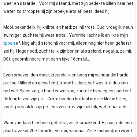
weer en staarde… Voor mij staand, met zijn bedekte billen naar het
water, zo stroopte hij zijn broekje iets af, pets, deed hij…
Mooi, bekende ik, hij knikte, en hard; zei hij trots. Oud, vroeg ik, neuh
twintiger, zuchtte hij weer trots… Yummie, lachte ik en likte mijn
lippen
af. Nog altijd stond hij voor mij, alleen nog hier heen gefietst,
zei hij. Hoge nood, zuchtte ik zijn benen al strelend, nogal ja, zei hij.
Dát, gecombineerd met een stijve 16cm lul…
Even proeven dan maar, kreunde ik en boog mij nu naar die harde
pik toe. Rillend en genietend, stond hij daar, het was stil; dus kon
het wel. Sjees zeg, u houd er wel van, zuchtte hij wiegend, perfect
de lengte van zijn pik… Grote handen brutaal om die kleine billen,
zoutig smaakte zijn pik, en even later zijn balzak, wel, maar ach.
Waar vandaan hier heen gefietst, zei ik smakkend. Hij noemde een
plaats, zeker 20 kilometer verder, vandaar. Zei ik lachend, en wreef