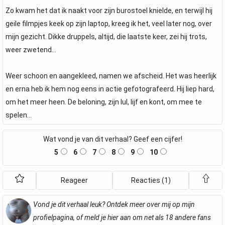
Zo kwam het dat ik naakt voor zijn burostoel knielde, en terwijl hij
geile filmpjes keek op zijn laptop, kreeg ik het, veel later nog, over
mijn gezicht. Dikke druppels, altijd, die laatste keer, zei hij trots,
weer zwetend…
Weer schoon en aangekleed, namen we afscheid. Het was heerlijk
en erna heb ik hem nog eens in actie gefotografeerd. Hij liep hard,
om het meer heen. De beloning, zijn lul, lijf en kont, om mee te
spelen…
Wat vond je van dit verhaal? Geef een cijfer!
5
6
7
8
9
10
Reageer
Reacties (1)
Vond je dit verhaal leuk? Ontdek meer over mij op mijn
profielpagina, of meld je hier aan om net als 18 andere fans