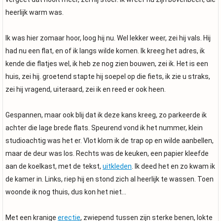
heerlijk warm was.
Ik was hier zomaar hoor, loog hij nu. Wel lekker weer, zei hij vals. Hij
had nu een flat, en of ik langs wilde komen. Ik kreeg het adres, ik
kende die flatjes wel, ik heb ze nog zien bouwen, zei ik. Het is een
huis, zei hij. groetend stapte hij soepel op die fiets, ik zie u straks,
zei hij vragend, uiteraard, zei ik en reed er ook heen.
Gespannen, maar ook blij dat ik deze kans kreeg, zo parkeerde ik
achter die lage brede flats. Speurend vond ik het nummer, klein
studioachtig was het er. Vlot klom ik de trap op en wilde aanbellen,
maar de deur was los. Rechts was de keuken, een papier kleefde
aan de koelkast, met de tekst,
uitkleden
. Ik deed het en zo kwam ik
de kamer in. Links, riep hij en stond zich al heerlijk te wassen. Toen
woonde ik nog thuis, dus kon het niet…
Met een kranige
erectie
, zwiepend tussen zijn sterke benen, lokte