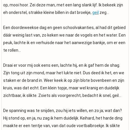
op, mooi hoor. Zei deze man, met een lang slank lijf. Ik bekeek zijn
eh onderstel, strakke kleine billen in dat broekje,
geil
zeg…
Een doordeweekse dag en geen schoolvakanties, al had dit gebied
dáár weinig last van, zo keken we naar de vogels en het water. Een
peuk, lachte ik en verhuisde naar het aanwezige bankje, om er een
te rollen…
Draai er voor mij ook eens een, lachte hij, en ik gaf hem de shag.
Zijn tong uit zijn mond, maar het lukte niet. Dus deed ik het, en we
staken er de brand in. Weer keek ik op zijn blote bovenbeen en zijn
kruis, was dat echt. Een klein topje, maar wel kranig en duidelijk
zichtbaar, ik slikte. Zoiets als voorgerecht, bedacht ik snel, geil…
De spanning was te snijden, zou hij iets willen, en zo ja; wat dan?
Hij stond op, en ja, nu zag ik hem duidelijk. Keihard, het harde ding
maakte er een tentje van, van dat oude voetbalbroekje. Ik slikte