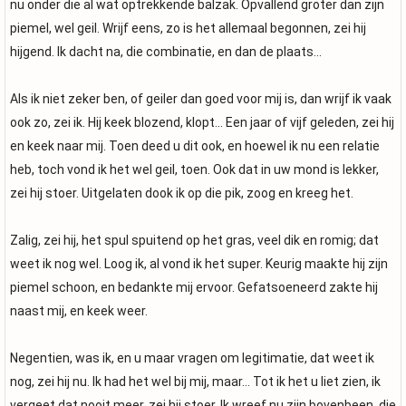
nu onder die al wat optrekkende balzak. Opvallend groter dan zijn
piemel, wel geil. Wrijf eens, zo is het allemaal begonnen, zei hij
hijgend. Ik dacht na, die combinatie, en dan de plaats…
Als ik niet zeker ben, of geiler dan goed voor mij is, dan wrijf ik vaak
ook zo, zei ik. Hij keek blozend, klopt… Een jaar of vijf geleden, zei hij
en keek naar mij. Toen deed u dit ook, en hoewel ik nu een relatie
heb, toch vond ik het wel geil, toen. Ook dat in uw mond is lekker,
zei hij stoer. Uitgelaten dook ik op die pik, zoog en kreeg het.
Zalig, zei hij, het spul spuitend op het gras, veel dik en romig; dat
weet ik nog wel. Loog ik, al vond ik het super. Keurig maakte hij zijn
piemel schoon, en bedankte mij ervoor. Gefatsoeneerd zakte hij
naast mij, en keek weer.
Negentien, was ik, en u maar vragen om legitimatie, dat weet ik
nog, zei hij nu. Ik had het wel bij mij, maar… Tot ik het u liet zien, ik
vergeet dat nooit meer, zei hij stoer. Ik wreef nu zijn bovenbeen, die