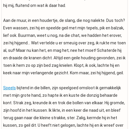
hij mij, fluitend om wat ik daar had.
Aan de muur, in een houdertje, de slang, die nog nalekte. Dus toch?
Even wassen, zei hij en speelde geil met mijn tepels, pik en balzak,
lief ook. Buurman, weet u nog, na die chat, we hadden het erover,
zei hij hijgend… Wat vertelde u er smeuïg over zeg, ik rukte me toen
al, suf! Maar nu kan het, en mag het; nee het moet! Schaterde hij
en draaide de kranen dicht. Altijd een geile houding gevonden, zei ik
toen ik hem zo op zijn bed zag knielen. Klopt, ik ook, lachte hij en
keek naar mijn verlangende gezicht. Kom maar, zei hij hijgend, geil.
Speels
bijtend in die billen, zijn speelgoed omsloot ik gemakkelijk
met mijn grote hand, zo hapte ik en kuste die donzig behaarde
kont. Strak zeg, kreunde ik en trok die bollen van elkaar. Hij gromde,
zijn hoofd in het kussen. Ik likte, in een keer die naad uit, en bleef
terug gaan naar die kleine strakke, ster. Zalig, kermde hij in het
kussen, zo geil dit. U heeft niet gelogen, lachte hij en ik wreef over