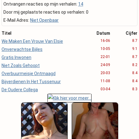
Ontvangen reacties op mijn verhalen:
14
Door mij geplaatste reacties op verhalen: 0
E-Mail Adres:
Niet Openbaar
Titel
Datum
Cijfer
16-06
8.7
We Maken Een Vrouw Van Elsie
10-05
9.1
Onverwachtse Bijles
22-01
8.7
Gratis Inwonen
24-09
8.2
Niet Zoals Gehoopt
20-03
8.4
Overbuurmeisje Ontmaagd
11-08
8.4
Bijverdienen In Het Tussenuur
03-04
8.3
De Oudere Collega