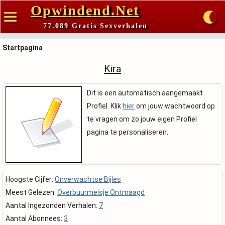
Opwindend.Net
77.089 Gratis Sexverhalen
Startpagina
Kira
Dit is een automatisch aangemaakt
Profiel. Klik
hier
om jouw wachtwoord op
te vragen om zo jouw eigen Profiel
pagina te personaliseren.
Hoogste Cijfer:
Onverwachtse Bijles
Meest Gelezen:
Overbuurmeisje Ontmaagd
Aantal Ingezonden Verhalen:
7
Aantal Abonnees:
3