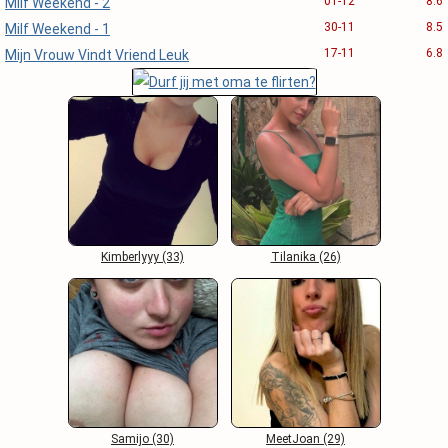
01-12
8.6
Milf Weekend - 2
30-11
8.5
Milf Weekend - 1
17-11
6.8
Mijn Vrouw Vindt Vriend Leuk
Kimberlyyy (33)
Tilanika (26)
Samijo (30)
MeetJoan (29)