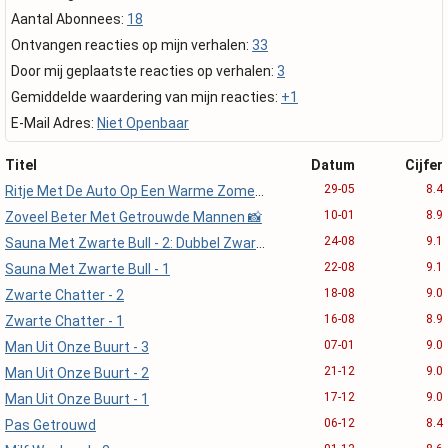
Aantal Abonnees:
18
Ontvangen reacties op mijn verhalen:
33
Door mij geplaatste reacties op verhalen:
3
Gemiddelde waardering van mijn reacties:
+1
E-Mail Adres:
Niet Openbaar
Titel
Datum
Cijfer
29-05
8.4
Ritje Met De Auto Op Een Warme Zomer Avond
10-01
8.9
Zoveel Beter Met Getrouwde Mannen 📸
24-08
9.1
Sauna Met Zwarte Bull - 2: Dubbel Zwart Genot
22-08
9.1
Sauna Met Zwarte Bull - 1
18-08
9.0
Zwarte Chatter - 2
16-08
8.9
Zwarte Chatter - 1
07-01
9.0
Man Uit Onze Buurt - 3
21-12
9.0
Man Uit Onze Buurt - 2
17-12
9.0
Man Uit Onze Buurt - 1
06-12
8.4
Pas Getrouwd