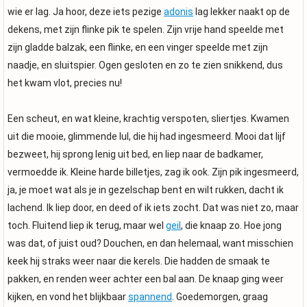
wie er lag. Ja hoor, deze iets pezige
adonis
lag lekker naakt op de
dekens, met zijn flinke pik te spelen. Zijn vrije hand speelde met
zijn gladde balzak, een flinke, en een vinger speelde met zijn
naadje, en sluitspier. Ogen gesloten en zo te zien snikkend, dus
het kwam vlot, precies nu!
Een scheut, en wat kleine, krachtig verspoten, sliertjes. Kwamen
uit die mooie, glimmende lul, die hij had ingesmeerd. Mooi dat lijf
bezweet, hij sprong lenig uit bed, en liep naar de badkamer,
vermoedde ik. Kleine harde billetjes, zag ik ook. Zijn pik ingesmeerd,
ja, je moet wat als je in gezelschap bent en wilt rukken, dacht ik
lachend. Ik liep door, en deed of ik iets zocht. Dat was niet zo, maar
toch. Fluitend liep ik terug, maar wel
geil
, die knaap zo. Hoe jong
was dat, of juist oud? Douchen, en dan helemaal, want misschien
keek hij straks weer naar die kerels. Die hadden de smaak te
pakken, en renden weer achter een bal aan. De knaap ging weer
kijken, en vond het blijkbaar
spannend
. Goedemorgen, graag