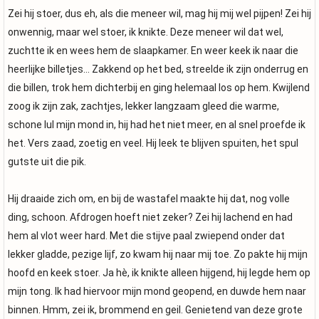
Zei hij stoer, dus eh, als die meneer wil, mag hij mij wel pijpen! Zei hij
onwennig, maar wel stoer, ik knikte. Deze meneer wil dat wel,
zuchtte ik en wees hem de slaapkamer. En weer keek ik naar die
heerlijke billetjes… Zakkend op het bed, streelde ik zijn onderrug en
die billen, trok hem dichterbij en ging helemaal los op hem. Kwijlend
zoog ik zijn zak, zachtjes, lekker langzaam gleed die warme,
schone lul mijn mond in, hij had het niet meer, en al snel proefde ik
het. Vers zaad, zoetig en veel. Hij leek te blijven spuiten, het spul
gutste uit die pik.
Hij draaide zich om, en bij de wastafel maakte hij dat, nog volle
ding, schoon. Afdrogen hoeft niet zeker? Zei hij lachend en had
hem al vlot weer hard. Met die stijve paal zwiepend onder dat
lekker gladde, pezige lijf, zo kwam hij naar mij toe. Zo pakte hij mijn
hoofd en keek stoer. Ja hè, ik knikte alleen hijgend, hij legde hem op
mijn tong. Ik had hiervoor mijn mond geopend, en duwde hem naar
binnen. Hmm, zei ik, brommend en geil. Genietend van deze grote