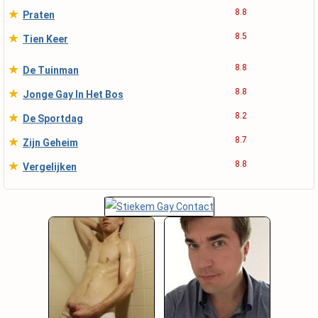
★
8.8
Praten
★
8.5
Tien Keer
★
8.8
De Tuinman
★
8.8
Jonge Gay In Het Bos
★
8.2
De Sportdag
★
8.7
Zijn Geheim
★
8.8
Vergelijken