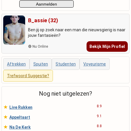
B_assie (32)
Ben jij op zoek naar een man die nieuwsgierig is naar
jouw fantasieën?
Bekijk Mijn Profiel
🟢 Nu Online
Aftrekken
Spuiten
Studenten
Voyeurisme
Trefwoord Suggestie?
Nog niet uitgelezen?
★
8.9
Live Rukken
★
9.1
Appeltaart
★
8.8
Na De Kerk