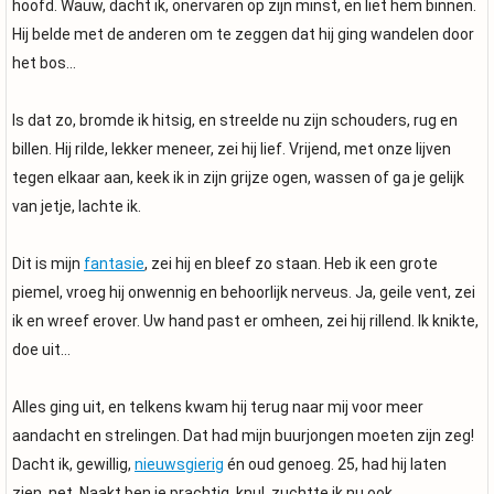
hoofd. Wauw, dacht ik, onervaren op zijn minst, en liet hem binnen.
Hij belde met de anderen om te zeggen dat hij ging wandelen door
het bos…
Is dat zo, bromde ik hitsig, en streelde nu zijn schouders, rug en
billen. Hij rilde, lekker meneer, zei hij lief. Vrijend, met onze lijven
tegen elkaar aan, keek ik in zijn grijze ogen, wassen of ga je gelijk
van jetje, lachte ik.
Dit is mijn
fantasie
, zei hij en bleef zo staan. Heb ik een grote
piemel, vroeg hij onwennig en behoorlijk nerveus. Ja, geile vent, zei
ik en wreef erover. Uw hand past er omheen, zei hij rillend. Ik knikte,
doe uit…
Alles ging uit, en telkens kwam hij terug naar mij voor meer
aandacht en strelingen. Dat had mijn buurjongen moeten zijn zeg!
Dacht ik, gewillig,
nieuwsgierig
én oud genoeg. 25, had hij laten
zien, net. Naakt ben je prachtig, knul, zuchtte ik nu ook