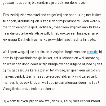
gedaan hoor, zei hij blozend, in zijn broek roerde iets zich.
Tim, zei hij, zich voorstellend en gaf mij een hand. Ik lag net lekker
te edgen, kreunde hij, en ik zag u door mijn wimpers. Toen werd ik
me toch een potje geil! Lachte hij, maar keek mij niet aan, hij keek
naar die grote kerels. Als je wilt, ik heb ook zo een huisje, en ja, ik
kijk graag. Dat heb ik gemerkt, je kwijlde haast, lachte hij trots.
We liepen weg, bij die kerels, en ik zag het begin van een
erectie
, bij
hem in zijn voetbalbroekje, lekker, zei ik. Misschien wel, lachte hij,
en we liepen door. Zoals ik zijn bungalow had uitgepeild, had hij dat
bij mij gedaan. Die kerels zijn er tot vrijdag, en geen een wil tijd vrij
maken, denk ik. Zei hij haast teleurgesteld, en ik vind ze zo geil,
meneer. Ik jou ook knul, en wat zou je dan allemaal doen met ze?
Vroeg ik vissend, strelen, voelen en…
Hij wachtte even, pijpen ook wel, denk ik, zei hij met een vuurrood