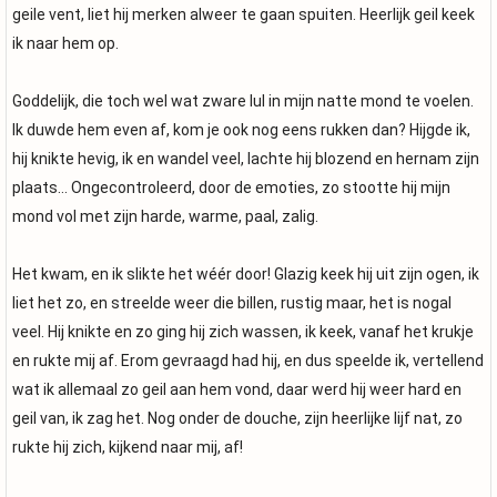
geile vent, liet hij merken alweer te gaan spuiten. Heerlijk geil keek
ik naar hem op.
Goddelijk, die toch wel wat zware lul in mijn natte mond te voelen.
Ik duwde hem even af, kom je ook nog eens rukken dan? Hijgde ik,
hij knikte hevig, ik en wandel veel, lachte hij blozend en hernam zijn
plaats… Ongecontroleerd, door de emoties, zo stootte hij mijn
mond vol met zijn harde, warme, paal, zalig.
Het kwam, en ik slikte het wéér door! Glazig keek hij uit zijn ogen, ik
liet het zo, en streelde weer die billen, rustig maar, het is nogal
veel. Hij knikte en zo ging hij zich wassen, ik keek, vanaf het krukje
en rukte mij af. Erom gevraagd had hij, en dus speelde ik, vertellend
wat ik allemaal zo geil aan hem vond, daar werd hij weer hard en
geil van, ik zag het. Nog onder de douche, zijn heerlijke lijf nat, zo
rukte hij zich, kijkend naar mij, af!