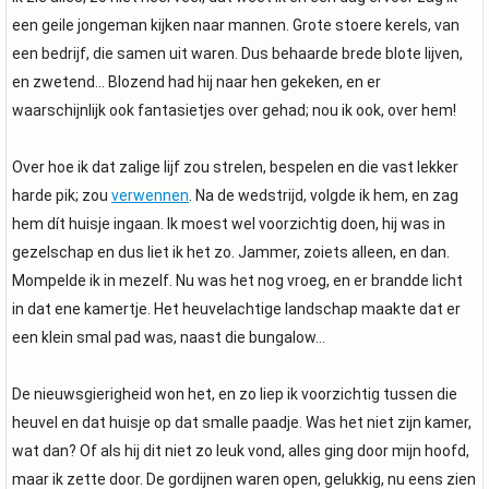
een geile jongeman kijken naar mannen. Grote stoere kerels, van
een bedrijf, die samen uit waren. Dus behaarde brede blote lijven,
en zwetend… Blozend had hij naar hen gekeken, en er
waarschijnlijk ook fantasietjes over gehad; nou ik ook, over hem!
Over hoe ik dat zalige lijf zou strelen, bespelen en die vast lekker
harde pik; zou
verwennen
. Na de wedstrijd, volgde ik hem, en zag
hem dít huisje ingaan. Ik moest wel voorzichtig doen, hij was in
gezelschap en dus liet ik het zo. Jammer, zoiets alleen, en dan.
Mompelde ik in mezelf. Nu was het nog vroeg, en er brandde licht
in dat ene kamertje. Het heuvelachtige landschap maakte dat er
een klein smal pad was, naast die bungalow…
De nieuwsgierigheid won het, en zo liep ik voorzichtig tussen die
heuvel en dat huisje op dat smalle paadje. Was het niet zijn kamer,
wat dan? Of als hij dit niet zo leuk vond, alles ging door mijn hoofd,
maar ik zette door. De gordijnen waren open, gelukkig, nu eens zien