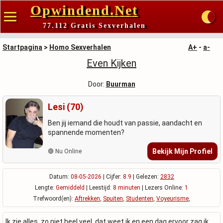
Opwindend.Net
77.112 Gratis Sexverhalen
Startpagina
>
Homo Sexverhalen
A+
-
a-
Even Kijken
Door:
Buurman
Lesi (70)
Ben jij iemand die houdt van passie, aandacht en
spannende momenten?
Bekijk Mijn Profiel
🟢 Nu Online
Datum:
08-05-2026
| Cijfer:
8.9
| Gelezen:
2832
Lengte:
Gemiddeld
| Leestijd:
8 minuten
| Lezers Online:
1
Trefwoord(en):
Aftrekken
,
Spuiten
,
Studenten
,
Voyeurisme
,
Ik zie alles, zo niet heel veel, dat weet ik en een dag ervoor zag ik