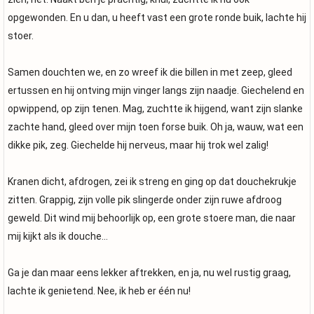
opgewonden. En u dan, u heeft vast een grote ronde buik, lachte hij
stoer.
Samen douchten we, en zo wreef ik die billen in met zeep, gleed
ertussen en hij ontving mijn vinger langs zijn naadje. Giechelend en
opwippend, op zijn tenen. Mag, zuchtte ik hijgend, want zijn slanke
zachte hand, gleed over mijn toen forse buik. Oh ja, wauw, wat een
dikke pik, zeg. Giechelde hij nerveus, maar hij trok wel zalig!
Kranen dicht, afdrogen, zei ik streng en ging op dat douchekrukje
zitten. Grappig, zijn volle pik slingerde onder zijn ruwe afdroog
geweld. Dit wind mij behoorlijk op, een grote stoere man, die naar
mij kijkt als ik douche…
Ga je dan maar eens lekker aftrekken, en ja, nu wel rustig graag,
lachte ik genietend. Nee, ik heb er één nu!