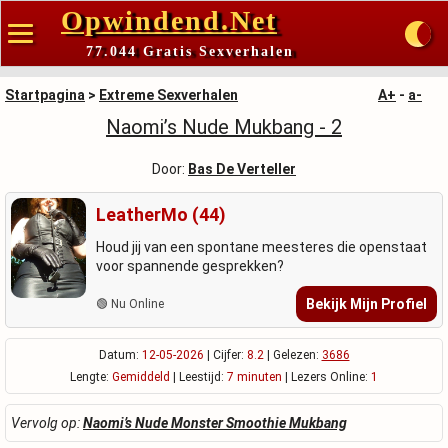
Opwindend.Net
77.044 Gratis Sexverhalen
Startpagina
>
Extreme Sexverhalen
A+
-
a-
Naomi’s Nude Mukbang - 2
Door:
Bas De Verteller
LeatherMo (44)
Houd jij van een spontane meesteres die openstaat
voor spannende gesprekken?
Bekijk Mijn Profiel
🟢 Nu Online
Datum:
12-05-2026
| Cijfer:
8.2
| Gelezen:
3686
Lengte:
Gemiddeld
| Leestijd:
7 minuten
| Lezers Online:
1
Vervolg op:
Naomi’s Nude Monster Smoothie Mukbang