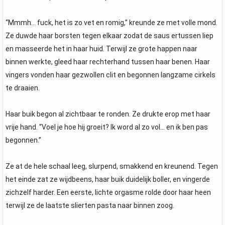
“Mmmh… fuck, het is zo vet en romig,” kreunde ze met volle mond.
Ze duwde haar borsten tegen elkaar zodat de saus ertussen liep
en masseerde het in haar huid. Terwijl ze grote happen naar
binnen werkte, gleed haar rechterhand tussen haar benen. Haar
vingers vonden haar gezwollen clit en begonnen langzame cirkels
te draaien.
Haar buik begon al zichtbaar te ronden. Ze drukte erop met haar
vrije hand. “Voel je hoe hij groeit? Ik word al zo vol… en ik ben pas
begonnen.”
Ze at de hele schaal leeg, slurpend, smakkend en kreunend. Tegen
het einde zat ze wijdbeens, haar buik duidelijk boller, en vingerde
zichzelf harder. Een eerste, lichte orgasme rolde door haar heen
terwijl ze de laatste slierten pasta naar binnen zoog.