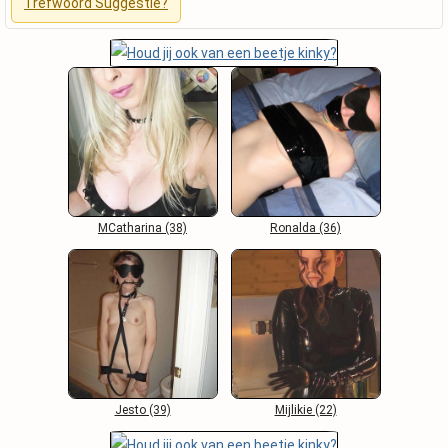
Trefwoord Suggestie?
MCatharina (38)
Ronalda (36)
Jesto (39)
Mijlikie (22)
❌
Lady Inferna