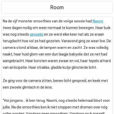
Room
Na de vijf monster smoothies van de vorige sessie had
Naomi
twee dagen nodig om weer normaal te kunnen bewegen. Haar buik
was nog steeds
gevoelig
en ze werd elke keer nat als ze eraan
terugdacht hoe vol ze had gezeten. Vanavond ging ze weer live. De
camera stond al klaar, de lampen warm en zacht. Ze was volledig
naakt, haar huid glom van een dun laagje babyolie dat ze net had
aangebracht. Haar borsten waren zwaar en vol, haar tepels al hard
van anticipatie. Haar strakke, gladde kutje glinsterde licht.
Ze ging voor de camera zitten, benen licht gespreid, en keek met
een zwoele glimlach in de lens.
“Hoi jongens… ik ben terug. Naomi, nog steeds helemaal bloot voor
jullie. Na die smoothies kon ik niet stoppen met dromen over nóg
voller worden. Vandaag geen smoothies. Vandaag ga ik mezelf