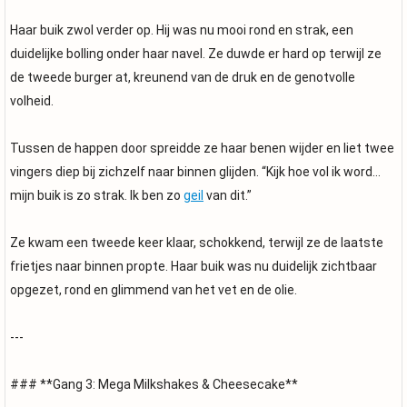
Haar buik zwol verder op. Hij was nu mooi rond en strak, een
duidelijke bolling onder haar navel. Ze duwde er hard op terwijl ze
de tweede burger at, kreunend van de druk en de genotvolle
volheid.
Tussen de happen door spreidde ze haar benen wijder en liet twee
vingers diep bij zichzelf naar binnen glijden. “Kijk hoe vol ik word…
mijn buik is zo strak. Ik ben zo
geil
van dit.”
Ze kwam een tweede keer klaar, schokkend, terwijl ze de laatste
frietjes naar binnen propte. Haar buik was nu duidelijk zichtbaar
opgezet, rond en glimmend van het vet en de olie.
---
### **Gang 3: Mega Milkshakes & Cheesecake**