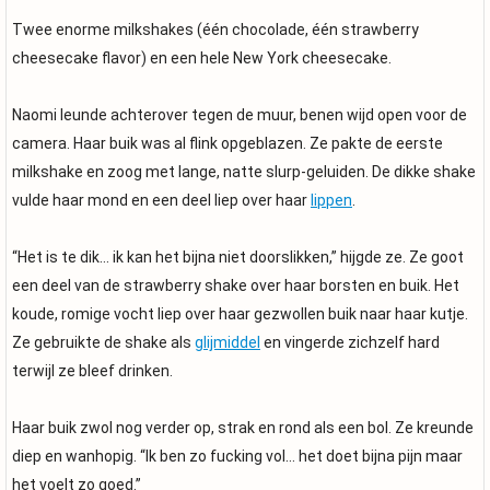
Twee enorme milkshakes (één chocolade, één strawberry
cheesecake flavor) en een hele New York cheesecake.
Naomi leunde achterover tegen de muur, benen wijd open voor de
camera. Haar buik was al flink opgeblazen. Ze pakte de eerste
milkshake en zoog met lange, natte slurp-geluiden. De dikke shake
vulde haar mond en een deel liep over haar
lippen
.
“Het is te dik… ik kan het bijna niet doorslikken,” hijgde ze. Ze goot
een deel van de strawberry shake over haar borsten en buik. Het
koude, romige vocht liep over haar gezwollen buik naar haar kutje.
Ze gebruikte de shake als
glijmiddel
en vingerde zichzelf hard
terwijl ze bleef drinken.
Haar buik zwol nog verder op, strak en rond als een bol. Ze kreunde
diep en wanhopig. “Ik ben zo fucking vol… het doet bijna pijn maar
het voelt zo goed.”