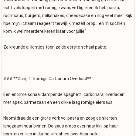
écht volstoppen met romig, zwaar, vettig eten. Ik heb pasta,
roomsaus, burgers, milkshakes, cheesecake en nog veel meer. Kijk
hoe mijn lichaam reageert terwijl ik mezelf prop… en misschien
kom ik wel meerdere keren klaar voor jullie.”
Ze kreunde al lichtjes toen ze de eerste schaal pakte.
---
### **Gang 1: Romige Carbonara Overload**
Een enorme schaal dampende spaghetti carbonara, overladen
met spek, parmezaan en een dikke laag romige eiersaus.
Naomi draaide een grote vork vol pasta en zoog de slierten
langzaam naar binnen. De saus droop over haar kin, op haar
borsten en liep in dunne straaltjes over haar buik.