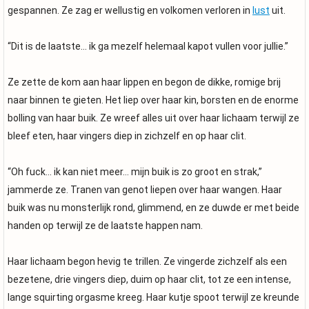
gespannen. Ze zag er wellustig en volkomen verloren in
lust
uit.
“Dit is de laatste… ik ga mezelf helemaal kapot vullen voor jullie.”
Ze zette de kom aan haar lippen en begon de dikke, romige brij
naar binnen te gieten. Het liep over haar kin, borsten en de enorme
bolling van haar buik. Ze wreef alles uit over haar lichaam terwijl ze
bleef eten, haar vingers diep in zichzelf en op haar clit.
“Oh fuck… ik kan niet meer… mijn buik is zo groot en strak,”
jammerde ze. Tranen van genot liepen over haar wangen. Haar
buik was nu monsterlijk rond, glimmend, en ze duwde er met beide
handen op terwijl ze de laatste happen nam.
Haar lichaam begon hevig te trillen. Ze vingerde zichzelf als een
bezetene, drie vingers diep, duim op haar clit, tot ze een intense,
lange squirting orgasme kreeg. Haar kutje spoot terwijl ze kreunde