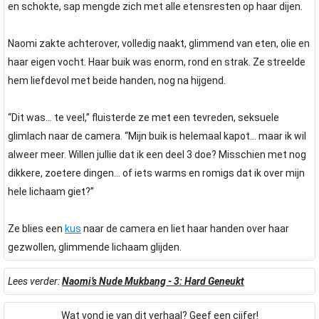
en schokte, sap mengde zich met alle etensresten op haar dijen.
Naomi zakte achterover, volledig naakt, glimmend van eten, olie en
haar eigen vocht. Haar buik was enorm, rond en strak. Ze streelde
hem liefdevol met beide handen, nog na hijgend.
“Dit was… te veel,” fluisterde ze met een tevreden, seksuele
glimlach naar de camera. “Mijn buik is helemaal kapot… maar ik wil
alweer meer. Willen jullie dat ik een deel 3 doe? Misschien met nog
dikkere, zoetere dingen… of iets warms en romigs dat ik over mijn
hele lichaam giet?”
Ze blies een
kus
naar de camera en liet haar handen over haar
gezwollen, glimmende lichaam glijden.
Lees verder:
Naomi’s Nude Mukbang - 3: Hard Geneukt
Wat vond je van dit verhaal? Geef een cijfer!