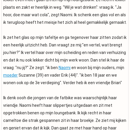
plaats en zakt er heerlijk in weg. "Wil je wat drinken": vraag ik. "Ja
hoor, doe maar wat cola", zegt Naomi. Ik schenk een glas vol en als
ik terugloop heeft het meisje het zich al heel gemakkelijk gemaakt.
Ik zet het glas op mijn tafeltje en ga tegenover haar zitten zodat ik
een heerlijk uitzicht heb. Dan vraagt ze mij:"en vertel; wat brengt
jou hier?" Ik vertel haar over mijn scheiding en reden van verhuizing
en dat ik nu ook lekker dicht bij mijn werk woon. Dan stel ik haar de
vraag: "nu jij?" Ze zegt: "ik ben
Naomi
en woon bij mijn ouders, mijn
moeder
Suzanne (39) en vader Erik (44)". "ik ben 18 jaar en we
wonen ook op de 3e verdieping". Verder heb ik een vriendje Brian"
Ik denk oooh die jongen van de fatbike was waarschijnlijk haar
vriendje. Naomi heeft haar slippertjes uitgedaan en zit met
opgetrokken benen op mijn loungebank. Ik kijk recht in haar
cameltoe die strak gespannen zit in haar broekje. Ze ziet mij kijken
en geniet ervan dat ik kijk. Dan gaat ze met haar hand op haar