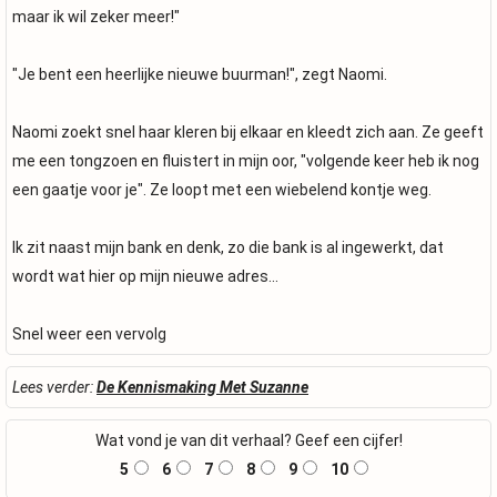
maar ik wil zeker meer!"
"Je bent een heerlijke nieuwe buurman!", zegt Naomi.
Naomi zoekt snel haar kleren bij elkaar en kleedt zich aan. Ze geeft
me een tongzoen en fluistert in mijn oor, "volgende keer heb ik nog
een gaatje voor je". Ze loopt met een wiebelend kontje weg.
Ik zit naast mijn bank en denk, zo die bank is al ingewerkt, dat
wordt wat hier op mijn nieuwe adres...
Snel weer een vervolg
Lees verder:
De Kennismaking Met Suzanne
Wat vond je van dit verhaal? Geef een cijfer!
5
6
7
8
9
10