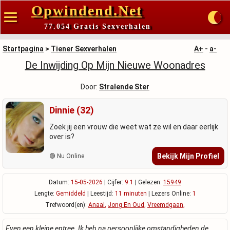
Opwindend.Net
77.054 Gratis Sexverhalen
Startpagina
>
Tiener Sexverhalen
A+
-
a-
De Inwijding Op Mijn Nieuwe Woonadres
Door:
Stralende Ster
Dinnie (32)
Zoek jij een vrouw die weet wat ze wil en daar eerlijk
over is?
Bekijk Mijn Profiel
🟢 Nu Online
Datum:
15-05-2026
| Cijfer:
9.1
| Gelezen:
15949
Lengte:
Gemiddeld
| Leestijd:
11 minuten
| Lezers Online:
1
Trefwoord(en):
Anaal
,
Jong En Oud
,
Vreemdgaan
,
Even een kleine entree. Ik heb na persoonlijke omstandigheden de