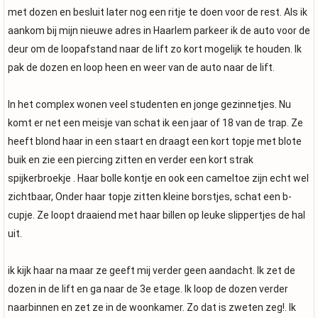
met dozen en besluit later nog een ritje te doen voor de rest. Als ik
aankom bij mijn nieuwe adres in Haarlem parkeer ik de auto voor de
deur om de loopafstand naar de lift zo kort mogelijk te houden. Ik
pak de dozen en loop heen en weer van de auto naar de lift.
In het complex wonen veel studenten en jonge gezinnetjes. Nu
komt er net een meisje van schat ik een jaar of 18 van de trap. Ze
heeft blond haar in een staart en draagt een kort topje met blote
buik en zie een piercing zitten en verder een kort strak
spijkerbroekje . Haar bolle kontje en ook een cameltoe zijn echt wel
zichtbaar, Onder haar topje zitten kleine borstjes, schat een b-
cupje. Ze loopt draaiend met haar billen op leuke slippertjes de hal
uit.
ik kijk haar na maar ze geeft mij verder geen aandacht. Ik zet de
dozen in de lift en ga naar de 3e etage. Ik loop de dozen verder
naarbinnen en zet ze in de woonkamer. Zo dat is zweten zeg!. Ik