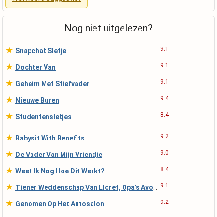
Nog niet uitgelezen?
★
9.1
Snapchat Sletje
★
9.1
Dochter Van
★
9.1
Geheim Met Stiefvader
★
9.4
Nieuwe Buren
★
8.4
Studentensletjes
★
9.2
Babysit With Benefits
★
9.0
De Vader Van Mijn Vriendje
★
8.4
Weet Ik Nog Hoe Dit Werkt?
★
9.1
Tiener Weddenschap Van Lloret, Opa's Avondwandeling
★
9.2
Genomen Op Het Autosalon