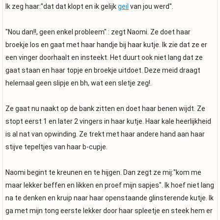
Ik zeg haar:"dat dat klopt en ik gelijk
geil
van jou werd".
"Nou dan!!, geen enkel probleem" : zegt Naomi. Ze doet haar
broekje los en gaat met haar handje bij haar kutje. Ik zie dat ze er
een vinger doorhaalt en insteekt. Het duurt ook niet lang dat ze
gaat staan en haar topje en broekje uitdoet. Deze meid draagt
helemaal geen slipje en bh, wat een sletje zeg!.
Ze gaat nu naakt op de bank zitten en doet haar benen wijdt. Ze
stopt eerst 1 en later 2 vingers in haar kutje. Haar kale heerlijkheid
is al nat van opwinding. Ze trekt met haar andere hand aan haar
stijve tepeltjes van haar b-cupje.
Naomi begint te kreunen en te hijgen. Dan zegt ze mij:"kom me
maar lekker beffen en likken en proef mijn sapjes". Ik hoef niet lang
na te denken en kruip naar haar openstaande glinsterende kutje. Ik
ga met mijn tong eerste lekker door haar spleetje en steek hem er