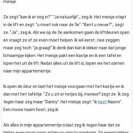
meisje.
Ze zegt:"kan ik er nog in?" "Ja natuurlijk",; zeg ik. Het meisje stapt
in de lift en zegt: "u moet ook naar de 3e". "Bent u nieuw?",: zegt
ze. "Ja":, zeg ik. Als we op de 3e aankomen gaan de liftdeuren open
en vraagt ze of ze even moet helpen. Ik wil eerst , nee zeggen
maar zeg toch: "ja graag!" Ik denk dan kan ik lekker naar dat jonge
lichaampje kijken. Het meisje pakt een kastje en ik een tafel en
lopen het uit de lift. Nadat alles uit de lift is, lopen we het samen
naar mijn appartementje.
Ik open de deur en laat het meisje voorgaan met het kastje en ik
dan met het tafeltje. "Zo u zit er netjes bij, meneer!"zegt ze. Ïk zeg
tegen haar zeg maar "Danny". Het meisje zegt: "ik
heet
Naomi".
Een mooie naam hoor!, zeg ik.
Als alles in mijn appartementje staat zeg ik tegen haar dat ze
lekker even moet gaan zitten op mijn loungebank. Ze neemt lekker