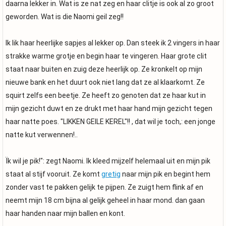
daarna lekker in. Wat is ze nat zeg en haar clitje is ook al zo groot
geworden. Wat is die Naomi geil zeg!!
Ik lik haar heerlijke sapjes al lekker op. Dan steek ik 2 vingers in haar
strakke warme grotje en begin haar te vingeren. Haar grote clit
staat naar buiten en zuig deze heerlijk op. Ze kronkelt op mijn
nieuwe bank en het duurt ook niet lang dat ze al klaarkomt. Ze
squirt zelfs een beetje. Ze heeft zo genoten dat ze haar kut in
mijn gezicht duwt en ze drukt met haar hand mijn gezicht tegen
haar natte poes. "LIKKEN GEILE KEREL"!! , dat wil je toch,: een jonge
natte kut verwennen!..
Ïk wil je pik!": zegt Naomi. Ik kleed mijzelf helemaal uit en mijn pik
staat al stijf vooruit. Ze komt
gretig
naar mijn pik en begint hem
zonder vast te pakken gelijk te pijpen. Ze zuigt hem flink af en
neemt mijn 18 cm bijna al gelijk geheel in haar mond. dan gaan
haar handen naar mijn ballen en kont.