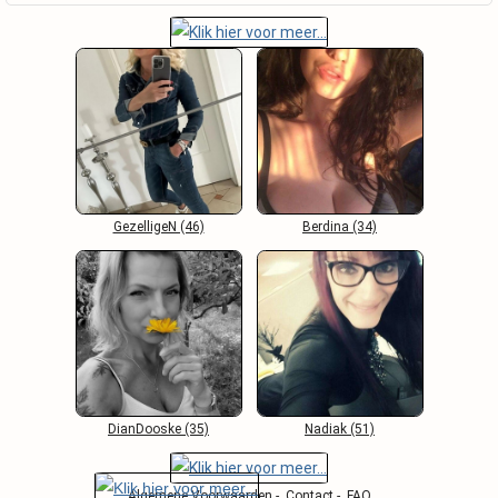
GezelligeN (46)
Berdina (34)
DianDooske (35)
Nadiak (51)
Algemene Voorwaarden
-
Contact
-
FAQ