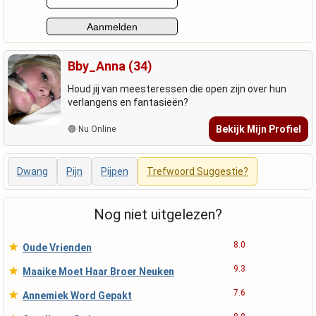
Bby_Anna (34)
Houd jij van meesteressen die open zijn over hun
verlangens en fantasieën?
Bekijk Mijn Profiel
🟢 Nu Online
Dwang
Pijn
Pijpen
Trefwoord Suggestie?
Nog niet uitgelezen?
★
8.0
Oude Vrienden
★
9.3
Maaike Moet Haar Broer Neuken
★
7.6
Annemiek Word Gepakt