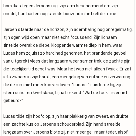
borstkas tegen Jeroens rug, zijn arm beschermend om zijn
middel, hun harten nog steeds bonzend in hetzelfde ritme.
Jeroen staarde naar de horizon, zijn ademhaling nog onregelmatig,
zijn ogen wijd open maar niet echt focussend. Zijn lichaam
tintelde overal: de diepe, kloppende warmte diep in hem, waar
Lucas hem zojuist zo hard had genomen, het brandende gevoel
van uitgerekt vlees dat langzaam weer samentrok, de zachte pijn
die tegelijkertijd genot was. Maar het was niet alleen fysiek. Er zat
iets zwaars in zijn borst, een mengeling van euforie en verwarring
die de rum niet meer kon verdoven. “Lucas…” fluisterde hij, zijn
stem schor en kwetsbaar, bijna brekend. “Wat de fuck… is er net
gebeurd?”
Lucas tilde zijn hoofd op, zijn haar plakkerig van zweet, en drukte
een zachte kus op Jeroens schouderblad. Zijn hand streelde
langzaam over Jeroens blote zij, niet meer geil maar teder, alsof