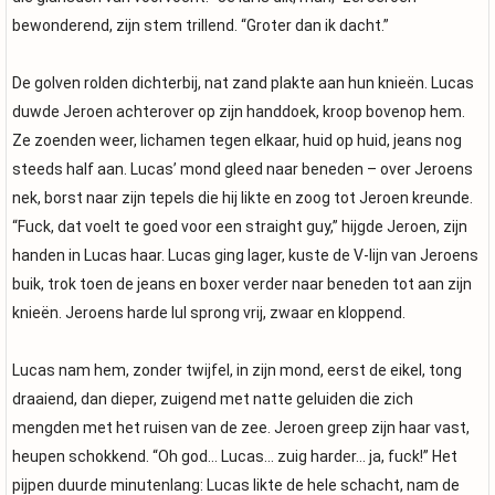
bewonderend, zijn stem trillend. “Groter dan ik dacht.”
De golven rolden dichterbij, nat zand plakte aan hun knieën. Lucas
duwde Jeroen achterover op zijn handdoek, kroop bovenop hem.
Ze zoenden weer, lichamen tegen elkaar, huid op huid, jeans nog
steeds half aan. Lucas’ mond gleed naar beneden – over Jeroens
nek, borst naar zijn tepels die hij likte en zoog tot Jeroen kreunde.
“Fuck, dat voelt te goed voor een straight guy,” hijgde Jeroen, zijn
handen in Lucas haar. Lucas ging lager, kuste de V-lijn van Jeroens
buik, trok toen de jeans en boxer verder naar beneden tot aan zijn
knieën. Jeroens harde lul sprong vrij, zwaar en kloppend.
Lucas nam hem, zonder twijfel, in zijn mond, eerst de eikel, tong
draaiend, dan dieper, zuigend met natte geluiden die zich
mengden met het ruisen van de zee. Jeroen greep zijn haar vast,
heupen schokkend. “Oh god… Lucas… zuig harder… ja, fuck!” Het
pijpen duurde minutenlang: Lucas likte de hele schacht, nam de