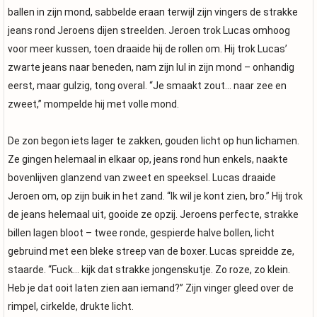
ballen in zijn mond, sabbelde eraan terwijl zijn vingers de strakke
jeans rond Jeroens dijen streelden. Jeroen trok Lucas omhoog
voor meer kussen, toen draaide hij de rollen om. Hij trok Lucas’
zwarte jeans naar beneden, nam zijn lul in zijn mond – onhandig
eerst, maar gulzig, tong overal. “Je smaakt zout… naar zee en
zweet,” mompelde hij met volle mond.
De zon begon iets lager te zakken, gouden licht op hun lichamen.
Ze gingen helemaal in elkaar op, jeans rond hun enkels, naakte
bovenlijven glanzend van zweet en speeksel. Lucas draaide
Jeroen om, op zijn buik in het zand. “Ik wil je kont zien, bro.” Hij trok
de jeans helemaal uit, gooide ze opzij. Jeroens perfecte, strakke
billen lagen bloot – twee ronde, gespierde halve bollen, licht
gebruind met een bleke streep van de boxer. Lucas spreidde ze,
staarde. “Fuck… kijk dat strakke jongenskutje. Zo roze, zo klein.
Heb je dat ooit laten zien aan iemand?” Zijn vinger gleed over de
rimpel, cirkelde, drukte licht.