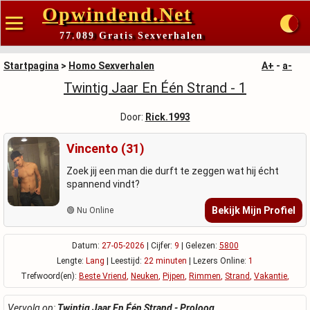
Opwindend.Net
77.089 Gratis Sexverhalen
Startpagina
>
Homo Sexverhalen
A+
-
a-
Twintig Jaar En Één Strand - 1
Door:
Rick.1993
Vincento (31)
Zoek jij een man die durft te zeggen wat hij écht
spannend vindt?
Bekijk Mijn Profiel
🟢 Nu Online
Datum:
27-05-2026
| Cijfer:
9
| Gelezen:
5800
Lengte:
Lang
| Leestijd:
22 minuten
| Lezers Online:
1
Trefwoord(en):
Beste Vriend
,
Neuken
,
Pijpen
,
Rimmen
,
Strand
,
Vakantie
,
Vervolg op:
Twintig Jaar En Één Strand - Proloog