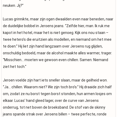
neuken. Jij?”
Lucas grinnikte, maar zijn ogen dwaalden even naar beneden, naar
de duidelijke bobbel in Jeroens jeans. “Zelfde hier, man. Ik ruk me
kapot in het hotel, maar het is niet genoeg. Kijk ons nou staan –
twee hetero’s die eruitzien als modellen, en niemand om het mee
te doen.” Hij liet zijn hand langzaam over Jeroens rug glijden,
onschuldig bedoeld, maar de alcohol maakte alles warmer, trager.
“Misschien… moeten we gewoon even chillen. Samen. Niemand
ziet het toch.”
Jeroen voelde zijn hart iets sneller slaan, maar de geilheid won.
“Ja… chillen. Waarom niet? We zijn toch bro’s.” Hij draaide zich half
om, zodat ze nu borst tegen borst stonden, hun armen losjes om
elkaar. Lucas’ hand gleed lager, over de curve van Jeroens
onderrug, tot net boven de broeksband. De stof van de skinny
jeans spande strak over Jeroens billen – twee perfecte, ronde