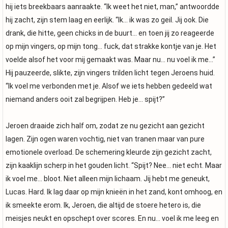
hij iets breekbaars aanraakte. “Ik weet het niet, man,” antwoordde
hij zacht, zijn stem laag en eerlijk. “Ik… ik was zo geil. Jij ook. Die
drank, die hitte, geen chicks in de buurt… en toen jij zo reageerde
op mijn vingers, op mijn tong… fuck, dat strakke kontje van je. Het
voelde alsof het voor mij gemaakt was. Maar nu… nu voel ik me…”
Hij pauzeerde, slikte, zijn vingers trilden licht tegen Jeroens huid.
“Ik voel me verbonden met je. Alsof we iets hebben gedeeld wat
niemand anders ooit zal begrijpen. Heb je… spijt?”
Jeroen draaide zich half om, zodat ze nu gezicht aan gezicht
lagen. Zijn ogen waren vochtig, niet van tranen maar van pure
emotionele overload. De schemering kleurde zijn gezicht zacht,
zijn kaaklijn scherp in het gouden licht. “Spijt? Nee… niet echt. Maar
ik voel me… bloot. Niet alleen mijn lichaam. Jij hebt me geneukt,
Lucas. Hard. Ik lag daar op mijn knieën in het zand, kont omhoog, en
ik smeekte erom. Ik, Jeroen, die altijd de stoere hetero is, die
meisjes neukt en opschept over scores. En nu… voel ik me leeg en