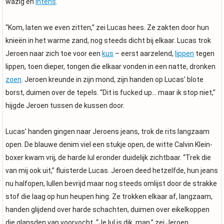
wazig en
intens
.
“Kom, laten we even zitten,” zei Lucas hees. Ze zakten door hun
knieën in het warme zand, nog steeds dicht bij elkaar. Lucas trok
Jeroen naar zich toe voor een
kus
– eerst aarzelend,
lippen
tegen
lippen, toen dieper, tongen die elkaar vonden in een natte, dronken
zoen
. Jeroen kreunde in zijn mond, zijn handen op Lucas’ blote
borst, duimen over de tepels. “Dit is fucked up… maar ik stop niet,”
hijgde Jeroen tussen de kussen door.
Lucas’ handen gingen naar Jeroens jeans, trok de rits langzaam
open. De blauwe denim viel een stukje open, de witte Calvin Klein-
boxer kwam vrij, de harde lul eronder duidelijk zichtbaar. “Trek die
van mij ook uit,” fluisterde Lucas. Jeroen deed hetzelfde, hun jeans
nu halfopen, lullen bevrijd maar nog steeds omlijst door de strakke
stof die laag op hun heupen hing. Ze trokken elkaar af, langzaam,
handen glijdend over harde schachten, duimen over eikelkoppen
die glansden van voorvocht. “Je lul is dik, man,” zei Jeroen