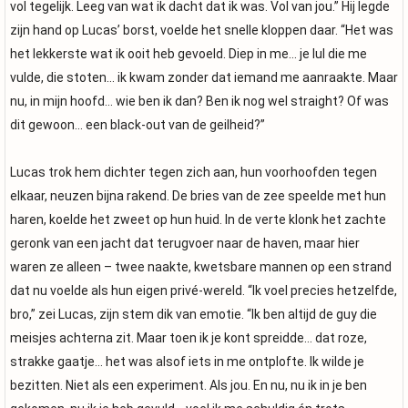
vol tegelijk. Leeg van wat ik dacht dat ik was. Vol van jou.” Hij legde
zijn hand op Lucas’ borst, voelde het snelle kloppen daar. “Het was
het lekkerste wat ik ooit heb gevoeld. Diep in me… je lul die me
vulde, die stoten… ik kwam zonder dat iemand me aanraakte. Maar
nu, in mijn hoofd… wie ben ik dan? Ben ik nog wel straight? Of was
dit gewoon… een black-out van de geilheid?”
Lucas trok hem dichter tegen zich aan, hun voorhoofden tegen
elkaar, neuzen bijna rakend. De bries van de zee speelde met hun
haren, koelde het zweet op hun huid. In de verte klonk het zachte
geronk van een jacht dat terugvoer naar de haven, maar hier
waren ze alleen – twee naakte, kwetsbare mannen op een strand
dat nu voelde als hun eigen privé-wereld. “Ik voel precies hetzelfde,
bro,” zei Lucas, zijn stem dik van emotie. “Ik ben altijd de guy die
meisjes achterna zit. Maar toen ik je kont spreidde… dat roze,
strakke gaatje… het was alsof iets in me ontplofte. Ik wilde je
bezitten. Niet als een experiment. Als jou. En nu, nu ik in je ben