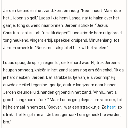
Jeroen kreunde in het zand, kont omhoog. “Nee… nooit. Maar doe
het… ik ben zo geil.” Lucas likte hem. Lange, natte halen over het
gaatje, tong duwend naar binnen. Jeroen schokte. “Jezus
Christus… dat is… oh fuck, lik dieper!” Lucas rimde hem uitgebreid,
tong neukend, vingers erbij, speeksel druipend. Minutenlang, tot
Jeroen smeekte: “Neuk me… alsjeblieft… ik wil het voelen.”
Lucas spuugde op zijn eigen lul, die keihard was. Hij trok Jeroens
heupen omhoog, knieën in het zand, jeans nog om één enkel. “Ik ga
je hard neuken, Jeroen. Dat strakke kutje van je is voor mij.” Hij
duwde de eikel tegen het gaatje, drukte langzaam naar binnen.
Jeroen kreunde luid, handen grijpend in het zand. “Ahhh… het is
groot… langzaam… fuck!” Maar Lucas ging dieper, cm voor cm, tot
hij helemaal in hem zat. “Godver… wat een strak kutje. Zo
heet
, zo
strak… het knijpt me af. Je bent gemaakt om geneukt te worden,
bro.”