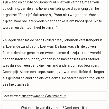
zijn wang en drupte op Lucas’ huid. Niet van verdriet, maar van
opluchting, van de emotionele ontlading die dieper ging dan het
orgasme. “Dank je,” fluisterde hij. “Voor niet wegrennen. Voor
blijven. Voor me laten voelen dat het oké is om kapot geneukt te
worden en dan toch heel te blijven.”
Ze lagen daar tot de nacht volledig viel, lichamen verstrengeld in
afkoelende zand dat nu koel was. De baai was stil, de golven
fluisterden hun geheim, en twee hetero’s die zojuist hun wereld
hadden laten schudden, vonden in de nasleep iets wat sterker
was dan lust: een band die niemand anders ooit zou begrijpen.
Geen spijt. Alleen een diepe, warme, verwarrende liefde die begon
als geilheid en eindigde als iets echts. De sterren keken toe, en de
zee hield zich stil.
Lees verder:
Twintig Jaar En Één Strand - 2
Wat vond je van dit verhaal? Geef een cijfer!