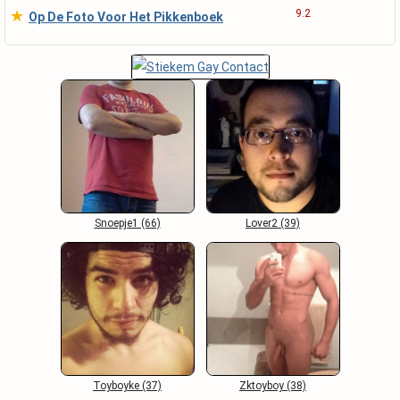
★
9.2
Op De Foto Voor Het Pikkenboek
Snoepje1 (66)
Lover2 (39)
Toyboyke (37)
Zktoyboy (38)