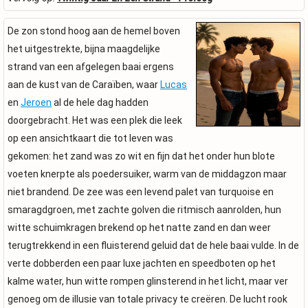
De zon stond hoog aan de hemel boven
het uitgestrekte, bijna maagdelijke
strand van een afgelegen baai ergens
aan de kust van de Caraïben, waar
Lucas
en
Jeroen
al de hele dag hadden
doorgebracht. Het was een plek die leek
op een ansichtkaart die tot leven was
gekomen: het zand was zo wit en fijn dat het onder hun blote
voeten knerpte als poedersuiker, warm van de middagzon maar
niet brandend. De zee was een levend palet van turquoise en
smaragdgroen, met zachte golven die ritmisch aanrolden, hun
witte schuimkragen brekend op het natte zand en dan weer
terugtrekkend in een fluisterend geluid dat de hele baai vulde. In de
verte dobberden een paar luxe jachten en speedboten op het
kalme water, hun witte rompen glinsterend in het licht, maar ver
genoeg om de illusie van totale privacy te creëren. De lucht rook