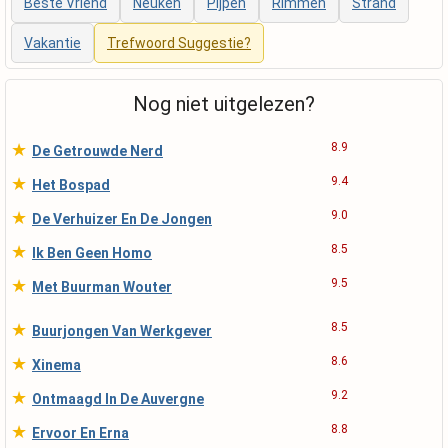
Beste Vriend
Neuken
Pijpen
Rimmen
Strand
Vakantie
Trefwoord Suggestie?
Nog niet uitgelezen?
★
8.9
De Getrouwde Nerd
★
9.4
Het Bospad
★
9.0
De Verhuizer En De Jongen
★
8.5
Ik Ben Geen Homo
★
9.5
Met Buurman Wouter
★
8.5
Buurjongen Van Werkgever
★
8.6
Xinema
★
9.2
Ontmaagd In De Auvergne
★
8.8
Ervoor En Erna