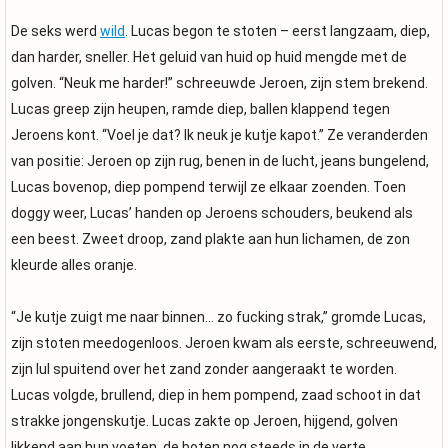
De seks werd
wild
. Lucas begon te stoten – eerst langzaam, diep,
dan harder, sneller. Het geluid van huid op huid mengde met de
golven. “Neuk me harder!” schreeuwde Jeroen, zijn stem brekend.
Lucas greep zijn heupen, ramde diep, ballen klappend tegen
Jeroens kont. “Voel je dat? Ik neuk je kutje kapot.” Ze veranderden
van positie: Jeroen op zijn rug, benen in de lucht, jeans bungelend,
Lucas bovenop, diep pompend terwijl ze elkaar zoenden. Toen
doggy weer, Lucas’ handen op Jeroens schouders, beukend als
een beest. Zweet droop, zand plakte aan hun lichamen, de zon
kleurde alles oranje.
“Je kutje zuigt me naar binnen… zo fucking strak,” gromde Lucas,
zijn stoten meedogenloos. Jeroen kwam als eerste, schreeuwend,
zijn lul spuitend over het zand zonder aangeraakt te worden.
Lucas volgde, brullend, diep in hem pompend, zaad schoot in dat
strakke jongenskutje. Lucas zakte op Jeroen, hijgend, golven
likkend aan hun voeten, de boten nog steeds in de verte.