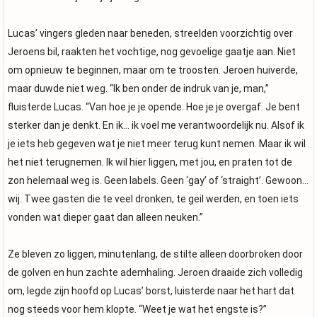
Lucas’ vingers gleden naar beneden, streelden voorzichtig over
Jeroens bil, raakten het vochtige, nog gevoelige gaatje aan. Niet
om opnieuw te beginnen, maar om te troosten. Jeroen huiverde,
maar duwde niet weg. “Ik ben onder de indruk van je, man,”
fluisterde Lucas. “Van hoe je je opende. Hoe je je overgaf. Je bent
sterker dan je denkt. En ik… ik voel me verantwoordelijk nu. Alsof ik
je iets heb gegeven wat je niet meer terug kunt nemen. Maar ik wil
het niet terugnemen. Ik wil hier liggen, met jou, en praten tot de
zon helemaal weg is. Geen labels. Geen ‘gay’ of ‘straight’. Gewoon…
wij. Twee gasten die te veel dronken, te geil werden, en toen iets
vonden wat dieper gaat dan alleen neuken.”
Ze bleven zo liggen, minutenlang, de stilte alleen doorbroken door
de golven en hun zachte ademhaling. Jeroen draaide zich volledig
om, legde zijn hoofd op Lucas’ borst, luisterde naar het hart dat
nog steeds voor hem klopte. “Weet je wat het engste is?”