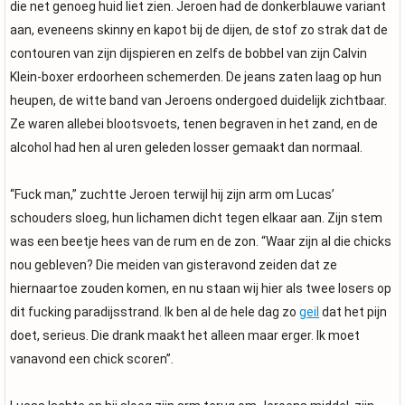
die net genoeg huid liet zien. Jeroen had de donkerblauwe variant
aan, eveneens skinny en kapot bij de dijen, de stof zo strak dat de
contouren van zijn dijspieren en zelfs de bobbel van zijn Calvin
Klein-boxer erdoorheen schemerden. De jeans zaten laag op hun
heupen, de witte band van Jeroens ondergoed duidelijk zichtbaar.
Ze waren allebei blootsvoets, tenen begraven in het zand, en de
alcohol had hen al uren geleden losser gemaakt dan normaal.
“Fuck man,” zuchtte Jeroen terwijl hij zijn arm om Lucas’
schouders sloeg, hun lichamen dicht tegen elkaar aan. Zijn stem
was een beetje hees van de rum en de zon. “Waar zijn al die chicks
nou gebleven? Die meiden van gisteravond zeiden dat ze
hiernaartoe zouden komen, en nu staan wij hier als twee losers op
dit fucking paradijsstrand. Ik ben al de hele dag zo
geil
dat het pijn
doet, serieus. Die drank maakt het alleen maar erger. Ik moet
vanavond een chick scoren”.