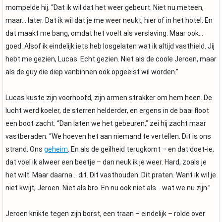
mompelde hij. “Dat ik wil dat het weer gebeurt. Niet nu meteen,
maar… later. Dat ik wil dat je me weer neukt, hier of in het hotel. En
dat maakt me bang, omdat het voelt als verslaving. Maar ook…
goed. Alsof ik eindelijk iets heb losgelaten wat ik altijd vasthield. Jij
hebt me gezien, Lucas. Echt gezien. Niet als de coole Jeroen, maar
als de guy die diep vanbinnen ook opgeëist wil worden.”
Lucas kuste zijn voorhoofd, zijn armen strakker om hem heen. De
lucht werd koeler, de sterren helderder, en ergens in de baai floot
een boot zacht. “Dan laten we het gebeuren,” zei hij zacht maar
vastberaden. “We hoeven het aan niemand te vertellen. Dit is ons
strand. Ons
geheim
. En als de geilheid terugkomt – en dat doet-ie,
dat voel ik alweer een beetje – dan neuk ik je weer. Hard, zoals je
het wilt. Maar daarna… dit. Dit vasthouden. Dit praten. Want ik wil je
niet kwijt, Jeroen. Niet als bro. En nu ook niet als… wat we nu zijn.”
Jeroen knikte tegen zijn borst, een traan – eindelijk – rolde over