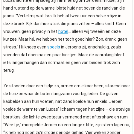
Lucas lachte en hij sloeg zijn arm terug om Jeroens middel, zijn
hand rustend op de warme, blote huid net boven de rand van die
jeans. “Vertel mij wat, bro. Ik heb al twee uur een halve stijve in
deze broek. Kijk dan hoe strak die jeans zitten – alles knelt. Geen
vrouwen, geen privacy in het
hotel
… alleen wij tweeën en deze
kutzee. Maar hé, we hebben het toch goed hier? Zon, drank, geen
stress.” Hij kneep even
speels
in Jeroens zij, onschuldig, zoals
vrienden dat doen na een paar biertjes. Maar de aanraking bleef
iets langer hangen dan normaal, en geen van beiden trok zich
terug.
Ze stonden daar een tijdje zo, armen om elkaar heen, starend naar
de horizon waar de boten langzaam voorbijgleden. De golven
kabbelden aan hun voeten, nat zand koelde hun enkels. Jeroen
voelde de warmte van Lucas’ lichaam tegen het zijne – die stevige
borstkas, die lichte zweetgeur vermengd met aftershave en rum.
“Weet je,” mompelde Jeroen na een lange stilte, zijn stem lager nu,
“ik heb nog nooit zo’n droge periode gehad. Vier weken zonder