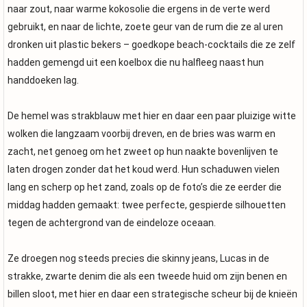
naar zout, naar warme kokosolie die ergens in de verte werd
gebruikt, en naar de lichte, zoete geur van de rum die ze al uren
dronken uit plastic bekers – goedkope beach-cocktails die ze zelf
hadden gemengd uit een koelbox die nu halfleeg naast hun
handdoeken lag.
De hemel was strakblauw met hier en daar een paar pluizige witte
wolken die langzaam voorbij dreven, en de bries was warm en
zacht, net genoeg om het zweet op hun naakte bovenlijven te
laten drogen zonder dat het koud werd. Hun schaduwen vielen
lang en scherp op het zand, zoals op de foto’s die ze eerder die
middag hadden gemaakt: twee perfecte, gespierde silhouetten
tegen de achtergrond van de eindeloze oceaan.
Ze droegen nog steeds precies die skinny jeans, Lucas in de
strakke, zwarte denim die als een tweede huid om zijn benen en
billen sloot, met hier en daar een strategische scheur bij de knieën