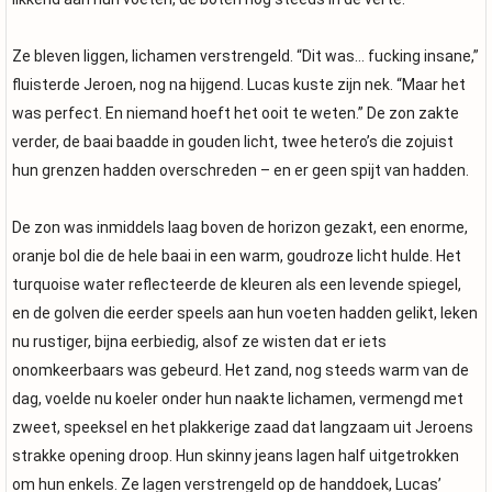
Ze bleven liggen, lichamen verstrengeld. “Dit was… fucking insane,”
fluisterde Jeroen, nog na hijgend. Lucas kuste zijn nek. “Maar het
was perfect. En niemand hoeft het ooit te weten.” De zon zakte
verder, de baai baadde in gouden licht, twee hetero’s die zojuist
hun grenzen hadden overschreden – en er geen spijt van hadden.
De zon was inmiddels laag boven de horizon gezakt, een enorme,
oranje bol die de hele baai in een warm, goudroze licht hulde. Het
turquoise water reflecteerde de kleuren als een levende spiegel,
en de golven die eerder speels aan hun voeten hadden gelikt, leken
nu rustiger, bijna eerbiedig, alsof ze wisten dat er iets
onomkeerbaars was gebeurd. Het zand, nog steeds warm van de
dag, voelde nu koeler onder hun naakte lichamen, vermengd met
zweet, speeksel en het plakkerige zaad dat langzaam uit Jeroens
strakke opening droop. Hun skinny jeans lagen half uitgetrokken
om hun enkels. Ze lagen verstrengeld op de handdoek, Lucas’