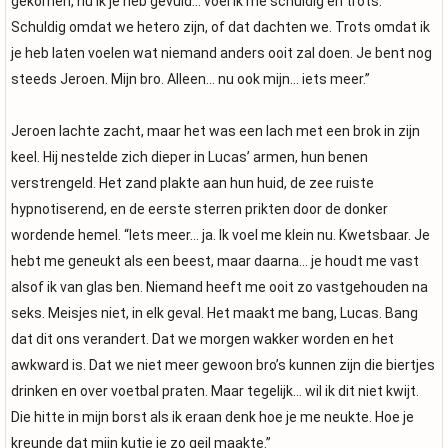
gekomen, nu ik je heb gevuld… voel ik me schuldig én trots.
Schuldig omdat we hetero zijn, of dat dachten we. Trots omdat ik
je heb laten voelen wat niemand anders ooit zal doen. Je bent nog
steeds Jeroen. Mijn bro. Alleen… nu ook mijn… iets meer.”
Jeroen lachte zacht, maar het was een lach met een brok in zijn
keel. Hij nestelde zich dieper in Lucas’ armen, hun benen
verstrengeld. Het zand plakte aan hun huid, de zee ruiste
hypnotiserend, en de eerste sterren prikten door de donker
wordende hemel. “Iets meer… ja. Ik voel me klein nu. Kwetsbaar. Je
hebt me geneukt als een beest, maar daarna… je houdt me vast
alsof ik van glas ben. Niemand heeft me ooit zo vastgehouden na
seks. Meisjes niet, in elk geval. Het maakt me bang, Lucas. Bang
dat dit ons verandert. Dat we morgen wakker worden en het
awkward is. Dat we niet meer gewoon bro’s kunnen zijn die biertjes
drinken en over voetbal praten. Maar tegelijk… wil ik dit niet kwijt.
Die hitte in mijn borst als ik eraan denk hoe je me neukte. Hoe je
kreunde dat mijn kutje je zo geil maakte.”