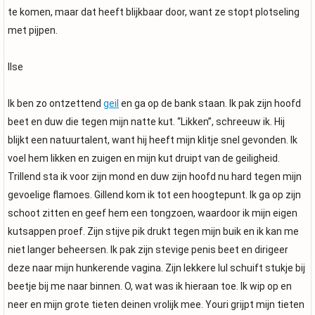
te komen, maar dat heeft blijkbaar door, want ze stopt plotseling
met pijpen.
Ilse
Ik ben zo ontzettend
geil
en ga op de bank staan. Ik pak zijn hoofd
beet en duw die tegen mijn natte kut. “Likken”, schreeuw ik. Hij
blijkt een natuurtalent, want hij heeft mijn klitje snel gevonden. Ik
voel hem likken en zuigen en mijn kut druipt van de geiligheid.
Trillend sta ik voor zijn mond en duw zijn hoofd nu hard tegen mijn
gevoelige flamoes. Gillend kom ik tot een hoogtepunt. Ik ga op zijn
schoot zitten en geef hem een tongzoen, waardoor ik mijn eigen
kutsappen proef. Zijn stijve pik drukt tegen mijn buik en ik kan me
niet langer beheersen. Ik pak zijn stevige penis beet en dirigeer
deze naar mijn hunkerende vagina. Zijn lekkere lul schuift stukje bij
beetje bij me naar binnen. O, wat was ik hieraan toe. Ik wip op en
neer en mijn grote tieten deinen vrolijk mee. Youri grijpt mijn tieten