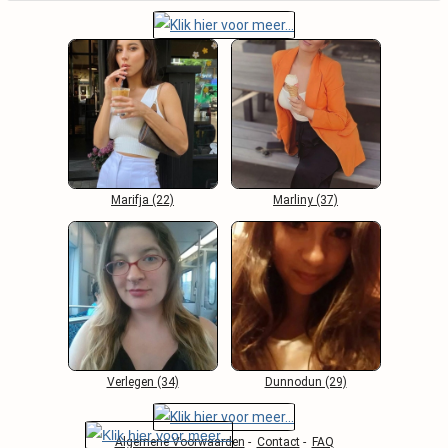
Marifja (22)
Marliny (37)
Verlegen (34)
Dunnodun (29)
Algemene Voorwaarden
-
Contact
-
FAQ