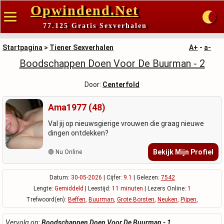
Opwindend.Net
77.125 Gratis Sexverhalen
Startpagina
>
Tiener Sexverhalen
A+
-
a-
Boodschappen Doen Voor De Buurman - 2
Door:
Centerfold
Ama1977 (48)
Val jij op nieuwsgierige vrouwen die graag nieuwe
dingen ontdekken?
Bekijk Mijn Profiel
🟢 Nu Online
Datum:
30-05-2026
| Cijfer:
9.1
| Gelezen:
7542
Lengte:
Gemiddeld
| Leestijd:
11 minuten
| Lezers Online:
1
Trefwoord(en):
Beffen
,
Buurman
,
Grote Borsten
,
Neuken
,
Pijpen
,
Vervolg op:
Boodschappen Doen Voor De Buurman - 1