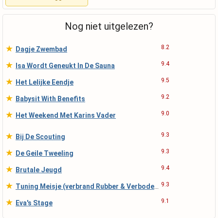
Nog niet uitgelezen?
★
8.2
Dagje Zwembad
★
9.4
Isa Wordt Geneukt In De Sauna
★
9.5
Het Lelijke Eendje
★
9.2
Babysit With Benefits
★
9.0
Het Weekend Met Karins Vader
★
9.3
Bij De Scouting
★
9.3
De Geile Tweeling
★
9.4
Brutale Jeugd
★
9.3
Tuning Meisje (verbrand Rubber & Verboden Vrucht)
★
9.1
Eva's Stage