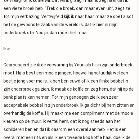
Ze vraagt of ik koffie wil. Dat wil ik graag, maar ik zeg haar dat ik
een vieze broek heb. “Trek die broek, dan maar even uit”, zegt ze
tot mijn verbazing. Vertwijfeld kijk ik naar haar, maar ze doet alsof
het de gewoonste zaak van de wereld is, dat ik hier in mijn
onderbroek sta. Nou ja, dan moet het maar.
Ilse
Geamuseerd zie ik de verwarring bij Youri als hij in zijn onderbroek
moet. Hij is best een mooie jongen, hoewel hij natuurlijk wel een
beetje jong voor me is. Ik ben benieuwd of ik een flinke bobbel in
zijn onderbroek ga zien. Ik maak de koffie en zeg hem, dat hij op de
bank plaats kan nemen. Tot mijn genoegen zie ik een zeer
acceptabele bobbel in zijn onderbroek. Ik ga dicht bij hem zitten en
overhandig de koffie. Hij maakt me een compliment met de mooie
kleuren op de muur. Ik vertel hem, dat ik nog steeds aan het
schilderen ben en dat ik daarom een overal aan heb. Het is een
overal met een rits en als ik een tweede kop koffie haal, doe ik de