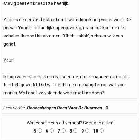
stevig beet en kneedt ze heerlijk.
Youri is de eerste die klaarkomt, waardoor ik nog wilder word. De
pik van Youri is natuurlijk supergevoelig, maar het kan me niet
schelen. Ik moet klaarkomen. “Ohhh….ahhh’, schreeuw ik van
genot.
Youri
Ik loop weer naar huis en realiseer me, dat ik maar een uur in de
tuin heb gewerkt. Dat wijf heeft me ontmaagd en op wat voor
manier. Wat gaat ze volgende week met me doen?
Lees verder:
Boodschappen Doen Voor De Buurman - 3
Wat vond je van dit verhaal? Geef een cijfer!
5
6
7
8
9
10