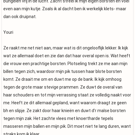
bungelen vrij in de lucht. Zacht streel ik mijn eigen borsten en voel
even aan mijn kutje. Zoals ik al dacht ben ik werkelijk klets- maar
dan ook druipnat.
Youri
Ze raakt me net niet aan, maar wat is dit ongelooflijk lekker. Ik kijk
wat ze allemaal doet en zie dan dat haar overal open is. Wat heeft
die vrouw een prachtige borsten. Plotseling trekt ze me aan mijn
billen tegen zich, waardoor mijn pik tussen haar blote borsten
komt. Ze draait me om en duwt me op de bank. Ik kijk omhoog
tegen de grote maar stevige prammen. Ze duwt de overal van
haar schouders en tot mijn verrassing staat ze volledig naakt voor
me. Heeft ze dit allemaal gepland, want waarom draagt ze geen
bh en slipje. Ze zakt door haar knieën en duwt d’r malse borsten
tegen mijn zak. Het zachte vlees met knoertharde tepels
masseren mijn ballen en mijn pik. Dit moet niet te lang duren, want
straks kom ik klaar.