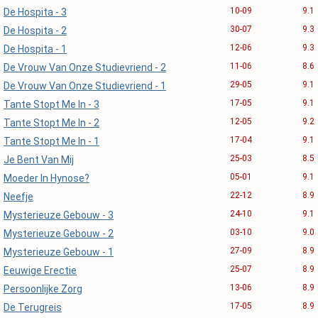
10-09
9.1
De Hospita - 3
30-07
9.3
De Hospita - 2
12-06
9.3
De Hospita - 1
11-06
8.6
De Vrouw Van Onze Studievriend - 2
29-05
9.1
De Vrouw Van Onze Studievriend - 1
17-05
9.1
Tante Stopt Me In - 3
12-05
9.2
Tante Stopt Me In - 2
17-04
9.1
Tante Stopt Me In - 1
25-03
8.5
Je Bent Van Mij
05-01
9.1
Moeder In Hynose?
22-12
8.9
Neefje
24-10
9.1
Mysterieuze Gebouw - 3
03-10
9.0
Mysterieuze Gebouw - 2
27-09
8.9
Mysterieuze Gebouw - 1
25-07
8.9
Eeuwige Erectie
13-06
8.9
Persoonlijke Zorg
17-05
8.9
De Terugreis