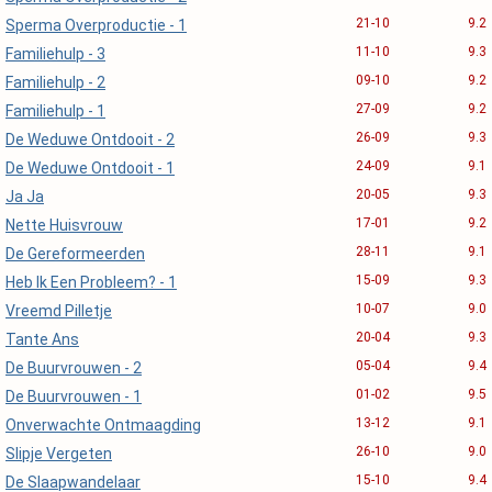
21-10
9.2
Sperma Overproductie - 1
11-10
9.3
Familiehulp - 3
09-10
9.2
Familiehulp - 2
27-09
9.2
Familiehulp - 1
26-09
9.3
De Weduwe Ontdooit - 2
24-09
9.1
De Weduwe Ontdooit - 1
20-05
9.3
Ja Ja
17-01
9.2
Nette Huisvrouw
28-11
9.1
De Gereformeerden
15-09
9.3
Heb Ik Een Probleem? - 1
10-07
9.0
Vreemd Pilletje
20-04
9.3
Tante Ans
05-04
9.4
De Buurvrouwen - 2
01-02
9.5
De Buurvrouwen - 1
13-12
9.1
Onverwachte Ontmaagding
26-10
9.0
Slipje Vergeten
15-10
9.4
De Slaapwandelaar