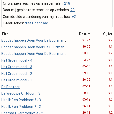
Ontvangen reacties op mijn verhalen:
218
Door mij geplaatste reacties op verhalen:
20
Gemiddelde waardering van mijn reacties:
+2
E-Mail Adres:
Niet Openbaar
Titel
Datum
Cijfer
01-06
9.2
Boodschappen Doen Voor De Buurman - 3
30-05
9.1
Boodschappen Doen Voor De Buurman - 2
13-05
9.2
Boodschappen Doen Voor De Buurman - 1
13-04
9.1
Het Groeimiddel - 4
05-04
9.1
Het Groeimiddel - 3
19-03
9.1
Het Groeimiddel - 2
26-02
9.1
Het Groeimiddel - 1
02-01
9.2
De Pastoor
10-12
9.1
De Weduwe Ontdooit - 3
05-12
9.3
Heb Ik Een Probleem? - 3
26-11
9.3
Heb Ik Een Probleem? - 2
20-11
9.2
Sperma Overproductie - 2