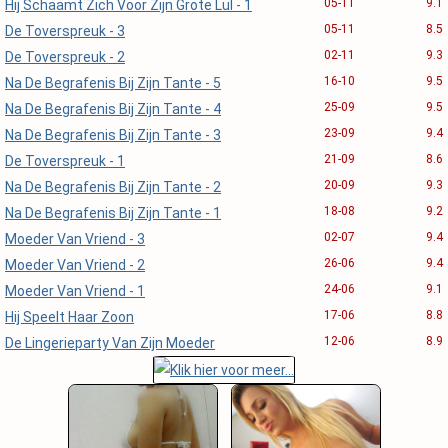
05-11
9.1
Hij Schaamt Zich Voor Zijn Grote Lul - 1
05-11
8.5
De Toverspreuk - 3
02-11
9.3
De Toverspreuk - 2
16-10
9.5
Na De Begrafenis Bij Zijn Tante - 5
25-09
9.5
Na De Begrafenis Bij Zijn Tante - 4
23-09
9.4
Na De Begrafenis Bij Zijn Tante - 3
21-09
8.6
De Toverspreuk - 1
20-09
9.3
Na De Begrafenis Bij Zijn Tante - 2
18-08
9.2
Na De Begrafenis Bij Zijn Tante - 1
02-07
9.4
Moeder Van Vriend - 3
26-06
9.4
Moeder Van Vriend - 2
24-06
9.1
Moeder Van Vriend - 1
17-06
8.8
Hij Speelt Haar Zoon
12-06
8.9
De Lingerieparty Van Zijn Moeder