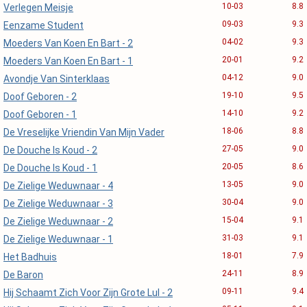
10-03
8.8
Verlegen Meisje
09-03
9.3
Eenzame Student
04-02
9.3
Moeders Van Koen En Bart - 2
20-01
9.2
Moeders Van Koen En Bart - 1
04-12
9.0
Avondje Van Sinterklaas
19-10
9.5
Doof Geboren - 2
14-10
9.2
Doof Geboren - 1
18-06
8.8
De Vreselijke Vriendin Van Mijn Vader
27-05
9.0
De Douche Is Koud - 2
20-05
8.6
De Douche Is Koud - 1
13-05
9.0
De Zielige Weduwnaar - 4
30-04
9.0
De Zielige Weduwnaar - 3
15-04
9.1
De Zielige Weduwnaar - 2
31-03
9.1
De Zielige Weduwnaar - 1
18-01
7.9
Het Badhuis
24-11
8.9
De Baron
09-11
9.4
Hij Schaamt Zich Voor Zijn Grote Lul - 2