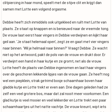
clitpiercing in haar mond, speelt met de stijve clit en krijgt dan
samen met Lotte een volgend orgasme.
Debbie heeft zich inmiddels ook uitgekleed en ruilt met Lotte van
plaats. Ze staat op knappen en is benieuwd naar de vreemde tong.
De vrouw laat eerst haar vingers in Debbie verdwijnen en kijkt haar
geil aan. ‘Je staat helemaal open’, zegt ze en gaat met vier vingers
naar binnen. ‘Wil je helmaal naar binnen?’ Vraagt Debbie. Ze wacht
niet op het antwoord, pakt de pols van de vrouw en drukt door. Er
verdwijnt een hand in haar kutje en ze gromt, net als de vrouw.
Lotte heeft de plaats van Debbie ingenomen en laat haar vingers
over de geschoren lekkende lipjes van de vrouw gaan. Ze heeft nog
wel een piepklein, strak getrimd bosje schaamhaar boven haar
gladde kutje en Lotte trekt er even aan. Drie dagen geleden had ze
zelf een veel grotere bos, maar dat zal nooit meer voorkomen. Een
glad kutje is veel mooier en veel lekkerder en Lotte trekt een paar
schaamhaartjes uit het natte vachtje. De vrouw kreunt, wipt iets