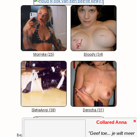
Morryke (25)
Bloody (34)
SletjeAngi (38)
Denicha (31)
❌
Collared Anna
Algemene Voorwaarden
-
Contact
-
FAQ
"Geef toe... je wilt meer
Bezoekers Online: 678 / Copyright 2000 - 2026 Opwindend.Net