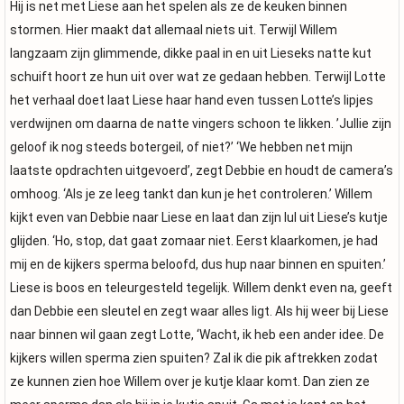
Hij is net met Liese aan het spelen als ze de keuken binnen
stormen. Hier maakt dat allemaal niets uit. Terwijl Willem
langzaam zijn glimmende, dikke paal in en uit Lieseks natte kut
schuift hoort ze hun uit over wat ze gedaan hebben. Terwijl Lotte
het verhaal doet laat Liese haar hand even tussen Lotte’s lipjes
verdwijnen om daarna de natte vingers schoon te likken. ’Jullie zijn
geloof ik nog steeds botergeil, of niet?’ ‘We hebben net mijn
laatste opdrachten uitgevoerd’, zegt Debbie en houdt de camera’s
omhoog. ‘Als je ze leeg tankt dan kun je het controleren.’ Willem
kijkt even van Debbie naar Liese en laat dan zijn lul uit Liese’s kutje
glijden. ‘Ho, stop, dat gaat zomaar niet. Eerst klaarkomen, je had
mij en de kijkers sperma beloofd, dus hup naar binnen en spuiten.’
Liese is boos en teleurgesteld tegelijk. Willem denkt even na, geeft
dan Debbie een sleutel en zegt waar alles ligt. Als hij weer bij Liese
naar binnen wil gaan zegt Lotte, ‘Wacht, ik heb een ander idee. De
kijkers willen sperma zien spuiten? Zal ik die pik aftrekken zodat
ze kunnen zien hoe Willem over je kutje klaar komt. Dan zien ze