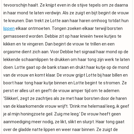
tevoorschijn haalt. Ze knijpt even in de stijve tepels om ze daarna
in haar mond te laten verdwijn. Als ze zuigt en bijt begint de vrouw
te kreunen. Dan trekt ze Lotte aan haar haren omhoog totdat hun
lippen
elkaar ontmoeten. Tongen zoeken elkaar terwijl borsten
gemasseerd worden. Debbie zit op haar knieën twee kutjes te
kikken en te vingeren. Dan begint de vrouw te trillen en een
orgasme dient zich aan. Voor Debbie het signaal haar mond op de
lekkende schaamlippen te drukken om haar tong zijn werk te laten
doen. Lotte gaat op de bank staan en drukt haar kutje op de mond
van de vrouw en komt klaar. De vrouw grijpt Lotte bij haar billen en
boort haar tong haar kutje binnen en Lotte begint te stromen. Ze
perst er alles uit en geeft de vrouw amper tijd om te ademen.
‘Slikken’, zegt ze zachtjes als ze met haar borsten door de haren
van de klaarkomende vrouw wrijft. ‘Drink me helemaal leeg, ik geef
je al mijn honingzoete geil. Zuig me leeg.’ De vrouw heeft geen
aanmoediging meer nodig, ze likt, slikt en slurpt. Haar tong gaat
over de gladde natte lippen en weer naar binnen. Ze zuigt de