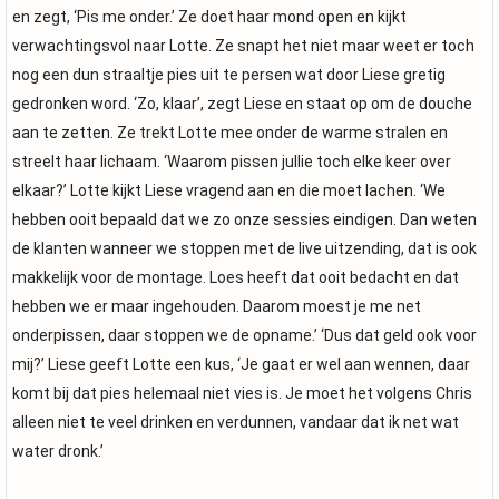
en zegt, ‘Pis me onder.’ Ze doet haar mond open en kijkt
verwachtingsvol naar Lotte. Ze snapt het niet maar weet er toch
nog een dun straaltje pies uit te persen wat door Liese gretig
gedronken word. ‘Zo, klaar’, zegt Liese en staat op om de douche
aan te zetten. Ze trekt Lotte mee onder de warme stralen en
streelt haar lichaam. ‘Waarom pissen jullie toch elke keer over
elkaar?’ Lotte kijkt Liese vragend aan en die moet lachen. ‘We
hebben ooit bepaald dat we zo onze sessies eindigen. Dan weten
de klanten wanneer we stoppen met de live uitzending, dat is ook
makkelijk voor de montage. Loes heeft dat ooit bedacht en dat
hebben we er maar ingehouden. Daarom moest je me net
onderpissen, daar stoppen we de opname.’ ‘Dus dat geld ook voor
mij?’ Liese geeft Lotte een kus, ‘Je gaat er wel aan wennen, daar
komt bij dat pies helemaal niet vies is. Je moet het volgens Chris
alleen niet te veel drinken en verdunnen, vandaar dat ik net wat
water dronk.’