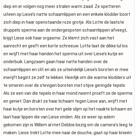
diep en er volgen nog meer stralen warm zaad. Ze spetteren
uiteen op Liese’s natte schaamlippen en een enkele klodder boort
zich diep in haar openstaande roze grotje. Als Lotte de laatste
druppels sperma aan de ondergespoten schaamlippen afveegt,
krijgt Liese ook haar orgasme. Ze klemt zich vast aan het
aanrecht en geeft een korte schreeuw. Lotte laat de dikke lul los
en wrijft met haar handen het sperma uit over Liese’s kutje en
onderbuik. Langzaam gaan haar natte handen over de
schaamlippen en clit en als ze uiteindelijk Liese’s borsten er mee
inwrijft begint ze zelf te lekken. Heerlijk om die warme klodders uit
te smeren over de stevigen borsten met stijve geringde tepels.
Als ze een van die tepels in haar mond neemt proeft ze de sperma
en geniet. Dan drukt ze haar lichaam tegen Liese aan, wrijft met
haar kutje en borsten over het geile slijm op het naakte lichaam en
laat haar lippen die van Liese vinden. Als ze weer op adem
gekomen zijn is Willem al met Debbie bezig om de camera’s leeg te
maken. Liese trekt Lotte mee naar de douche, gaat op haar knieën