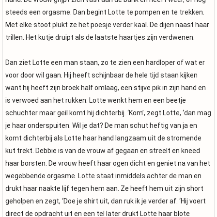
steeds een orgasme. Dan begint Lotte te pompen en te trekken.
Met elke stoot plukt ze het poesje verder kaal. De dijen naast haar
trillen. Het kutje druipt als de laatste haartjes zijn verdwenen.
Dan ziet Lotte een man staan, zo te zien een hardloper of wat er
voor door wil gaan. Hij heeft schijnbaar de hele tijd staan kijken
want hij heeft zijn broek half omlaag, een stijve pik in zijn hand en
is verwoed aan het rukken. Lotte wenkt hem en een beetje
schuchter maar geil komt hij dichterbij. ‘Kom’, zegt Lotte, ‘dan mag
je haar onderspuiten. Wil je dat? De man schut heftig van ja en
komt dichterbij als Lotte haar hand langzaam uit de stromende
kut trekt. Debbie is van de vrouw af gegaan en streelt en kneed
haar borsten. De vrouw heeft haar ogen dicht en geniet na van het
wegebbende orgasme. Lotte staat inmiddels achter de man en
drukt haar naakte lijf tegen hem aan. Ze heeft hem uit zijn short
geholpen en zegt, ‘Doe je shirt uit, dan ruk ik je verder af. ‘Hij voert
direct de opdracht uit en een tel later drukt Lotte haar blote