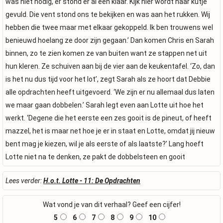
was niet nodig, er stond er al een klaar. Kijk hier wordt haar kutje
gevuld. Die vent stond ons te bekijken en was aan het rukken. Wij
hebben die twee maar met elkaar gekoppeld. Ik ben trouwens wel
benieuwd hoelang ze door zijn gegaan.’ Dan komen Chris en Sarah
binnen, zo te zien komen ze van buiten want ze stappen net uit
hun kleren. Ze schuiven aan bij de vier aan de keukentafel. ‘Zo, dan
is het nu dus tijd voor het lot’, zegt Sarah als ze hoort dat Debbie
alle opdrachten heeft uitgevoerd. ‘We zijn er nu allemaal dus laten
we maar gaan dobbelen.’ Sarah legt even aan Lotte uit hoe het
werkt. ‘Degene die het eerste een zes gooit is de pineut, of heeft
mazzel, het is maar net hoe je er in staat en Lotte, omdat jij nieuw
bent mag je kiezen, wil je als eerste of als laatste?’ Lang hoeft
Lotte niet na te denken, ze pakt de dobbelsteen en gooit
Lees verder:
H.o.t. Lotte - 11: De Opdrachten
Wat vond je van dit verhaal? Geef een cijfer!
5
6
7
8
9
10