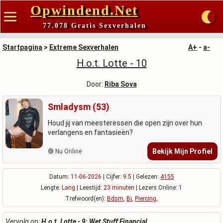
Opwindend.Net
77.078 Gratis Sexverhalen
Startpagina
>
Extreme Sexverhalen
A+
-
a-
H.o.t. Lotte - 10
Door:
Riba Sova
Smladysm (53)
Houd jij van meesteressen die open zijn over hun
verlangens en fantasieën?
Bekijk Mijn Profiel
🟢 Nu Online
Datum:
11-06-2026
| Cijfer:
9.5
| Gelezen:
4155
Lengte:
Lang
| Leestijd:
23 minuten
| Lezers Online:
1
Trefwoord(en):
Bdsm
,
Bi
,
Piercing
,
Vervolg op:
H.o.t. Lotte - 9: Wet Stuff Financial