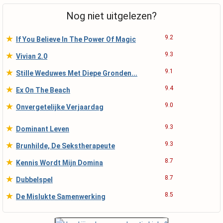
Nog niet uitgelezen?
★
9.2
If You Believe In The Power Of Magic
★
9.3
Vivian 2.0
★
9.1
Stille Weduwes Met Diepe Gronden...
★
9.4
Ex On The Beach
★
9.0
Onvergetelijke Verjaardag
★
9.3
Dominant Leven
★
9.3
Brunhilde, De Sekstherapeute
★
8.7
Kennis Wordt Mijn Domina
★
8.7
Dubbelspel
★
8.5
De Mislukte Samenwerking