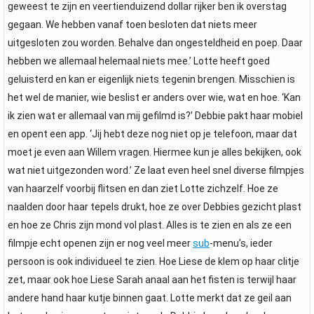
geweest te zijn en veertienduizend dollar rijker ben ik overstag
gegaan. We hebben vanaf toen besloten dat niets meer
uitgesloten zou worden. Behalve dan ongesteldheid en poep. Daar
hebben we allemaal helemaal niets mee.’ Lotte heeft goed
geluisterd en kan er eigenlijk niets tegenin brengen. Misschien is
het wel de manier, wie beslist er anders over wie, wat en hoe. ‘Kan
ik zien wat er allemaal van mij gefilmd is?’ Debbie pakt haar mobiel
en opent een app. ‘Jij hebt deze nog niet op je telefoon, maar dat
moet je even aan Willem vragen. Hiermee kun je alles bekijken, ook
wat niet uitgezonden word.’ Ze laat even heel snel diverse filmpjes
van haarzelf voorbij flitsen en dan ziet Lotte zichzelf. Hoe ze
naalden door haar tepels drukt, hoe ze over Debbies gezicht plast
en hoe ze Chris zijn mond vol plast. Alles is te zien en als ze een
filmpje echt openen zijn er nog veel meer
sub
-menu’s, ieder
persoon is ook individueel te zien. Hoe Liese de klem op haar clitje
zet, maar ook hoe Liese Sarah anaal aan het fisten is terwijl haar
andere hand haar kutje binnen gaat. Lotte merkt dat ze geil aan