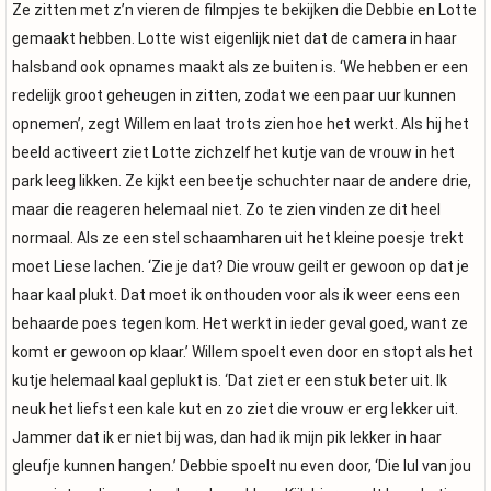
Ze zitten met z’n vieren de filmpjes te bekijken die Debbie en Lotte
gemaakt hebben. Lotte wist eigenlijk niet dat de camera in haar
halsband ook opnames maakt als ze buiten is. ‘We hebben er een
redelijk groot geheugen in zitten, zodat we een paar uur kunnen
opnemen’, zegt Willem en laat trots zien hoe het werkt. Als hij het
beeld activeert ziet Lotte zichzelf het kutje van de vrouw in het
park leeg likken. Ze kijkt een beetje schuchter naar de andere drie,
maar die reageren helemaal niet. Zo te zien vinden ze dit heel
normaal. Als ze een stel schaamharen uit het kleine poesje trekt
moet Liese lachen. ‘Zie je dat? Die vrouw geilt er gewoon op dat je
haar kaal plukt. Dat moet ik onthouden voor als ik weer eens een
behaarde poes tegen kom. Het werkt in ieder geval goed, want ze
komt er gewoon op klaar.’ Willem spoelt even door en stopt als het
kutje helemaal kaal geplukt is. ‘Dat ziet er een stuk beter uit. Ik
neuk het liefst een kale kut en zo ziet die vrouw er erg lekker uit.
Jammer dat ik er niet bij was, dan had ik mijn pik lekker in haar
gleufje kunnen hangen.’ Debbie spoelt nu even door, ‘Die lul van jou