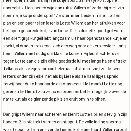
meer sperma dan als hij in je kutje spuit. Ga met je kont op het
aanrecht zitten, benen wijd dan ruk ik Willem af zodat hij met zijn
sperma je kutje onderspuit.’ Ze stemmen beiden in met Lotte’s
plan en een paar tellen later is Lotte Willem aan het afrukken voor
het open gespreide kutje van Liese. Die is duidelijk goed geil want
een sliert grijs kutgeil lekt langzaam uit haar openstaande kutje en
zoekt, al draden trekkend, zich een weg naar de keukenvloer. Lang
heeft Willem niet nodig om klaar te komen. Hij leunt achterover
tegen Lotte aan die zijn dikke geaderde lul met lange halen aftrekt.
Telkens als ze zijn voorhuid helemaal afstroopt ziet ze de twee
letters onder zijn eikel net als bij Liese als ze haar lipjes spreid
terwijl haar duim haar harde clit masseert. Het maakt Lotte nog
geiler en het liefst zou ze nu en pijpen en beffen tegelijk. Zowel de
natte kut als de glanzende pik zien eruit om in te bijten.
Dan grijpt Willem naar achteren en klemt Lotte’s billen stevig in zijn
handen. Zijn pik trekt samen en hij spuit. De volle lading sperma
wordt door Lotte in en over de Liese’s kutje gestuurd. Willem gromt