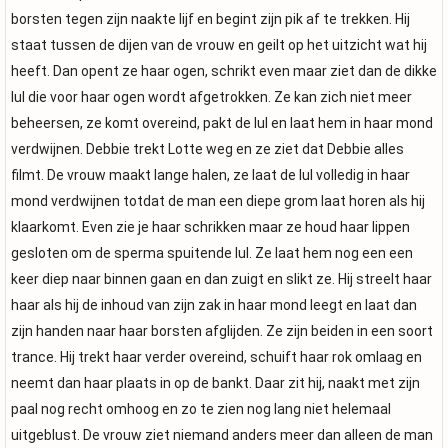
borsten tegen zijn naakte lijf en begint zijn pik af te trekken. Hij
staat tussen de dijen van de vrouw en geilt op het uitzicht wat hij
heeft. Dan opent ze haar ogen, schrikt even maar ziet dan de dikke
lul die voor haar ogen wordt afgetrokken. Ze kan zich niet meer
beheersen, ze komt overeind, pakt de lul en laat hem in haar mond
verdwijnen. Debbie trekt Lotte weg en ze ziet dat Debbie alles
filmt. De vrouw maakt lange halen, ze laat de lul volledig in haar
mond verdwijnen totdat de man een diepe grom laat horen als hij
klaarkomt. Even zie je haar schrikken maar ze houd haar lippen
gesloten om de sperma spuitende lul. Ze laat hem nog een een
keer diep naar binnen gaan en dan zuigt en slikt ze. Hij streelt haar
haar als hij de inhoud van zijn zak in haar mond leegt en laat dan
zijn handen naar haar borsten afglijden. Ze zijn beiden in een soort
trance. Hij trekt haar verder overeind, schuift haar rok omlaag en
neemt dan haar plaats in op de bankt. Daar zit hij, naakt met zijn
paal nog recht omhoog en zo te zien nog lang niet helemaal
uitgeblust. De vrouw ziet niemand anders meer dan alleen de man