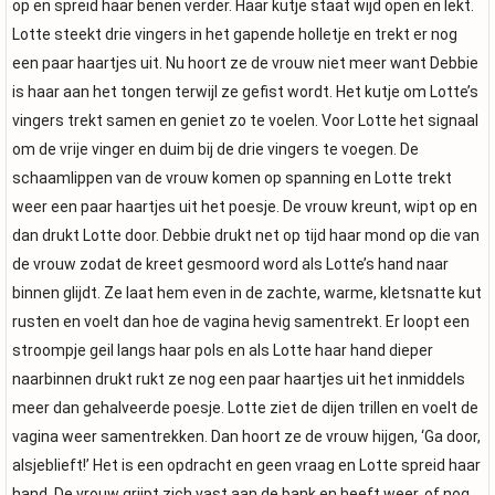
op en spreid haar benen verder. Haar kutje staat wijd open en lekt.
Lotte steekt drie vingers in het gapende holletje en trekt er nog
een paar haartjes uit. Nu hoort ze de vrouw niet meer want Debbie
is haar aan het tongen terwijl ze gefist wordt. Het kutje om Lotte’s
vingers trekt samen en geniet zo te voelen. Voor Lotte het signaal
om de vrije vinger en duim bij de drie vingers te voegen. De
schaamlippen van de vrouw komen op spanning en Lotte trekt
weer een paar haartjes uit het poesje. De vrouw kreunt, wipt op en
dan drukt Lotte door. Debbie drukt net op tijd haar mond op die van
de vrouw zodat de kreet gesmoord word als Lotte’s hand naar
binnen glijdt. Ze laat hem even in de zachte, warme, kletsnatte kut
rusten en voelt dan hoe de vagina hevig samentrekt. Er loopt een
stroompje geil langs haar pols en als Lotte haar hand dieper
naarbinnen drukt rukt ze nog een paar haartjes uit het inmiddels
meer dan gehalveerde poesje. Lotte ziet de dijen trillen en voelt de
vagina weer samentrekken. Dan hoort ze de vrouw hijgen, ‘Ga door,
alsjeblieft!’ Het is een opdracht en geen vraag en Lotte spreid haar
hand. De vrouw grijpt zich vast aan de bank en heeft weer, of nog