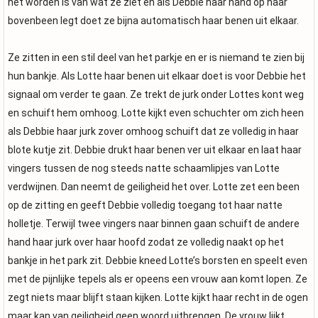
het worden is van wat ze ziet en als Debbie haar hand op haar
bovenbeen legt doet ze bijna automatisch haar benen uit elkaar.
Ze zitten in een stil deel van het parkje en er is niemand te zien bij
hun bankje. Als Lotte haar benen uit elkaar doet is voor Debbie het
signaal om verder te gaan. Ze trekt de jurk onder Lottes kont weg
en schuift hem omhoog. Lotte kijkt even schuchter om zich heen
als Debbie haar jurk zover omhoog schuift dat ze volledig in haar
blote kutje zit. Debbie drukt haar benen ver uit elkaar en laat haar
vingers tussen de nog steeds natte schaamlipjes van Lotte
verdwijnen. Dan neemt de geiligheid het over. Lotte zet een been
op de zitting en geeft Debbie volledig toegang tot haar natte
holletje. Terwijl twee vingers naar binnen gaan schuift de andere
hand haar jurk over haar hoofd zodat ze volledig naakt op het
bankje in het park zit. Debbie kneed Lotte’s borsten en speelt even
met de pijnlijke tepels als er opeens een vrouw aan komt lopen. Ze
zegt niets maar blijft staan kijken. Lotte kijkt haar recht in de ogen
maar kan van geiligheid geen woord uitbrengen. De vrouw lijkt