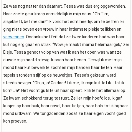
Ze was nog natter dan daarnet. Tessa was dus erg opgewonden.
Haar zoete geur kroop onmiddellijk in mijn neus. "Oh Tim,
alsjeblieft, bef me dan!" Ik vond het echt heerlijk om te beffen. Er
ging niets boven een vrouw in haar intiemste plekje te likken en
verwennen
. Ondanks het feit dat ze twee kinderen had was haar
kut nog erg gaaf en strak. “Wow, je maakt mama helemaal gek,” zei
Elsje. Tessa genoot volop van wat ik aan het doen was want ze
duwde mijn hoofd stevig tussen haar benen. Terwijl ik met mijn
mond haar kut bewerkte zochten mijn handen haar tieten. Haar
tepels stonden stijf op de heuveltjes. Tessa’s gekreun werd
steeds heviger. “Oh ja, ja! Ga door! Lik me, lik mijn kut tot ik… tot ik
kom! Ja!” Het vocht gutste uit haar spleet. Ik likte het allemaal op.
Ze kwam schokkend terug tot rust. Ze liet mijn hoofd los, ik gaf
kusjes op haar buik, haar navel, haar tietjes, haar hals tot ik bij haar
mond uitkwam. We tongzoenden zodat ze haar eigen vocht goed
kon proeven.