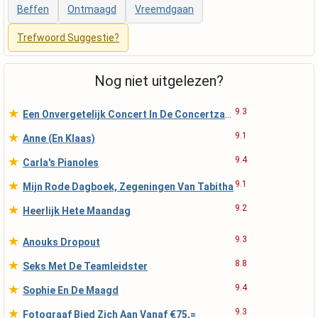
Beffen
Ontmaagd
Vreemdgaan
Trefwoord Suggestie?
Nog niet uitgelezen?
★
9.3
Een Onvergetelijk Concert In De Concertzaal Amster
★
9.1
Anne (En Klaas)
★
9.4
Carla's Pianoles
★
9.1
Mijn Rode Dagboek, Zegeningen Van Tabitha
★
9.2
Heerlijk Hete Maandag
★
9.3
Anouks Dropout
★
8.8
Seks Met De Teamleidster
★
9.4
Sophie En De Maagd
★
9.3
Fotograaf Bied Zich Aan Vanaf €75,=