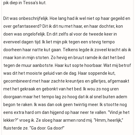
pik diep in Tessa's kut.
Dit was onbeschrijfelijk. Hoe lang had ik wel niet op haar gegeild en
over gefantaseerd? Dit ik dit nu met haar, en haar dochter, kon
doen was ongelofelijk. En dit zelfs al voor de tweede keer in
evenveel dagen tijd. Ik liet mijn pik tegen een stevig tempo
doorheen haar natte kut gaan. Telkens legde ik zoveel kracht als ik
maar kon in mijn stoten. Zo hevig en bruut ramde ik dat het bed
tegen de muur aanbotste. Haar kut sopte hoorbaar. Wat mij betrof
was dit het mooiste geluid van de dag. Haar soppende kut,
gecombineerd met haar zachte kreuntjes en gilletjes, afgemaakt
met het gekraak en gebonkt van het bed. Ik wou zo nog uren
doorgaan maar het tempo lag zo hoog dat ik al snel buiten adem
begon te raken. Ik was dan ook geen twintig meer. Ik stootte nog
eens extra hard om dan hijgend op haar neer te vallen. “Vind je het
lekker?” vroeg ik. Ze sloeg haar armen rond mij. “Hmm, heerlijk,”
fluisterde ze. “Ga door. Ga door!”