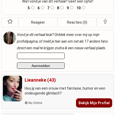
Wat vond je van dit verhaal? Geef een cijfer!
5
6
7
8
9
10
Reageer
Reacties (0)
Vond je dit verhaal leuk? Ontdek meer over mij op mijn
profielpagina, of meld je hier aan om net als 17 andere fans
direct een mail te krijgen zodra ik een nieuw verhaal plaats.
Lieanneke (43)
Hou jij van een vrouw met fantasie, humor en een
ondeugende glimlach?
Bekijk Mijn Profiel
🟢 Nu Online