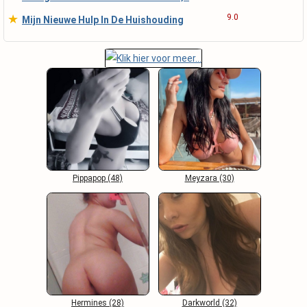
★
9.0
Mijn Nieuwe Hulp In De Huishouding
Pippapop (48)
Meyzara (30)
Hermines (28)
Darkworld (32)