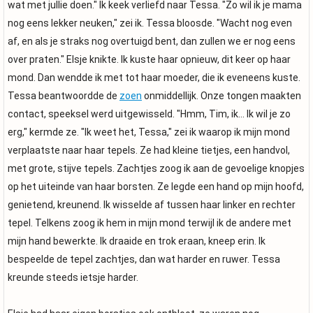
wat met jullie doen." Ik keek verliefd naar Tessa. "Zo wil ik je mama
nog eens lekker neuken," zei ik. Tessa bloosde. "Wacht nog even
af, en als je straks nog overtuigd bent, dan zullen we er nog eens
over praten." Elsje knikte. Ik kuste haar opnieuw, dit keer op haar
mond. Dan wendde ik met tot haar moeder, die ik eveneens kuste.
Tessa beantwoordde de
zoen
onmiddellijk. Onze tongen maakten
contact, speeksel werd uitgewisseld. "Hmm, Tim, ik... Ik wil je zo
erg," kermde ze. "Ik weet het, Tessa," zei ik waarop ik mijn mond
verplaatste naar haar tepels. Ze had kleine tietjes, een handvol,
met grote, stijve tepels. Zachtjes zoog ik aan de gevoelige knopjes
op het uiteinde van haar borsten. Ze legde een hand op mijn hoofd,
genietend, kreunend. Ik wisselde af tussen haar linker en rechter
tepel. Telkens zoog ik hem in mijn mond terwijl ik de andere met
mijn hand bewerkte. Ik draaide en trok eraan, kneep erin. Ik
bespeelde de tepel zachtjes, dan wat harder en ruwer. Tessa
kreunde steeds ietsje harder.