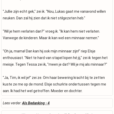
"Jullie zijn echt gek," zei ik. "Nou, Lukas gaat me vanavond willen
neuken. Dan zal hij zien dat ik niet stilgezeten heb."
"Wil je hem verlaten dan?" vroeg ik. "Ik kan hem niet verlaten.
Vanwege de kinderen. Maar ik kan wel een minnaar nemen."
"Oh ja, mama! Dan kan hij ook mijn minnaar zijn!" riep Elsje
enthousiast. "Niet te hard van stapel lopen hé jij," zei ik tegen het
meisje. Tegen Tessa zei ik, "meen je dat? Wil je mij als minnaar?"
"Ja, Tim, ik wil je!" zei ze. Om haar bewering kracht bij te zetten
kuste ze me op de mond. Elsje schurkte ondertussen tegen me
aan. Ik had het wel getroffen. Moeder en dochter.
Lees verder:
Als Bedanking - 4