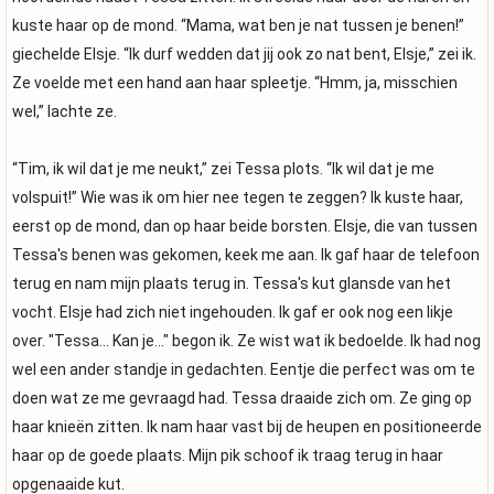
kuste haar op de mond. “Mama, wat ben je nat tussen je benen!”
giechelde Elsje. “Ik durf wedden dat jij ook zo nat bent, Elsje,” zei ik.
Ze voelde met een hand aan haar spleetje. “Hmm, ja, misschien
wel,” lachte ze.
“Tim, ik wil dat je me neukt,” zei Tessa plots. “Ik wil dat je me
volspuit!” Wie was ik om hier nee tegen te zeggen? Ik kuste haar,
eerst op de mond, dan op haar beide borsten. Elsje, die van tussen
Tessa's benen was gekomen, keek me aan. Ik gaf haar de telefoon
terug en nam mijn plaats terug in. Tessa's kut glansde van het
vocht. Elsje had zich niet ingehouden. Ik gaf er ook nog een likje
over. "Tessa... Kan je..." begon ik. Ze wist wat ik bedoelde. Ik had nog
wel een ander standje in gedachten. Eentje die perfect was om te
doen wat ze me gevraagd had. Tessa draaide zich om. Ze ging op
haar knieën zitten. Ik nam haar vast bij de heupen en positioneerde
haar op de goede plaats. Mijn pik schoof ik traag terug in haar
opgenaaide kut.