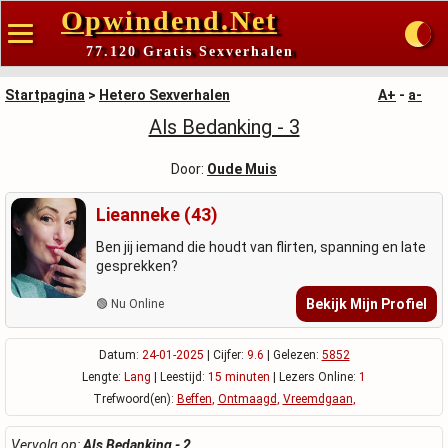
Opwindend.Net
77.120 Gratis Sexverhalen
Startpagina
>
Hetero Sexverhalen
A+
-
a-
Als Bedanking - 3
Door:
Oude Muis
Lieanneke (43)
Ben jij iemand die houdt van flirten, spanning en late
gesprekken?
Bekijk Mijn Profiel
🟢 Nu Online
Datum:
24-01-2025
| Cijfer:
9.6
| Gelezen:
5852
Lengte:
Lang
| Leestijd:
15 minuten
| Lezers Online:
1
Trefwoord(en):
Beffen
,
Ontmaagd
,
Vreemdgaan
,
Vervolg op:
Als Bedanking - 2