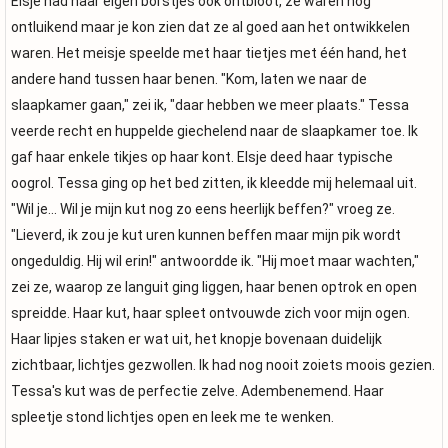
Elsje had haar eigen borstjes ook ontbloot, ze waren nog
ontluikend maar je kon zien dat ze al goed aan het ontwikkelen
waren. Het meisje speelde met haar tietjes met één hand, het
andere hand tussen haar benen. "Kom, laten we naar de
slaapkamer gaan," zei ik, "daar hebben we meer plaats." Tessa
veerde recht en huppelde giechelend naar de slaapkamer toe. Ik
gaf haar enkele tikjes op haar kont. Elsje deed haar typische
oogrol. Tessa ging op het bed zitten, ik kleedde mij helemaal uit.
"Wil je... Wil je mijn kut nog zo eens heerlijk beffen?" vroeg ze.
"Lieverd, ik zou je kut uren kunnen beffen maar mijn pik wordt
ongeduldig. Hij wil erin!" antwoordde ik. "Hij moet maar wachten,"
zei ze, waarop ze languit ging liggen, haar benen optrok en open
spreidde. Haar kut, haar spleet ontvouwde zich voor mijn ogen.
Haar lipjes staken er wat uit, het knopje bovenaan duidelijk
zichtbaar, lichtjes gezwollen. Ik had nog nooit zoiets moois gezien.
Tessa's kut was de perfectie zelve. Adembenemend. Haar
spleetje stond lichtjes open en leek me te wenken.