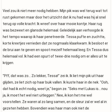
Veel zou ik niet meer nodig hebben. Mijn pik was wel terug wat tot
rust gekomen maar door het uitzicht dat ik nu had was hij al snel
terug op volle kracht. Ik wreef over haar mooie kontje. Haar rug
was bezweet en glansde helemaal. Geleidelijk aan verhoogde ik
het tempo waarop ik haar penetreerde. Tessa pufte en zuchtte,
korte kreetjes verrieden dat ze nogmaals klaarkwam. Ik besloot er
de brui aan te geven en spoot mezelf helemaal leeg. En Tessa dus
helemaal vol. Ik had een spurt of twee-drie nodig om er alles uit te
krijgen.
"Pff, dat was zo... Zo lekker, Tessa!" zei ik. Ik liet mijn pik uit haar
glijden, ze liet zich op haar buik vallen. Ik kuste haar in de nek. "Ooh,
dat had ik echt nodig, weet je," begon ze. "Seks met Lukas is... nou
ja, ik moet het wel niet uitleggen." Nee, ik kon het me wel
voorstellen. Ze waren al zo lang samen, en de sleur zal er wel al in
gezeten hebben. Bovendien was haar man ook niet de