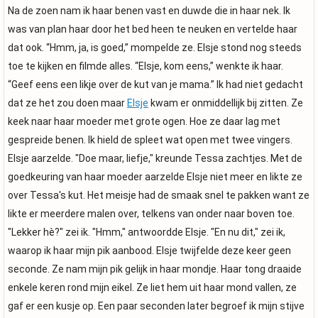
Na de zoen nam ik haar benen vast en duwde die in haar nek. Ik
was van plan haar door het bed heen te neuken en vertelde haar
dat ook. “Hmm, ja, is goed,” mompelde ze. Elsje stond nog steeds
toe te kijken en filmde alles. “Elsje, kom eens,” wenkte ik haar.
“Geef eens een likje over de kut van je mama.” Ik had niet gedacht
dat ze het zou doen maar
Elsje
kwam er onmiddellijk bij zitten. Ze
keek naar haar moeder met grote ogen. Hoe ze daar lag met
gespreide benen. Ik hield de spleet wat open met twee vingers.
Elsje aarzelde. "Doe maar, liefje," kreunde Tessa zachtjes. Met de
goedkeuring van haar moeder aarzelde Elsje niet meer en likte ze
over Tessa's kut. Het meisje had de smaak snel te pakken want ze
likte er meerdere malen over, telkens van onder naar boven toe.
"Lekker hè?" zei ik. "Hmm," antwoordde Elsje. "En nu dit," zei ik,
waarop ik haar mijn pik aanbood. Elsje twijfelde deze keer geen
seconde. Ze nam mijn pik gelijk in haar mondje. Haar tong draaide
enkele keren rond mijn eikel. Ze liet hem uit haar mond vallen, ze
gaf er een kusje op. Een paar seconden later begroef ik mijn stijve