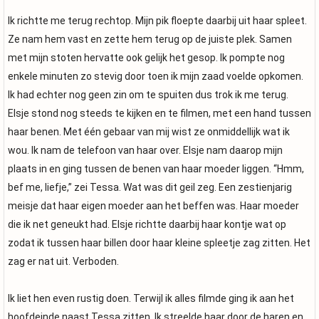
Ik richtte me terug rechtop. Mijn pik floepte daarbij uit haar spleet.
Ze nam hem vast en zette hem terug op de juiste plek. Samen
met mijn stoten hervatte ook gelijk het gesop. Ik pompte nog
enkele minuten zo stevig door toen ik mijn zaad voelde opkomen.
Ik had echter nog geen zin om te spuiten dus trok ik me terug.
Elsje stond nog steeds te kijken en te filmen, met een hand tussen
haar benen. Met één gebaar van mij wist ze onmiddellijk wat ik
wou. Ik nam de telefoon van haar over. Elsje nam daarop mijn
plaats in en ging tussen de benen van haar moeder liggen. “Hmm,
bef me, liefje,” zei Tessa. Wat was dit geil zeg. Een zestienjarig
meisje dat haar eigen moeder aan het beffen was. Haar moeder
die ik net geneukt had. Elsje richtte daarbij haar kontje wat op
zodat ik tussen haar billen door haar kleine spleetje zag zitten. Het
zag er nat uit. Verboden.
Ik liet hen even rustig doen. Terwijl ik alles filmde ging ik aan het
hoofdeinde naast Tessa zitten. Ik streelde haar door de haren en