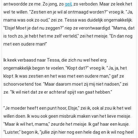
antwoordde ze me. Zo jong, zo
geil
, zo verboden. Maar ze leek het
wel te willen. "Zestien en je wil al ontmaagd worden?" vroeg ik. "Ja,
mama was ook zo oud," zei ze. Tessa was duidelijk ongemakkelijk.
"Elsje! Moet je dat nu zeggen?" riep ze verontwaardigd. "Mama, dat
is toch zo, je hebt het me zelf verteld," zei het meisje. "En dan nog
met een oudere man!"
Ik keek verbaasd naar Tessa, die zich nu wel heel erg
ongemakkelijk begon te voelen. "Klopt dat?" vroeg ik. "Ja, ja, het
klopt. Ik was zestien en het was met een oudere man," gaf ze
schoorvoetend toe. "Maar daarom moet zij mij niet nadoen," zei
ze. "Ik wil niet dat ze er achteraf spijt van gaat hebben."
"Je moeder heeft een punt hoor, Elsje," zei ik, ook al zou ik het wel
willen doen. Ik wou ook geen misbruik maken van het lieve meisje.
"Maar ik wil het, mama," zeurde het meisje. Ik gaf haar een kusje.
"Luister," begon ik, "jullie zijn hier nog een hele dag en ik wil nog heel