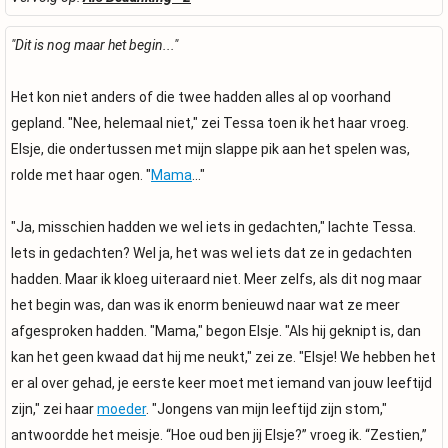
"Dit is nog maar het begin..."
Het kon niet anders of die twee hadden alles al op voorhand
gepland. "Nee, helemaal niet," zei Tessa toen ik het haar vroeg.
Elsje, die ondertussen met mijn slappe pik aan het spelen was,
rolde met haar ogen. "
Mama
..."
"Ja, misschien hadden we wel iets in gedachten," lachte Tessa.
Iets in gedachten? Wel ja, het was wel iets dat ze in gedachten
hadden. Maar ik kloeg uiteraard niet. Meer zelfs, als dit nog maar
het begin was, dan was ik enorm benieuwd naar wat ze meer
afgesproken hadden. "Mama," begon Elsje. "Als hij geknipt is, dan
kan het geen kwaad dat hij me neukt," zei ze. "Elsje! We hebben het
er al over gehad, je eerste keer moet met iemand van jouw leeftijd
zijn," zei haar
moeder
. "Jongens van mijn leeftijd zijn stom,"
antwoordde het meisje. “Hoe oud ben jij Elsje?” vroeg ik. “Zestien,”