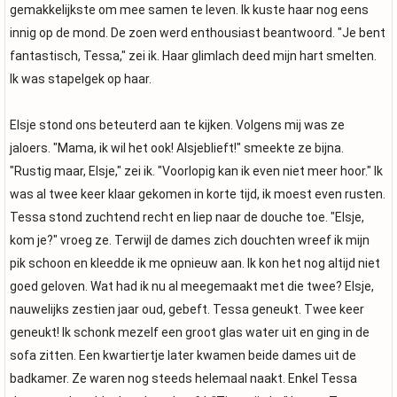
gemakkelijkste om mee samen te leven. Ik kuste haar nog eens
innig op de mond. De zoen werd enthousiast beantwoord. "Je bent
fantastisch, Tessa," zei ik. Haar glimlach deed mijn hart smelten.
Ik was stapelgek op haar.
Elsje stond ons beteuterd aan te kijken. Volgens mij was ze
jaloers. "Mama, ik wil het ook! Alsjeblieft!" smeekte ze bijna.
"Rustig maar, Elsje," zei ik. "Voorlopig kan ik even niet meer hoor." Ik
was al twee keer klaar gekomen in korte tijd, ik moest even rusten.
Tessa stond zuchtend recht en liep naar de douche toe. "Elsje,
kom je?" vroeg ze. Terwijl de dames zich douchten wreef ik mijn
pik schoon en kleedde ik me opnieuw aan. Ik kon het nog altijd niet
goed geloven. Wat had ik nu al meegemaakt met die twee? Elsje,
nauwelijks zestien jaar oud, gebeft. Tessa geneukt. Twee keer
geneukt! Ik schonk mezelf een groot glas water uit en ging in de
sofa zitten. Een kwartiertje later kwamen beide dames uit de
badkamer. Ze waren nog steeds helemaal naakt. Enkel Tessa