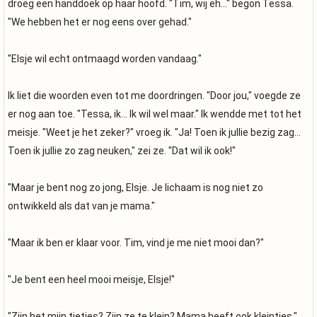
droeg een handdoek op haar hoofd. "Tim, wij eh..." begon Tessa.
"We hebben het er nog eens over gehad."
"Elsje wil echt ontmaagd worden vandaag."
Ik liet die woorden even tot me doordringen. "Door jou," voegde ze
er nog aan toe. "Tessa, ik... Ik wil wel maar." Ik wendde met tot het
meisje. "Weet je het zeker?" vroeg ik. "Ja! Toen ik jullie bezig zag...
Toen ik jullie zo zag neuken," zei ze. "Dat wil ik ook!"
"Maar je bent nog zo jong, Elsje. Je lichaam is nog niet zo
ontwikkeld als dat van je mama."
"Maar ik ben er klaar voor. Tim, vind je me niet mooi dan?"
"Je bent een heel mooi meisje, Elsje!"
"Zijn het mijn tietjes? Zijn ze te klein? Mama heeft ook kleintjes."