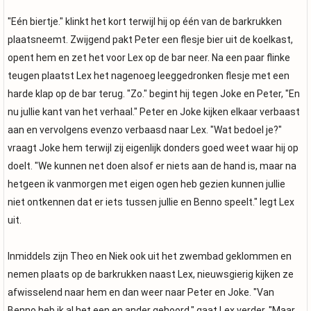
"Eén biertje." klinkt het kort terwijl hij op één van de barkrukken
plaatsneemt. Zwijgend pakt Peter een flesje bier uit de koelkast,
opent hem en zet het voor Lex op de bar neer. Na een paar flinke
teugen plaatst Lex het nagenoeg leeggedronken flesje met een
harde klap op de bar terug. "Zo." begint hij tegen Joke en Peter, "En
nu jullie kant van het verhaal." Peter en Joke kijken elkaar verbaast
aan en vervolgens evenzo verbaasd naar Lex. "Wat bedoel je?"
vraagt Joke hem terwijl zij eigenlijk donders goed weet waar hij op
doelt. "We kunnen net doen alsof er niets aan de hand is, maar na
hetgeen ik vanmorgen met eigen ogen heb gezien kunnen jullie
niet ontkennen dat er iets tussen jullie en Benno speelt." legt Lex
uit.
Inmiddels zijn Theo en Niek ook uit het zwembad geklommen en
nemen plaats op de barkrukken naast Lex, nieuwsgierig kijken ze
afwisselend naar hem en dan weer naar Peter en Joke. "Van
Benno heb ik al het een en ander gehoord." gaat Lex verder, "Maar