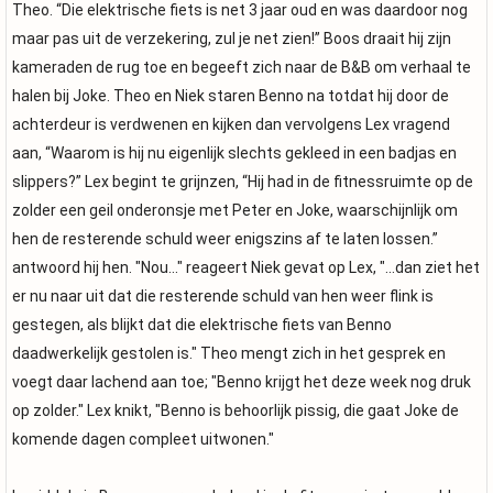
Theo. “Die elektrische fiets is net 3 jaar oud en was daardoor nog
maar pas uit de verzekering, zul je net zien!” Boos draait hij zijn
kameraden de rug toe en begeeft zich naar de B&B om verhaal te
halen bij Joke. Theo en Niek staren Benno na totdat hij door de
achterdeur is verdwenen en kijken dan vervolgens Lex vragend
aan, “Waarom is hij nu eigenlijk slechts gekleed in een badjas en
slippers?” Lex begint te grijnzen, “Hij had in de fitnessruimte op de
zolder een geil onderonsje met Peter en Joke, waarschijnlijk om
hen de resterende schuld weer enigszins af te laten lossen.”
antwoord hij hen. "Nou..." reageert Niek gevat op Lex, "...dan ziet het
er nu naar uit dat die resterende schuld van hen weer flink is
gestegen, als blijkt dat die elektrische fiets van Benno
daadwerkelijk gestolen is." Theo mengt zich in het gesprek en
voegt daar lachend aan toe; "Benno krijgt het deze week nog druk
op zolder." Lex knikt, "Benno is behoorlijk pissig, die gaat Joke de
komende dagen compleet uitwonen."