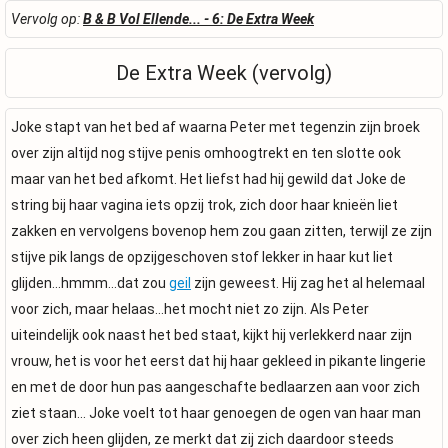
Vervolg op:
B & B Vol Ellende... - 6: De Extra Week
De Extra Week (vervolg)
Joke stapt van het bed af waarna Peter met tegenzin zijn broek
over zijn altijd nog stijve penis omhoogtrekt en ten slotte ook
maar van het bed afkomt. Het liefst had hij gewild dat Joke de
string bij haar vagina iets opzij trok, zich door haar knieën liet
zakken en vervolgens bovenop hem zou gaan zitten, terwijl ze zijn
stijve pik langs de opzijgeschoven stof lekker in haar kut liet
glijden...hmmm...dat zou
geil
zijn geweest. Hij zag het al helemaal
voor zich, maar helaas...het mocht niet zo zijn. Als Peter
uiteindelijk ook naast het bed staat, kijkt hij verlekkerd naar zijn
vrouw, het is voor het eerst dat hij haar gekleed in pikante lingerie
en met de door hun pas aangeschafte bedlaarzen aan voor zich
ziet staan... Joke voelt tot haar genoegen de ogen van haar man
over zich heen glijden, ze merkt dat zij zich daardoor steeds