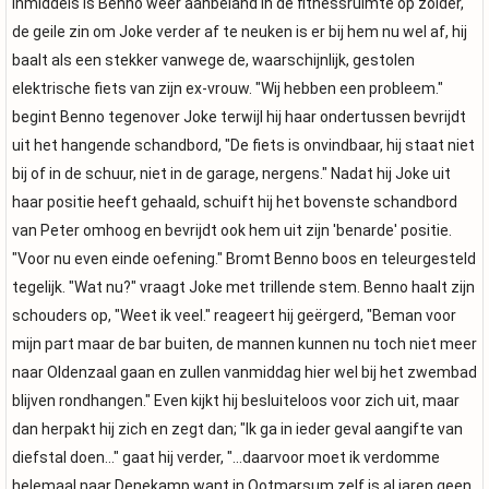
Inmiddels is Benno weer aanbeland in de fitnessruimte op zolder,
de geile zin om Joke verder af te neuken is er bij hem nu wel af, hij
baalt als een stekker vanwege de, waarschijnlijk, gestolen
elektrische fiets van zijn ex-vrouw. "Wij hebben een probleem."
begint Benno tegenover Joke terwijl hij haar ondertussen bevrijdt
uit het hangende schandbord, "De fiets is onvindbaar, hij staat niet
bij of in de schuur, niet in de garage, nergens." Nadat hij Joke uit
haar positie heeft gehaald, schuift hij het bovenste schandbord
van Peter omhoog en bevrijdt ook hem uit zijn 'benarde' positie.
"Voor nu even einde oefening." Bromt Benno boos en teleurgesteld
tegelijk. "Wat nu?" vraagt Joke met trillende stem. Benno haalt zijn
schouders op, "Weet ik veel." reageert hij geërgerd, "Beman voor
mijn part maar de bar buiten, de mannen kunnen nu toch niet meer
naar Oldenzaal gaan en zullen vanmiddag hier wel bij het zwembad
blijven rondhangen." Even kijkt hij besluiteloos voor zich uit, maar
dan herpakt hij zich en zegt dan; "Ik ga in ieder geval aangifte van
diefstal doen..." gaat hij verder, "...daarvoor moet ik verdomme
helemaal naar Denekamp want in Ootmarsum zelf is al jaren geen