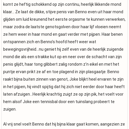
komt ze heftig schokkend op zijn continu, heerlijk likkende mond
klaar... Ze laat de dikke, stijve penis van Benno even uit haar mond
glijden om luid kreunend het eerste orgasme te kunnen verwerken,
maar zodra de laatste genotsgolven door haar lijf vloeien neemt
ze hem weer in haar mond en gaat verder met pijpen. Haar benen
ontspannen zich en Benno's hoofd heeft weer wat
bewegingsvrijheid...nu geniet hij zelf even van de heerlijk zuigende
mond die als een strakke kut op en neer over de schacht van zijn
penis glijdt, haar tong glibbert zalig rondom z'n eikel en met het
puntje ervan prikt ze af en toe plagend in zijn plasgaatje. Benno
raakt bijna buiten zinnen van genot, Joke blijkt heel ervaren te zijn
in het pijpen, hij vindt spijtig dat hij zich niet eerder door haar heeft
laten afzuigen...Heerlijk krachtig zuigt ze op zijn pik, het voelt voor
hem alsof Joke een tennisbal door een tuinslang probeert te
zuigen.
Al vrij snel voelt Benno dat hij bijna klaar gaat komen, aangezien ze