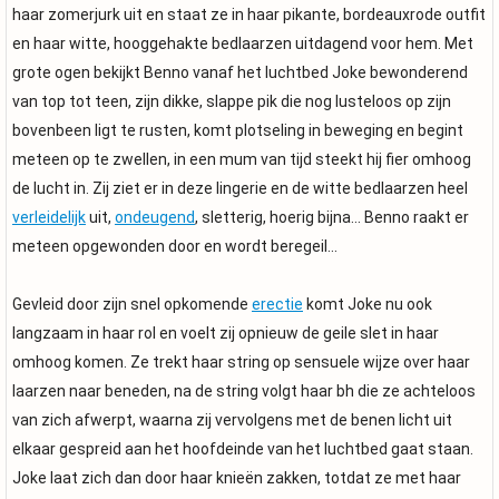
haar zomerjurk uit en staat ze in haar pikante, bordeauxrode outfit
en haar witte, hooggehakte bedlaarzen uitdagend voor hem. Met
grote ogen bekijkt Benno vanaf het luchtbed Joke bewonderend
van top tot teen, zijn dikke, slappe pik die nog lusteloos op zijn
bovenbeen ligt te rusten, komt plotseling in beweging en begint
meteen op te zwellen, in een mum van tijd steekt hij fier omhoog
de lucht in. Zij ziet er in deze lingerie en de witte bedlaarzen heel
verleidelijk
uit,
ondeugend
, sletterig, hoerig bijna... Benno raakt er
meteen opgewonden door en wordt beregeil...
Gevleid door zijn snel opkomende
erectie
komt Joke nu ook
langzaam in haar rol en voelt zij opnieuw de geile slet in haar
omhoog komen. Ze trekt haar string op sensuele wijze over haar
laarzen naar beneden, na de string volgt haar bh die ze achteloos
van zich afwerpt, waarna zij vervolgens met de benen licht uit
elkaar gespreid aan het hoofdeinde van het luchtbed gaat staan.
Joke laat zich dan door haar knieën zakken, totdat ze met haar