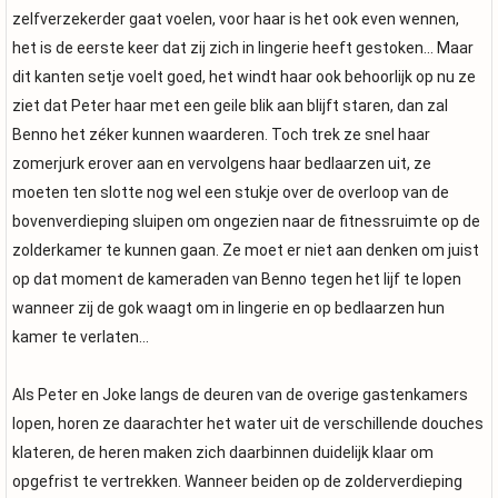
zelfverzekerder gaat voelen, voor haar is het ook even wennen,
het is de eerste keer dat zij zich in lingerie heeft gestoken... Maar
dit kanten setje voelt goed, het windt haar ook behoorlijk op nu ze
ziet dat Peter haar met een geile blik aan blijft staren, dan zal
Benno het zéker kunnen waarderen. Toch trek ze snel haar
zomerjurk erover aan en vervolgens haar bedlaarzen uit, ze
moeten ten slotte nog wel een stukje over de overloop van de
bovenverdieping sluipen om ongezien naar de fitnessruimte op de
zolderkamer te kunnen gaan. Ze moet er niet aan denken om juist
op dat moment de kameraden van Benno tegen het lijf te lopen
wanneer zij de gok waagt om in lingerie en op bedlaarzen hun
kamer te verlaten...
Als Peter en Joke langs de deuren van de overige gastenkamers
lopen, horen ze daarachter het water uit de verschillende douches
klateren, de heren maken zich daarbinnen duidelijk klaar om
opgefrist te vertrekken. Wanneer beiden op de zolderverdieping