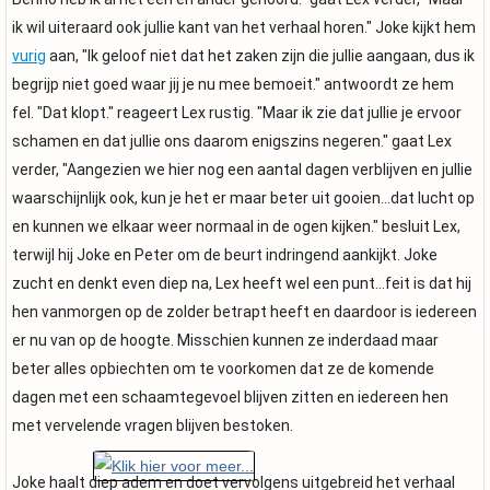
ik wil uiteraard ook jullie kant van het verhaal horen." Joke kijkt hem
vurig
aan, "Ik geloof niet dat het zaken zijn die jullie aangaan, dus ik
begrijp niet goed waar jij je nu mee bemoeit." antwoordt ze hem
fel. "Dat klopt." reageert Lex rustig. "Maar ik zie dat jullie je ervoor
schamen en dat jullie ons daarom enigszins negeren." gaat Lex
verder, "Aangezien we hier nog een aantal dagen verblijven en jullie
waarschijnlijk ook, kun je het er maar beter uit gooien...dat lucht op
en kunnen we elkaar weer normaal in de ogen kijken." besluit Lex,
terwijl hij Joke en Peter om de beurt indringend aankijkt. Joke
zucht en denkt even diep na, Lex heeft wel een punt...feit is dat hij
hen vanmorgen op de zolder betrapt heeft en daardoor is iedereen
er nu van op de hoogte. Misschien kunnen ze inderdaad maar
beter alles opbiechten om te voorkomen dat ze de komende
dagen met een schaamtegevoel blijven zitten en iedereen hen
met vervelende vragen blijven bestoken.
Joke haalt diep adem en doet vervolgens uitgebreid het verhaal