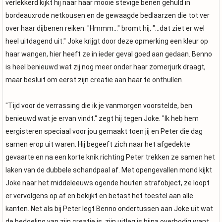
verlekkerd kijkt hij naar haar mooie stevige benen gehuld in
bordeauxrode netkousen en de gewaagde bedlaarzen die tot ver
over haar dijbenen reiken. "Hmmm..." bromt hij, "...dat ziet er wel
heel uitdagend uit." Joke krijgt door deze opmerking een kleur op
haar wangen, hier heeft ze in ieder geval goed aan gedaan. Benno
is heel benieuwd wat zij nog meer onder haar zomerjurk draagt,
maar besluit om eerst zijn creatie aan haar te onthullen.
"Tijd voor de verrassing die ik je vanmorgen voorstelde, ben
benieuwd wat je ervan vindt." zegt hij tegen Joke. "Ik heb hem
eergisteren speciaal voor jou gemaakt toen jij en Peter die dag
samen erop uit waren. Hij begeeft zich naar het afgedekte
gevaarte en na een korte knik richting Peter trekken ze samen het
laken van de dubbele schandpaal af. Met opengevallen mond kijkt
Joke naar het middeleeuws ogende houten strafobject, ze loopt
er vervolgens op af en bekijkt en betast het toestel aan alle
kanten. Net als bij Peter legt Benno ondertussen aan Joke uit wat
de bedoeling van zijn creatie is, zijn uitleg is bijna overbodig want