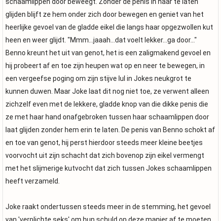
schaamlippen door beweegt. Zonder de penis in haar te laten
glijden blijft ze hem onder zich door bewegen en geniet van het
heerlijke gevoel van de gladde eikel die langs haar opgezwollen kut
heen en weer glijdt. "Mmm...jaaah...dat voelt lekker...ga door..."
Benno kreunt het uit van genot, het is een zaligmakend gevoel en
hij probeert af en toe zijn heupen wat op en neer te bewegen, in
een vergeefse poging om zijn stijve lul in Jokes neukgrot te
kunnen duwen. Maar Joke laat dit nog niet toe, ze verwent alleen
zichzelf even met de lekkere, gladde knop van die dikke penis die
ze met haar hand onafgebroken tussen haar schaamlippen door
laat glijden zonder hem erin te laten. De penis van Benno schokt af
en toe van genot, hij perst hierdoor steeds meer kleine beetjes
voorvocht uit zijn schacht dat zich bovenop zijn eikel vermengt
met het slijmerige kutvocht dat zich tussen Jokes schaamlippen
heeft verzameld.
Joke raakt ondertussen steeds meer in de stemming, het gevoel
van 'verplichte seks' om hun schuld op deze manier af te moeten