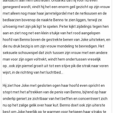
aandacht aan hem besteden. Ondanks dat hij voor nu even
genegeerd wordt, vindt hij het een enorm geil gezicht op zijn vrouw
met alleen nog maar haar jarretelgordel met de netkousen en de
bedlaarzen bovenop de naakte Benno te zien liggen, terwijl ze
uitvoerig met zijn pik ligt te spelen. Peter kijkt zijdelings tegen hen
aan en ziet nog net een klein stukje van het rood aangelopen
hoofd van Benno boven de gestrekte benen van Joke uitsteken, en
die nu druk bezig is om zijn vrouw mondeling te bevredigen. Het
seksuele schouwspel dat zich tussen zijn vrouw met een andere
man voor zijn ogen voltrekt, windt hem ondertussen vreselijk
op...ook zijn piemel groeit uit tot een stijve pik die strak naar voren
wijst, in de richting van het luchtbed...
Hij ziet hoe Joke met gesloten ogen haar hoofd even opricht en
stopt met het aftrekken van de penis van Benno, bijtend op haar
onderlip geniet ze zichtbaar van het beffen en concentreert zich
nu op het zalige gelik over haar kut. Benno doet ook zijn uiterste
best om Joke heerlijk op te warmen voor hetgeen haar straks te