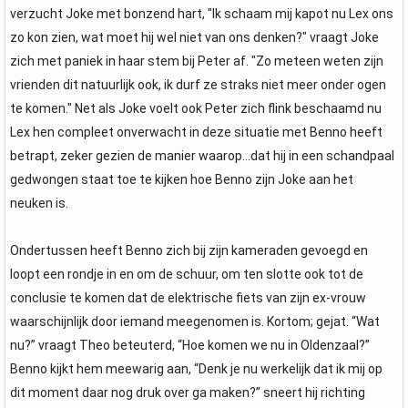
verzucht Joke met bonzend hart, "Ik schaam mij kapot nu Lex ons
zo kon zien, wat moet hij wel niet van ons denken?" vraagt Joke
zich met paniek in haar stem bij Peter af. "Zo meteen weten zijn
vrienden dit natuurlijk ook, ik durf ze straks niet meer onder ogen
te komen." Net als Joke voelt ook Peter zich flink beschaamd nu
Lex hen compleet onverwacht in deze situatie met Benno heeft
betrapt, zeker gezien de manier waarop…dat hij in een schandpaal
gedwongen staat toe te kijken hoe Benno zijn Joke aan het
neuken is.
Ondertussen heeft Benno zich bij zijn kameraden gevoegd en
loopt een rondje in en om de schuur, om ten slotte ook tot de
conclusie te komen dat de elektrische fiets van zijn ex-vrouw
waarschijnlijk door iemand meegenomen is. Kortom; gejat. “Wat
nu?” vraagt Theo beteuterd, “Hoe komen we nu in Oldenzaal?”
Benno kijkt hem meewarig aan, “Denk je nu werkelijk dat ik mij op
dit moment daar nog druk over ga maken?” sneert hij richting