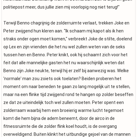
politiepost meer, dus jullie zien mij voorlopig nog niet terug!"
Terwijl Benno chagrijnig de zolderruimte verlaat, trekken Joke en
Peter zwijgend hun kleren aan. "Ik schaam mij kapot als ik hen
straks onder ogen moet komen," verbreekt Joke de stilte, doelend
op Lex en zijn vrienden die het nu wel zullen weten van de seks
tussen hen en Benno. Peter knikt, ook hij schaamt zich voor het
feit dat alle mannelijke gasten het nu waarschijnlijk weten dat
Benno zijn Joke neukte, terwijl hij er zelf bij aanwezig was. Welke
'normale' man zou zoiets ook toelaten? Beiden proberen het
moment om naar beneden te gaan zo lang mogelijk uit te stellen,
maar na een flinke tijd zwijgend rond te hangen op zolder beseffen
ze dat ze uiteindelijk toch wel zullen moeten. Peter opent een
zolderraam waarbij hem een broeierig warme lucht tegemoet
komt die hem bijna de adem beneemt, door de airco in de
fitnessruimte die de zolder flink koel houdt, is de overgang
overweldigend. Buiten klinkt het uitbundige gejoel van de mannen