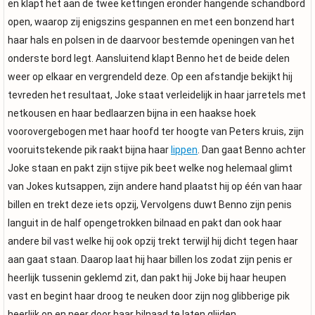
en klapt het aan de twee kettingen eronder hangende schandbord
open, waarop zij enigszins gespannen en met een bonzend hart
haar hals en polsen in de daarvoor bestemde openingen van het
onderste bord legt. Aansluitend klapt Benno het de beide delen
weer op elkaar en vergrendeld deze. Op een afstandje bekijkt hij
tevreden het resultaat, Joke staat verleidelijk in haar jarretels met
netkousen en haar bedlaarzen bijna in een haakse hoek
voorovergebogen met haar hoofd ter hoogte van Peters kruis, zijn
vooruitstekende pik raakt bijna haar
lippen
. Dan gaat Benno achter
Joke staan en pakt zijn stijve pik beet welke nog helemaal glimt
van Jokes kutsappen, zijn andere hand plaatst hij op één van haar
billen en trekt deze iets opzij, Vervolgens duwt Benno zijn penis
languit in de half opengetrokken bilnaad en pakt dan ook haar
andere bil vast welke hij ook opzij trekt terwijl hij dicht tegen haar
aan gaat staan. Daarop laat hij haar billen los zodat zijn penis er
heerlijk tussenin geklemd zit, dan pakt hij Joke bij haar heupen
vast en begint haar droog te neuken door zijn nog glibberige pik
heerlijk op en neer door haar bilnaad te laten glijden.