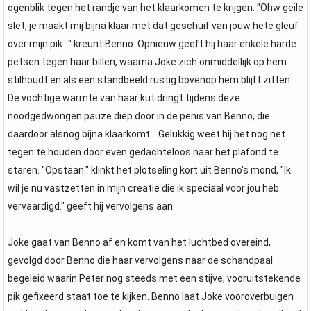
ogenblik tegen het randje van het klaarkomen te krijgen. "Ohw geile
slet, je maakt mij bijna klaar met dat geschuif van jouw hete gleuf
over mijn pik..." kreunt Benno. Opnieuw geeft hij haar enkele harde
petsen tegen haar billen, waarna Joke zich onmiddellijk op hem
stilhoudt en als een standbeeld rustig bovenop hem blijft zitten.
De vochtige warmte van haar kut dringt tijdens deze
noodgedwongen pauze diep door in de penis van Benno, die
daardoor alsnog bijna klaarkomt... Gelukkig weet hij het nog net
tegen te houden door even gedachteloos naar het plafond te
staren. "Opstaan." klinkt het plotseling kort uit Benno's mond, "Ik
wil je nu vastzetten in mijn creatie die ik speciaal voor jou heb
vervaardigd." geeft hij vervolgens aan.
Joke gaat van Benno af en komt van het luchtbed overeind,
gevolgd door Benno die haar vervolgens naar de schandpaal
begeleid waarin Peter nog steeds met een stijve, vooruitstekende
pik gefixeerd staat toe te kijken. Benno laat Joke vooroverbuigen