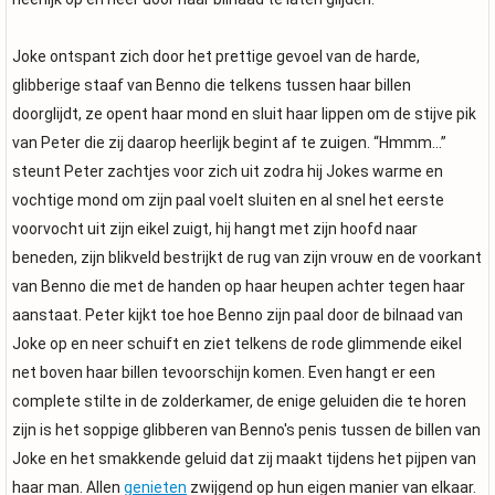
Joke ontspant zich door het prettige gevoel van de harde,
glibberige staaf van Benno die telkens tussen haar billen
doorglijdt, ze opent haar mond en sluit haar lippen om de stijve pik
van Peter die zij daarop heerlijk begint af te zuigen. “Hmmm…”
steunt Peter zachtjes voor zich uit zodra hij Jokes warme en
vochtige mond om zijn paal voelt sluiten en al snel het eerste
voorvocht uit zijn eikel zuigt, hij hangt met zijn hoofd naar
beneden, zijn blikveld bestrijkt de rug van zijn vrouw en de voorkant
van Benno die met de handen op haar heupen achter tegen haar
aanstaat. Peter kijkt toe hoe Benno zijn paal door de bilnaad van
Joke op en neer schuift en ziet telkens de rode glimmende eikel
net boven haar billen tevoorschijn komen. Even hangt er een
complete stilte in de zolderkamer, de enige geluiden die te horen
zijn is het soppige glibberen van Benno's penis tussen de billen van
Joke en het smakkende geluid dat zij maakt tijdens het pijpen van
haar man. Allen
genieten
zwijgend op hun eigen manier van elkaar.