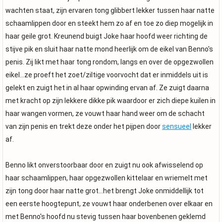
wachten staat, zijn ervaren tong glibbert lekker tussen haar natte
schaamlippen door en steekt hem zo af en toe zo diep mogelijk in
haar geile grot. Kreunend buigt Joke haar hoofd weer richting de
stijve pik en sluit haar natte mond heerlijk om de eikel van Benno's
penis. Zij likt met haar tong rondom, langs en over de opgezwollen
eikel...ze proeft het zoet/ziltige voorvocht dat er inmiddels uit is
gelekt en zuigt het in al haar opwinding ervan af. Ze zuigt daarna
met kracht op zijn lekkere dikke pik waardoor er zich diepe kuilen in
haar wangen vormen, ze vouwt haar hand weer om de schacht
van zijn penis en trekt deze onder het pijpen door
sensueel
lekker
af.
Benno likt onverstoorbaar door en zuigt nu ook afwisselend op
haar schaamlippen, haar opgezwollen kittelaar en wriemelt met
zijn tong door haar natte grot...het brengt Joke onmiddellijk tot
een eerste hoogtepunt, ze vouwt haar onderbenen over elkaar en
met Benno's hoofd nu stevig tussen haar bovenbenen geklemd