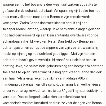
waarop Benno het bovenste deel weer laat zakken zodat Peter
gefixeerd in de schandpaal staat. Vol spanning kijkt Joke toe hoe
haar man volkomen naakt door Benno in zijn creatie wordt
vastgezet. Zodra Benno daarmee klaar is schuift hij het
tweepersoonsluchtbed, waarop Joke hem enkele dagen geleden
nog had gemasseerd, op een klein afstandje overdwars voor de
schandpaal in het blikveld van Peter. Dan trekt ook Benno zijn
ochtendjas uit en schopt de slippers van zijn voeten, waarna hij
naakt op zijn rug op het luchtbed gaat liggen. Met zijn handen
achter het hoofd gevouwen kijkt hij vanaf het luchtbed schuin
richting Joke, die na het hele gebeuren nog een beetje afwachtend
toe staat te kijken. "Waar wacht je nog op?" vraagt Benno dan ook
aan haar, "Als jij erop rekent dat ik na vanmiddag €700,- in
mindering ga brengen op jullie schuld, dan mag ik er wel het één en
ander voor terug verwachten, nietwaar?." geeft hij haar duidelijk te
verstaan. Daarop begeeft Joke zich aarzelend naar het
voeteneinde van het luchtbed en trekt ze voor de ogen van Benno