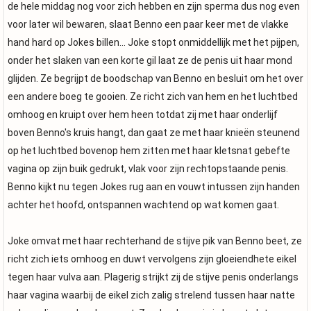
de hele middag nog voor zich hebben en zijn sperma dus nog even
voor later wil bewaren, slaat Benno een paar keer met de vlakke
hand hard op Jokes billen... Joke stopt onmiddellijk met het pijpen,
onder het slaken van een korte gil laat ze de penis uit haar mond
glijden. Ze begrijpt de boodschap van Benno en besluit om het over
een andere boeg te gooien. Ze richt zich van hem en het luchtbed
omhoog en kruipt over hem heen totdat zij met haar onderlijf
boven Benno's kruis hangt, dan gaat ze met haar knieën steunend
op het luchtbed bovenop hem zitten met haar kletsnat gebefte
vagina op zijn buik gedrukt, vlak voor zijn rechtopstaande penis.
Benno kijkt nu tegen Jokes rug aan en vouwt intussen zijn handen
achter het hoofd, ontspannen wachtend op wat komen gaat.
Joke omvat met haar rechterhand de stijve pik van Benno beet, ze
richt zich iets omhoog en duwt vervolgens zijn gloeiendhete eikel
tegen haar vulva aan. Plagerig strijkt zij de stijve penis onderlangs
haar vagina waarbij de eikel zich zalig strelend tussen haar natte