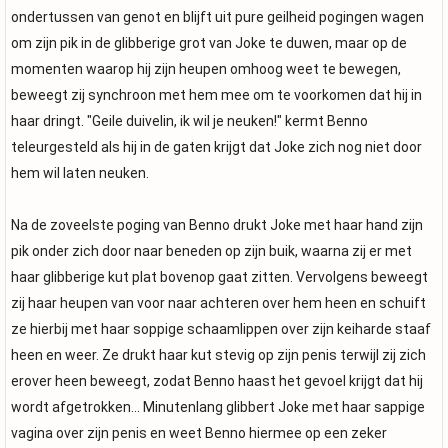
ondertussen van genot en blijft uit pure geilheid pogingen wagen
om zijn pik in de glibberige grot van Joke te duwen, maar op de
momenten waarop hij zijn heupen omhoog weet te bewegen,
beweegt zij synchroon met hem mee om te voorkomen dat hij in
haar dringt. "Geile duivelin, ik wil je neuken!" kermt Benno
teleurgesteld als hij in de gaten krijgt dat Joke zich nog niet door
hem wil laten neuken.
Na de zoveelste poging van Benno drukt Joke met haar hand zijn
pik onder zich door naar beneden op zijn buik, waarna zij er met
haar glibberige kut plat bovenop gaat zitten. Vervolgens beweegt
zij haar heupen van voor naar achteren over hem heen en schuift
ze hierbij met haar soppige schaamlippen over zijn keiharde staaf
heen en weer. Ze drukt haar kut stevig op zijn penis terwijl zij zich
erover heen beweegt, zodat Benno haast het gevoel krijgt dat hij
wordt afgetrokken... Minutenlang glibbert Joke met haar sappige
vagina over zijn penis en weet Benno hiermee op een zeker