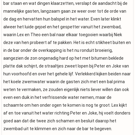
bar staan en wat dingen klaarzetten, verslapt de aandacht bij de
mannelijke gasten, langzaam gaan ze weer over tot de orde van
de dag en hervatten hun balspel in het water. Even later klinkt
alweer het luide gejoel en het gespetter vanuit het zwembad,
waarin Lex en Theo een bal naar elkaar toegooien waarbij Niek
deze van hen probeert af te pakken. Het is echt stikheet buiten en
in de bar onder de overkapping is het nu ronduit broeierig,
aangezien de zon ongenadig hard op het met bitumen beklede
platte dak schijnt, de straaltjes zweet lopen bij Peter en Joke van
hun voorhoofd en over het gehele lijf. Verlekkerd kijken beiden naar
het koele zwemwater waarin de gasten zich met een bal prima
weten te vermaken, ze zouden eigenlijk niets liever willen dan ook
even een duik in het verfrissende water nemen, maar de
schaamte om hen onder ogen te komen is nog te groot. Lex kijkt
af en toe vanuit het water richting Peter en Joke, hij voelt donders
goed aan dat die twee zich schamen en besluit daarop het
zwembad uit te klimmen en zich naar de bar te begeven.