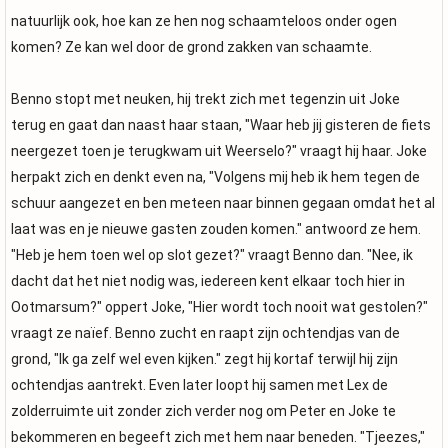
natuurlijk ook, hoe kan ze hen nog schaamteloos onder ogen
komen? Ze kan wel door de grond zakken van schaamte.
Benno stopt met neuken, hij trekt zich met tegenzin uit Joke
terug en gaat dan naast haar staan, "Waar heb jij gisteren de fiets
neergezet toen je terugkwam uit Weerselo?" vraagt hij haar. Joke
herpakt zich en denkt even na, "Volgens mij heb ik hem tegen de
schuur aangezet en ben meteen naar binnen gegaan omdat het al
laat was en je nieuwe gasten zouden komen." antwoord ze hem.
"Heb je hem toen wel op slot gezet?" vraagt Benno dan. "Nee, ik
dacht dat het niet nodig was, iedereen kent elkaar toch hier in
Ootmarsum?" oppert Joke, "Hier wordt toch nooit wat gestolen?"
vraagt ze naïef. Benno zucht en raapt zijn ochtendjas van de
grond, "Ik ga zelf wel even kijken." zegt hij kortaf terwijl hij zijn
ochtendjas aantrekt. Even later loopt hij samen met Lex de
zolderruimte uit zonder zich verder nog om Peter en Joke te
bekommeren en begeeft zich met hem naar beneden. "Tjeezes,"