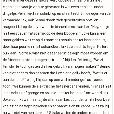
welke manier deze in natura werd opgelost, maar om dit met
eigen ogen voor je zien te gebeuren is wel even een heel ander
dingetje. Peter kijkt verschrikt op en staart recht in de ogen van de
verbaasde Lex, ook Benno draait zich geschrokken opzij en
reageert fel op de onverwachte binnenkomst van Lex, "Hey, kun je
niet eerst even fatsoenlijk op de deur kloppen?!" Joke kan alleen
maar gokken wat er op dit moment schuin achter haar gebeurt,
door haar positie in het schandbord kijkt ze slechts tegen Peters
buik aan. "Sorry, ik wist niet dat er eerst geklopt moet worden om
de fitnessruimte te mogen betreden." bijt Lex fel terug, "We zijn
ten slotte toch gasten die hier gebruik van mogen maken?" Benno
kan niet anders dan beamen dat Lex hierin gelijk heeft, "Wat is er
aan de hand?" vraagt hij dan op een wat minder gefrustreerde
toon. "We kunnen de elektrische fiets nergens vinden, hij staat niet
in de schuur of garage en ook niet achter het huis." antwoord Lex.
Joke schrikt wanneer zij de stem van Lex door de ruimte hoort, ze
voelt zich betrapt, bekeken en schaamt zich nu kapot...wat zal hij
nu wel niet van hen denken? Straks weten de andere mannen het