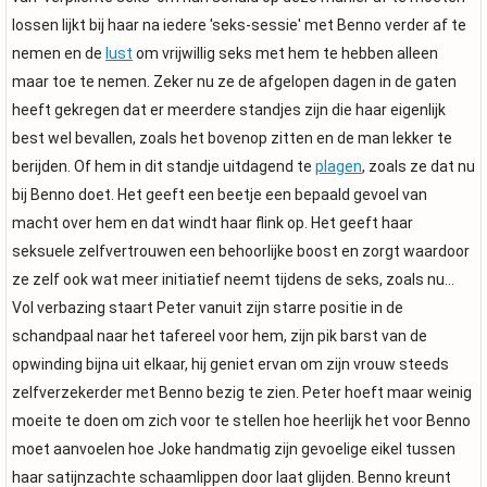
lossen lijkt bij haar na iedere 'seks-sessie' met Benno verder af te
nemen en de
lust
om vrijwillig seks met hem te hebben alleen
maar toe te nemen. Zeker nu ze de afgelopen dagen in de gaten
heeft gekregen dat er meerdere standjes zijn die haar eigenlijk
best wel bevallen, zoals het bovenop zitten en de man lekker te
berijden. Of hem in dit standje uitdagend te
plagen
, zoals ze dat nu
bij Benno doet. Het geeft een beetje een bepaald gevoel van
macht over hem en dat windt haar flink op. Het geeft haar
seksuele zelfvertrouwen een behoorlijke boost en zorgt waardoor
ze zelf ook wat meer initiatief neemt tijdens de seks, zoals nu...
Vol verbazing staart Peter vanuit zijn starre positie in de
schandpaal naar het tafereel voor hem, zijn pik barst van de
opwinding bijna uit elkaar, hij geniet ervan om zijn vrouw steeds
zelfverzekerder met Benno bezig te zien. Peter hoeft maar weinig
moeite te doen om zich voor te stellen hoe heerlijk het voor Benno
moet aanvoelen hoe Joke handmatig zijn gevoelige eikel tussen
haar satijnzachte schaamlippen door laat glijden. Benno kreunt