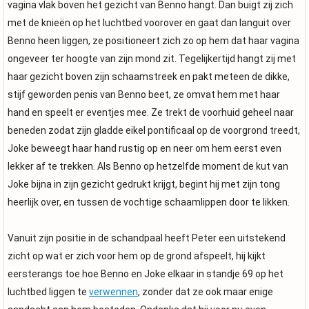
vagina vlak boven het gezicht van Benno hangt. Dan buigt zij zich
met de knieën op het luchtbed voorover en gaat dan languit over
Benno heen liggen, ze positioneert zich zo op hem dat haar vagina
ongeveer ter hoogte van zijn mond zit. Tegelijkertijd hangt zij met
haar gezicht boven zijn schaamstreek en pakt meteen de dikke,
stijf geworden penis van Benno beet, ze omvat hem met haar
hand en speelt er eventjes mee. Ze trekt de voorhuid geheel naar
beneden zodat zijn gladde eikel pontificaal op de voorgrond treedt,
Joke beweegt haar hand rustig op en neer om hem eerst even
lekker af te trekken. Als Benno op hetzelfde moment de kut van
Joke bijna in zijn gezicht gedrukt krijgt, begint hij met zijn tong
heerlijk over, en tussen de vochtige schaamlippen door te likken.
Vanuit zijn positie in de schandpaal heeft Peter een uitstekend
zicht op wat er zich voor hem op de grond afspeelt, hij kijkt
eersterangs toe hoe Benno en Joke elkaar in standje 69 op het
luchtbed liggen te
verwennen
, zonder dat ze ook maar enige