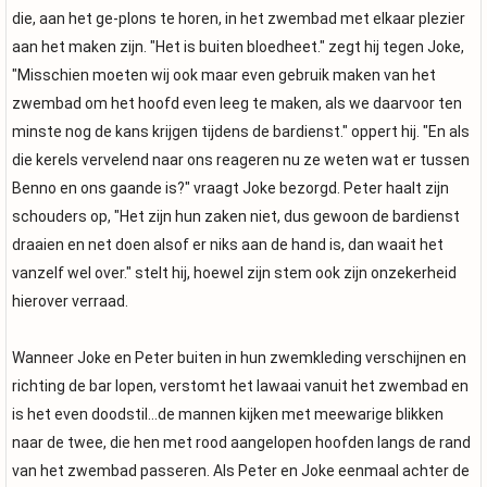
die, aan het ge-plons te horen, in het zwembad met elkaar plezier
aan het maken zijn. "Het is buiten bloedheet." zegt hij tegen Joke,
"Misschien moeten wij ook maar even gebruik maken van het
zwembad om het hoofd even leeg te maken, als we daarvoor ten
minste nog de kans krijgen tijdens de bardienst." oppert hij. "En als
die kerels vervelend naar ons reageren nu ze weten wat er tussen
Benno en ons gaande is?" vraagt Joke bezorgd. Peter haalt zijn
schouders op, "Het zijn hun zaken niet, dus gewoon de bardienst
draaien en net doen alsof er niks aan de hand is, dan waait het
vanzelf wel over." stelt hij, hoewel zijn stem ook zijn onzekerheid
hierover verraad.
Wanneer Joke en Peter buiten in hun zwemkleding verschijnen en
richting de bar lopen, verstomt het lawaai vanuit het zwembad en
is het even doodstil...de mannen kijken met meewarige blikken
naar de twee, die hen met rood aangelopen hoofden langs de rand
van het zwembad passeren. Als Peter en Joke eenmaal achter de