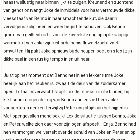
haast wellustig naar binnen lijkt te zuigen. Kreunend en zuchtend
van genot ontvangt Joke de inmiddels voor haar vertrouwde dikke
vleesstaaf van Benno in haar smachtende kut, die daarin
vervolgens zalig heen en weer begint te schuiven. Ook Benno
gromt van geilheid nu hij voor de zoveelste dag op rij de sappige
warme kut van Joke zijn keiharde penis fluweelzacht voelt
omvatten. Hij pakt Joke opnieuw bij de heupen beet en stoot zijn
dikke paal in een rustig tempo in en uit haar.
Juist op het moment dat Benno net in een lekker ritme Joke
heerlijk aan het neuken is, zwaait de deur van de zolderkamer
open. Totaal onverwacht stapt Lex de fitnessruimte binnen, hij
kijkt schuin tegen de rug van Benno aan en ziet hem Joke
vanachteren neuken terwijl zij Peter nog altijd aan het pijpen is.
Met opengevallen mond bekijkt Lex de situatie tussen Benno, Joke
en Peter, welke zich daar voor zijn ogen afspeelt... En ja, Benno had
hen vanmorgen wel vertelt over de schuld van Joke en Peter en op