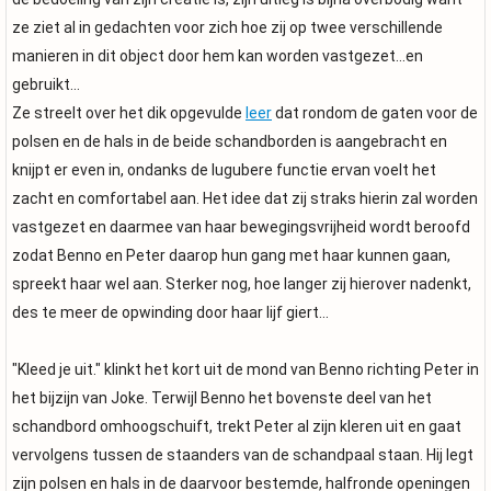
ze ziet al in gedachten voor zich hoe zij op twee verschillende
manieren in dit object door hem kan worden vastgezet...en
gebruikt...
Ze streelt over het dik opgevulde
leer
dat rondom de gaten voor de
polsen en de hals in de beide schandborden is aangebracht en
knijpt er even in, ondanks de lugubere functie ervan voelt het
zacht en comfortabel aan. Het idee dat zij straks hierin zal worden
vastgezet en daarmee van haar bewegingsvrijheid wordt beroofd
zodat Benno en Peter daarop hun gang met haar kunnen gaan,
spreekt haar wel aan. Sterker nog, hoe langer zij hierover nadenkt,
des te meer de opwinding door haar lijf giert...
"Kleed je uit." klinkt het kort uit de mond van Benno richting Peter in
het bijzijn van Joke. Terwijl Benno het bovenste deel van het
schandbord omhoogschuift, trekt Peter al zijn kleren uit en gaat
vervolgens tussen de staanders van de schandpaal staan. Hij legt
zijn polsen en hals in de daarvoor bestemde, halfronde openingen