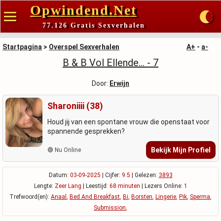
Opwindend.Net
77.126 Gratis Sexverhalen
Startpagina
>
Overspel Sexverhalen
A+
-
a-
B & B Vol Ellende... - 7
Door:
Erwijn
Sharoniiii (38)
Houd jij van een spontane vrouw die openstaat voor
spannende gesprekken?
Bekijk Mijn Profiel
🟢 Nu Online
Datum:
03-09-2025
| Cijfer:
9.5
| Gelezen:
3893
Lengte:
Zeer Lang
| Leestijd:
68 minuten
| Lezers Online:
1
Trefwoord(en):
Anaal
,
Bed And Breakfast
,
Bi
,
Borsten
,
Lingerie
,
Pik
,
Sperma
,
Submission
,