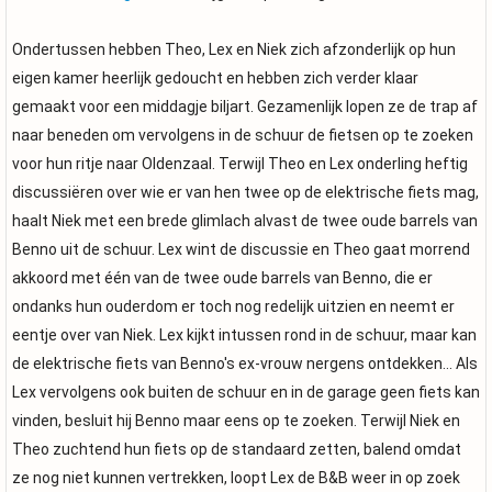
Ondertussen hebben Theo, Lex en Niek zich afzonderlijk op hun
eigen kamer heerlijk gedoucht en hebben zich verder klaar
gemaakt voor een middagje biljart. Gezamenlijk lopen ze de trap af
naar beneden om vervolgens in de schuur de fietsen op te zoeken
voor hun ritje naar Oldenzaal. Terwijl Theo en Lex onderling heftig
discussiëren over wie er van hen twee op de elektrische fiets mag,
haalt Niek met een brede glimlach alvast de twee oude barrels van
Benno uit de schuur. Lex wint de discussie en Theo gaat morrend
akkoord met één van de twee oude barrels van Benno, die er
ondanks hun ouderdom er toch nog redelijk uitzien en neemt er
eentje over van Niek. Lex kijkt intussen rond in de schuur, maar kan
de elektrische fiets van Benno's ex-vrouw nergens ontdekken... Als
Lex vervolgens ook buiten de schuur en in de garage geen fiets kan
vinden, besluit hij Benno maar eens op te zoeken. Terwijl Niek en
Theo zuchtend hun fiets op de standaard zetten, balend omdat
ze nog niet kunnen vertrekken, loopt Lex de B&B weer in op zoek