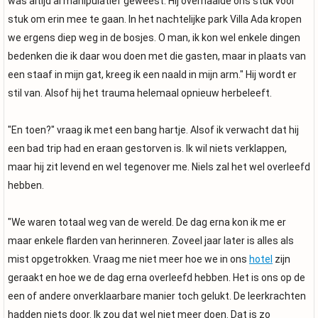
was altijd al manipulatief geweest. Hij overhaalde ons stuk voor
stuk om erin mee te gaan. In het nachtelijke park Villa Ada kropen
we ergens diep weg in de bosjes. O man, ik kon wel enkele dingen
bedenken die ik daar wou doen met die gasten, maar in plaats van
een staaf in mijn gat, kreeg ik een naald in mijn arm." Hij wordt er
stil van. Alsof hij het trauma helemaal opnieuw herbeleeft.
"En toen?" vraag ik met een bang hartje. Alsof ik verwacht dat hij
een bad trip had en eraan gestorven is. Ik wil niets verklappen,
maar hij zit levend en wel tegenover me. Niels zal het wel overleefd
hebben.
"We waren totaal weg van de wereld. De dag erna kon ik me er
maar enkele flarden van herinneren. Zoveel jaar later is alles als
mist opgetrokken. Vraag me niet meer hoe we in ons
hotel
zijn
geraakt en hoe we de dag erna overleefd hebben. Het is ons op de
een of andere onverklaarbare manier toch gelukt. De leerkrachten
hadden niets door. Ik zou dat wel niet meer doen. Dat is zo