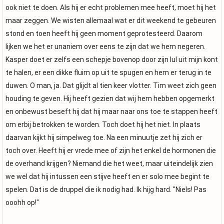
ook niet te doen. Als hij er echt problemen mee heeft, moet hij het
maar zeggen. We wisten allemaal wat er dit weekend te gebeuren
stond en toen heeft hij geen moment geprotesteerd. Daarom
lijken we het er unaniem over eens te zijn dat we hem negeren.
Kasper doet er zelfs een schepje bovenop door zijn lul uit mijn kont
te halen, er een dikke fluim op uit te spugen en hem er terug in te
duwen. O man, ja. Dat glijdt al tien keer vlotter. Tim weet zich geen
houding te geven. Hij heeft gezien dat wij hem hebben opgemerkt
en onbewust beseft hij dat hij maar naar ons toe te stappen heeft
om erbij betrokken te worden. Toch doet hij het niet. In plaats
daarvan kijkt hij simpelweg toe. Na een minuutje zet hij zich er
toch over. Heeft hij er vrede mee of zijn het enkel de hormonen die
de overhand krijgen? Niemand die het weet, maar uiteindelijk zien
we wel dat hij intussen een stijve heeft en er solo mee begint te
spelen. Dat is de druppel die ik nodig had. Ik hijg hard. "Niels! Pas
ooohh op!"