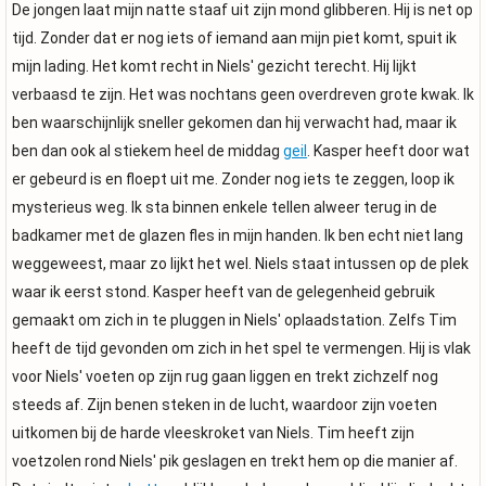
De jongen laat mijn natte staaf uit zijn mond glibberen. Hij is net op
tijd. Zonder dat er nog iets of iemand aan mijn piet komt, spuit ik
mijn lading. Het komt recht in Niels' gezicht terecht. Hij lijkt
verbaasd te zijn. Het was nochtans geen overdreven grote kwak. Ik
ben waarschijnlijk sneller gekomen dan hij verwacht had, maar ik
ben dan ook al stiekem heel de middag
geil
. Kasper heeft door wat
er gebeurd is en floept uit me. Zonder nog iets te zeggen, loop ik
mysterieus weg. Ik sta binnen enkele tellen alweer terug in de
badkamer met de glazen fles in mijn handen. Ik ben echt niet lang
weggeweest, maar zo lijkt het wel. Niels staat intussen op de plek
waar ik eerst stond. Kasper heeft van de gelegenheid gebruik
gemaakt om zich in te pluggen in Niels' oplaadstation. Zelfs Tim
heeft de tijd gevonden om zich in het spel te vermengen. Hij is vlak
voor Niels' voeten op zijn rug gaan liggen en trekt zichzelf nog
steeds af. Zijn benen steken in de lucht, waardoor zijn voeten
uitkomen bij de harde vleeskroket van Niels. Tim heeft zijn
voetzolen rond Niels' pik geslagen en trekt hem op die manier af.