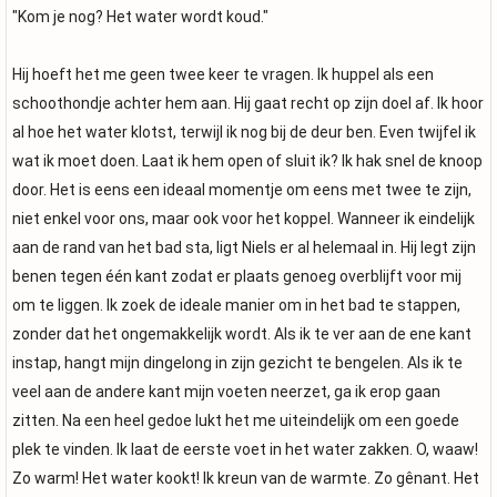
"Kom je nog? Het water wordt koud."
Hij hoeft het me geen twee keer te vragen. Ik huppel als een
schoothondje achter hem aan. Hij gaat recht op zijn doel af. Ik hoor
al hoe het water klotst, terwijl ik nog bij de deur ben. Even twijfel ik
wat ik moet doen. Laat ik hem open of sluit ik? Ik hak snel de knoop
door. Het is eens een ideaal momentje om eens met twee te zijn,
niet enkel voor ons, maar ook voor het koppel. Wanneer ik eindelijk
aan de rand van het bad sta, ligt Niels er al helemaal in. Hij legt zijn
benen tegen één kant zodat er plaats genoeg overblijft voor mij
om te liggen. Ik zoek de ideale manier om in het bad te stappen,
zonder dat het ongemakkelijk wordt. Als ik te ver aan de ene kant
instap, hangt mijn dingelong in zijn gezicht te bengelen. Als ik te
veel aan de andere kant mijn voeten neerzet, ga ik erop gaan
zitten. Na een heel gedoe lukt het me uiteindelijk om een goede
plek te vinden. Ik laat de eerste voet in het water zakken. O, waaw!
Zo warm! Het water kookt! Ik kreun van de warmte. Zo gênant. Het