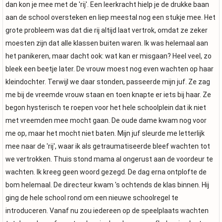
dan kon je mee met de 'rij'. Een leerkracht hielp je de drukke baan
aan de school oversteken en liep meestal nog een stukje mee. Het
grote probleem was dat die rij altijd laat vertrok, omdat ze zeker
moesten zijn dat alle klassen buiten waren. Ik was helemaal aan
het panikeren, maar dacht ook: wat kan er misgaan? Heel veel, zo
bleek een beetje later. De vrouw moest nog even wachten op haar
kleindochter. Terwijl we daar stonden, passeerde mijn juf. Ze zag
me bij de vreemde vrouw staan en toen knapte er iets bij haar. Ze
begon hysterisch te roepen voor het hele schoolplein dat ik niet
met vreemden mee mocht gaan. De oude dame kwam nog voor
me op, maar het mocht niet baten. Mijn juf sleurde me letterlijk
mee naar de 'rij', waar ik als getraumatiseerde bleef wachten tot
we vertrokken. Thuis stond mama al ongerust aan de voordeur te
wachten. Ik kreeg geen woord gezegd. De dag erna ontplofte de
bom helemaal. De directeur kwam 's ochtends de klas binnen. Hij
ging de hele school rond om een nieuwe schoolregel te
introduceren. Vanaf nu zou iedereen op de speelplaats wachten