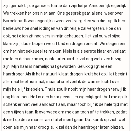
zijn gemak bij de ganse situatie dan zijn liefje. Aandoenlijk eigenlijk.
We trekken het ons niet aan. Ons gesprek gaat al snel weer over
Barcelona. Ik was eigenlijk alweer veel vergeten van die trip. Ik ben
benieuwd hoe snel ik dingen van dit reisje zal vergeten. Hoe dan
ook, het eten zit nog vers in mijn geheugen. Het zal nu wel bijna
klaar zijn, dus stappen we uit bad en drogen ons af. We slagen erin
om het niet seksueel te maken. Niels is als eerste klaar en verlaat
meteen de badkamer, naakt uiteraard. Ik zal nog wel even bezig
zijn. Mijn haar is namelijk nat geworden. Gelukkig ligt er een
haardroger. Als ik het natuurlijk laat drogen, krult het op. Het begint
allemaal heel normaal, maar al snel voel ik de warme lucht over
mijn hele lijf kriebelen. Thuis zou ik nooit mijn haar drogen terwijl ik
nog bloot ben. Het is een bizar gevoel en eigenlijk geilt het me op. Ik
schenk er niet veel aandacht aan, maar toch blijf ik de hele tijd met
een stijve staan. Ik overweeg om me dan toch af te trekken, zodat
ik niet op deze manier aan tafel moet gaan. Dat kan ik op zich wel
doen als mijn haar droog is. Ik zal dan de haardroger laten blazen,