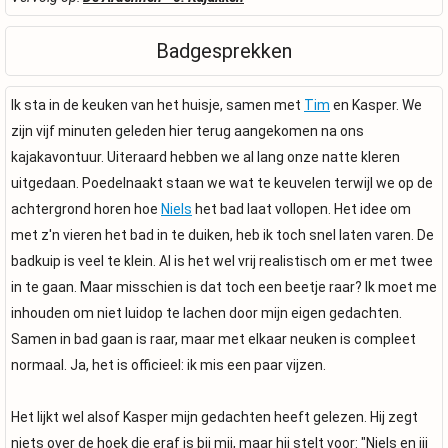
Badgesprekken
Ik sta in de keuken van het huisje, samen met
Tim
en Kasper. We
zijn vijf minuten geleden hier terug aangekomen na ons
kajakavontuur. Uiteraard hebben we al lang onze natte kleren
uitgedaan. Poedelnaakt staan we wat te keuvelen terwijl we op de
achtergrond horen hoe
Niels
het bad laat vollopen. Het idee om
met z'n vieren het bad in te duiken, heb ik toch snel laten varen. De
badkuip is veel te klein. Al is het wel vrij realistisch om er met twee
in te gaan. Maar misschien is dat toch een beetje raar? Ik moet me
inhouden om niet luidop te lachen door mijn eigen gedachten.
Samen in bad gaan is raar, maar met elkaar neuken is compleet
normaal. Ja, het is officieel: ik mis een paar vijzen.
Het lijkt wel alsof Kasper mijn gedachten heeft gelezen. Hij zegt
niets over de hoek die eraf is bij mij, maar hij stelt voor: "Niels en jij