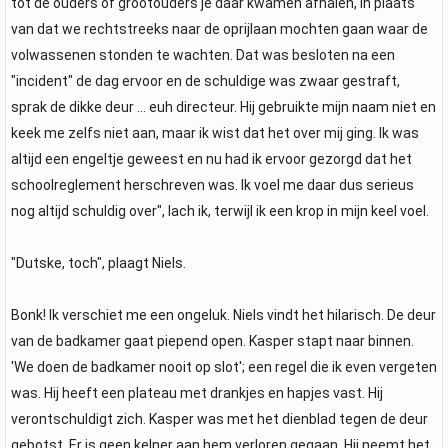
tot de ouders of grootouders je daar kwamen afhalen, in plaats
van dat we rechtstreeks naar de oprijlaan mochten gaan waar de
volwassenen stonden te wachten. Dat was besloten na een
"incident" de dag ervoor en de schuldige was zwaar gestraft,
sprak de dikke deur … euh directeur. Hij gebruikte mijn naam niet en
keek me zelfs niet aan, maar ik wist dat het over mij ging. Ik was
altijd een engeltje geweest en nu had ik ervoor gezorgd dat het
schoolreglement herschreven was. Ik voel me daar dus serieus
nog altijd schuldig over", lach ik, terwijl ik een krop in mijn keel voel.
"Dutske, toch", plaagt Niels.
Bonk! Ik verschiet me een ongeluk. Niels vindt het hilarisch. De deur
van de badkamer gaat piepend open. Kasper stapt naar binnen.
'We doen de badkamer nooit op slot'; een regel die ik even vergeten
was. Hij heeft een plateau met drankjes en hapjes vast. Hij
verontschuldigt zich. Kasper was met het dienblad tegen de deur
gebotst. Er is geen kelner aan hem verloren gegaan. Hij neemt het