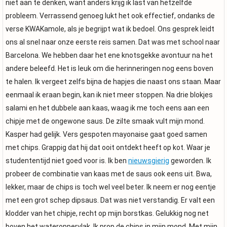
niet aan te denken, want anders krijg ik last van hetzelfde
probleem. Verrassend genoeg lukt het ook effectief, ondanks de
verse KWAKamole, als je begrijpt wat ik bedoel. Ons gesprek leidt
ons al snel naar onze eerste reis samen. Dat was met school naar
Barcelona. We hebben daar het ene knotsgekke avontuur na het
andere beleefd. Het is leuk om die herinneringen nog eens boven
te halen. Ik vergeet zelfs bijna de hapjes die naast ons staan. Maar
eenmaal ik eraan begin, kan ik niet meer stoppen. Na drie blokjes
salami en het dubbele aan kaas, waag ik me toch eens aan een
chipje met de ongewone saus. De zilte smaak vult mijn mond.
Kasper had gelijk. Vers gespoten mayonaise gaat goed samen
met chips. Grappig dat hij dat ooit ontdekt heeft op kot. Waar je
studententijd niet goed voor is. Ik ben
nieuwsgierig
geworden. Ik
probeer de combinatie van kaas met de saus ook eens uit. Bwa,
lekker, maar de chips is toch wel veel beter. Ik neem er nog eentje
met een grot schep dipsaus. Dat was niet verstandig. Er valt een
klodder van het chipje, recht op mijn borstkas. Gelukkig nog net
boven het wateroppervlak. Ik prop de chips in mijn mond. Met mijn