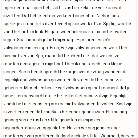
ogen eenmaal open heb, zal hij vast en zeker de volle aanval
inzetten. Dat heb ik echter verkeerd ingeschat. Niels is ons
spelletje al moe. Iets over teveel opkuiswerk of zo. Spijtig, want ik
vond het net zo leuk. Hij gaat weer helemaal relaxt in het water
liggen. Saai hoor als je het mij vraagt. Hij is precies zo'n
volwassene in een spa. En ja, we zijn volwassenen en we zitten
hier niet ver van Spa, maar dat betekent niet dat we ons zo
moeten gedragen. In mijn hoofd ben ik nog steeds een kleine
jongen. Soms ben ik oprecht bezorgd over de vraag wanneer ik
eigenlijk ooit volwassen ga worden. Ik vrees dat het nooit zal
gebeuren. Misschien ben je wel volwassen op het moment dat je
beseft en aanvaardt dat je het effectief nooit zal zijn. Eigenlijk
vind ik het niet eens erg om me niet volwassen te voelen. Kind zijn
is veel leuker en dat zou Niels beter ook gaan inzien. Hij kan nog
genoeg van de rust en stilte genieten als hij in een
bejaardentehuis zit opgesloten. Nu zijn we nog jong en daar
moeten we van profiteren. Ik doorbreek de stilte. 'Waarheid, durven