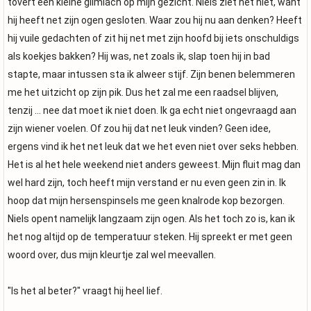
tovert een kleine glimlach op mijn gezicht. Niels ziet het niet, want
hij heeft net zijn ogen gesloten. Waar zou hij nu aan denken? Heeft
hij vuile gedachten of zit hij net met zijn hoofd bij iets onschuldigs
als koekjes bakken? Hij was, net zoals ik, slap toen hij in bad
stapte, maar intussen sta ik alweer stijf. Zijn benen belemmeren
me het uitzicht op zijn pik. Dus het zal me een raadsel blijven,
tenzij … nee dat moet ik niet doen. Ik ga echt niet ongevraagd aan
zijn wiener voelen. Of zou hij dat net leuk vinden? Geen idee,
ergens vind ik het net leuk dat we het even niet over seks hebben.
Het is al het hele weekend niet anders geweest. Mijn fluit mag dan
wel hard zijn, toch heeft mijn verstand er nu even geen zin in. Ik
hoop dat mijn hersenspinsels me geen knalrode kop bezorgen.
Niels opent namelijk langzaam zijn ogen. Als het toch zo is, kan ik
het nog altijd op de temperatuur steken. Hij spreekt er met geen
woord over, dus mijn kleurtje zal wel meevallen.
"Is het al beter?" vraagt hij heel lief.