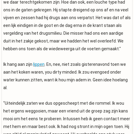
we daar terechtgekomen zijn. Hoe dan ook, een louche type had
ons in de gaten gekregen. Hij stapte dreigend op ons af en na veel
vijven en zessen had hij drugs aan ons verpatst. Het was dat of als
een lijk eindigen in de goot en de dag erna in de krant staan als
vergelding van het drugsmilieu. Die misser had ons een aardige
duit in het zakje gekost, maar we hadden het wel overleefd. We
hebben ons toen als de wiedeweerga uit de voeten gemaakt."
Ik hang aan zijn
lippen
. En, nee, niet zoals gisterenavond toen we
aan het koken waren, you dirty minded. Ik zou evengoed onder
water kunnen zitten, want ik hou mijn adem in. Geen idee hoelang
al.
"Uiteindelijk zaten we dus opgescheept met die rommel. Ik wou
het ergens weggooien, maar een vriend uit de groep zag zijn kans
mooi om het eens te proberen. Intussen heb ik geen contact meer
met hem en maar best ook. Ik had nog stront in mijn ogen toen. Hij