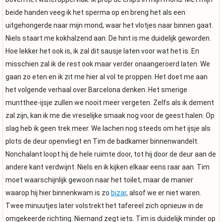
beide handen veeg ik het sperma op en breng het als een
uitgehongerde naar mijn mond, waar het vlotjes naar binnen gaat.
Niels staart me kokhalzend aan. De hint is me duidelijk geworden.
Hoe lekker het ook is, ik zal dit sausje laten voor wat het is. En
misschien zal ik de rest ook maar verder onaangeroerd laten. We
gaan zo eten en ik zit me hier al vol te proppen. Het doet me aan
het volgende verhaal over Barcelona denken. Het smerige
muntthee-ijsje zullen we nooit meer vergeten. Zelfs als ik dement
zal zijn, kan ik me die vreselijke smaak nog voor de geest halen. Op
slag heb ik geen trek meer. We lachen nog steeds om het ijsje als
plots de deur openvliegt en Tim de badkamer binnenwandelt.
Nonchalant loopt hij de hele ruimte door, tot hij door de deur aan de
andere kant verdwijnt. Niels en ik kijken elkaar eens raar aan. Tim
moet waarschijnlijk gewoon naar het toilet, maar de manier
waarop hij hier binnenkwam is zo
bizar
, alsof we er niet waren.
Twee minuutjes later volstrekt het tafereel zich opnieuw in de
omgekeerde richting. Niemand zegt iets. Tim is duidelijk minder op