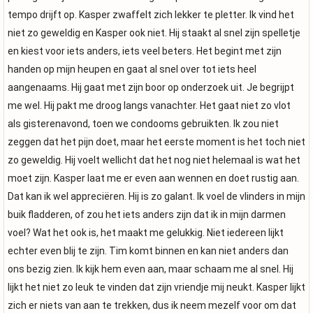
tempo drijft op. Kasper zwaffelt zich lekker te pletter. Ik vind het
niet zo geweldig en Kasper ook niet. Hij staakt al snel zijn spelletje
en kiest voor iets anders, iets veel beters. Het begint met zijn
handen op mijn heupen en gaat al snel over tot iets heel
aangenaams. Hij gaat met zijn boor op onderzoek uit. Je begrijpt
me wel. Hij pakt me droog langs vanachter. Het gaat niet zo vlot
als gisterenavond, toen we condooms gebruikten. Ik zou niet
zeggen dat het pijn doet, maar het eerste moment is het toch niet
zo geweldig. Hij voelt wellicht dat het nog niet helemaal is wat het
moet zijn. Kasper laat me er even aan wennen en doet rustig aan.
Dat kan ik wel appreciëren. Hij is zo galant. Ik voel de vlinders in mijn
buik fladderen, of zou het iets anders zijn dat ik in mijn darmen
voel? Wat het ook is, het maakt me gelukkig. Niet iedereen lijkt
echter even blij te zijn. Tim komt binnen en kan niet anders dan
ons bezig zien. Ik kijk hem even aan, maar schaam me al snel. Hij
lijkt het niet zo leuk te vinden dat zijn vriendje mij neukt. Kasper lijkt
zich er niets van aan te trekken, dus ik neem mezelf voor om dat