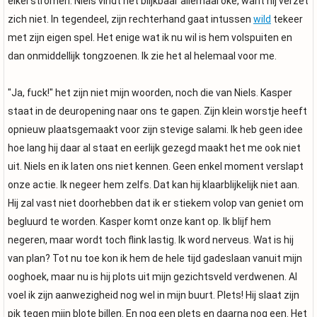
eikel stromen. Niels vindt het blijkbaar allemaal oké, want hij verzet
zich niet. In tegendeel, zijn rechterhand gaat intussen
wild
tekeer
met zijn eigen spel. Het enige wat ik nu wil is hem volspuiten en
dan onmiddellijk tongzoenen. Ik zie het al helemaal voor me.
"Ja, fuck!" het zijn niet mijn woorden, noch die van Niels. Kasper
staat in de deuropening naar ons te gapen. Zijn klein worstje heeft
opnieuw plaatsgemaakt voor zijn stevige salami. Ik heb geen idee
hoe lang hij daar al staat en eerlijk gezegd maakt het me ook niet
uit. Niels en ik laten ons niet kennen. Geen enkel moment verslapt
onze actie. Ik negeer hem zelfs. Dat kan hij klaarblijkelijk niet aan.
Hij zal vast niet doorhebben dat ik er stiekem volop van geniet om
begluurd te worden. Kasper komt onze kant op. Ik blijf hem
negeren, maar wordt toch flink lastig. Ik word nerveus. Wat is hij
van plan? Tot nu toe kon ik hem de hele tijd gadeslaan vanuit mijn
ooghoek, maar nu is hij plots uit mijn gezichtsveld verdwenen. Al
voel ik zijn aanwezigheid nog wel in mijn buurt. Plets! Hij slaat zijn
pik tegen mijn blote billen. En nog een plets en daarna nog een. Het