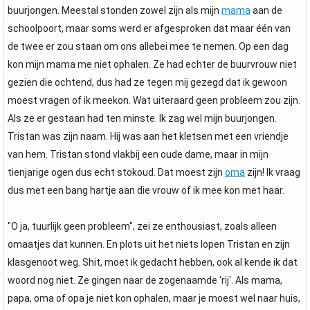
buurjongen. Meestal stonden zowel zijn als mijn
mama
aan de
schoolpoort, maar soms werd er afgesproken dat maar één van
de twee er zou staan om ons allebei mee te nemen. Op een dag
kon mijn mama me niet ophalen. Ze had echter de buurvrouw niet
gezien die ochtend, dus had ze tegen mij gezegd dat ik gewoon
moest vragen of ik meekon. Wat uiteraard geen probleem zou zijn.
Als ze er gestaan had ten minste. Ik zag wel mijn buurjongen.
Tristan was zijn naam. Hij was aan het kletsen met een vriendje
van hem. Tristan stond vlakbij een oude dame, maar in mijn
tienjarige ogen dus echt stokoud. Dat moest zijn
oma
zijn! Ik vraag
dus met een bang hartje aan die vrouw of ik mee kon met haar.
"O ja, tuurlijk geen probleem", zei ze enthousiast, zoals alleen
omaatjes dat kunnen. En plots uit het niets lopen Tristan en zijn
klasgenoot weg. Shit, moet ik gedacht hebben, ook al kende ik dat
woord nog niet. Ze gingen naar de zogenaamde 'rij'. Als mama,
papa, oma of opa je niet kon ophalen, maar je moest wel naar huis,