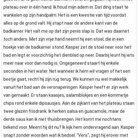
plateau over in één hand. Ik houd mijn adem in. Dat ding staat te
wankelen op zijn handpalm. Het is een kwestie van tijd voordat
alles op de grond valt. Hij stapt naar de andere kant van de
badkamer. Het valt me op dat zijn penis slap is. Dat was daarnet
toch anders. Met zijn vrije hand neemt hij een stoel, die in een
hoekje van de badkamer stond. Kasper zet de stoel neer voor het
bad en legt er voorzichtig het dienblad op neer. Daarbij leunt hij iets
meer naar voor dan nodig is. Ongegeneerd staart hij enkele
seconden in het water. Net wanneer ik hem wil vragen of het een
beetje gaat, recht hij zijn rug terug. We kunnen nu wel makkelijk
vanuit het bad aan de versnaperingen. Kasper heeft er zijn werk
van gemaakt. Er staan kaasjes, salamiblokjes en een kommetje
chips rond enkele dipsausjes. Aan de zijkant van het plateau staan
twee glazen frisdrank. Ik herken salsa en guacamole, maar de
derde saus kan ik niet thuisbrengen. Het komt me nochtans
bekend voor. Meent hij dit nu? Ik kijk hem ondervragend aan. Kasper
snapt zonder woorden wat ik bedoel. "Vers", zegt hij erover met