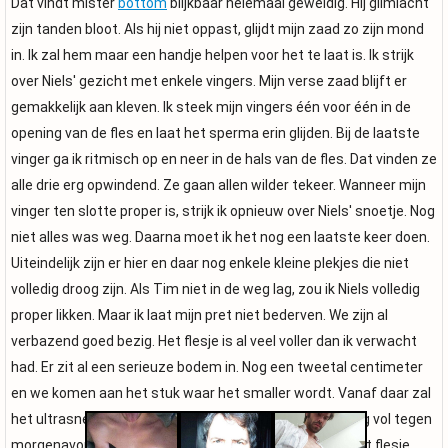
Dat vindt mister
bottom
blijkbaar helemaal geweldig. Hij glimlacht
zijn tanden bloot. Als hij niet oppast, glijdt mijn zaad zo zijn mond
in. Ik zal hem maar een handje helpen voor het te laat is. Ik strijk
over Niels' gezicht met enkele vingers. Mijn verse zaad blijft er
gemakkelijk aan kleven. Ik steek mijn vingers één voor één in de
opening van de fles en laat het sperma erin glijden. Bij de laatste
vinger ga ik ritmisch op en neer in de hals van de fles. Dat vinden ze
alle drie erg opwindend. Ze gaan allen wilder tekeer. Wanneer mijn
vinger ten slotte proper is, strijk ik opnieuw over Niels' snoetje. Nog
niet alles was weg. Daarna moet ik het nog een laatste keer doen.
Uiteindelijk zijn er hier en daar nog enkele kleine plekjes die niet
volledig droog zijn. Als Tim niet in de weg lag, zou ik Niels volledig
proper likken. Maar ik laat mijn pret niet bederven. We zijn al
verbazend goed bezig. Het flesje is al veel voller dan ik verwacht
had. Er zit al een serieuze bodem in. Nog een tweetal centimeter
en we komen aan het stuk waar het smaller wordt. Vanaf daar zal
het ultrasnel gaan. Misschien krijgen we het nog volledig vol tegen
morgenavond. Ik begin me nutteloos te voelen. Ik zet het flesje