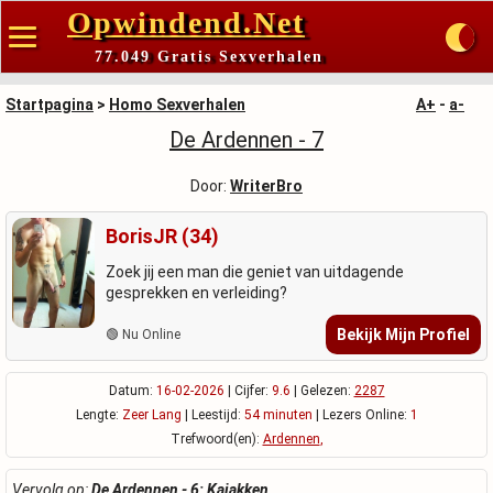
Opwindend.Net
77.049 Gratis Sexverhalen
Startpagina
>
Homo Sexverhalen
A+
-
a-
De Ardennen - 7
Door:
WriterBro
BorisJR (34)
Zoek jij een man die geniet van uitdagende
gesprekken en verleiding?
Bekijk Mijn Profiel
🟢 Nu Online
Datum:
16-02-2026
| Cijfer:
9.6
| Gelezen:
2287
Lengte:
Zeer Lang
| Leestijd:
54 minuten
| Lezers Online:
1
Trefwoord(en):
Ardennen
,
Vervolg op:
De Ardennen - 6: Kajakken