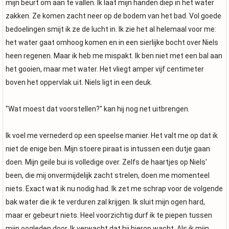
mijn beurt om aan te vallen. Ik laat mijn handen diep in het water
zakken. Ze komen zacht neer op de bodem van het bad. Vol goede
bedoelingen smijt ik ze de lucht in. Ik zie het al helemaal voor me:
het water gaat omhoog komen en in een sierlijke bocht over Niels
heen regenen. Maar ik heb me mispakt. Ik ben niet met een bal aan
het gooien, maar met water. Het vliegt amper vijf centimeter
boven het oppervlak uit. Niels ligt in een deuk.
"Wat moest dat voorstellen?" kan hij nog net uitbrengen.
Ik voel me vernederd op een speelse manier. Het valt me op dat ik
niet de enige ben. Mijn stoere piraat is intussen een dutje gaan
doen. Mijn geile bui is volledige over. Zelfs de haartjes op Niels'
been, die mij onvermijdelijk zacht strelen, doen me momenteel
niets. Exact wat ik nu nodig had. Ik zet me schrap voor de volgende
bak water die ik te verduren zal krijgen. Ik sluit mijn ogen hard,
maar er gebeurt niets. Heel voorzichtig durf ik te piepen tussen
mijn oogleden door. Ik verwacht dat hij hierop wacht. Als ik mijn