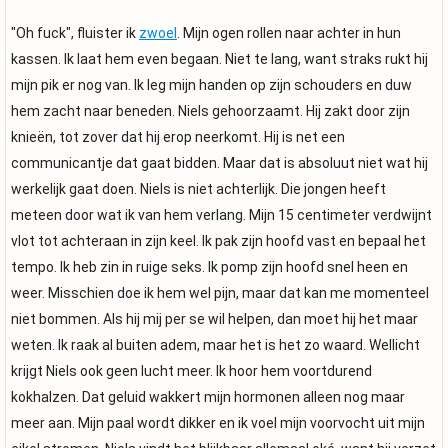
"Oh fuck", fluister ik
zwoel
. Mijn ogen rollen naar achter in hun
kassen. Ik laat hem even begaan. Niet te lang, want straks rukt hij
mijn pik er nog van. Ik leg mijn handen op zijn schouders en duw
hem zacht naar beneden. Niels gehoorzaamt. Hij zakt door zijn
knieën, tot zover dat hij erop neerkomt. Hij is net een
communicantje dat gaat bidden. Maar dat is absoluut niet wat hij
werkelijk gaat doen. Niels is niet achterlijk. Die jongen heeft
meteen door wat ik van hem verlang. Mijn 15 centimeter verdwijnt
vlot tot achteraan in zijn keel. Ik pak zijn hoofd vast en bepaal het
tempo. Ik heb zin in ruige seks. Ik pomp zijn hoofd snel heen en
weer. Misschien doe ik hem wel pijn, maar dat kan me momenteel
niet bommen. Als hij mij per se wil helpen, dan moet hij het maar
weten. Ik raak al buiten adem, maar het is het zo waard. Wellicht
krijgt Niels ook geen lucht meer. Ik hoor hem voortdurend
kokhalzen. Dat geluid wakkert mijn hormonen alleen nog maar
meer aan. Mijn paal wordt dikker en ik voel mijn voorvocht uit mijn