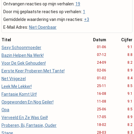
Ontvangen reacties op mijn verhalen:
19
Door mij geplaatste reacties op verhalen:
1
Gemiddelde waardering van mijn reacties:
+3
E-Mail Adres:
Niet Openbaar
Titel
Datum
Cijfer
01-06
9.1
Sexy Schoonmoeder
07-12
8.8
Bazin Helpen Na Werk!
24-09
8.2
Voor De Gek Gehouden!
02-06
8.9
Eerste Keer Proberen Met Tante!
01-02
8.4
Net Vrijgezel
25-11
8.5
Leek Me Lekker!
16-08
9.1
Fantasie Komt Uit!
11-08
9.1
Opgewonden En Nog Geiler!
25-06
8.5
Opa
17-05
8.9
Verveeld En Ze Was Geil!
18-02
8.2
Proberen, Bi, Fantasie, Ouder
28-03
8.3
Stage