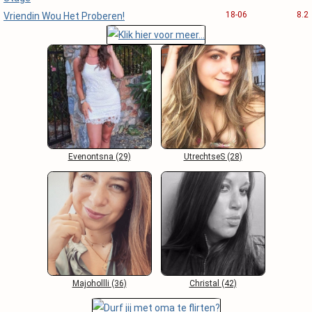
18-06
8.2
Vriendin Wou Het Proberen!
Evenontsna (29)
UtrechtseS (28)
Majohollli (36)
Christal (42)