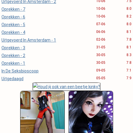
10-06
7.5
Uitgevoerd In Amsterdam - 2
10-06
8.0
Oprekken - 7
10-06
8.2
Oprekken - 6
07-06
8.0
Oprekken - 5
06-06
8.1
Oprekken - 4
02-06
7.8
Uitgevoerd In Amsterdam - 1
31-05
8.1
Oprekken - 3
30-05
8.3
Oprekken - 2
30-05
7.8
Oprekken - 1
09-05
7.1
In De Seksbioscoop
05-05
7.9
Uitgedaagd