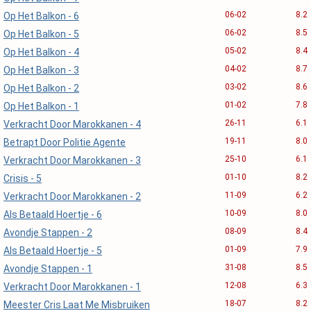
06-02
8.2
Op Het Balkon - 6
06-02
8.5
Op Het Balkon - 5
05-02
8.4
Op Het Balkon - 4
04-02
8.7
Op Het Balkon - 3
03-02
8.6
Op Het Balkon - 2
01-02
7.8
Op Het Balkon - 1
26-11
6.1
Verkracht Door Marokkanen - 4
19-11
8.0
Betrapt Door Politie Agente
25-10
6.1
Verkracht Door Marokkanen - 3
01-10
8.2
Crisis - 5
11-09
6.2
Verkracht Door Marokkanen - 2
10-09
8.0
Als Betaald Hoertje - 6
08-09
8.4
Avondje Stappen - 2
01-09
7.9
Als Betaald Hoertje - 5
31-08
8.5
Avondje Stappen - 1
12-08
6.3
Verkracht Door Marokkanen - 1
18-07
8.2
Meester Cris Laat Me Misbruiken