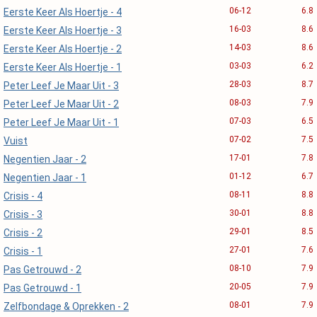
06-12
6.8
Eerste Keer Als Hoertje - 4
16-03
8.6
Eerste Keer Als Hoertje - 3
14-03
8.6
Eerste Keer Als Hoertje - 2
03-03
6.2
Eerste Keer Als Hoertje - 1
28-03
8.7
Peter Leef Je Maar Uit - 3
08-03
7.9
Peter Leef Je Maar Uit - 2
07-03
6.5
Peter Leef Je Maar Uit - 1
07-02
7.5
Vuist
17-01
7.8
Negentien Jaar - 2
01-12
6.7
Negentien Jaar - 1
08-11
8.8
Crisis - 4
30-01
8.8
Crisis - 3
29-01
8.5
Crisis - 2
27-01
7.6
Crisis - 1
08-10
7.9
Pas Getrouwd - 2
20-05
7.9
Pas Getrouwd - 1
08-01
7.9
Zelfbondage & Oprekken - 2