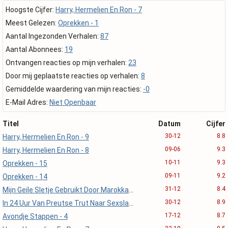
Hoogste Cijfer:
Harry, Hermelien En Ron - 7
Meest Gelezen:
Oprekken - 1
Aantal Ingezonden Verhalen:
87
Aantal Abonnees:
19
Ontvangen reacties op mijn verhalen:
23
Door mij geplaatste reacties op verhalen:
8
Gemiddelde waardering van mijn reacties:
-0
E-Mail Adres:
Niet Openbaar
Titel
Datum
Cijfer
30-12
8.8
Harry, Hermelien En Ron - 9
09-06
9.3
Harry, Hermelien En Ron - 8
10-11
9.3
Oprekken - 15
09-11
9.2
Oprekken - 14
31-12
8.4
Mijn Geile Sletje Gebruikt Door Marokkanen
30-12
8.9
In 24 Uur Van Preutse Trut Naar Sexslavin
17-12
8.7
Avondje Stappen - 4