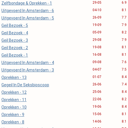
29-05
6.9
Zelfbondage & Oprekken - 1
04-10
8.1
Uitgevoerd In Amsterdam - 6
26-09
7.7
Uitgevoerd In Amsterdam - 5
19-09
7.9
Geil Bezoek - 5
05-09
8.2
Geil Bezoek - 4
29-08
7.9
Geil Bezoek - 3
19-08
8.1
Geil Bezoek - 2
16-08
8.1
Geil Bezoek - 1
09-08
7.6
Uitgevoerd In Amsterdam - 4
04-07
7.5
Uitgevoerd In Amsterdam - 3
01-07
8.4
Oprekken - 13
26-06
7.4
Gegeil In De Seksbioscoop
25-06
8.4
Oprekken - 12
22-06
8.2
Oprekken - 11
19-06
8.4
Oprekken - 10
15-06
8.1
Oprekken - 9
14-06
8.1
Oprekken - 8