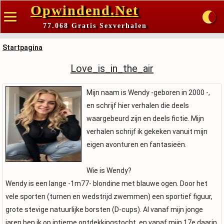
Opwindend.Net
77.068 Gratis Sexverhalen
Startpagina
Love_is_in_the_air
Mijn naam is Wendy -geboren in 2000 -,
en schrijf hier verhalen die deels
waargebeurd zijn en deels fictie. Mijn
verhalen schrijf ik gekeken vanuit mijn
eigen avonturen en fantasieën.
Wie is Wendy?
Wendy is een lange -1m77- blondine met blauwe ogen. Door het
vele sporten (turnen en wedstrijd zwemmen) een sportief figuur,
grote stevige natuurlijke borsten (D-cups). Al vanaf mijn jonge
jaren ben ik op intieme ontdekkingstocht, en vanaf mijn 17e daarin