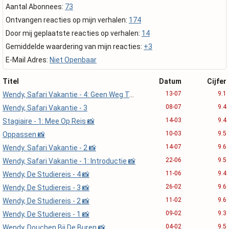
Aantal Abonnees:
73
Ontvangen reacties op mijn verhalen:
174
Door mij geplaatste reacties op verhalen:
14
Gemiddelde waardering van mijn reacties:
+3
E-Mail Adres:
Niet Openbaar
Titel
Datum
Cijfer
13-07
9.1
Wendy, Safari Vakantie - 4: Geen Weg Terug… 📸
08-07
9.4
Wendy, Safari Vakantie - 3
14-03
9.4
Stagiaire - 1: Mee Op Reis 📸
10-03
9.5
Oppassen 📸
14-07
9.6
Wendy. Safari Vakantie - 2 📸
22-06
9.5
Wendy, Safari Vakantie - 1: Introductie 📸
11-06
9.4
Wendy, De Studiereis - 4 📸
26-02
9.6
Wendy, De Studiereis - 3 📸
11-02
9.6
Wendy, De Studiereis - 2 📸
09-02
9.3
Wendy, De Studiereis - 1 📸
04-02
9.5
Wendy, Douchen Bij De Buren 📸