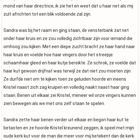
mond van haar directrice, ik zie het en weet dat u haar net als mij
zult africhten tot een blik voldoende zal zijn.
Sandra was bij het raam en ging staan, de vensterbank zat net
onder haar kruis en ze zou volledig zichtbaar zijn voor iemand die
omhoog zou kijken. Met een diepe zucht bracht ze haar hand naar
haar kruis en voelde hoe haar vingers door het streepje
schaamhaar gleed en haar kutje bereikte. Ze schrok, ze voelde dat
haar kut gewoon drijfnat was terwijl ze dat niet zou moeten zijn.
Ze durfde niet om te kijken toen ze geluiden hoorde en ineens
Kristel naast zich zag kruipen en volledig naakt naast haar ging
staan. Benen uit elkaar zei Kristel, meneer wil onze vingers kunnen
zien bewegen als we met ons zelf staan te spelen.
Sandra zette haar benen verder uit elkaar en begon haar kut te
betasten en ze hoorde Kristel kreunend zeggen, ik speel met mijn
oude kerk kut voor de man die meer voor mij betekent dan de kerk.