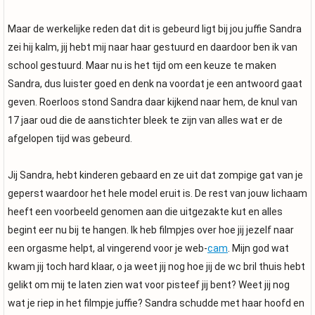
Maar de werkelijke reden dat dit is gebeurd ligt bij jou juffie Sandra
zei hij kalm, jij hebt mij naar haar gestuurd en daardoor ben ik van
school gestuurd. Maar nu is het tijd om een keuze te maken
Sandra, dus luister goed en denk na voordat je een antwoord gaat
geven. Roerloos stond Sandra daar kijkend naar hem, de knul van
17 jaar oud die de aanstichter bleek te zijn van alles wat er de
afgelopen tijd was gebeurd.
Jij Sandra, hebt kinderen gebaard en ze uit dat zompige gat van je
geperst waardoor het hele model eruit is. De rest van jouw lichaam
heeft een voorbeeld genomen aan die uitgezakte kut en alles
begint eer nu bij te hangen. Ik heb filmpjes over hoe jij jezelf naar
een orgasme helpt, al vingerend voor je web-
cam
. Mijn god wat
kwam jij toch hard klaar, o ja weet jij nog hoe jij de wc bril thuis hebt
gelikt om mij te laten zien wat voor pisteef jij bent? Weet jij nog
wat je riep in het filmpje juffie? Sandra schudde met haar hoofd en