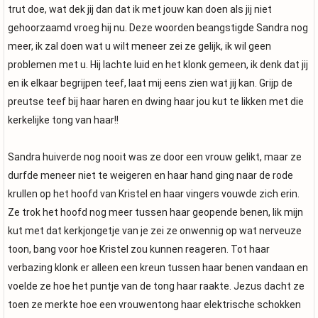
trut doe, wat dek jij dan dat ik met jouw kan doen als jij niet
gehoorzaamd vroeg hij nu. Deze woorden beangstigde Sandra nog
meer, ik zal doen wat u wilt meneer zei ze gelijk, ik wil geen
problemen met u. Hij lachte luid en het klonk gemeen, ik denk dat jij
en ik elkaar begrijpen teef, laat mij eens zien wat jij kan. Grijp de
preutse teef bij haar haren en dwing haar jou kut te likken met die
kerkelijke tong van haar!!
Sandra huiverde nog nooit was ze door een vrouw gelikt, maar ze
durfde meneer niet te weigeren en haar hand ging naar de rode
krullen op het hoofd van Kristel en haar vingers vouwde zich erin.
Ze trok het hoofd nog meer tussen haar geopende benen, lik mijn
kut met dat kerkjongetje van je zei ze onwennig op wat nerveuze
toon, bang voor hoe Kristel zou kunnen reageren. Tot haar
verbazing klonk er alleen een kreun tussen haar benen vandaan en
voelde ze hoe het puntje van de tong haar raakte. Jezus dacht ze
toen ze merkte hoe een vrouwentong haar elektrische schokken