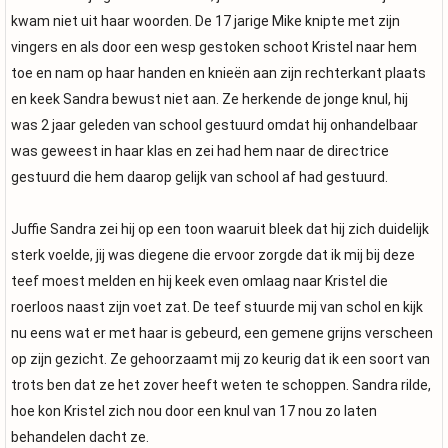
kwam niet uit haar woorden. De 17 jarige Mike knipte met zijn
vingers en als door een wesp gestoken schoot Kristel naar hem
toe en nam op haar handen en knieën aan zijn rechterkant plaats
en keek Sandra bewust niet aan. Ze herkende de jonge knul, hij
was 2 jaar geleden van school gestuurd omdat hij onhandelbaar
was geweest in haar klas en zei had hem naar de directrice
gestuurd die hem daarop gelijk van school af had gestuurd.
Juffie Sandra zei hij op een toon waaruit bleek dat hij zich duidelijk
sterk voelde, jij was diegene die ervoor zorgde dat ik mij bij deze
teef moest melden en hij keek even omlaag naar Kristel die
roerloos naast zijn voet zat. De teef stuurde mij van schol en kijk
nu eens wat er met haar is gebeurd, een gemene grijns verscheen
op zijn gezicht. Ze gehoorzaamt mij zo keurig dat ik een soort van
trots ben dat ze het zover heeft weten te schoppen. Sandra rilde,
hoe kon Kristel zich nou door een knul van 17 nou zo laten
behandelen dacht ze.