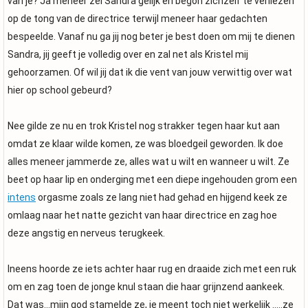
van je? Ja meneer zei Sandra gelijk en begon zichzelf te verliezen
op de tong van de directrice terwijl meneer haar gedachten
bespeelde. Vanaf nu ga jij nog beter je best doen om mij te dienen
Sandra, jij geeft je volledig over en zal net als Kristel mij
gehoorzamen. Of wil jij dat ik die vent van jouw verwittig over wat
hier op school gebeurd?
Nee gilde ze nu en trok Kristel nog strakker tegen haar kut aan
omdat ze klaar wilde komen, ze was bloedgeil geworden. Ik doe
alles meneer jammerde ze, alles wat u wilt en wanneer u wilt. Ze
beet op haar lip en onderging met een diepe ingehouden grom een
intens
orgasme zoals ze lang niet had gehad en hijgend keek ze
omlaag naar het natte gezicht van haar directrice en zag hoe
deze angstig en nerveus terugkeek.
Ineens hoorde ze iets achter haar rug en draaide zich met een ruk
om en zag toen de jonge knul staan die haar grijnzend aankeek.
Dat was…mijn god stamelde ze, je meent toch niet werkelijk …..ze