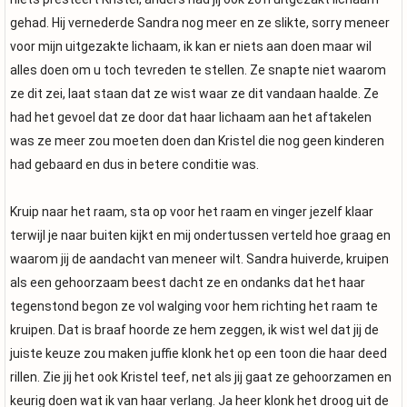
gehad. Hij vernederde Sandra nog meer en ze slikte, sorry meneer
voor mijn uitgezakte lichaam, ik kan er niets aan doen maar wil
alles doen om u toch tevreden te stellen. Ze snapte niet waarom
ze dit zei, laat staan dat ze wist waar ze dit vandaan haalde. Ze
had het gevoel dat ze door dat haar lichaam aan het aftakelen
was ze meer zou moeten doen dan Kristel die nog geen kinderen
had gebaard en dus in betere conditie was.
Kruip naar het raam, sta op voor het raam en vinger jezelf klaar
terwijl je naar buiten kijkt en mij ondertussen verteld hoe graag en
waarom jij de aandacht van meneer wilt. Sandra huiverde, kruipen
als een gehoorzaam beest dacht ze en ondanks dat het haar
tegenstond begon ze vol walging voor hem richting het raam te
kruipen. Dat is braaf hoorde ze hem zeggen, ik wist wel dat jij de
juiste keuze zou maken juffie klonk het op een toon die haar deed
rillen. Zie jij het ook Kristel teef, net als jij gaat ze gehoorzamen en
keurig doen wat ik van haar verlang. Ja heer klonk het droog uit de