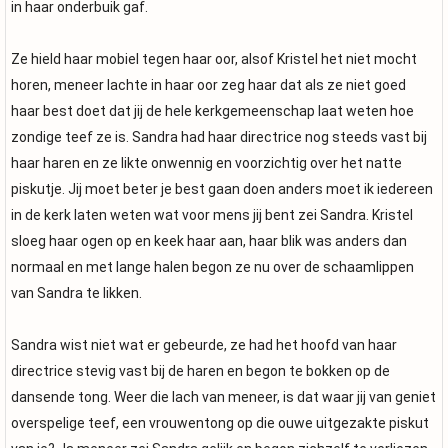
in haar onderbuik gaf.
Ze hield haar mobiel tegen haar oor, alsof Kristel het niet mocht
horen, meneer lachte in haar oor zeg haar dat als ze niet goed
haar best doet dat jij de hele kerkgemeenschap laat weten hoe
zondige teef ze is. Sandra had haar directrice nog steeds vast bij
haar haren en ze likte onwennig en voorzichtig over het natte
piskutje. Jij moet beter je best gaan doen anders moet ik iedereen
in de kerk laten weten wat voor mens jij bent zei Sandra. Kristel
sloeg haar ogen op en keek haar aan, haar blik was anders dan
normaal en met lange halen begon ze nu over de schaamlippen
van Sandra te likken.
Sandra wist niet wat er gebeurde, ze had het hoofd van haar
directrice stevig vast bij de haren en begon te bokken op de
dansende tong. Weer die lach van meneer, is dat waar jij van geniet
overspelige teef, een vrouwentong op die ouwe uitgezakte piskut