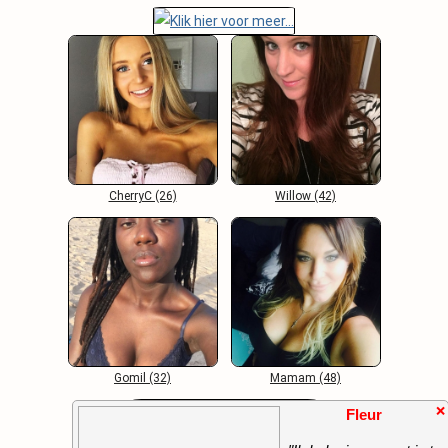
CherryC (26)
Willow (42)
Gomil (32)
Mamam (48)
❌
Fleur
Algemene Voorwaarden
-
Contact
-
FAQ