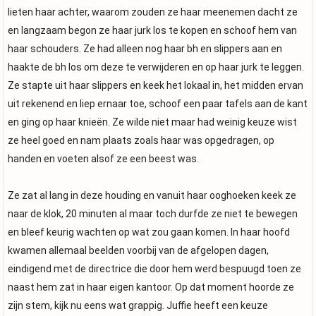
lieten haar achter, waarom zouden ze haar meenemen dacht ze
en langzaam begon ze haar jurk los te kopen en schoof hem van
haar schouders. Ze had alleen nog haar bh en slippers aan en
haakte de bh los om deze te verwijderen en op haar jurk te leggen.
Ze stapte uit haar slippers en keek het lokaal in, het midden ervan
uit rekenend en liep ernaar toe, schoof een paar tafels aan de kant
en ging op haar knieën. Ze wilde niet maar had weinig keuze wist
ze heel goed en nam plaats zoals haar was opgedragen, op
handen en voeten alsof ze een beest was.
Ze zat al lang in deze houding en vanuit haar ooghoeken keek ze
naar de klok, 20 minuten al maar toch durfde ze niet te bewegen
en bleef keurig wachten op wat zou gaan komen. In haar hoofd
kwamen allemaal beelden voorbij van de afgelopen dagen,
eindigend met de directrice die door hem werd bespuugd toen ze
naast hem zat in haar eigen kantoor. Op dat moment hoorde ze
zijn stem, kijk nu eens wat grappig. Juffie heeft een keuze