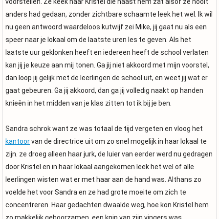
voorstellen. Ze keek naar Kristel die naast hem zat alsof ze nooit
anders had gedaan, zonder zichtbare schaamte leek het wel. Ik wil
nu geen antwoord waardeloos kutwijf zei Mike, jij gaat nu als een
speer naar je lokaal om de laatste uren les te geven. Als het
laatste uur geklonken heeft en iedereen heeft de school verlaten
kan jij je keuze aan mij tonen. Ga jij niet akkoord met mijn voorstel,
dan loop jij gelijk met de leerlingen de school uit, en weet jij wat er
gaat gebeuren. Ga jij akkoord, dan ga jij volledig naakt op handen
knieën in het midden van je klas zitten tot ik bij je ben.
Sandra schrok want ze was totaal de tijd vergeten en vloog het
kantoor
van de directrice uit om zo snel mogelijk in haar lokaal te
zijn. ze droeg alleen haar jurk, de luier van eerder werd nu gedragen
door Kristel en in haar lokaal aangekomen leek het wel of alle
leerlingen wisten wat er met haar aan de hand was. Althans zo
voelde het voor Sandra en ze had grote moeite om zich te
concentreren. Haar gedachten dwaalde weg, hoe kon Kristel hem
zo makkelijk gehoorzamen, een knip van zijn vingers was