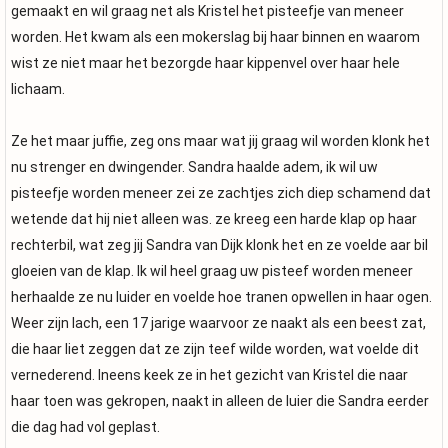
gemaakt en wil graag net als Kristel het pisteefje van meneer
worden. Het kwam als een mokerslag bij haar binnen en waarom
wist ze niet maar het bezorgde haar kippenvel over haar hele
lichaam.
Ze het maar juffie, zeg ons maar wat jij graag wil worden klonk het
nu strenger en dwingender. Sandra haalde adem, ik wil uw
pisteefje worden meneer zei ze zachtjes zich diep schamend dat
wetende dat hij niet alleen was. ze kreeg een harde klap op haar
rechterbil, wat zeg jij Sandra van Dijk klonk het en ze voelde aar bil
gloeien van de klap. Ik wil heel graag uw pisteef worden meneer
herhaalde ze nu luider en voelde hoe tranen opwellen in haar ogen.
Weer zijn lach, een 17 jarige waarvoor ze naakt als een beest zat,
die haar liet zeggen dat ze zijn teef wilde worden, wat voelde dit
vernederend. Ineens keek ze in het gezicht van Kristel die naar
haar toen was gekropen, naakt in alleen de luier die Sandra eerder
die dag had vol geplast.