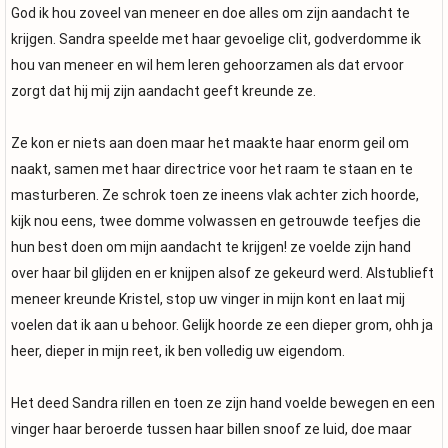
God ik hou zoveel van meneer en doe alles om zijn aandacht te
krijgen. Sandra speelde met haar gevoelige clit, godverdomme ik
hou van meneer en wil hem leren gehoorzamen als dat ervoor
zorgt dat hij mij zijn aandacht geeft kreunde ze.
Ze kon er niets aan doen maar het maakte haar enorm geil om
naakt, samen met haar directrice voor het raam te staan en te
masturberen. Ze schrok toen ze ineens vlak achter zich hoorde,
kijk nou eens, twee domme volwassen en getrouwde teefjes die
hun best doen om mijn aandacht te krijgen! ze voelde zijn hand
over haar bil glijden en er knijpen alsof ze gekeurd werd. Alstublieft
meneer kreunde Kristel, stop uw vinger in mijn kont en laat mij
voelen dat ik aan u behoor. Gelijk hoorde ze een dieper grom, ohh ja
heer, dieper in mijn reet, ik ben volledig uw eigendom.
Het deed Sandra rillen en toen ze zijn hand voelde bewegen en een
vinger haar beroerde tussen haar billen snoof ze luid, doe maar