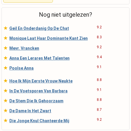
Nog niet uitgelezen?
★
9.2
Geil En Onderdanig Op De Chat
★
8.3
Monique Laat Haar Dominante Kant Zien
★
9.2
Mevr. Vrancken
★
9.4
Anna Een Lerares Met Talenten
★
9.1
Poolse Anna
★
8.8
Hoe Ik Mijn Eerste Vrouw Neukte
★
9.1
In De Voetsporen Van Barbara
★
8.8
De Stem Die Ik Gehoorzaam
★
8.7
De Dame In Het Zwart
★
9.2
Die Jonge Knul Chanteerde Mij