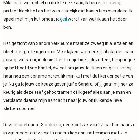
Mike nam zin mobiel en drukte deze aan; Ik ben een smerige
pisteef klonk het en het was duidelijk dat haar stem oversloeg. Ik
speel met mijn kut omdat ik
geil
wordt van wat ik aan het doen
ben.
Het gezicht van Sandra verkleurde maar ze zweeg in alle talen en
bleef met grote ogen naar Mike kijken. wat denk jij als ik alles naar
jouw gezin stuur, inclusief het filmpje hoe jij deze teef, hij spuugde
op het hoofd van Kristel, dwingt om jouw te likken en gelijk liet hij
haar nog een opname horen; lik mijn kut met dat kerkjongetje van
je! Nu ga ik jouw de keuze geven juffie Sandra, of jij gaat mij net zo
keurig als deze teef gehoorzamen of ik geef alles aan je man en
verplaats daarna mijn aandacht naar jouw ontluikende lieve
sletten dochter.
Razendsnel dacht Sandra na, een klootzak van 17 jaar had haar zo
in zijn macht dat ze niets anders kon dan instemmen met zijn