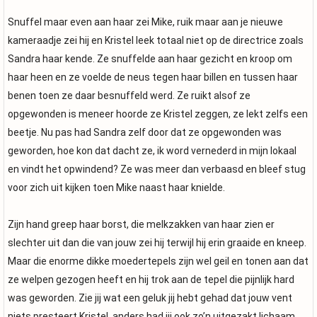
Snuffel maar even aan haar zei Mike, ruik maar aan je nieuwe
kameraadje zei hij en Kristel leek totaal niet op de directrice zoals
Sandra haar kende. Ze snuffelde aan haar gezicht en kroop om
haar heen en ze voelde de neus tegen haar billen en tussen haar
benen toen ze daar besnuffeld werd. Ze ruikt alsof ze
opgewonden is meneer hoorde ze Kristel zeggen, ze lekt zelfs een
beetje. Nu pas had Sandra zelf door dat ze opgewonden was
geworden, hoe kon dat dacht ze, ik word vernederd in mijn lokaal
en vindt het opwindend? Ze was meer dan verbaasd en bleef stug
voor zich uit kijken toen Mike naast haar knielde.
Zijn hand greep haar borst, die melkzakken van haar zien er
slechter uit dan die van jouw zei hij terwijl hij erin graaide en kneep.
Maar die enorme dikke moedertepels zijn wel geil en tonen aan dat
ze welpen gezogen heeft en hij trok aan de tepel die pijnlijk hard
was geworden. Zie jij wat een geluk jij hebt gehad dat jouw vent
niets presteert Kristel, anders had jij ook zo’n uitgezakt lichaam