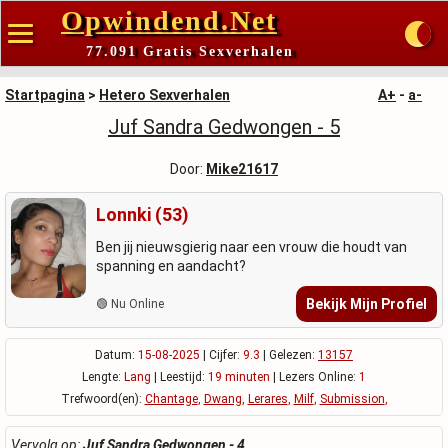
Opwindend.Net
77.091 Gratis Sexverhalen
Startpagina
>
Hetero Sexverhalen
A+
-
a-
Juf Sandra Gedwongen - 5
Door:
Mike21617
Lonnki (53)
Ben jij nieuwsgierig naar een vrouw die houdt van
spanning en aandacht?
Bekijk Mijn Profiel
🟢 Nu Online
Datum:
15-08-2025
| Cijfer:
9.3
| Gelezen:
13157
Lengte:
Lang
| Leestijd:
19 minuten
| Lezers Online:
1
Trefwoord(en):
Chantage
,
Dwang
,
Lerares
,
Milf
,
Submission
,
Vervolg op:
Juf Sandra Gedwongen - 4