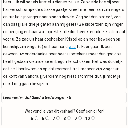
heer……ik wil net als Kristel u dienen zei ze. Ze voelde hoe hij over
har verschrompelde strakke gaatje wreef met een van zijn vingers
en rustig zijn vinger naar binnen duwde. Zeg het dan pisteef, zeg
dan dat jij alle drie je gaten aan mij geeft? Ze siste toen zijn vinger
dieper ging en haar wat oprekte, alle drie heer kreunde ze…allemaal
voor u. Ze zag uit haar ooghoeken Kristel op en neer bewegen op
kennelijk zijn vinger(s) en haar hand
wild
te keer gaan. Ik ben
gewoon uw onderdanige hoer heer, u betekent meer dan god ooit
heeft gedaan kreunde ze en begon te schokken. Het was duidelijk
dat ze klaar kwam en op dat moment trok meneer zijn vinger uit
de kont van Sandra, jij verdient nog niets stomme trut, jij moet je
eerst nog gaan bewijzen.
Lees verder:
Juf Sandra Gedwongen - 6
Wat vond je van dit verhaal? Geef een cijfer!
5
6
7
8
9
10