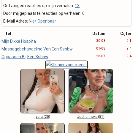
Ontvangen reacties op mijn verhalen:
13
Door mij geplaatste reacties op verhalen: 0
E-Mail Adres:
Niet Openbaar
Titel
Datum
Cijfer
30-08
9.1
Mijn Dikke Hospita
01-08
9.4
Massagebehandeling Van Een Ssbbw
26-07
9.4
Oppassen Bij Een Ssbbw
Iyara (20)
Joohanneke (51)