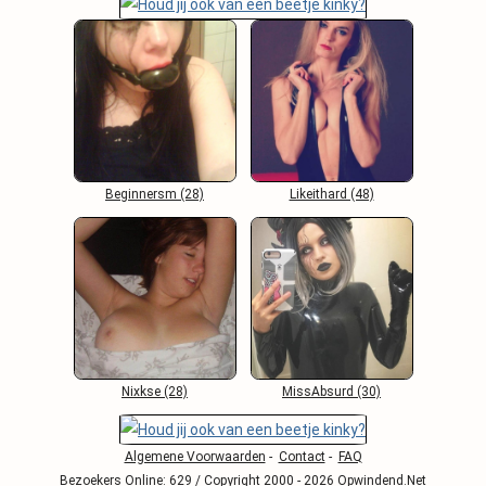
Beginnersm (28)
Likeithard (48)
Nixkse (28)
MissAbsurd (30)
Algemene Voorwaarden
-
Contact
-
FAQ
Bezoekers Online: 629 / Copyright 2000 - 2026 Opwindend.Net