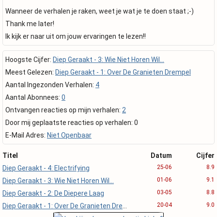
Wanneer de verhalen je raken, weet je wat je te doen staat ;-)
Thank me later!
Ik kijk er naar uit om jouw ervaringen te lezen!!
Hoogste Cijfer:
Diep Geraakt - 3: Wie Niet Horen Wil...
Meest Gelezen:
Diep Geraakt - 1: Over De Granieten Drempel
Aantal Ingezonden Verhalen:
4
Aantal Abonnees:
0
Ontvangen reacties op mijn verhalen:
2
Door mij geplaatste reacties op verhalen: 0
E-Mail Adres:
Niet Openbaar
Titel
Datum
Cijfer
25-06
8.9
Diep Geraakt - 4: Electrifying
01-06
9.1
Diep Geraakt - 3: Wie Niet Horen Wil...
03-05
8.8
Diep Geraakt - 2: De Diepere Laag
20-04
9.0
Diep Geraakt - 1: Over De Granieten Drempel