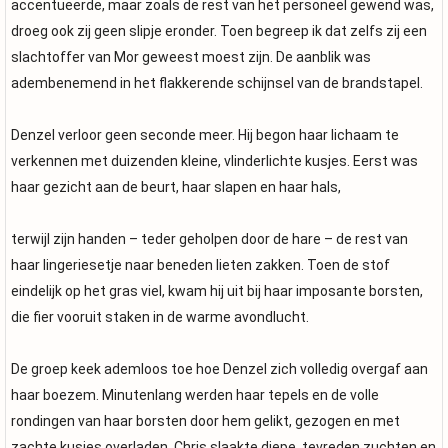
accentueerde, maar zoals de rest van het personeel gewend was,
droeg ook zij geen slipje eronder. Toen begreep ik dat zelfs zij een
slachtoffer van Mor geweest moest zijn. De aanblik was
adembenemend in het flakkerende schijnsel van de brandstapel.
Denzel verloor geen seconde meer. Hij begon haar lichaam te
verkennen met duizenden kleine, vlinderlichte kusjes. Eerst was
haar gezicht aan de beurt, haar slapen en haar hals,
terwijl zijn handen – teder geholpen door de hare – de rest van
haar lingeriesetje naar beneden lieten zakken. Toen de stof
eindelijk op het gras viel, kwam hij uit bij haar imposante borsten,
die fier vooruit staken in de warme avondlucht.
De groep keek ademloos toe hoe Denzel zich volledig overgaf aan
haar boezem. Minutenlang werden haar tepels en de volle
rondingen van haar borsten door hem gelikt, gezogen en met
zachte kusjes overladen. Chris slaakte diepe, tevreden zuchten en