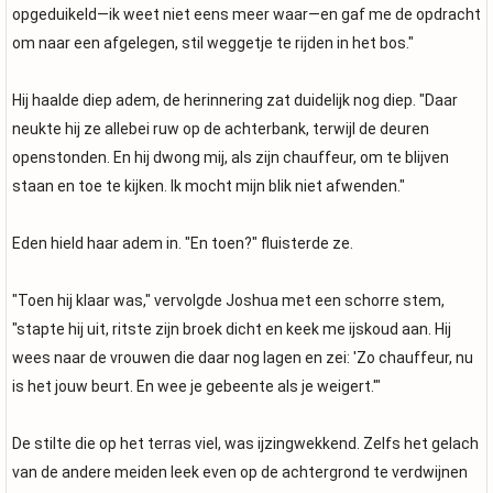
opgeduikeld—ik weet niet eens meer waar—en gaf me de opdracht
om naar een afgelegen, stil weggetje te rijden in het bos."
Hij haalde diep adem, de herinnering zat duidelijk nog diep. "Daar
neukte hij ze allebei ruw op de achterbank, terwijl de deuren
openstonden. En hij dwong mij, als zijn chauffeur, om te blijven
staan en toe te kijken. Ik mocht mijn blik niet afwenden."
Eden hield haar adem in. "En toen?" fluisterde ze.
"Toen hij klaar was," vervolgde Joshua met een schorre stem,
"stapte hij uit, ritste zijn broek dicht en keek me ijskoud aan. Hij
wees naar de vrouwen die daar nog lagen en zei: 'Zo chauffeur, nu
is het jouw beurt. En wee je gebeente als je weigert.'"
De stilte die op het terras viel, was ijzingwekkend. Zelfs het gelach
van de andere meiden leek even op de achtergrond te verdwijnen