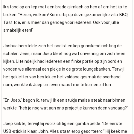
Ik stond op en liep met een brede glimlach op hen af om het ijs te
breken. "Heren, welkom! Kom erbij op deze gezamenlijke villa-BBQ.
Tast toe, er is meer dan genoeg voor iedereen. Ook voor jullie
smakelijk eten!"
Joshua herstelde zich het snelst en liep grinnikend richting de
schalen vlees, maar Joep bleef nog wat onwennig om zich heen
kijken. Uiteindelijk had iedereen een flinke portie op zijn bord en
vonden we allemaal een plekje in de grote loungebanken. Terwijl
het gekletter van bestek en het voldane gesmak de overhand
nam, wenkte ik Joep om even naast me te komen zitten.
"En Joep," begon ik, terwijl ik een stukje malse steak naar binnen
werkte, "heb je nog wat aan ons projectje kunnen doen vandaag?"
Joep knikte, terwijl hij voorzichtig een gamba pelde. "De eerste
USB-stick is klaar, John. Alles staat erop gesorteerd." Hij keek me