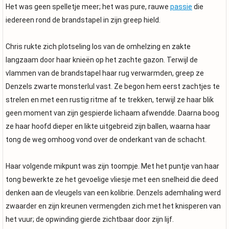
Het was geen spelletje meer; het was pure, rauwe
passie
die
iedereen rond de brandstapel in zijn greep hield.
Chris rukte zich plotseling los van de omhelzing en zakte
langzaam door haar knieën op het zachte gazon. Terwijl de
vlammen van de brandstapel haar rug verwarmden, greep ze
Denzels zwarte monsterlul vast. Ze begon hem eerst zachtjes te
strelen en met een rustig ritme af te trekken, terwijl ze haar blik
geen moment van zijn gespierde lichaam afwendde. Daarna boog
ze haar hoofd dieper en likte uitgebreid zijn ballen, waarna haar
tong de weg omhoog vond over de onderkant van de schacht.
Haar volgende mikpunt was zijn toompje. Met het puntje van haar
tong bewerkte ze het gevoelige vliesje met een snelheid die deed
denken aan de vleugels van een kolibrie. Denzels ademhaling werd
zwaarder en zijn kreunen vermengden zich met het knisperen van
het vuur; de opwinding gierde zichtbaar door zijn lijf.