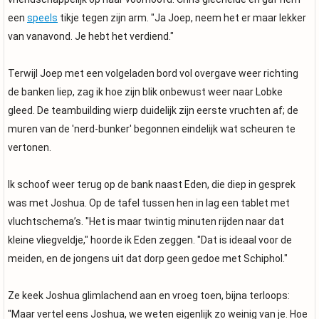
een
speels
tikje tegen zijn arm. "Ja Joep, neem het er maar lekker
van vanavond. Je hebt het verdiend."
Terwijl Joep met een volgeladen bord vol overgave weer richting
de banken liep, zag ik hoe zijn blik onbewust weer naar Lobke
gleed. De teambuilding wierp duidelijk zijn eerste vruchten af; de
muren van de 'nerd-bunker' begonnen eindelijk wat scheuren te
vertonen.
Ik schoof weer terug op de bank naast Eden, die diep in gesprek
was met Joshua. Op de tafel tussen hen in lag een tablet met
vluchtschema’s. "Het is maar twintig minuten rijden naar dat
kleine vliegveldje," hoorde ik Eden zeggen. "Dat is ideaal voor de
meiden, en de jongens uit dat dorp geen gedoe met Schiphol."
Ze keek Joshua glimlachend aan en vroeg toen, bijna terloops:
"Maar vertel eens Joshua, we weten eigenlijk zo weinig van je. Hoe