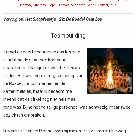
Sperma
,
Stiekem
,
Tepel
,
Terras
,
Vingeren
,
Werk
,
Zomer
,
Zus
,
Vervolg op:
Het Slaapfeestje - 22: De Roedel Gaat Los
Teambuilding
Terwijl de eerste hongerige gasten zich
al richting de sissende barbecue
haastten, liet ik mijn blik over het terras
glijden. Het was een bont gezelschap van
de Roedel, de tuinmannen en de
kamermeisjes, maar ik bedacht me
ineens dat de cirkel nog niet helemaal
rond was. Bijna het voltallige personeel was aanwezig, maar twee
gezichten ontbraken.
Ik wenkte Eden en Rianne even bij me en trok ze een stukje weg