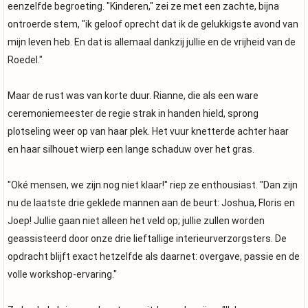
eenzelfde begroeting. "Kinderen," zei ze met een zachte, bijna
ontroerde stem, "ik geloof oprecht dat ik de gelukkigste avond van
mijn leven heb. En dat is allemaal dankzij jullie en de vrijheid van de
Roedel."
Maar de rust was van korte duur. Rianne, die als een ware
ceremoniemeester de regie strak in handen hield, sprong
plotseling weer op van haar plek. Het vuur knetterde achter haar
en haar silhouet wierp een lange schaduw over het gras.
"Oké mensen, we zijn nog niet klaar!" riep ze enthousiast. "Dan zijn
nu de laatste drie geklede mannen aan de beurt: Joshua, Floris en
Joep! Jullie gaan niet alleen het veld op; jullie zullen worden
geassisteerd door onze drie lieftallige interieurverzorgsters. De
opdracht blijft exact hetzelfde als daarnet: overgave, passie en de
volle workshop-ervaring."