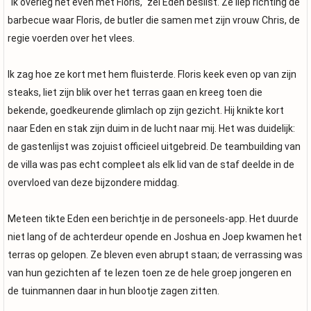
"Ik overleg het even met Floris," zei Eden beslist. Ze liep richting de
barbecue waar Floris, de butler die samen met zijn vrouw Chris, de
regie voerden over het vlees.
Ik zag hoe ze kort met hem fluisterde. Floris keek even op van zijn
steaks, liet zijn blik over het terras gaan en kreeg toen die
bekende, goedkeurende glimlach op zijn gezicht. Hij knikte kort
naar Eden en stak zijn duim in de lucht naar mij. Het was duidelijk:
de gastenlijst was zojuist officieel uitgebreid. De teambuilding van
de villa was pas echt compleet als elk lid van de staf deelde in de
overvloed van deze bijzondere middag.
Meteen tikte Eden een berichtje in de personeels-app. Het duurde
niet lang of de achterdeur opende en Joshua en Joep kwamen het
terras op gelopen. Ze bleven even abrupt staan; de verrassing was
van hun gezichten af te lezen toen ze de hele groep jongeren en
de tuinmannen daar in hun blootje zagen zitten.