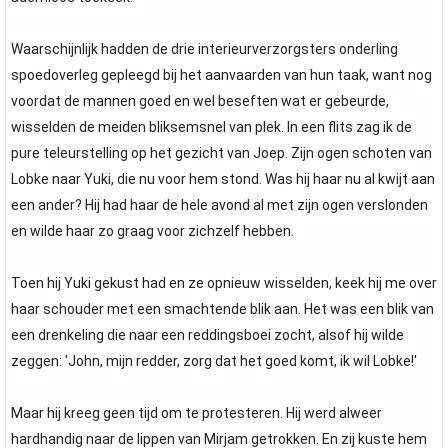
Waarschijnlijk hadden de drie interieurverzorgsters onderling
spoedoverleg gepleegd bij het aanvaarden van hun taak, want nog
voordat de mannen goed en wel beseften wat er gebeurde,
wisselden de meiden bliksemsnel van plek. In een flits zag ik de
pure teleurstelling op het gezicht van Joep. Zijn ogen schoten van
Lobke naar Yuki, die nu voor hem stond. Was hij haar nu al kwijt aan
een ander? Hij had haar de hele avond al met zijn ogen verslonden
en wilde haar zo graag voor zichzelf hebben.
Toen hij Yuki gekust had en ze opnieuw wisselden, keek hij me over
haar schouder met een smachtende blik aan. Het was een blik van
een drenkeling die naar een reddingsboei zocht, alsof hij wilde
zeggen: 'John, mijn redder, zorg dat het goed komt, ik wil Lobke!'
Maar hij kreeg geen tijd om te protesteren. Hij werd alweer
hardhandig naar de lippen van Mirjam getrokken. En zij kuste hem