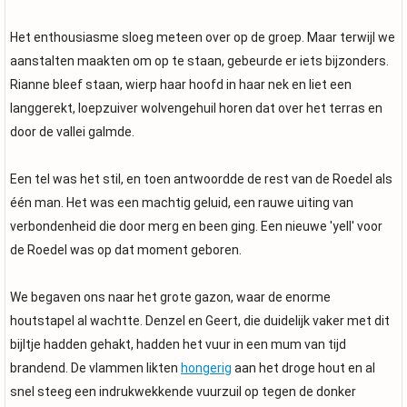
Het enthousiasme sloeg meteen over op de groep. Maar terwijl we
aanstalten maakten om op te staan, gebeurde er iets bijzonders.
Rianne bleef staan, wierp haar hoofd in haar nek en liet een
langgerekt, loepzuiver wolvengehuil horen dat over het terras en
door de vallei galmde.
Een tel was het stil, en toen antwoordde de rest van de Roedel als
één man. Het was een machtig geluid, een rauwe uiting van
verbondenheid die door merg en been ging. Een nieuwe 'yell' voor
de Roedel was op dat moment geboren.
We begaven ons naar het grote gazon, waar de enorme
houtstapel al wachtte. Denzel en Geert, die duidelijk vaker met dit
bijltje hadden gehakt, hadden het vuur in een mum van tijd
brandend. De vlammen likten
hongerig
aan het droge hout en al
snel steeg een indrukwekkende vuurzuil op tegen de donker