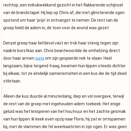
rechtop, een indrukwekkend gezicht in het flakkerende schijnsel
van de brandstapel. Hij liep op Chris af, die met glinsterende ogen
opstond om haar 'prijs' in ontvangst te nemen. De rest van de
groep hield de adem in; de toon voor de avond was gezet.
Denzel greep haar liefdevol vast en trok haar stevig tegen zijn
naakte borstkas aan. Chris beantwoordde de omhelzing direct
door haar armen
vurig
om zijn gespierde nek te slaan. Heel
langzaam, bijna tergend traag, kwamen hun lippen steeds dichter
bij elkaar, tot ze eindelijk samensmolten in een kus die de tijd deed
stilstaan.
Alleen die kus duurde al minutenlang, diep en vol overgave, terwijl
de rest van de groep met ingehouden adem toekeek. Het enige
geluid was het knisperen van het houtvuur en het zachte gesmak
van hun lippen. Ik keek even opzij naar Floris; hij zat er ontspannen
bij, met de vlammen die fel weerkaatsten in zijn ogen. Er was geen