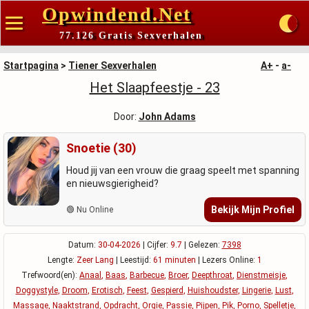
Opwindend.Net
77.126 Gratis Sexverhalen
Startpagina
>
Tiener Sexverhalen
A+
-
a-
Het Slaapfeestje - 23
Door:
John Adams
Snoetie (30)
Houd jij van een vrouw die graag speelt met spanning
en nieuwsgierigheid?
Bekijk Mijn Profiel
🟢 Nu Online
Datum:
30-04-2026
| Cijfer:
9.7
| Gelezen:
7398
Lengte:
Zeer Lang
| Leestijd:
61 minuten
| Lezers Online:
1
Trefwoord(en):
Anaal
,
Baas
,
Barbecue
,
Broer
,
Deepthroat
,
Dienstmeisje
,
Doggystyle
,
Droom
,
Erotisch
,
Feest
,
Gespierd
,
Huishoudster
,
Lingerie
,
Lust
,
Massage
,
Naaktstrand
,
Opdracht
,
Orgie
,
Passie
,
Pijpen
,
Pik
,
Porno
,
Spelletje
,