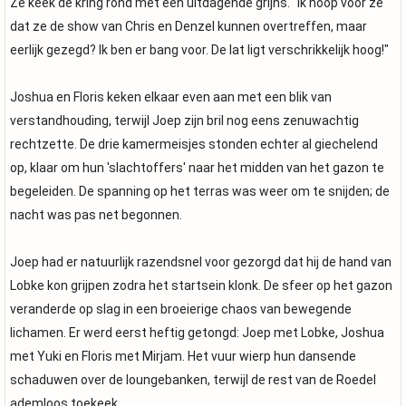
Ze keek de kring rond met een uitdagende grijns. "Ik hoop voor ze
dat ze de show van Chris en Denzel kunnen overtreffen, maar
eerlijk gezegd? Ik ben er bang voor. De lat ligt verschrikkelijk hoog!"
Joshua en Floris keken elkaar even aan met een blik van
verstandhouding, terwijl Joep zijn bril nog eens zenuwachtig
rechtzette. De drie kamermeisjes stonden echter al giechelend
op, klaar om hun 'slachtoffers' naar het midden van het gazon te
begeleiden. De spanning op het terras was weer om te snijden; de
nacht was pas net begonnen.
Joep had er natuurlijk razendsnel voor gezorgd dat hij de hand van
Lobke kon grijpen zodra het startsein klonk. De sfeer op het gazon
veranderde op slag in een broeierige chaos van bewegende
lichamen. Er werd eerst heftig getongd: Joep met Lobke, Joshua
met Yuki en Floris met Mirjam. Het vuur wierp hun dansende
schaduwen over de loungebanken, terwijl de rest van de Roedel
ademloos toekeek.