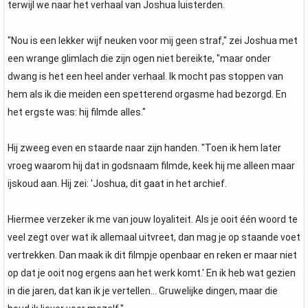
terwijl we naar het verhaal van Joshua luisterden.
"Nou is een lekker wijf neuken voor mij geen straf," zei Joshua met
een wrange glimlach die zijn ogen niet bereikte, "maar onder
dwang is het een heel ander verhaal. Ik mocht pas stoppen van
hem als ik die meiden een spetterend orgasme had bezorgd. En
het ergste was: hij filmde alles."
Hij zweeg even en staarde naar zijn handen. "Toen ik hem later
vroeg waarom hij dat in godsnaam filmde, keek hij me alleen maar
ijskoud aan. Hij zei: 'Joshua, dit gaat in het archief.
Hiermee verzeker ik me van jouw loyaliteit. Als je ooit één woord te
veel zegt over wat ik allemaal uitvreet, dan mag je op staande voet
vertrekken. Dan maak ik dit filmpje openbaar en reken er maar niet
op dat je ooit nog ergens aan het werk komt.' En ik heb wat gezien
in die jaren, dat kan ik je vertellen... Gruwelijke dingen, maar die