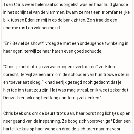
Toen Chris weer helemaal schoongelikt was en haar huid glansde
in het schijnsel van de vlammen, kwam ze met een triomfantelijke
blik tussen Eden en mij in op de bank zitten. Ze straalde een
enorme rust en voldoening uit.
"En? Beviel de show?" vroeg ze met een ondeugende twinkeling in
haar ogen, terwijl ze haar haren even goed schudde.
"Chris, je hebt al mijn verwachtingen overtroffen," zei Eden
oprecht, terwijl ze een arm om de schouder van hun trouwe steun
en toeverlaat sloeg. "Ik had eerlijk gezegd nooit gedacht dat je
hiertoe in staat zou zijn. Het was magistraal, en ik weet zeker dat
Denzel hier ook nog heel lang aan terug zal denken."
Chris keek ons om de beurt trots aan, haar borst nog lichtjes op en
neer gaand van de inspanning. Ze boog zich voorover, gaf Eden een
hartelijke kus op haar wang en draaide zich toen naar mij voor