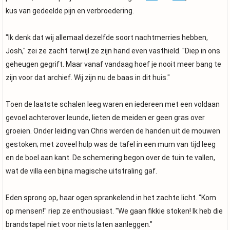
kus van gedeelde pijn en verbroedering.
"Ik denk dat wij allemaal dezelfde soort nachtmerries hebben,
Josh," zei ze zacht terwijl ze zijn hand even vasthield. "Diep in ons
geheugen gegrift. Maar vanaf vandaag hoef je nooit meer bang te
zijn voor dat archief. Wij zijn nu de baas in dit huis."
Toen de laatste schalen leeg waren en iedereen met een voldaan
gevoel achterover leunde, lieten de meiden er geen gras over
groeien. Onder leiding van Chris werden de handen uit de mouwen
gestoken; met zoveel hulp was de tafel in een mum van tijd leeg
en de boel aan kant. De schemering begon over de tuin te vallen,
wat de villa een bijna magische uitstraling gaf.
Eden sprong op, haar ogen sprankelend in het zachte licht. "Kom
op mensen!" riep ze enthousiast. "We gaan fikkie stoken! Ik heb die
brandstapel niet voor niets laten aanleggen."