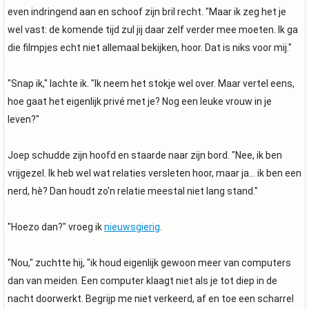
even indringend aan en schoof zijn bril recht. "Maar ik zeg het je
wel vast: de komende tijd zul jij daar zelf verder mee moeten. Ik ga
die filmpjes echt niet allemaal bekijken, hoor. Dat is niks voor mij."
"Snap ik," lachte ik. "Ik neem het stokje wel over. Maar vertel eens,
hoe gaat het eigenlijk privé met je? Nog een leuke vrouw in je
leven?"
Joep schudde zijn hoofd en staarde naar zijn bord. "Nee, ik ben
vrijgezel. Ik heb wel wat relaties versleten hoor, maar ja... ik ben een
nerd, hè? Dan houdt zo'n relatie meestal niet lang stand."
"Hoezo dan?" vroeg ik
nieuwsgierig
.
"Nou," zuchtte hij, "ik houd eigenlijk gewoon meer van computers
dan van meiden. Een computer klaagt niet als je tot diep in de
nacht doorwerkt. Begrijp me niet verkeerd, af en toe een scharrel