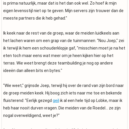
is prima natuurlijk, maar dat is het dan ook wel. Zo hoef ik mijn
eigen levensstijl niet op te geven. Mijn servers zijn trouwer dan de
meeste partners die ik heb gehad."
Ik keek naar de rest van de groep, waar de meiden luidkeels aan
het lachen waren om een grap van de tuinmannen. "Nou Joep," zei
ik terwijl ik hem een schouderklopje gaf, "misschien moet je na het
eten toch maar eens wat meer om je heen kijken hier op het
terras. Wie weet brengt deze teambuilding je nog op andere
ideeën dan alleen bits en bytes."
"Wie weet," grijnsde Joep, terwijl hij over de rand van zijn bord naar
de groep meiden keek. Hij boog zich iets naar me toe en bekende
fluisterend: "Eerlijk gezegd
geil
ik al een hele tijd op Lobke, maar ik
heb haar nooit durven vragen. Die meiden van de Roedel... ze zijn
nogal overweldigend, weet je?"