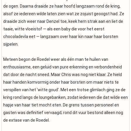
de ogen. Daarna draaide ze haar hoofd langzaam rond de kring,
alsof ze iedereen wilde laten zien wat ze zojuist geoogst had. Ze
draaide zich weer naar Denzel toe, keek hem strak aan en liet de
taaie, witte vloeistof — als een baby die voor het eerst
chocoladevla eet — langzaam over haar kin naar haar borsten
sijpelen.
Meteen begon de Roedel weer als één man te huilen van
enthousiasme, een geluid van pure erkenning en verbondenheid
dat door de nacht sneed. Maar Chris was nog niet klaar. Ze hield
haar handen komvormig onder haar borsten om maar niets te
verspillen van het 'witte goud'. Met een trotse glimlach ging ze de
kring rond langs de loungebanken, zodat iedereen die dat wilde een
hapje van haar tiet mocht eten. De grens tussen personeel en
gasten was definitief vervaagd; rond dit vuur bestond alleen nog
de extase van de Roedel.