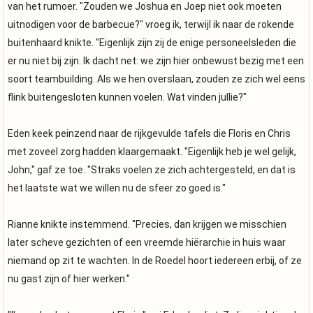
van het rumoer. "Zouden we Joshua en Joep niet ook moeten
uitnodigen voor de barbecue?" vroeg ik, terwijl ik naar de rokende
buitenhaard knikte. "Eigenlijk zijn zij de enige personeelsleden die
er nu niet bij zijn. Ik dacht net: we zijn hier onbewust bezig met een
soort teambuilding. Als we hen overslaan, zouden ze zich wel eens
flink buitengesloten kunnen voelen. Wat vinden jullie?"
Eden keek peinzend naar de rijkgevulde tafels die Floris en Chris
met zoveel zorg hadden klaargemaakt. "Eigenlijk heb je wel gelijk,
John," gaf ze toe. "Straks voelen ze zich achtergesteld, en dat is
het laatste wat we willen nu de sfeer zo goed is."
Rianne knikte instemmend. "Precies, dan krijgen we misschien
later scheve gezichten of een vreemde hiërarchie in huis waar
niemand op zit te wachten. In de Roedel hoort iedereen erbij, of ze
nu gast zijn of hier werken."