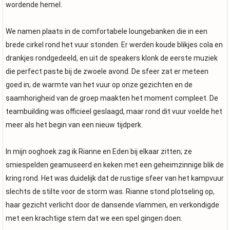
wordende hemel.
We namen plaats in de comfortabele loungebanken die in een
brede cirkel rond het vuur stonden. Er werden koude blikjes cola en
drankjes rondgedeeld, en uit de speakers klonk de eerste muziek
die perfect paste bij de zwoele avond. De sfeer zat er meteen
goed in; de warmte van het vuur op onze gezichten en de
saamhorigheid van de groep maakten het moment compleet. De
teambuilding was officieel geslaagd, maar rond dit vuur voelde het
meer als het begin van een nieuw tijdperk.
In mijn ooghoek zag ik Rianne en Eden bij elkaar zitten; ze
smiespelden geamuseerd en keken met een geheimzinnige blik de
kring rond. Het was duidelijk dat de rustige sfeer van het kampvuur
slechts de stilte voor de storm was. Rianne stond plotseling op,
haar gezicht verlicht door de dansende vlammen, en verkondigde
met een krachtige stem dat we een spel gingen doen.