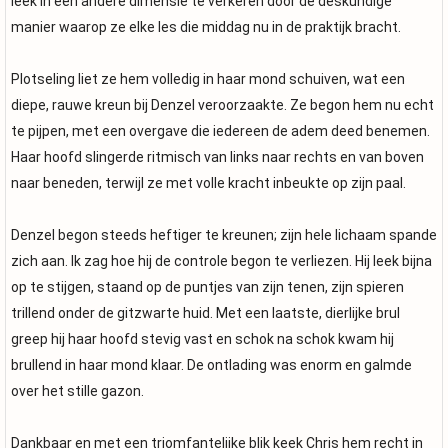
leek in een andere dimensie te verkeren door de deskundige
manier waarop ze elke les die middag nu in de praktijk bracht.
Plotseling liet ze hem volledig in haar mond schuiven, wat een
diepe, rauwe kreun bij Denzel veroorzaakte. Ze begon hem nu echt
te pijpen, met een overgave die iedereen de adem deed benemen.
Haar hoofd slingerde ritmisch van links naar rechts en van boven
naar beneden, terwijl ze met volle kracht inbeukte op zijn paal.
Denzel begon steeds heftiger te kreunen; zijn hele lichaam spande
zich aan. Ik zag hoe hij de controle begon te verliezen. Hij leek bijna
op te stijgen, staand op de puntjes van zijn tenen, zijn spieren
trillend onder de gitzwarte huid. Met een laatste, dierlijke brul
greep hij haar hoofd stevig vast en schok na schok kwam hij
brullend in haar mond klaar. De ontlading was enorm en galmde
over het stille gazon.
Dankbaar en met een triomfantelijke blik keek Chris hem recht in