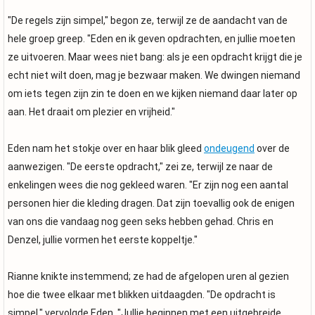
"De regels zijn simpel," begon ze, terwijl ze de aandacht van de
hele groep greep. "Eden en ik geven opdrachten, en jullie moeten
ze uitvoeren. Maar wees niet bang: als je een opdracht krijgt die je
echt niet wilt doen, mag je bezwaar maken. We dwingen niemand
om iets tegen zijn zin te doen en we kijken niemand daar later op
aan. Het draait om plezier en vrijheid."
Eden nam het stokje over en haar blik gleed
ondeugend
over de
aanwezigen. "De eerste opdracht," zei ze, terwijl ze naar de
enkelingen wees die nog gekleed waren. "Er zijn nog een aantal
personen hier die kleding dragen. Dat zijn toevallig ook de enigen
van ons die vandaag nog geen seks hebben gehad. Chris en
Denzel, jullie vormen het eerste koppeltje."
Rianne knikte instemmend; ze had de afgelopen uren al gezien
hoe die twee elkaar met blikken uitdaagden. "De opdracht is
simpel," vervolgde Eden. "Jullie beginnen met een uitgebreide