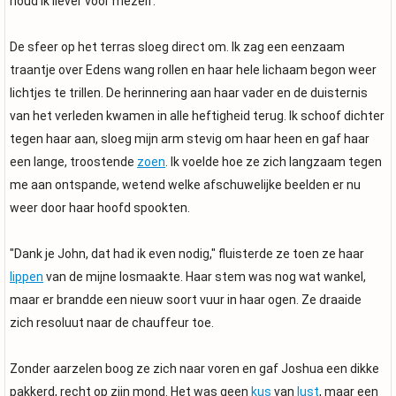
houd ik liever voor mezelf."
De sfeer op het terras sloeg direct om. Ik zag een eenzaam
traantje over Edens wang rollen en haar hele lichaam begon weer
lichtjes te trillen. De herinnering aan haar vader en de duisternis
van het verleden kwamen in alle heftigheid terug. Ik schoof dichter
tegen haar aan, sloeg mijn arm stevig om haar heen en gaf haar
een lange, troostende
zoen
. Ik voelde hoe ze zich langzaam tegen
me aan ontspande, wetend welke afschuwelijke beelden er nu
weer door haar hoofd spookten.
"Dank je John, dat had ik even nodig," fluisterde ze toen ze haar
lippen
van de mijne losmaakte. Haar stem was nog wat wankel,
maar er brandde een nieuw soort vuur in haar ogen. Ze draaide
zich resoluut naar de chauffeur toe.
Zonder aarzelen boog ze zich naar voren en gaf Joshua een dikke
pakkerd, recht op zijn mond. Het was geen
kus
van
lust
, maar een