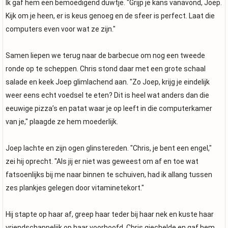
Ik gaf hem een bemoedigend duwtje. "Grijp je kans vanavond, Joep.
Kijk om je heen, er is keus genoeg en de sfeer is perfect. Laat die
computers even voor wat ze zijn."
Samen liepen we terug naar de barbecue om nog een tweede
ronde op te scheppen. Chris stond daar met een grote schaal
salade en keek Joep glimlachend aan. "Zo Joep, krijg je eindelijk
weer eens echt voedsel te eten? Dit is heel wat anders dan die
eeuwige pizza’s en patat waar je op leeft in die computerkamer
van je," plaagde ze hem moederlijk.
Joep lachte en zijn ogen glinstereden. "Chris, je bent een engel,"
zei hij oprecht. "Als jij er niet was geweest om af en toe wat
fatsoenlijks bij me naar binnen te schuiven, had ik allang tussen
zes plankjes gelegen door vitaminetekort."
Hij stapte op haar af, greep haar teder bij haar nek en kuste haar
vriendschappelijk op haar voorhoofd. Chris giechelde en gaf hem