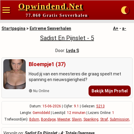
Opwindend.Net
77.060 Gratis Sexverhalen
Startpagina
>
Extreme Sexverhalen
A+
-
a-
Sadist En Pijnslet - 5
Door:
Lyda S
Bloempje1 (37)
Houd jij van een meesteres die graag speelt met
spanning en nieuwsgierigheid?
Bekijk Mijn Profiel
🟢 Nu Online
Datum:
15-06-2026
| Cijfer:
9.1
| Gelezen:
5213
Lengte:
Gemiddeld
| Leestijd:
12 minuten
| Lezers Online:
1
Trefwoord(en):
Bdsm
,
Bondage
,
Meester
,
Slavin
,
Spanking
,
Straf
,
Submission
,
Vervolg op:
Sadist En Pijnslet - 4: Totale Overgave