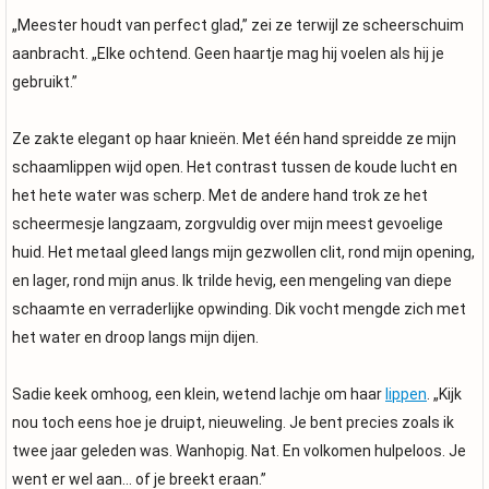
„Meester houdt van perfect glad,” zei ze terwijl ze scheerschuim
aanbracht. „Elke ochtend. Geen haartje mag hij voelen als hij je
gebruikt.”
Ze zakte elegant op haar knieën. Met één hand spreidde ze mijn
schaamlippen wijd open. Het contrast tussen de koude lucht en
het hete water was scherp. Met de andere hand trok ze het
scheermesje langzaam, zorgvuldig over mijn meest gevoelige
huid. Het metaal gleed langs mijn gezwollen clit, rond mijn opening,
en lager, rond mijn anus. Ik trilde hevig, een mengeling van diepe
schaamte en verraderlijke opwinding. Dik vocht mengde zich met
het water en droop langs mijn dijen.
Sadie keek omhoog, een klein, wetend lachje om haar
lippen
. „Kijk
nou toch eens hoe je druipt, nieuweling. Je bent precies zoals ik
twee jaar geleden was. Wanhopig. Nat. En volkomen hulpeloos. Je
went er wel aan… of je breekt eraan.”