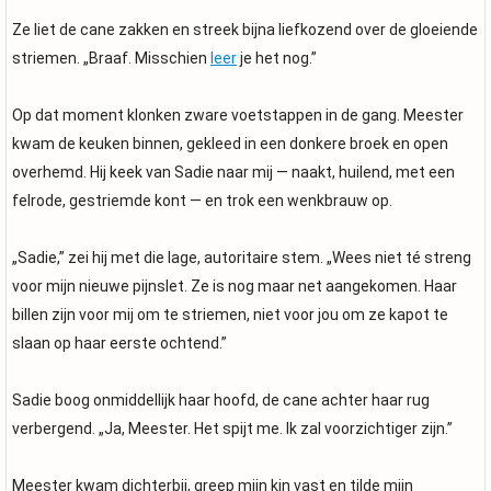
Ze liet de cane zakken en streek bijna liefkozend over de gloeiende
striemen. „Braaf. Misschien
leer
je het nog.”
Op dat moment klonken zware voetstappen in de gang. Meester
kwam de keuken binnen, gekleed in een donkere broek en open
overhemd. Hij keek van Sadie naar mij — naakt, huilend, met een
felrode, gestriemde kont — en trok een wenkbrauw op.
„Sadie,” zei hij met die lage, autoritaire stem. „Wees niet té streng
voor mijn nieuwe pijnslet. Ze is nog maar net aangekomen. Haar
billen zijn voor mij om te striemen, niet voor jou om ze kapot te
slaan op haar eerste ochtend.”
Sadie boog onmiddellijk haar hoofd, de cane achter haar rug
verbergend. „Ja, Meester. Het spijt me. Ik zal voorzichtiger zijn.”
Meester kwam dichterbij, greep mijn kin vast en tilde mijn