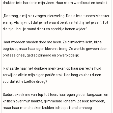
drukten iets harder in mijn vlees. Haar stem werd koud en beslist.
„Dat mag je mij niet vragen, nieuweling. Dat is iets tussen Meester
en mij. Als hij vindt dat je het waard bent, vertelt hij het je zelf. Tot
die tijd… hou je mond dicht en spreid je benen wijder.”
Haar woorden sneden door me heen. Ze glimlachte licht, bijna
begripvol, maar haar ogen bleven streng. Ze werkte gewoon door,
professioneel, gedisciplineerd en onverbiddelijk.
Ik staarde naar het donkere merkteken op haar perfecte huid
terwijl de olie in mijn eigen poriën trok. Hoe lang zou het duren
voordat ik hetzelfde droeg?
Sadie bekeek me van top tot teen, haar ogen gleden langzaam en
kritisch over mijn naakte, glimmende lichaam. Ze leek tevreden,
maar haar mondhoeken krulden licht spottend omhoog.