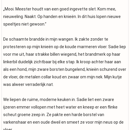
„Mooi. Meester houdt van een goed ingevette slet. Kom mee,
nieuweling. Naakt. Op handen en knieën. In dit huis lopen nieuwe
speeltjes niet gewoon.”
De schaamte brandde in mijn wangen. Ik zakte zonder te
protesteren op mijn knieën op de koude marmeren vloer. Sadie liep
voor me uit, haar strakke billen wiegend, het brandmerk op haar
linkerbil duidelijk zichtbaar bij elke stap. Ik kroop achter haar aan
als een hond, mijn zware borsten bungelend, knieën schurend over
de vloer, de metalen collar koud en zwaar om mijn nek. Mijn kutje
was alweer verraderlijk nat.
We liepen de ruime, moderne keuken in. Sadie liet een zware
ijzeren emmer vollopen met heet water en kneep er een flinke
scheut groene zeep in. Ze pakte een harde borstel van
varkenshaar en een oude dweil en smeet ze voor mijn neus op de
vloer.