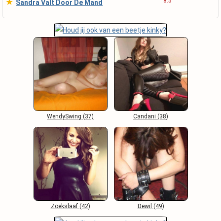
★
8.5
Sandra Valt Door De Mand
WendySwing (37)
Candani (38)
Zoekslaaf (42)
Dewil (49)