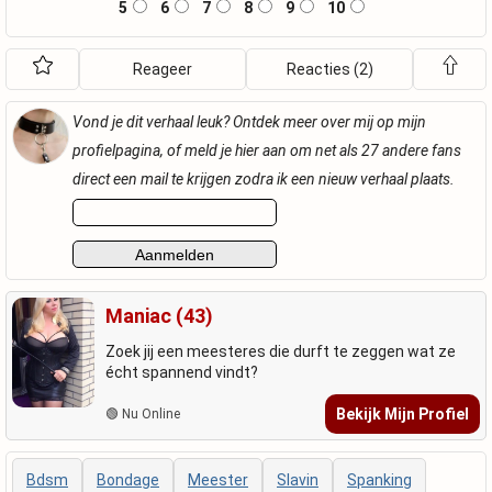
5
6
7
8
9
10
Reageer
Reacties (2)
Vond je dit verhaal leuk? Ontdek meer over mij op mijn
profielpagina, of meld je hier aan om net als 27 andere fans
direct een mail te krijgen zodra ik een nieuw verhaal plaats.
Maniac (43)
Zoek jij een meesteres die durft te zeggen wat ze
écht spannend vindt?
Bekijk Mijn Profiel
🟢 Nu Online
Bdsm
Bondage
Meester
Slavin
Spanking