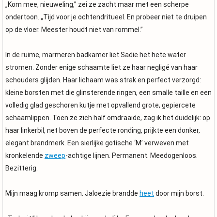
„Kom mee, nieuweling,” zei ze zacht maar met een scherpe
ondertoon. „Tijd voor je ochtendritueel. En probeer niet te druipen
op de vloer. Meester houdt niet van rommel.”
In de ruime, marmeren badkamer liet Sadie het hete water
stromen. Zonder enige schaamte liet ze haar negligé van haar
schouders glijden. Haar lichaam was strak en perfect verzorgd:
kleine borsten met die glinsterende ringen, een smalle taille en een
volledig glad geschoren kutje met opvallend grote, gepiercete
schaamlippen. Toen ze zich half omdraaide, zag ik het duidelijk: op
haar linkerbil, net boven de perfecte ronding, prijkte een donker,
elegant brandmerk. Een sierlijke gotische ‘M’ verweven met
kronkelende
zweep
-achtige lijnen. Permanent. Meedogenloos.
Bezitterig.
Mijn maag kromp samen. Jaloezie brandde
heet
door mijn borst.