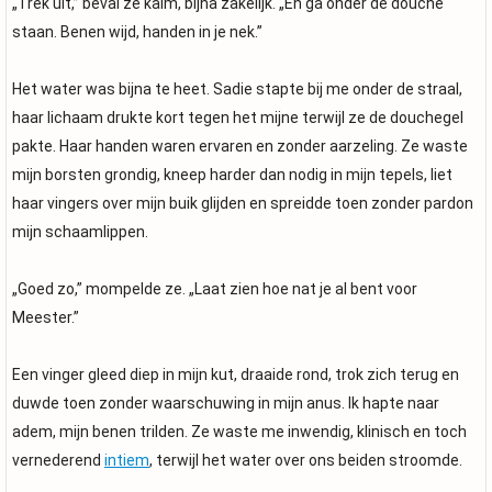
„Trek uit,” beval ze kalm, bijna zakelijk. „En ga onder de douche
staan. Benen wijd, handen in je nek.”
Het water was bijna te heet. Sadie stapte bij me onder de straal,
haar lichaam drukte kort tegen het mijne terwijl ze de douchegel
pakte. Haar handen waren ervaren en zonder aarzeling. Ze waste
mijn borsten grondig, kneep harder dan nodig in mijn tepels, liet
haar vingers over mijn buik glijden en spreidde toen zonder pardon
mijn schaamlippen.
„Goed zo,” mompelde ze. „Laat zien hoe nat je al bent voor
Meester.”
Een vinger gleed diep in mijn kut, draaide rond, trok zich terug en
duwde toen zonder waarschuwing in mijn anus. Ik hapte naar
adem, mijn benen trilden. Ze waste me inwendig, klinisch en toch
vernederend
intiem
, terwijl het water over ons beiden stroomde.