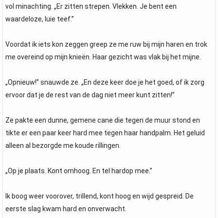
vol minachting. „Er zitten strepen. Vlekken. Je bent een
waardeloze, luie teef.”
Voordat ik iets kon zeggen greep ze me ruw bij mijn haren en trok
me overeind op mijn knieën. Haar gezicht was vlak bij het mijne.
„Opnieuw!” snauwde ze. „En deze keer doe je het goed, of ik zorg
ervoor dat je de rest van de dag niet meer kunt zitten!”
Ze pakte een dunne, gemene cane die tegen de muur stond en
tikte er een paar keer hard mee tegen haar handpalm. Het geluid
alleen al bezorgde me koude rillingen.
„Op je plaats. Kont omhoog. En tel hardop mee.”
Ik boog weer voorover, trillend, kont hoog en wijd gespreid. De
eerste slag kwam hard en onverwacht.