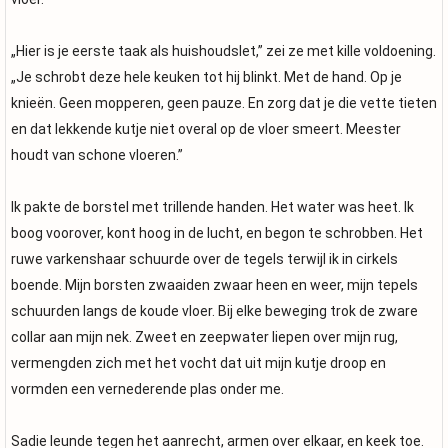
„Hier is je eerste taak als huishoudslet,” zei ze met kille voldoening.
„Je schrobt deze hele keuken tot hij blinkt. Met de hand. Op je
knieën. Geen mopperen, geen pauze. En zorg dat je die vette tieten
en dat lekkende kutje niet overal op de vloer smeert. Meester
houdt van schone vloeren.”
Ik pakte de borstel met trillende handen. Het water was heet. Ik
boog voorover, kont hoog in de lucht, en begon te schrobben. Het
ruwe varkenshaar schuurde over de tegels terwijl ik in cirkels
boende. Mijn borsten zwaaiden zwaar heen en weer, mijn tepels
schuurden langs de koude vloer. Bij elke beweging trok de zware
collar aan mijn nek. Zweet en zeepwater liepen over mijn rug,
vermengden zich met het vocht dat uit mijn kutje droop en
vormden een vernederende plas onder me.
Sadie leunde tegen het aanrecht, armen over elkaar, en keek toe.