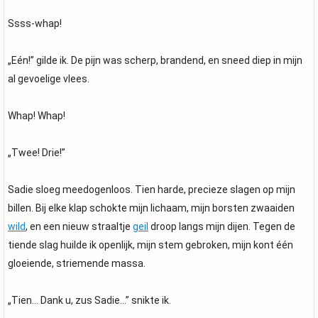
Ssss-whap!
„Eén!” gilde ik. De pijn was scherp, brandend, en sneed diep in mijn
al gevoelige vlees.
Whap! Whap!
„Twee! Drie!”
Sadie sloeg meedogenloos. Tien harde, precieze slagen op mijn
billen. Bij elke klap schokte mijn lichaam, mijn borsten zwaaiden
wild
, en een nieuw straaltje
geil
droop langs mijn dijen. Tegen de
tiende slag huilde ik openlijk, mijn stem gebroken, mijn kont één
gloeiende, striemende massa.
„Tien… Dank u, zus Sadie…” snikte ik.