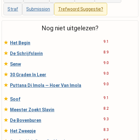
Straf
Submission
Trefwoord Suggestie?
Nog niet uitgelezen?
★
9.1
Het Begin
★
8.9
De Schrijfslavin
★
9.0
Senw
★
9.0
30 Graden In Leer
★
9.0
Puttana Di Imola — Hoer Van Imola
★
9.1
Soof
★
8.2
Meester Zoekt Slavin
★
9.3
De Bovenburen
★
8.3
Het Zweepje