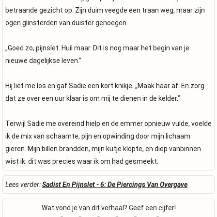
betraande gezicht op. Zijn duim veegde een traan weg, maar zijn
ogen glinsterden van duister genoegen.
„Goed zo, pijnslet. Huil maar. Dit is nog maar het begin van je
nieuwe dagelijkse leven.”
Hij liet me los en gaf Sadie een kort knikje. „Maak haar af. En zorg
dat ze over een uur klaar is om mij te dienen in de kelder.”
Terwijl Sadie me overeind hielp en de emmer opnieuw vulde, voelde
ik de mix van schaamte, pijn en opwinding door mijn lichaam
gieren. Mijn billen brandden, mijn kutje klopte, en diep vanbinnen
wist ik: dit was precies waar ik om had gesmeekt.
Lees verder:
Sadist En Pijnslet - 6: De Piercings Van Overgave
Wat vond je van dit verhaal? Geef een cijfer!