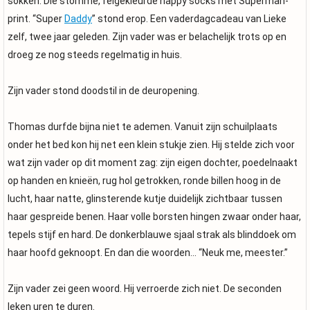
sokken. Die stomme, felgekleurde happy socks met Superman-
print. “Super
Daddy
” stond erop. Een vaderdagcadeau van Lieke
zelf, twee jaar geleden. Zijn vader was er belachelijk trots op en
droeg ze nog steeds regelmatig in huis.
Zijn vader stond doodstil in de deuropening.
Thomas durfde bijna niet te ademen. Vanuit zijn schuilplaats
onder het bed kon hij net een klein stukje zien. Hij stelde zich voor
wat zijn vader op dit moment zag: zijn eigen dochter, poedelnaakt
op handen en knieën, rug hol getrokken, ronde billen hoog in de
lucht, haar natte, glinsterende kutje duidelijk zichtbaar tussen
haar gespreide benen. Haar volle borsten hingen zwaar onder haar,
tepels stijf en hard. De donkerblauwe sjaal strak als blinddoek om
haar hoofd geknoopt. En dan die woorden… “Neuk me, meester.”
Zijn vader zei geen woord. Hij verroerde zich niet. De seconden
leken uren te duren.