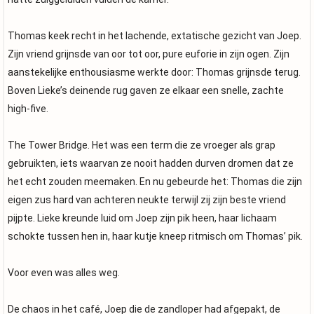
Thomas keek recht in het lachende, extatische gezicht van Joep.
Zijn vriend grijnsde van oor tot oor, pure euforie in zijn ogen. Zijn
aanstekelijke enthousiasme werkte door: Thomas grijnsde terug.
Boven Lieke’s deinende rug gaven ze elkaar een snelle, zachte
high-five.
The Tower Bridge. Het was een term die ze vroeger als grap
gebruikten, iets waarvan ze nooit hadden durven dromen dat ze
het echt zouden meemaken. En nu gebeurde het: Thomas die zijn
eigen zus hard van achteren neukte terwijl zij zijn beste vriend
pijpte. Lieke kreunde luid om Joep zijn pik heen, haar lichaam
schokte tussen hen in, haar kutje kneep ritmisch om Thomas’ pik.
Voor even was alles weg.
De chaos in het café, Joep die de zandloper had afgepakt, de