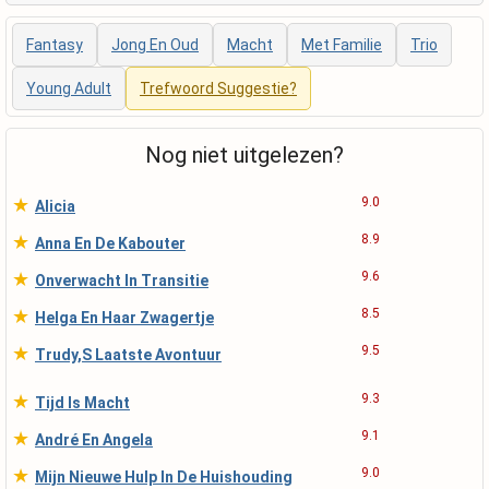
Fantasy
Jong En Oud
Macht
Met Familie
Trio
Young Adult
Trefwoord Suggestie?
Nog niet uitgelezen?
★
9.0
Alicia
★
8.9
Anna En De Kabouter
★
9.6
Onverwacht In Transitie
★
8.5
Helga En Haar Zwagertje
★
9.5
Trudy,S Laatste Avontuur
★
9.3
Tijd Is Macht
★
9.1
André En Angela
★
9.0
Mijn Nieuwe Hulp In De Huishouding