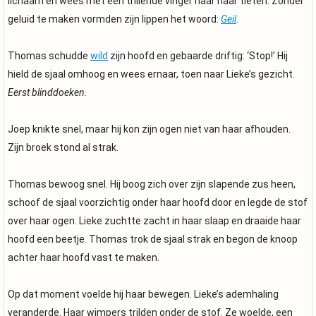
lichaam en wees met een trillende vinger naar haar tieten. Zonder
geluid te maken vormden zijn lippen het woord:
Geil
.
Thomas schudde
wild
zijn hoofd en gebaarde driftig: ‘Stop!’ Hij
hield de sjaal omhoog en wees ernaar, toen naar Lieke’s gezicht.
Eerst blinddoeken.
Joep knikte snel, maar hij kon zijn ogen niet van haar afhouden.
Zijn broek stond al strak.
Thomas bewoog snel. Hij boog zich over zijn slapende zus heen,
schoof de sjaal voorzichtig onder haar hoofd door en legde de stof
over haar ogen. Lieke zuchtte zacht in haar slaap en draaide haar
hoofd een beetje. Thomas trok de sjaal strak en begon de knoop
achter haar hoofd vast te maken.
Op dat moment voelde hij haar bewegen. Lieke’s ademhaling
veranderde. Haar wimpers trilden onder de stof. Ze woelde, een