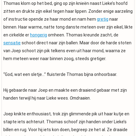
Thomas klom op het bed, ging op zijn knieën naast Lieke’s hoofd
zitten en drukte zijn eikel tegen haar lippen. Zonder enige aarzeling
of instructie opende ze haar mond en nam hem
gretig
naar
binnen. Haar warme, natte tong danste meteen over zijn eikel, likte
en cirkelde er
hongerig
omheen. Thomas kreunde zacht, de
sensatie
schoot direct naar zijn ballen. Maar door de harde stoten
van Joep schoot zijn pik telkens even uit haar mond, waarna ze
hem meteen weer naar binnen zoog, steeds gretiger.
“God, wat een sletje…” fluisterde Thomas bijna onhoorbaar.
Hij gebaarde naar Joep en maakte een draaiend gebaar met zijn
handen terwijl hij naar Lieke wees.
Omdraaien.
Joep knikte enthousiast, trok zijn glimmende pik uit haar kutje en
stapte iets achteruit. Thomas schoof zijn handen onder Lieke’s
billen en rug. Voor hij iets kon doen, begreep ze het al. Ze draaide