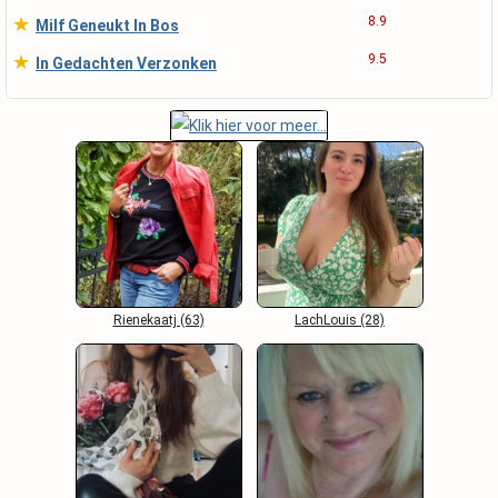
★
8.9
Milf Geneukt In Bos
★
9.5
In Gedachten Verzonken
Rienekaatj (63)
LachLouis (28)