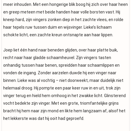
meer inhouden. Met een hongerige blik boog hij zich over haar heen
en greep meteen met beide handen haar volle borsten vast. Hij
kneep hard, zijn vingers zonken diep in het zachte vlees, en rolde
haar tepels ruw tussen duim en wijsvinger. Lieke’s lichaam
schokte licht, een zachte kreun ontsnapte aan haar lippen.
Joep liet één hand naar beneden glijden, over haar platte buik,
recht naar haar gladde schaamheuvel. Zijn vingers tasten
onhandig tussen haar benen, spreidden haar schaamlippen en
vonden de ingang. Zonder aarzelen duwde hij een vinger naar
binnen. Lieke was al vochtig – niet doorweekt, maar duidelijk niet
helemaal droog. Hij pompte een paar keer ruw in en uit, trok zijn
vinger terug en hield hem omhoog in het zwakke licht. Glinsterend
vocht bedekte zijn vinger. Met een grote, triomfantelijke grijns
bracht hij hem naar zijn mond en likte hem langzaam af, alsof het
het lekkerste was dat hij ooit had geproefd.