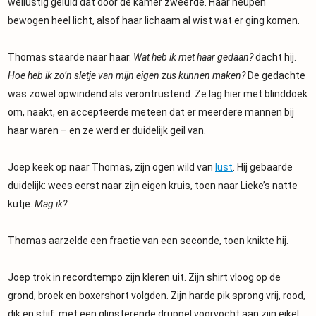
wellustig geluid dat door de kamer zweefde. Haar heupen
bewogen heel licht, alsof haar lichaam al wist wat er ging komen.
Thomas staarde naar haar.
Wat heb ik met haar gedaan?
dacht hij.
Hoe heb ik zo’n sletje van mijn eigen zus kunnen maken?
De gedachte
was zowel opwindend als verontrustend. Ze lag hier met blinddoek
om, naakt, en accepteerde meteen dat er meerdere mannen bij
haar waren – en ze werd er duidelijk geil van.
Joep keek op naar Thomas, zijn ogen wild van
lust
. Hij gebaarde
duidelijk: wees eerst naar zijn eigen kruis, toen naar Lieke’s natte
kutje.
Mag ik?
Thomas aarzelde een fractie van een seconde, toen knikte hij.
Joep trok in recordtempo zijn kleren uit. Zijn shirt vloog op de
grond, broek en boxershort volgden. Zijn harde pik sprong vrij, rood,
dik en stijf, met een glinsterende druppel voorvocht aan zijn eikel.