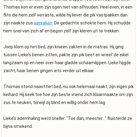
Thomas kon er even zijn ogen niet van afhouden. Heel even, in een
flits die hem zelf verraste, wilde hij liever die pik vastpakken dan
zijn naakte zus
aanraken
. De gedachte schokte hem. Hij schudde
hem snel van zich af en begon zelf zijn kleren uit te trekken.
Joep klom op het bed, zijn knieën zakten in de matras. Hij ging
tussen Lieke’s benen zitten, pakte zijn pik beet en wreef de eikel
langzaam op en neer over haar gladde schaamlippen. Lieke hijgde
zacht, haar benen gingen iets verder uit elkaar.
Thomas stond naast het bed, nu ook helemaal naakt, zijn eigen pik
keihard. Hij keek toe hoe zijn beste vriend zich klaarmaakte om zijn
zus te neuken, terwijl zij blind en willig onder hem lag.
Lieke’s ademhaling werd sneller. “Toe dan, meester…” fluisterde ze
bijna smekend.