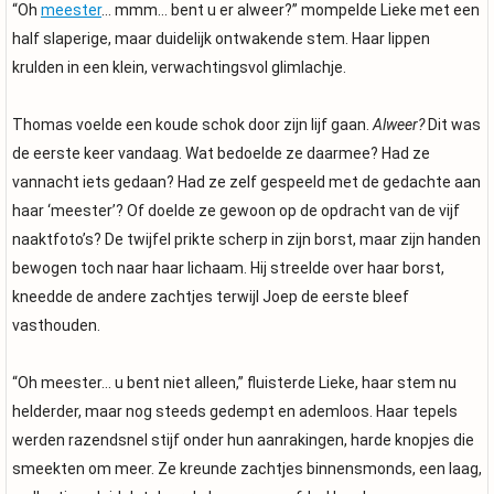
“Oh
meester
… mmm… bent u er alweer?” mompelde Lieke met een
half slaperige, maar duidelijk ontwakende stem. Haar lippen
krulden in een klein, verwachtingsvol glimlachje.
Thomas voelde een koude schok door zijn lijf gaan.
Alweer?
Dit was
de eerste keer vandaag. Wat bedoelde ze daarmee? Had ze
vannacht iets gedaan? Had ze zelf gespeeld met de gedachte aan
haar ‘meester’? Of doelde ze gewoon op de opdracht van de vijf
naaktfoto’s? De twijfel prikte scherp in zijn borst, maar zijn handen
bewogen toch naar haar lichaam. Hij streelde over haar borst,
kneedde de andere zachtjes terwijl Joep de eerste bleef
vasthouden.
“Oh meester… u bent niet alleen,” fluisterde Lieke, haar stem nu
helderder, maar nog steeds gedempt en ademloos. Haar tepels
werden razendsnel stijf onder hun aanrakingen, harde knopjes die
smeekten om meer. Ze kreunde zachtjes binnensmonds, een laag,