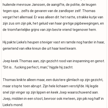
huilende mevrouw Janssen, de aangifte, de politie, de leugen
tegen opa… zelfs de gevaren van de zandloper zelf. Thomas
vergat het allemaal. Er was alleen dit: het natte, strakke kutje van
zijn zus om zijn pik, het geluid van haar gretige pijpbewegingen, en
de triomfantelijke grijns van zijn beste vriend tegenover hem.
Hij pakte Lieke’s heupen steviger vast en ramde nog harder in haar,
genietend van elke kreun die uit haar keel kwam.
Joep keek Thomas aan, zijn gezicht rood van inspanning en genot.
“Dit is… fucking perfect, man,” hijgde hij zacht.
Thomas knikte alleen maar, een duistere glimlach op zijn gezicht,
maar stopte toen abrupt. Zijn hele lichaam verstijfde. Hij legde
snel zijn vinger op zijn lippen en keek Joep waarschuwend aan.
Joep, midden in een stoot, bevroor ook meteen, zijn pik nog half in
Lieke’s mond.