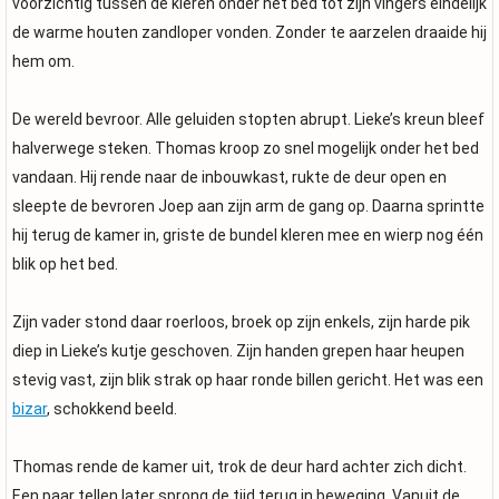
voorzichtig tussen de kleren onder het bed tot zijn vingers eindelijk
de warme houten zandloper vonden. Zonder te aarzelen draaide hij
hem om.
De wereld bevroor. Alle geluiden stopten abrupt. Lieke’s kreun bleef
halverwege steken. Thomas kroop zo snel mogelijk onder het bed
vandaan. Hij rende naar de inbouwkast, rukte de deur open en
sleepte de bevroren Joep aan zijn arm de gang op. Daarna sprintte
hij terug de kamer in, griste de bundel kleren mee en wierp nog één
blik op het bed.
Zijn vader stond daar roerloos, broek op zijn enkels, zijn harde pik
diep in Lieke’s kutje geschoven. Zijn handen grepen haar heupen
stevig vast, zijn blik strak op haar ronde billen gericht. Het was een
bizar
, schokkend beeld.
Thomas rende de kamer uit, trok de deur hard achter zich dicht.
Een paar tellen later sprong de tijd terug in beweging. Vanuit de