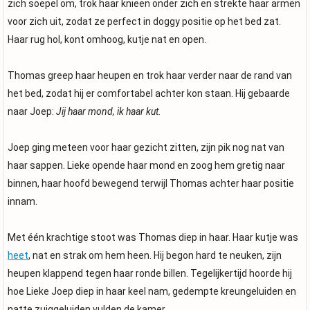
zich soepel om, trok haar knieën onder zich en strekte haar armen
voor zich uit, zodat ze perfect in doggy positie op het bed zat.
Haar rug hol, kont omhoog, kutje nat en open.
Thomas greep haar heupen en trok haar verder naar de rand van
het bed, zodat hij er comfortabel achter kon staan. Hij gebaarde
naar Joep:
Jij haar mond, ik haar kut.
Joep ging meteen voor haar gezicht zitten, zijn pik nog nat van
haar sappen. Lieke opende haar mond en zoog hem gretig naar
binnen, haar hoofd bewegend terwijl Thomas achter haar positie
innam.
Met één krachtige stoot was Thomas diep in haar. Haar kutje was
heet
, nat en strak om hem heen. Hij begon hard te neuken, zijn
heupen klappend tegen haar ronde billen. Tegelijkertijd hoorde hij
hoe Lieke Joep diep in haar keel nam, gedempte kreungeluiden en
natte zuiggeluiden vulden de kamer.