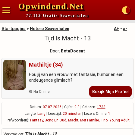
Opwindend.Net
77.112 Gratis Sexverhalen
Startpagina
>
Hetero Sexverhalen
A+
-
a-
Tijd Is Macht - 13
Door:
BetaDocent
Mathiltje (34)
Hou jij van een vrouw met fantasie, humor en een
ondeugende glimlach?
Bekijk Mijn Profiel
🟢 Nu Online
Datum:
07-07-2026
| Cijfer:
9.3
| Gelezen:
1738
Lengte:
Lang
| Leestijd:
20 minuten
| Lezers Online:
1
Trefwoord(en):
Fantasy
,
Jong En Oud
,
Macht
,
Met Familie
,
Trio
,
Young Adult
,
Vervolg op:
Tijd Is Macht - 12