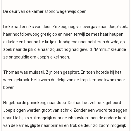
De deur van de kamer stond wagenwijd open.
Lieke had er niks van door. Ze zoog nog vol overgave aan Joep’s pik,
haar hoofd bewoog gretig op en neer, terwijl ze met haar heupen
cirkelde en haar natte kutje uitnodigend naar achteren duwde, op
zoek naar de pik die haar zojuist nog had gevuld. “Mmm…” kreunde
ze ongeduldig om Joep’s eikel heen.
Thomas was muisstil. Zijn oren gespitst. En toen hoorde hij het
weer: gekraak. Het kwam duidelijk van de trap. Iemand kwam naar
boven.
Hij gebaarde paniekerig naar Joep. Die had het zelf ook gehoord.
Joep’s ogen werden groot van schrik. Zonder een woord te zeggen
sprintte hij zo stil mogelijk naar de inbouwkast aan de andere kant
van de kamer, glipte naar binnen en trok de deur zo zacht mogelijk