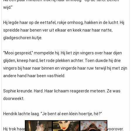
wijd.”
Hij legde haar op de eettafel, rokje omhoog, hakken in de lucht. Hij
spreidde haar benen ver uit elkaar en keek naar haar natte,
gladgeschoren kutje.
“Mooi gespreid,” mompelde hij. Hij liet zijn vingers over haar dijen
glijden, kneep hard, liet rode plekken achter. Toen duwde hij drie
vingers bij haar naar binnen en vingerde haar ruw terwijl hij met zijn
andere hand haar been vasthield.
Sophie kreunde. Hard. Haar lichaam reageerde meteen. Ze was
doorweekt.
Hendrik lachte laag. “Je bent al een klein hoertje, hè?”
Hij trok haar van de tafel, draaide haar om en boog haar voorover.