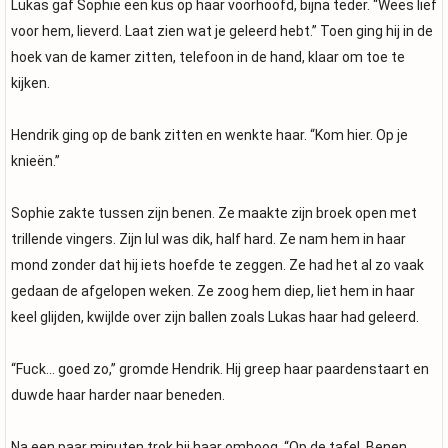
Lukas gaf Sophie een kus op haar voorhoofd, bijna teder. “Wees lief
voor hem, lieverd. Laat zien wat je geleerd hebt.” Toen ging hij in de
hoek van de kamer zitten, telefoon in de hand, klaar om toe te
kijken.
Hendrik ging op de bank zitten en wenkte haar. “Kom hier. Op je
knieën.”
Sophie zakte tussen zijn benen. Ze maakte zijn broek open met
trillende vingers. Zijn lul was dik, half hard. Ze nam hem in haar
mond zonder dat hij iets hoefde te zeggen. Ze had het al zo vaak
gedaan de afgelopen weken. Ze zoog hem diep, liet hem in haar
keel glijden, kwijlde over zijn ballen zoals Lukas haar had geleerd.
“Fuck… goed zo,” gromde Hendrik. Hij greep haar paardenstaart en
duwde haar harder naar beneden.
Na een paar minuten trok hij haar omhoog. “Op de tafel. Benen