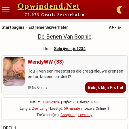
Opwindend.Net
77.073 Gratis Sexverhalen
Startpagina
>
Extreme Sexverhalen
A+
-
a-
De Benen Van Sophie
Door:
Schrijvertje1234
WendyWW (33)
Hou jij van een meesteres die graag nieuwe grenzen
en fantasieën ontdekt?
Bekijk Mijn Profiel
🟢 Nu Online
Datum:
18-05-2026
| Cijfer:
9
| Gelezen:
8766
Lengte:
Zeer Lang
| Leestijd:
50 minuten
| Lezers Online:
1
Trefwoord(en):
Gangbang
,
Loverboy
,
DEEL 1