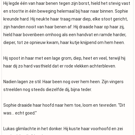
Hij legde één van haar benen tegen zijn borst, hield het stevig vast
en stootte in één beweging helemaal bij haar naar binnen. Sophie
kreunde hard. Hij neukte haar traag maar diep, elke stoot gericht,
zijn handen nooit van haar benen af. Hij draaide haar op haar zij,
hield haar bovenbeen omhoog als een handvat en ramde harder,
dieper, tot ze opnieuw kwam, haar kutje knijpend om hem heen.
Hij spoot in haar met een lage grom, diep, heet en veel, terwijl hij
haar dij zo hard vasthield dat er rode vlekken achterbleven.
Nadien lagen ze stil. Haar been nog over hem heen. Zijn vingers
streelden nog steeds diezelfde dij, bijna teder.
Sophie draaide haar hoofd naar hem toe, loom en tevreden. “Dit
was… echt goed.”
Lukas glimlachte in het donker. Hij kuste haar voorhoofd en zei