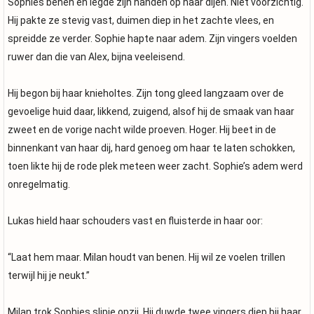
Sophies benen en legde zijn handen op haar dijen. Niet voorzichtig.
Hij pakte ze stevig vast, duimen diep in het zachte vlees, en
spreidde ze verder. Sophie hapte naar adem. Zijn vingers voelden
ruwer dan die van Alex, bijna veeleisend.
Hij begon bij haar knieholtes. Zijn tong gleed langzaam over de
gevoelige huid daar, likkend, zuigend, alsof hij de smaak van haar
zweet en de vorige nacht wilde proeven. Hoger. Hij beet in de
binnenkant van haar dij, hard genoeg om haar te laten schokken,
toen likte hij de rode plek meteen weer zacht. Sophie’s adem werd
onregelmatig.
Lukas hield haar schouders vast en fluisterde in haar oor:
“Laat hem maar. Milan houdt van benen. Hij wil ze voelen trillen
terwijl hij je neukt.”
Milan trok Sophies slipje opzij. Hij duwde twee vingers diep bij haar