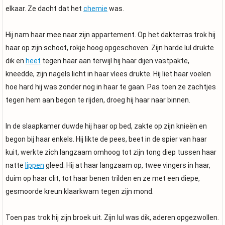
elkaar. Ze dacht dat het
chemie
was.
Hij nam haar mee naar zijn appartement. Op het dakterras trok hij
haar op zijn schoot, rokje hoog opgeschoven. Zijn harde lul drukte
dik en
heet
tegen haar aan terwijl hij haar dijen vastpakte,
kneedde, zijn nagels licht in haar vlees drukte. Hij liet haar voelen
hoe hard hij was zonder nog in haar te gaan. Pas toen ze zachtjes
tegen hem aan begon te rijden, droeg hij haar naar binnen.
In de slaapkamer duwde hij haar op bed, zakte op zijn knieën en
begon bij haar enkels. Hij likte de pees, beet in de spier van haar
kuit, werkte zich langzaam omhoog tot zijn tong diep tussen haar
natte
lippen
gleed. Hij at haar langzaam op, twee vingers in haar,
duim op haar clit, tot haar benen trilden en ze met een diepe,
gesmoorde kreun klaarkwam tegen zijn mond.
Toen pas trok hij zijn broek uit. Zijn lul was dik, aderen opgezwollen.