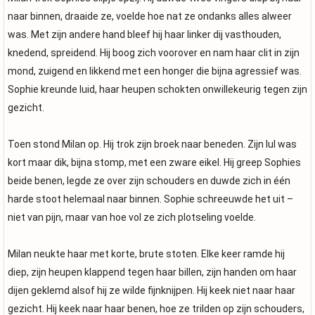
naar binnen, draaide ze, voelde hoe nat ze ondanks alles alweer
was. Met zijn andere hand bleef hij haar linker dij vasthouden,
knedend, spreidend. Hij boog zich voorover en nam haar clit in zijn
mond, zuigend en likkend met een honger die bijna agressief was.
Sophie kreunde luid, haar heupen schokten onwillekeurig tegen zijn
gezicht.
Toen stond Milan op. Hij trok zijn broek naar beneden. Zijn lul was
kort maar dik, bijna stomp, met een zware eikel. Hij greep Sophies
beide benen, legde ze over zijn schouders en duwde zich in één
harde stoot helemaal naar binnen. Sophie schreeuwde het uit –
niet van pijn, maar van hoe vol ze zich plotseling voelde.
Milan neukte haar met korte, brute stoten. Elke keer ramde hij
diep, zijn heupen klappend tegen haar billen, zijn handen om haar
dijen geklemd alsof hij ze wilde fijnknijpen. Hij keek niet naar haar
gezicht. Hij keek naar haar benen, hoe ze trilden op zijn schouders,