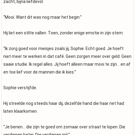
zacht, bijna liefdevol:
“Mooi. Want dit was nog maar het begin.”
Hij liet een stilte vallen. Toen, zonder enige emotie in zijn stem:
“Ik zorg goed voor meisjes zoals jij, Sophie. Echt goed. Je hoeft
niet meer te werken in dat café. Geen zorgen meer over geld. Geen
saaie studie. Ik regel alles. Jij hoeft alleen maar mooi te zijn… en af
en toe lief voor de mannen die ik kies.”
Sophie verstijfde.
Hij streelde nog steeds haar dij, dezelfde hand die haar net had
laten klaarkomen.
“Je benen… die zijn te goed om zomaar over straat te lopen. Die
verdienen beter. Die verdienen míj.”