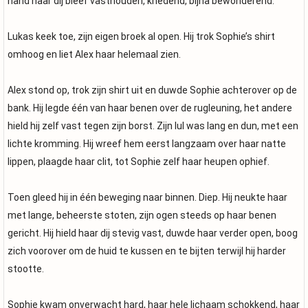
hand haar dij bleef vasthouden, knedend, bijna bewonderend.
Lukas keek toe, zijn eigen broek al open. Hij trok Sophie’s shirt
omhoog en liet Alex haar helemaal zien.
Alex stond op, trok zijn shirt uit en duwde Sophie achterover op de
bank. Hij legde één van haar benen over de rugleuning, het andere
hield hij zelf vast tegen zijn borst. Zijn lul was lang en dun, met een
lichte kromming. Hij wreef hem eerst langzaam over haar natte
lippen, plaagde haar clit, tot Sophie zelf haar heupen ophief.
Toen gleed hij in één beweging naar binnen. Diep. Hij neukte haar
met lange, beheerste stoten, zijn ogen steeds op haar benen
gericht. Hij hield haar dij stevig vast, duwde haar verder open, boog
zich voorover om de huid te kussen en te bijten terwijl hij harder
stootte.
Sophie kwam onverwacht hard, haar hele lichaam schokkend, haar