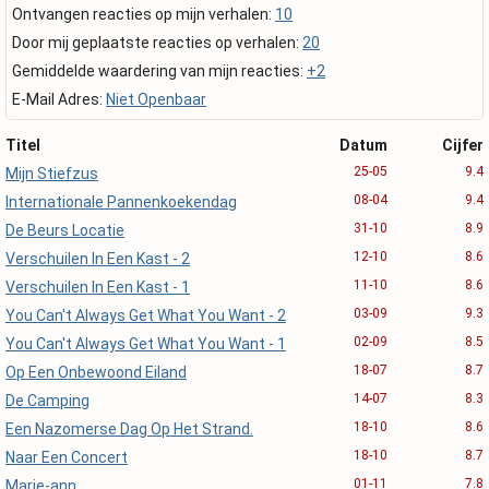
Ontvangen reacties op mijn verhalen:
10
Door mij geplaatste reacties op verhalen:
20
Gemiddelde waardering van mijn reacties:
+2
E-Mail Adres:
Niet Openbaar
Titel
Datum
Cijfer
25-05
9.4
Mijn Stiefzus
08-04
9.4
Internationale Pannenkoekendag
31-10
8.9
De Beurs Locatie
12-10
8.6
Verschuilen In Een Kast - 2
11-10
8.6
Verschuilen In Een Kast - 1
03-09
9.3
You Can't Always Get What You Want - 2
02-09
8.5
You Can't Always Get What You Want - 1
18-07
8.7
Op Een Onbewoond Eiland
14-07
8.3
De Camping
18-10
8.6
Een Nazomerse Dag Op Het Strand.
18-10
8.7
Naar Een Concert
01-11
7.8
Marie-ann