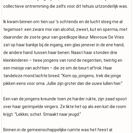
collectieve ontremming die zelfs voor dit tehuis uitzonderlijk was.
Ik kwam binnen om tien uur ’s ochtends en de lucht sloeg me al
tegemoet: een zware mix van alcohol, zweet, kut en sperma, met
daaronder de zoete geur van goedkope likeur. Mevrouw De Vries
zat op haar bankje bij de ingang, een glas jenever in de ene hand,
de andere hand tussen haar benen. Naast haar stonden drie
kleinkinderen – twee jongens van rond de negentien, twintig en
een meisje van achttien – die ze om de beurt aftrok. Haar
tandeloze mond lachte breed. “Kom op, jongens, trek die jonge
pikken eens voor oma. Jullie zijn groter dan die ouwe lullen hier.”
Een van de jongens kreunde toen ze harder rukte, zijn zaad spoot
over haar gerimpelde vingers. Ze likte het op als een kat die room
krijgt. “Lekker, schat. Smaakt naar jeugd.”
Binnen in de gemeenschappelijke ruimte was het feest al