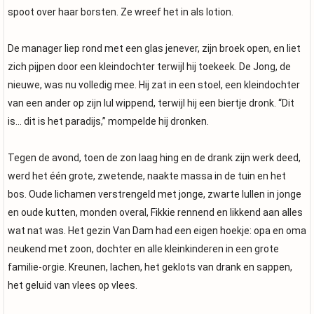
spoot over haar borsten. Ze wreef het in als lotion.
De manager liep rond met een glas jenever, zijn broek open, en liet
zich pijpen door een kleindochter terwijl hij toekeek. De Jong, de
nieuwe, was nu volledig mee. Hij zat in een stoel, een kleindochter
van een ander op zijn lul wippend, terwijl hij een biertje dronk. “Dit
is… dit is het paradijs,” mompelde hij dronken.
Tegen de avond, toen de zon laag hing en de drank zijn werk deed,
werd het één grote, zwetende, naakte massa in de tuin en het
bos. Oude lichamen verstrengeld met jonge, zwarte lullen in jonge
en oude kutten, monden overal, Fikkie rennend en likkend aan alles
wat nat was. Het gezin Van Dam had een eigen hoekje: opa en oma
neukend met zoon, dochter en alle kleinkinderen in een grote
familie-orgie. Kreunen, lachen, het geklots van drank en sappen,
het geluid van vlees op vlees.