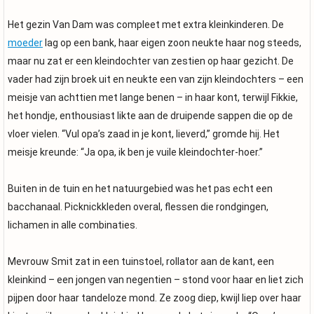
Het gezin Van Dam was compleet met extra kleinkinderen. De
moeder
lag op een bank, haar eigen zoon neukte haar nog steeds,
maar nu zat er een kleindochter van zestien op haar gezicht. De
vader had zijn broek uit en neukte een van zijn kleindochters – een
meisje van achttien met lange benen – in haar kont, terwijl Fikkie,
het hondje, enthousiast likte aan de druipende sappen die op de
vloer vielen. “Vul opa’s zaad in je kont, lieverd,” gromde hij. Het
meisje kreunde: “Ja opa, ik ben je vuile kleindochter-hoer.”
Buiten in de tuin en het natuurgebied was het pas echt een
bacchanaal. Picknickkleden overal, flessen die rondgingen,
lichamen in alle combinaties.
Mevrouw Smit zat in een tuinstoel, rollator aan de kant, een
kleinkind – een jongen van negentien – stond voor haar en liet zich
pijpen door haar tandeloze mond. Ze zoog diep, kwijl liep over haar