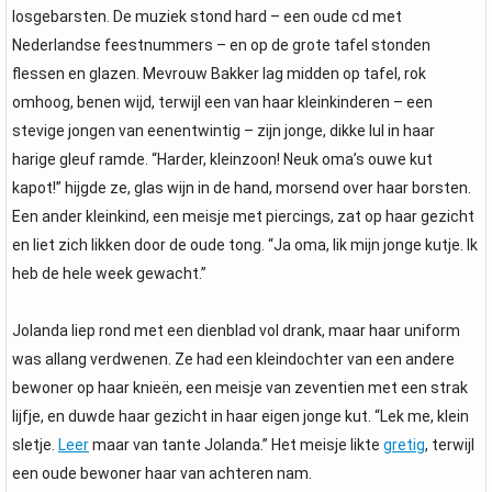
losgebarsten. De muziek stond hard – een oude cd met
Nederlandse feestnummers – en op de grote tafel stonden
flessen en glazen. Mevrouw Bakker lag midden op tafel, rok
omhoog, benen wijd, terwijl een van haar kleinkinderen – een
stevige jongen van eenentwintig – zijn jonge, dikke lul in haar
harige gleuf ramde. “Harder, kleinzoon! Neuk oma’s ouwe kut
kapot!” hijgde ze, glas wijn in de hand, morsend over haar borsten.
Een ander kleinkind, een meisje met piercings, zat op haar gezicht
en liet zich likken door de oude tong. “Ja oma, lik mijn jonge kutje. Ik
heb de hele week gewacht.”
Jolanda liep rond met een dienblad vol drank, maar haar uniform
was allang verdwenen. Ze had een kleindochter van een andere
bewoner op haar knieën, een meisje van zeventien met een strak
lijfje, en duwde haar gezicht in haar eigen jonge kut. “Lek me, klein
sletje.
Leer
maar van tante Jolanda.” Het meisje likte
gretig
, terwijl
een oude bewoner haar van achteren nam.