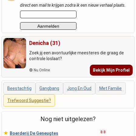
direct een mail te krijgen zodra ik een nieuw verhaal plaats.
Denicha (31)
Zoek jij een avontuurlijke meesteres die graag de
controle loslaat?
Bekijk Mijn Profiel
🟢 Nu Online
Beestachtig
Gangbang
Jong En Oud
Met Familie
Trefwoord Suggestie?
Nog niet uitgelezen?
★
8.8
Boerderij De Geneugtes