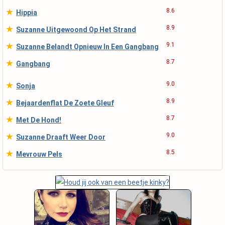
★
8.6
Hippia
★
8.9
Suzanne Uitgewoond Op Het Strand
★
9.1
Suzanne Belandt Opnieuw In Een Gangbang
★
8.7
Gangbang
★
9.0
Sonja
★
8.9
Bejaardenflat De Zoete Gleuf
★
8.7
Met De Hond!
★
9.0
Suzanne Draaft Weer Door
★
8.5
Mevrouw Pels