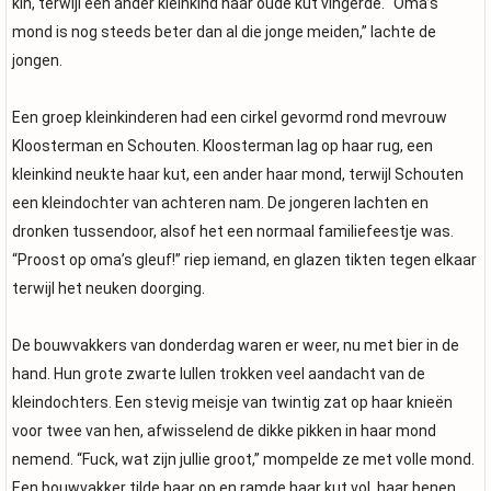
kin, terwijl een ander kleinkind haar oude kut vingerde. “Oma’s
mond is nog steeds beter dan al die jonge meiden,” lachte de
jongen.
Een groep kleinkinderen had een cirkel gevormd rond mevrouw
Kloosterman en Schouten. Kloosterman lag op haar rug, een
kleinkind neukte haar kut, een ander haar mond, terwijl Schouten
een kleindochter van achteren nam. De jongeren lachten en
dronken tussendoor, alsof het een normaal familiefeestje was.
“Proost op oma’s gleuf!” riep iemand, en glazen tikten tegen elkaar
terwijl het neuken doorging.
De bouwvakkers van donderdag waren er weer, nu met bier in de
hand. Hun grote zwarte lullen trokken veel aandacht van de
kleindochters. Een stevig meisje van twintig zat op haar knieën
voor twee van hen, afwisselend de dikke pikken in haar mond
nemend. “Fuck, wat zijn jullie groot,” mompelde ze met volle mond.
Een bouwvakker tilde haar op en ramde haar kut vol, haar benen