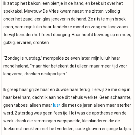
Ik zat op het balkon, een biertje in de hand, en keek uit over het
spektakel. Mevrouw De Vries kwam naast me zitten, volledig
onder het zaad, een glas jenever in de hand. Ze ritste mijn broek
open, nam mijn lul in haar tandeloze mond en zoog me langzaam
terwijl beneden het feest doorging. Haar hoofd bewoog op en neer,
gulzig, ervaren, dronken.
“Zondag is rustdag,” mompelde ze even later, mijn lul uit haar
mond halend, “maar hier betekent dat alleen maar meer tijd voor
langzame, dronken neukpartijen.”
Ik greep haar grijze haar en duwde haar terug. Terwijl ze me diep in
haar keel nam, dacht ik aan hoe dit tehuis werkte. Geen schaamte,
geen taboes, alleen maar
lust
die met de jaren alleen maar sterker
werd. Zaterdag was geen feestje. Het was de apotheose van de
week: drank die remmingen wegspoelde, kleinkinderen die de
toekomst neukten met het verleden, oude gleuven en jonge kutjes