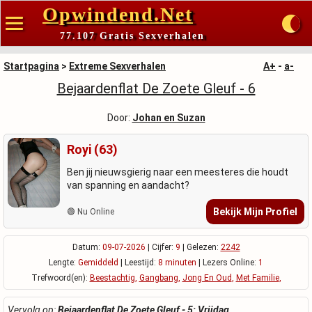
Opwindend.Net
77.107 Gratis Sexverhalen
Startpagina
>
Extreme Sexverhalen
A+
-
a-
Bejaardenflat De Zoete Gleuf - 6
Door:
Johan en Suzan
Royi (63)
Ben jij nieuwsgierig naar een meesteres die houdt
van spanning en aandacht?
Bekijk Mijn Profiel
🟢 Nu Online
Datum:
09-07-2026
| Cijfer:
9
| Gelezen:
2242
Lengte:
Gemiddeld
| Leestijd:
8 minuten
| Lezers Online:
1
Trefwoord(en):
Beestachtig
,
Gangbang
,
Jong En Oud
,
Met Familie
,
Vervolg op:
Bejaardenflat De Zoete Gleuf - 5: Vrijdag