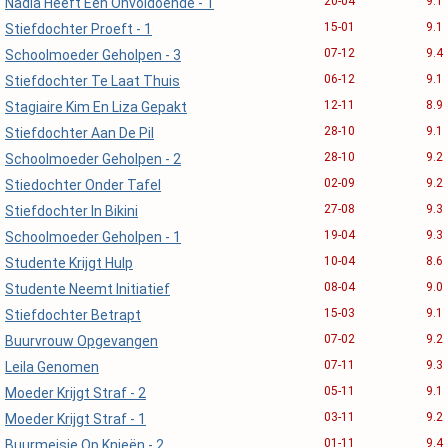
20-04
9.1
Nadia Heeft Een Onvoldoende - 1
15-01
9.1
Stiefdochter Proeft - 1
07-12
9.4
Schoolmoeder Geholpen - 3
06-12
9.1
Stiefdochter Te Laat Thuis
12-11
8.9
Stagiaire Kim En Liza Gepakt
28-10
9.1
Stiefdochter Aan De Pil
28-10
9.2
Schoolmoeder Geholpen - 2
02-09
9.2
Stiedochter Onder Tafel
27-08
9.3
Stiefdochter In Bikini
19-04
9.3
Schoolmoeder Geholpen - 1
10-04
8.6
Studente Krijgt Hulp
08-04
9.0
Studente Neemt Initiatief
15-03
9.1
Stiefdochter Betrapt
07-02
9.2
Buurvrouw Opgevangen
07-11
9.3
Leila Genomen
05-11
9.1
Moeder Krijgt Straf - 2
03-11
9.2
Moeder Krijgt Straf - 1
01-11
9.4
Buurmeisje Op Knieën - 2