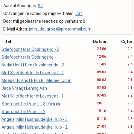
Aantal Abonnees:
92
Ontvangen reacties op mijn verhalen:
234
Door mij geplaatste reacties op verhalen: 0
E-Mail Adres:
john_de_groot@protonmail.com
Titel
Datum
Cijfer
24-06
9.2
Stiefdochter Is Opdringerig - 2
12-06
9.4
Stiefdochter Is Opdringerig - 1
11-03
9.4
Nadia Heeft Een Onvoldoende - 2
09-03
9.4
Met Stiefdochter In Loveseat - 2
08-03
9.1
Moeder Brengt Eten Bij Meneer John
07-03
9.1
Jade Vraagt Lening Aan
07-03
9.2
Met Stiefdochter In Loveseat - 1
20-11
9.3
Stiefdochter Proeft - 3: Ziek 📸
15-10
9.4
Stiefdochter Proeft - 2
01-10
9.3
Angela, Mijn Huishoudelijke Hulp - 3
21-04
9.1
Angela, Mijn Huishoudelijke Hulp - 2