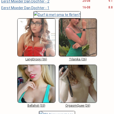
25-08
9.1
Eerst Moeder Dan Dochter - 2
16-08
8.8
Eerst Moeder Dan Dochter - 1
LangDroog (36)
Tilanika (26)
Bellahot (33)
OrgasmQuee (26)