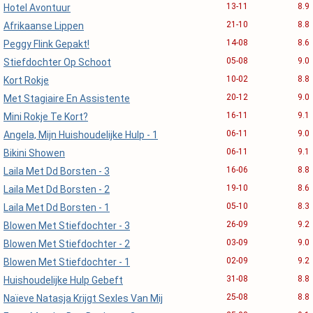
13-11
8.9
Hotel Avontuur
21-10
8.8
Afrikaanse Lippen
14-08
8.6
Peggy Flink Gepakt!
05-08
9.0
Stiefdochter Op Schoot
10-02
8.8
Kort Rokje
20-12
9.0
Met Stagiaire En Assistente
16-11
9.1
Mini Rokje Te Kort?
06-11
9.0
Angela, Mijn Huishoudelijke Hulp - 1
06-11
9.1
Bikini Showen
16-06
8.8
Laila Met Dd Borsten - 3
19-10
8.6
Laila Met Dd Borsten - 2
05-10
8.3
Laila Met Dd Borsten - 1
26-09
9.2
Blowen Met Stiefdochter - 3
03-09
9.0
Blowen Met Stiefdochter - 2
02-09
9.2
Blowen Met Stiefdochter - 1
31-08
8.8
Huishoudelijke Hulp Gebeft
25-08
8.8
Naïeve Natasja Krijgt Sexles Van Mij