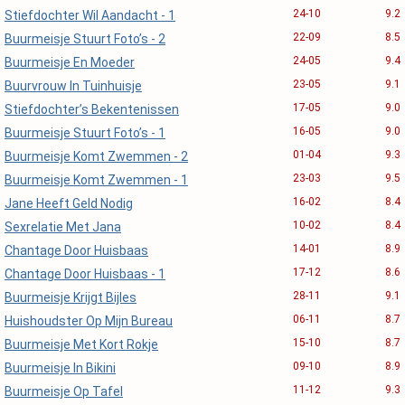
24-10
9.2
Stiefdochter Wil Aandacht - 1
22-09
8.5
Buurmeisje Stuurt Foto’s - 2
24-05
9.4
Buurmeisje En Moeder
23-05
9.1
Buurvrouw In Tuinhuisje
17-05
9.0
Stiefdochter’s Bekentenissen
16-05
9.0
Buurmeisje Stuurt Foto’s - 1
01-04
9.3
Buurmeisje Komt Zwemmen - 2
23-03
9.5
Buurmeisje Komt Zwemmen - 1
16-02
8.4
Jane Heeft Geld Nodig
10-02
8.4
Sexrelatie Met Jana
14-01
8.9
Chantage Door Huisbaas
17-12
8.6
Chantage Door Huisbaas - 1
28-11
9.1
Buurmeisje Krijgt Bijles
06-11
8.7
Huishoudster Op Mijn Bureau
15-10
8.7
Buurmeisje Met Kort Rokje
09-10
8.9
Buurmeisje In Bikini
11-12
9.3
Buurmeisje Op Tafel