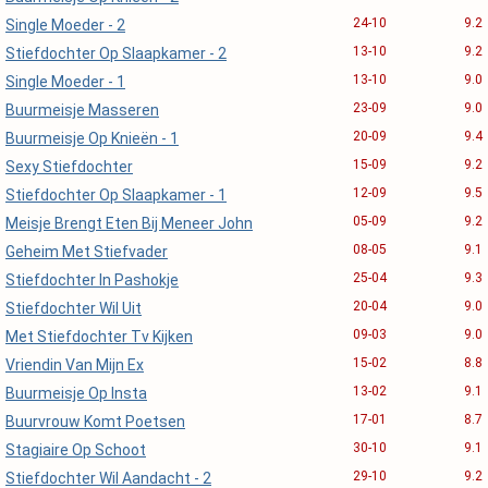
24-10
9.2
Single Moeder - 2
13-10
9.2
Stiefdochter Op Slaapkamer - 2
13-10
9.0
Single Moeder - 1
23-09
9.0
Buurmeisje Masseren
20-09
9.4
Buurmeisje Op Knieën - 1
15-09
9.2
Sexy Stiefdochter
12-09
9.5
Stiefdochter Op Slaapkamer - 1
05-09
9.2
Meisje Brengt Eten Bij Meneer John
08-05
9.1
Geheim Met Stiefvader
25-04
9.3
Stiefdochter In Pashokje
20-04
9.0
Stiefdochter Wil Uit
09-03
9.0
Met Stiefdochter Tv Kijken
15-02
8.8
Vriendin Van Mijn Ex
13-02
9.1
Buurmeisje Op Insta
17-01
8.7
Buurvrouw Komt Poetsen
30-10
9.1
Stagiaire Op Schoot
29-10
9.2
Stiefdochter Wil Aandacht - 2