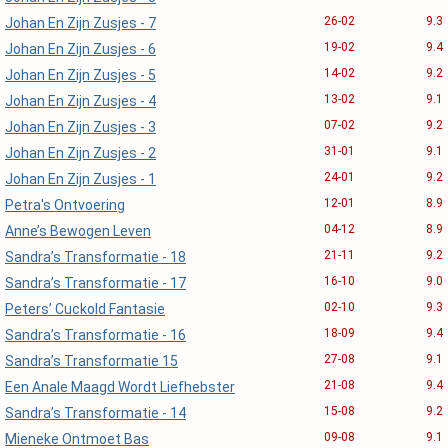
26-02
9.3
Johan En Zijn Zusjes - 7
19-02
9.4
Johan En Zijn Zusjes - 6
14-02
9.2
Johan En Zijn Zusjes - 5
13-02
9.1
Johan En Zijn Zusjes - 4
07-02
9.2
Johan En Zijn Zusjes - 3
31-01
9.1
Johan En Zijn Zusjes - 2
24-01
9.2
Johan En Zijn Zusjes - 1
12-01
8.9
Petra's Ontvoering
04-12
8.9
Anne’s Bewogen Leven
21-11
9.2
Sandra’s Transformatie - 18
16-10
9.0
Sandra’s Transformatie - 17
02-10
9.3
Peters’ Cuckold Fantasie
18-09
9.4
Sandra’s Transformatie - 16
27-08
9.1
Sandra’s Transformatie 15
21-08
9.4
Een Anale Maagd Wordt Liefhebster
15-08
9.2
Sandra’s Transformatie - 14
09-08
9.1
Mieneke Ontmoet Bas