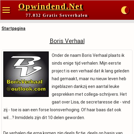
Opwindend.Net
77.032 Gratis Sexverhalen
Startpagina
Boris Verhaal
Onder de naam Boris Verhaal plaats ik
sinds enige tijd verhalen. Mijn eerste
project is een verhaal dat ik lang geleden
had gemaakt, maar nu nieuw leven heb
ingeblazen dankzij een aantal leuke
gesprekken met collega-schrijvers. Het
gaat over Lisa, de secretaresse die - vind
zij - toe is aan een forse loonsverhoging. Of haar baas dat ook
wil....? Inmiddels zijn dit 10 delen geworden.
De verhalen die erna komen zijn deels fictie, deels op basis van