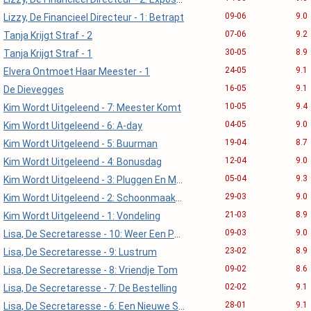
09-06
9.0
Lizzy, De Financieel Directeur - 1: Betrapt
07-06
9.2
Tanja Krijgt Straf - 2
30-05
8.9
Tanja Krijgt Straf - 1
24-05
9.1
Elvera Ontmoet Haar Meester - 1
16-05
9.1
De Dievegges
10-05
9.4
Kim Wordt Uitgeleend - 7: Meester Komt
04-05
9.0
Kim Wordt Uitgeleend - 6: A-day
19-04
8.7
Kim Wordt Uitgeleend - 5: Buurman
12-04
9.0
Kim Wordt Uitgeleend - 4: Bonusdag
05-04
9.3
Kim Wordt Uitgeleend - 3: Pluggen En Meer
29-03
9.0
Kim Wordt Uitgeleend - 2: Schoonmaakster
21-03
8.9
Kim Wordt Uitgeleend - 1: Vondeling
09-03
9.0
Lisa, De Secretaresse - 10: Weer Een Pakketje (slot)
23-02
8.9
Lisa, De Secretaresse - 9: Lustrum
09-02
8.6
Lisa, De Secretaresse - 8: Vriendje Tom
02-02
9.1
Lisa, De Secretaresse - 7: De Bestelling
28-01
9.1
Lisa, De Secretaresse - 6: Een Nieuwe Secretaresse