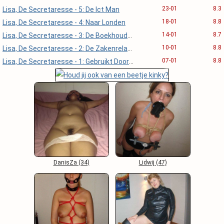
23-01
8.3
Lisa, De Secretaresse - 5: De Ict Man
18-01
8.8
Lisa, De Secretaresse - 4: Naar Londen
14-01
8.7
Lisa, De Secretaresse - 3: De Boekhouder
10-01
8.8
Lisa, De Secretaresse - 2: De Zakenrelatie
07-01
8.8
Lisa, De Secretaresse - 1: Gebruikt Door Haar Baas
DanisZa (34)
Lidwij (47)