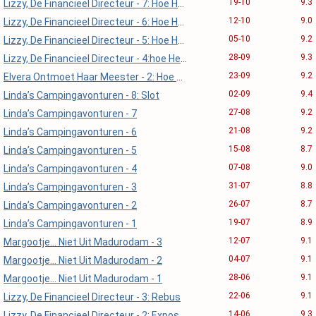
19-10
9.3
Lizzy, De Financieel Directeur - 7: Hoe Het Verder Ging, 4
12-10
9.0
Lizzy, De Financieel Directeur - 6: Hoe Het Verder Ging, 3
05-10
9.2
Lizzy, De Financieel Directeur - 5: Hoe Het Verder Ging, 2
28-09
9.3
Lizzy, De Financieel Directeur - 4:hoe Het Verder Ging, 1
23-09
9.2
Elvera Ontmoet Haar Meester - 2: Hoe Het Verder Ging
02-09
9.4
Linda’s Campingavonturen - 8: Slot
27-08
9.2
Linda’s Campingavonturen - 7
21-08
9.2
Linda’s Campingavonturen - 6
15-08
8.7
Linda’s Campingavonturen - 5
07-08
9.0
Linda’s Campingavonturen - 4
31-07
8.8
Linda’s Campingavonturen - 3
26-07
8.7
Linda’s Campingavonturen - 2
19-07
8.9
Linda’s Campingavonturen - 1
12-07
9.1
Margootje... Niet Uit Madurodam - 3
04-07
9.1
Margootje... Niet Uit Madurodam - 2
28-06
9.1
Margootje... Niet Uit Madurodam - 1
22-06
9.1
Lizzy, De Financieel Directeur - 3: Rebus
14-06
9.3
Lizzy, De Financieel Directeur - 2: Exposed