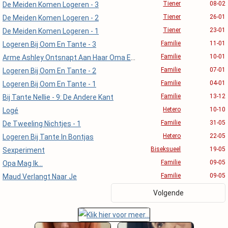
Tiener
08-02
De Meiden Komen Logeren - 3
Tiener
26-01
De Meiden Komen Logeren - 2
Tiener
23-01
De Meiden Komen Logeren - 1
Familie
11-01
Logeren Bij Oom En Tante - 3
Familie
10-01
Arme Ashley Ontsnapt Aan Haar Oma En Oom - 1
Familie
07-01
Logeren Bij Oom En Tante - 2
Familie
04-01
Logeren Bij Oom En Tante - 1
Familie
13-12
Bij Tante Nellie - 9: De Andere Kant
Hetero
10-10
Logé
Familie
31-05
De Tweeling Nichtjes - 1
Hetero
22-05
Logeren Bij Tante In Bontjas
Biseksueel
19-05
Sexperiment
Familie
09-05
Opa Mag Ik...
Familie
09-05
Maud Verlangt Naar Je
Volgende