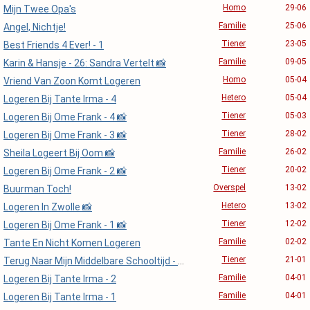
Homo
29-06
Mijn Twee Opa's
Familie
25-06
Angel, Nichtje!
Tiener
23-05
Best Friends 4 Ever! - 1
Familie
09-05
Karin & Hansje - 26: Sandra Vertelt 📸
Homo
05-04
Vriend Van Zoon Komt Logeren
Hetero
05-04
Logeren Bij Tante Irma - 4
Tiener
05-03
Logeren Bij Ome Frank - 4 📸
Tiener
28-02
Logeren Bij Ome Frank - 3 📸
Familie
26-02
Sheila Logeert Bij Oom 📸
Tiener
20-02
Logeren Bij Ome Frank - 2 📸
Overspel
13-02
Buurman Toch!
Hetero
13-02
Logeren In Zwolle 📸
Tiener
12-02
Logeren Bij Ome Frank - 1 📸
Familie
02-02
Tante En Nicht Komen Logeren
Tiener
21-01
Terug Naar Mijn Middelbare Schooltijd - 11: Petertjes Moeder 📸
Familie
04-01
Logeren Bij Tante Irma - 2
Familie
04-01
Logeren Bij Tante Irma - 1