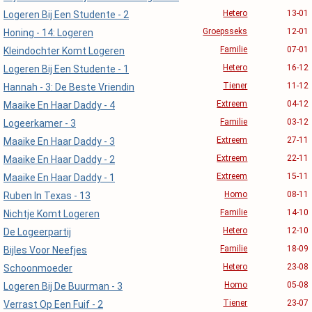
Hetero
13-01
Logeren Bij Een Studente - 2
Groepsseks
12-01
Honing - 14: Logeren
Familie
07-01
Kleindochter Komt Logeren
Hetero
16-12
Logeren Bij Een Studente - 1
Tiener
11-12
Hannah - 3: De Beste Vriendin
Extreem
04-12
Maaike En Haar Daddy - 4
Familie
03-12
Logeerkamer - 3
Extreem
27-11
Maaike En Haar Daddy - 3
Extreem
22-11
Maaike En Haar Daddy - 2
Extreem
15-11
Maaike En Haar Daddy - 1
Homo
08-11
Ruben In Texas - 13
Familie
14-10
Nichtje Komt Logeren
Hetero
12-10
De Logeerpartij
Familie
18-09
Bijles Voor Neefjes
Hetero
23-08
Schoonmoeder
Homo
05-08
Logeren Bij De Buurman - 3
Tiener
23-07
Verrast Op Een Fuif - 2