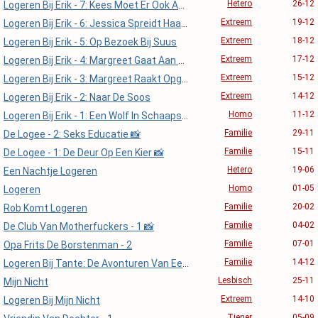
Hetero
26-12
Logeren Bij Erik - 7: Kees Moet Er Ook Aan Geloven...
Extreem
19-12
Logeren Bij Erik - 6: Jessica Spreidt Haar Benen...
Extreem
18-12
Logeren Bij Erik - 5: Op Bezoek Bij Suus
Extreem
17-12
Logeren Bij Erik - 4: Margreet Gaat Aan Het Werk
Extreem
15-12
Logeren Bij Erik - 3: Margreet Raakt Opgewonden
Extreem
14-12
Logeren Bij Erik - 2: Naar De Soos
Homo
11-12
Logeren Bij Erik - 1: Een Wolf In Schaapskleren
Familie
29-11
De Logee - 2: Seks Educatie 📸
Familie
15-11
De Logee - 1: De Deur Op Een Kier 📸
Hetero
19-06
Een Nachtje Logeren
Homo
01-05
Logeren
Familie
20-02
Rob Komt Logeren
Familie
04-02
De Club Van Motherfuckers - 1 📸
Familie
07-01
Opa Frits De Borstenman - 2
Familie
14-12
Logeren Bij Tante: De Avonturen Van Een Knaap
Lesbisch
25-11
Mijn Nicht
Extreem
14-10
Logeren Bij Mijn Nicht
Tiener
05-09