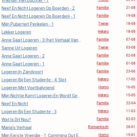
Vriendin Van Dochter - 1
Familie
21-08
Neef En Nicht Logeren Op Boerderi - 2
Familie
19-08
Neef En Nicht Logeren Op Boerderij - 1
Tiener
18-08
Mijn Puberteit Perikelen - 1
Hetero
18-08
Lekker Logeren
Familie
07-08
Anne Gaat Logeren - 3 (het Verhaal Van Nicht Lara)
Tiener
03-08
Sanne Uit Logeren
Familie
02-08
Anne Gaat Logeren - 2
Familie
01-08
Anne Gaat Logeren - 1
Familie
23-06
Logeren In Zandvoort
Hetero
17-05
Logeren Bij Een Studente - 4: Slot
Homo
16-05
Logeren Met Voetbalvriend
Hetero
15-05
Mijn Nichtje Komt Logeren En Wordt Geschoren.
Familie
22-04
Neef En Nicht
Hetero
11-03
Logeren Bij Een Studente - 3
Familie
02-03
Wat Is Dit Nou?
Romantisch
28-01
Maria’s Verhaal
Homo
19-01
Mijn Eerste Vriendje - 1: Comming Out En Logeren