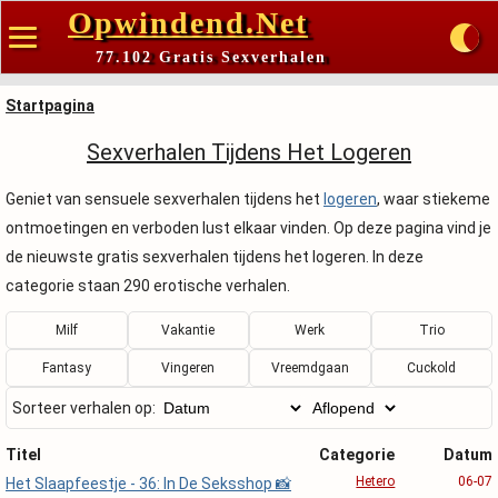
Opwindend.Net
77.102 Gratis Sexverhalen
Startpagina
Sexverhalen Tijdens Het Logeren
Geniet van sensuele sexverhalen tijdens het
logeren
, waar stiekeme
ontmoetingen en verboden lust elkaar vinden. Op deze pagina vind je
de nieuwste gratis sexverhalen tijdens het logeren. In deze
categorie staan 290 erotische verhalen.
Milf
Vakantie
Werk
Trio
Fantasy
Vingeren
Vreemdgaan
Cuckold
Sorteer verhalen op:
Titel
Categorie
Datum
Hetero
06-07
Het Slaapfeestje - 36: In De Seksshop 📸