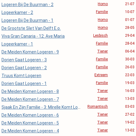
Homo
21-07
Logeren Bij De Buurman - 2
Familie
10-07
Logeerkamer - 2
Homo
01-07
Logeren Bij De Buurman - 1
Homo
28-05
De Grootste Slet Van Delft E.o.
Lesbisch
29-04
Viva Gran Canaria - 12: Ave Maria
Familie
28-04
Logeerkamer - 1
Tiener
06-04
De Meiden Komen Logeren - 9
Familie
30-03
Dorien Gaat Logeren - 3
Familie
26-03
Dorien Gaat Logeren - 2
Extreem
22-03
Truus Komt Logeren
Familie
19-03
Dorien Gaat Logeren - 1
Tiener
16-03
De Meiden Komen Logeren - 8
Tiener
13-03
De Meiden Komen Logeren - 7
Romantisch
03-03
Sjaak En Zijn Familie - 3: Mirelle Komt Logeren
Tiener
27-02
De Meiden Komen Logeren - 6
Tiener
19-02
De Meiden Komen Logeren - 5
Tiener
13-02
De Meiden Komen Logeren - 4