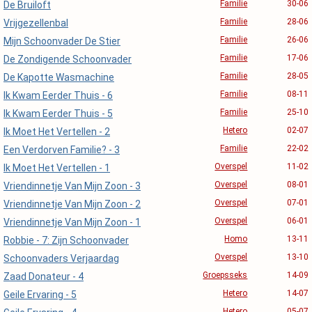
Familie
30-06
De Bruiloft
Familie
28-06
Vrijgezellenbal
Familie
26-06
Mijn Schoonvader De Stier
Familie
17-06
De Zondigende Schoonvader
Familie
28-05
De Kapotte Wasmachine
Familie
08-11
Ik Kwam Eerder Thuis - 6
Familie
25-10
Ik Kwam Eerder Thuis - 5
Hetero
02-07
Ik Moet Het Vertellen - 2
Familie
22-02
Een Verdorven Familie? - 3
Overspel
11-02
Ik Moet Het Vertellen - 1
Overspel
08-01
Vriendinnetje Van Mijn Zoon - 3
Overspel
07-01
Vriendinnetje Van Mijn Zoon - 2
Overspel
06-01
Vriendinnetje Van Mijn Zoon - 1
Homo
13-11
Robbie - 7: Zijn Schoonvader
Overspel
13-10
Schoonvaders Verjaardag
Groepsseks
14-09
Zaad Donateur - 4
Hetero
14-07
Geile Ervaring - 5
Hetero
05-07