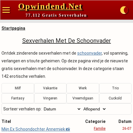
Opwindend.Net
77.112 Gratis Sexverhalen
Startpagina
Sexverhalen Met De Schoonvader
Ontdek zinderende sexverhalen met de
schoonvader
, vol spanning,
verlangen en stoute geheimen. Op deze pagina vind je de nieuwste
gratis sexverhalen met de schoonvader. In deze categorie staan
142 erotische verhalen.
Milf
Vakantie
Werk
Trio
Fantasy
Vingeren
Vreemdgaan
Cuckold
Sorteer verhalen op:
Titel
Categorie
Datum
Familie
26-07
Mijn Ex Schoondochter Annemiek 📸