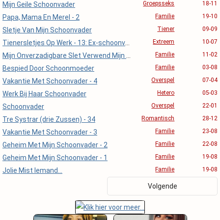
Groepsseks
18-11
Mijn Geile Schoonvader
Familie
19-10
Papa, Mama En Merel - 2
Tiener
09-09
Sletje Van Mijn Schoonvader
Extreem
10-07
Tienersletjes Op Werk - 13: Ex-schoonvader
Familie
11-02
Mijn Onverzadigbare Slet Verwend Mijn Vader
Familie
03-08
Bespied Door Schoonmoeder
Overspel
07-04
Vakantie Met Schoonvader - 4
Hetero
05-03
Werk Bij Haar Schoonvader
Overspel
22-01
Schoonvader
Romantisch
28-12
Tre Systrar (drie Zussen) - 34
Familie
23-08
Vakantie Met Schoonvader - 3
Familie
22-08
Geheim Met Mijn Schoonvader - 2
Familie
19-08
Geheim Met Mijn Schoonvader - 1
Familie
19-08
Jolie Mist Iemand...
Volgende