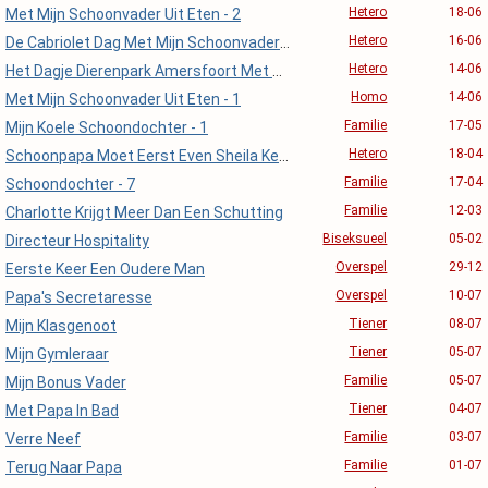
Hetero
18-06
Met Mijn Schoonvader Uit Eten - 2
Hetero
16-06
De Cabriolet Dag Met Mijn Schoonvader! 📸
Hetero
14-06
Het Dagje Dierenpark Amersfoort Met Schoonvader
Homo
14-06
Met Mijn Schoonvader Uit Eten - 1
Familie
17-05
Mijn Koele Schoondochter - 1
Hetero
18-04
Schoonpapa Moet Eerst Even Sheila Keuren
Familie
17-04
Schoondochter - 7
Familie
12-03
Charlotte Krijgt Meer Dan Een Schutting
Biseksueel
05-02
Directeur Hospitality
Overspel
29-12
Eerste Keer Een Oudere Man
Overspel
10-07
Papa's Secretaresse
Tiener
08-07
Mijn Klasgenoot
Tiener
05-07
Mijn Gymleraar
Familie
05-07
Mijn Bonus Vader
Tiener
04-07
Met Papa In Bad
Familie
03-07
Verre Neef
Familie
01-07
Terug Naar Papa