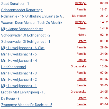
Overspel
02-03
Zaad Donateur - 1
Familie
16-01
Schoonmoeder Reportage
Biseksueel
26-12
Rolmaatje - 16: Onthulling En Laatste Aflevering
Overspel
14-12
Waarom Doen Mensen Toch Zo Moeilijk
Tiener
14-10
Mijn Jonge Schoondochter
Hetero
02-10
Schoonvader Of Echtgenoot - 2
Hetero
01-10
Schoonvader Of Echtgenoot - 1
Familie
29-06
Mijn Huwelijksnacht - 6: Slot
Familie
24-06
Mijn Huwelijksnacht - 5
Familie
23-06
Mijn Huwelijksnacht - 4
Groepsseks
12-06
Het Keezenspel
Familie
07-06
Mijn Huwelijksnacht - 3
Familie
01-06
Mijn Huwelijksnacht - 2
Familie
30-05
Mijn Huwelijksnacht - 1
Groepsseks
24-05
Erotiek Met Een Knipoog - 15
Hetero
21-05
De Rooie - 3
Familie
03-04
Zwangere Moeder En Dochter - 5