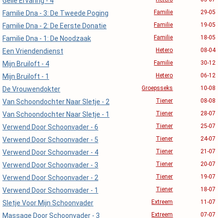
Geile Ervaring - 4
Familie
29-05
Familie Dna - 3: De Tweede Poging
Familie
19-05
Familie Dna - 2: De Eerste Donatie
Familie
18-05
Familie Dna - 1: De Noodzaak
Hetero
08-04
Een Vriendendienst
Familie
30-12
Mijn Bruiloft - 4
Hetero
06-12
Mijn Bruiloft - 1
Groepsseks
10-08
De Vrouwendokter
Tiener
08-08
Van Schoondochter Naar Sletje - 2
Tiener
28-07
Van Schoondochter Naar Sletje - 1
Tiener
25-07
Verwend Door Schoonvader - 6
Tiener
24-07
Verwend Door Schoonvader - 5
Tiener
21-07
Verwend Door Schoonvader - 4
Tiener
20-07
Verwend Door Schoonvader - 3
Tiener
19-07
Verwend Door Schoonvader - 2
Tiener
18-07
Verwend Door Schoonvader - 1
Extreem
11-07
Sletje Voor Mijn Schoonvader
Extreem
07-07
Massage Door Schoonvader - 3