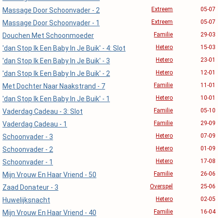
Extreem
05-07
Massage Door Schoonvader - 2
Extreem
05-07
Massage Door Schoonvader - 1
Familie
29-03
Douchen Met Schoonmoeder
Hetero
15-03
'dan Stop Ik Een Baby In Je Buik' - 4: Slot
Hetero
23-01
'dan Stop Ik Een Baby In Je Buik' - 3
Hetero
12-01
'dan Stop Ik Een Baby In Je Buik' - 2
Familie
11-01
Met Dochter Naar Naakstrand - 7
Hetero
10-01
'dan Stop Ik Een Baby In Je Buik' - 1
Familie
05-10
Vaderdag Cadeau - 3: Slot
Familie
29-09
Vaderdag Cadeau - 1
Hetero
07-09
Schoonvader - 3
Hetero
01-09
Schoonvader - 2
Hetero
17-08
Schoonvader - 1
Familie
26-06
Mijn Vrouw En Haar Vriend - 50
Overspel
25-06
Zaad Donateur - 3
Hetero
02-05
Huwelijksnacht
Familie
16-04
Mijn Vrouw En Haar Vriend - 40