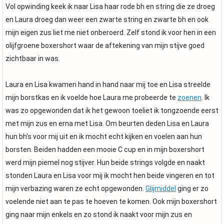
Vol opwinding keek ik naar Lisa haar rode bh en string die ze droeg
en Laura droeg dan weer een zwarte string en zwarte bh en ook
mijn eigen zus liet me niet onberoerd. Zelf stond ik voor hen in een
olijfgroene boxershort waar de aftekening van mijn stijve goed
zichtbaar in was.
Laura en Lisa kwamen hand in hand naar mij toe en Lisa streelde
mijn borstkas en ik voelde hoe Laura me probeerde te
zoenen
. Ik
was zo opgewonden dat ik het gewoon toeliet ik tongzoende eerst
met mijn zus en erna met Lisa. Om beurten deden Lisa en Laura
hun bh's voor mij uit en ik mocht echt kijken en voelen aan hun
borsten. Beiden hadden een mooie C cup en in mijn boxershort
werd mijn piemel nog stijver. Hun beide strings volgde en naakt
stonden Laura en Lisa voor mij ik mocht hen beide vingeren en tot
mijn verbazing waren ze echt opgewonden.
Glijmiddel
ging er zo
voelende niet aan te pas te hoeven te komen. Ook mijn boxershort
ging naar mijn enkels en zo stond ik naakt voor mijn zus en