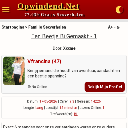
Opwindend.Net
77.039 Gratis Sexverhalen
Startpagina
>
Familie Sexverhalen
A+
-
a-
Een Beetje Bi Gemaakt - 1
Door:
Xxxme
Vfrancina (47)
Ben jij iemand die houdt van avontuur, aandacht en
een beetje spanning?
Bekijk Mijn Profiel
🟢 Nu Online
Datum:
17-05-2026
| Cijfer:
9.3
| Gelezen:
14226
Lengte:
Lang
| Leestijd:
15 minuten
| Lezers Online:
1
Trefwoord(en):
Bi
,
Exact 6 maanden voor onze verjaardagen waren onze ouders