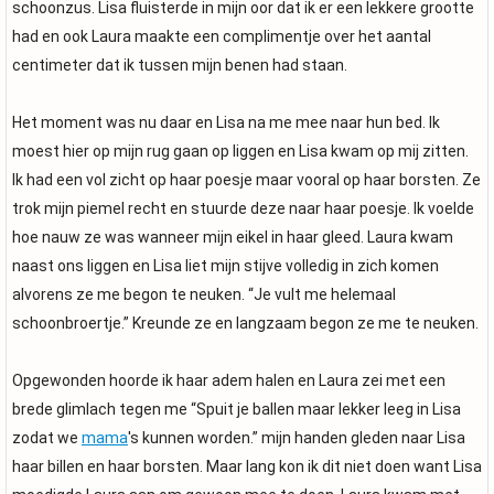
schoonzus. Lisa fluisterde in mijn oor dat ik er een lekkere grootte
had en ook Laura maakte een complimentje over het aantal
centimeter dat ik tussen mijn benen had staan.
Het moment was nu daar en Lisa na me mee naar hun bed. Ik
moest hier op mijn rug gaan op liggen en Lisa kwam op mij zitten.
Ik had een vol zicht op haar poesje maar vooral op haar borsten. Ze
trok mijn piemel recht en stuurde deze naar haar poesje. Ik voelde
hoe nauw ze was wanneer mijn eikel in haar gleed. Laura kwam
naast ons liggen en Lisa liet mijn stijve volledig in zich komen
alvorens ze me begon te neuken. “Je vult me helemaal
schoonbroertje.” Kreunde ze en langzaam begon ze me te neuken.
Opgewonden hoorde ik haar adem halen en Laura zei met een
brede glimlach tegen me “Spuit je ballen maar lekker leeg in Lisa
zodat we
mama
's kunnen worden.” mijn handen gleden naar Lisa
haar billen en haar borsten. Maar lang kon ik dit niet doen want Lisa