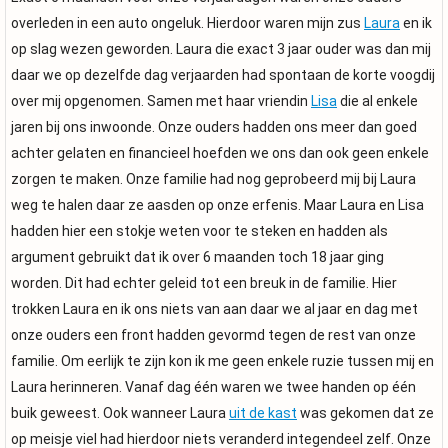
overleden in een auto ongeluk. Hierdoor waren mijn zus
Laura
en ik
op slag wezen geworden. Laura die exact 3 jaar ouder was dan mij
daar we op dezelfde dag verjaarden had spontaan de korte voogdij
over mij opgenomen. Samen met haar vriendin
Lisa
die al enkele
jaren bij ons inwoonde. Onze ouders hadden ons meer dan goed
achter gelaten en financieel hoefden we ons dan ook geen enkele
zorgen te maken. Onze familie had nog geprobeerd mij bij Laura
weg te halen daar ze aasden op onze erfenis. Maar Laura en Lisa
hadden hier een stokje weten voor te steken en hadden als
argument gebruikt dat ik over 6 maanden toch 18 jaar ging
worden. Dit had echter geleid tot een breuk in de familie. Hier
trokken Laura en ik ons niets van aan daar we al jaar en dag met
onze ouders een front hadden gevormd tegen de rest van onze
familie. Om eerlijk te zijn kon ik me geen enkele ruzie tussen mij en
Laura herinneren. Vanaf dag één waren we twee handen op één
buik geweest. Ook wanneer Laura
uit de kast
was gekomen dat ze
op meisje viel had hierdoor niets veranderd integendeel zelf. Onze