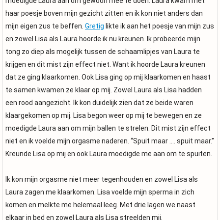
moedigde Laura aan om gewoon mee te doen. Laura kwam met
haar poesje boven mijn gezicht zitten en ik kon niet anders dan
mijn eigen zus te beffen.
Gretig
likte ik aan het poesje van mijn zus
en zowel Lisa als Laura hoorde ik nu kreunen. Ik probeerde mijn
tong zo diep als mogelijk tussen de schaamlipjes van Laura te
krijgen en dit mist zijn effect niet. Want ik hoorde Laura kreunen
dat ze ging klaarkomen. Ook Lisa ging op mij klaarkomen en haast
te samen kwamen ze klaar op mij. Zowel Laura als Lisa hadden
een rood aangezicht. Ik kon duidelijk zien dat ze beide waren
klaargekomen op mij. Lisa begon weer op mij te bewegen en ze
moedigde Laura aan om mijn ballen te strelen. Dit mist zijn effect
niet en ik voelde mijn orgasme naderen. “Spuit maar …. spuit maar.”
Kreunde Lisa op mij en ook Laura moedigde me aan om te spuiten.
Ik kon mijn orgasme niet meer tegenhouden en zowel Lisa als
Laura zagen me klaarkomen. Lisa voelde mijn sperma in zich
komen en melkte me helemaal leeg. Met drie lagen we naast
elkaar in bed en zowel Laura als Lisa streelden mij.