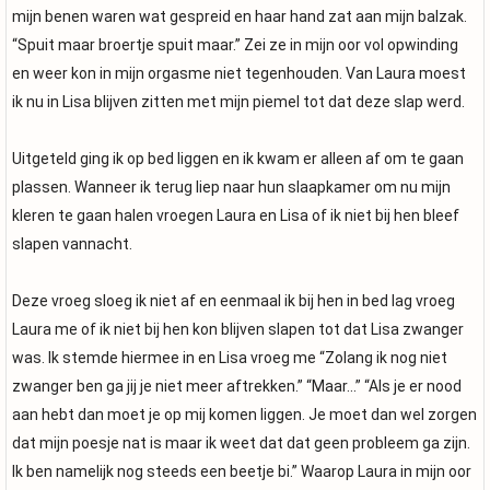
mijn benen waren wat gespreid en haar hand zat aan mijn balzak.
“Spuit maar broertje spuit maar.” Zei ze in mijn oor vol opwinding
en weer kon in mijn orgasme niet tegenhouden. Van Laura moest
ik nu in Lisa blijven zitten met mijn piemel tot dat deze slap werd.
Uitgeteld ging ik op bed liggen en ik kwam er alleen af om te gaan
plassen. Wanneer ik terug liep naar hun slaapkamer om nu mijn
kleren te gaan halen vroegen Laura en Lisa of ik niet bij hen bleef
slapen vannacht.
Deze vroeg sloeg ik niet af en eenmaal ik bij hen in bed lag vroeg
Laura me of ik niet bij hen kon blijven slapen tot dat Lisa zwanger
was. Ik stemde hiermee in en Lisa vroeg me “Zolang ik nog niet
zwanger ben ga jij je niet meer aftrekken.” “Maar...” “Als je er nood
aan hebt dan moet je op mij komen liggen. Je moet dan wel zorgen
dat mijn poesje nat is maar ik weet dat dat geen probleem ga zijn.
Ik ben namelijk nog steeds een beetje bi.” Waarop Laura in mijn oor