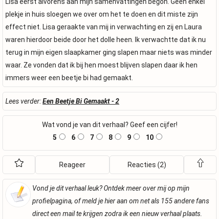
Lisa eerst alvorens aan mijn samenvattingen begon. Geen enkel
plekje in huis sloegen we over om het te doen en dit miste zijn
effect niet. Lisa geraakte van mij in verwachting en zij en Laura
waren hierdoor beide door het dolle heen. Ik verwachtte dat ik nu
terug in mijn eigen slaapkamer ging slapen maar niets was minder
waar. Ze vonden dat ik bij hen moest blijven slapen daar ik hen
immers weer een beetje bi had gemaakt.
Lees verder:
Een Beetje Bi Gemaakt - 2
Wat vond je van dit verhaal? Geef een cijfer!
5
6
7
8
9
10
Reageer
Reacties (2)
Vond je dit verhaal leuk? Ontdek meer over mij op mijn
profielpagina, of meld je hier aan om net als 155 andere fans
direct een mail te krijgen zodra ik een nieuw verhaal plaats.